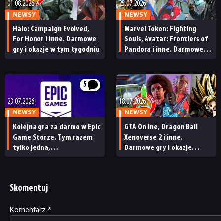
01.08.2026
25.07.2026
NEWSY
NEWSY
Halo: Campaign Evolved,
Marvel Tokon: Fighting
For Honor i inne. Darmowe
Souls, Avatar: Frontiers of
gry i okazje w tym tygodniu
Pandora i inne. Darmowe
gry i okazje w tym tygodniu
5
23.07.2026
18.07.2026
NEWSY
NEWSY
Kolejna gra za darmo w Epic
GTA Online, Dragon Ball
Game Storze. Tym razem
Xenoverse 2 i inne.
tylko jedna,
Darmowe gry i okazje
ale czy przynajmniej dobra?
w tym tygodniu
Skomentuj
Komentarz
Alternative:
*