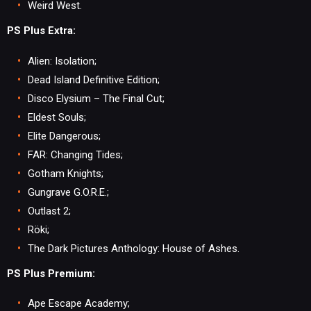
Weird West.
PS Plus Extra:
Alien: Isolation;
Dead Island Definitive Edition;
Disco Elysium – The Final Cut;
NEWSY
Eldest Souls;
Elite Dangerous;
FAR: Changing Tides;
RECENZJE
Gotham Knights;
Gungrave G.O.R.E.;
PUBLICYSTYKA
Outlast 2;
Röki;
The Dark Pictures Anthology: House of Ashes.
KULTURA
PS Plus Premium:
RETRO
Ape Escape Academy;