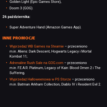
Golden Light (Epic Games Store),
Doom 3 (GOG).
26 października:
Super Adventure Hand (Amazon Games App).
INNE PROMOCJE
Wyprzedaż WB Games na Steamie
– przeceniono
m.in. Aliens: Dark Descent, Hogwarts Legacy i Mortal
Kombat 11;
Adrenaline Rush Sale na GOG.com
– przeceniono
m.in. F.E.A.R. Platinum, Legacy of Kain: Blood Omen 2 i The
Suffering;
Wyprzedaż Halloweenowa w PS Storze
– przeceniono
m.in. Batman Arkham Collection, Diablo IV i Resident Evil 2.