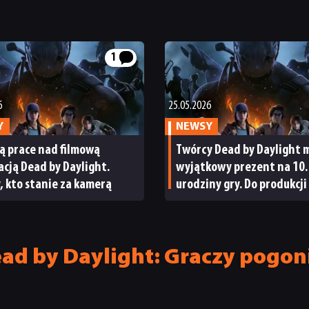
1
6
25.05.2026
Y
NEWSY
ą prace nad filmową
Twórcy Dead by Daylight 
cją Dead by Daylight.
wyjątkowy prezent na 10.
 kto stanie za kamerą
urodziny gry. Do produkcji 
wreszcie kultowa postać,
na którą wszyscy czekaliś
d by Daylight: Graczy pogoni