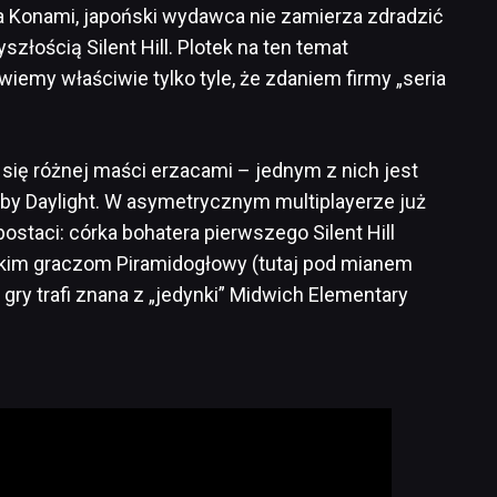
a Konami, japoński wydawca nie zamierza zdradzić
łością Silent Hill. Plotek na ten temat
iemy właściwie tylko tyle, że zdaniem firmy „seria
się różnej maści erzacami – jednym z nich jest
y Daylight. W asymetrycznym multiplayerze już
ostaci: córka bohatera pierwszego Silent Hill
kim graczom Piramidogłowy (tutaj pod mianem
gry trafi znana z „jedynki” Midwich Elementary