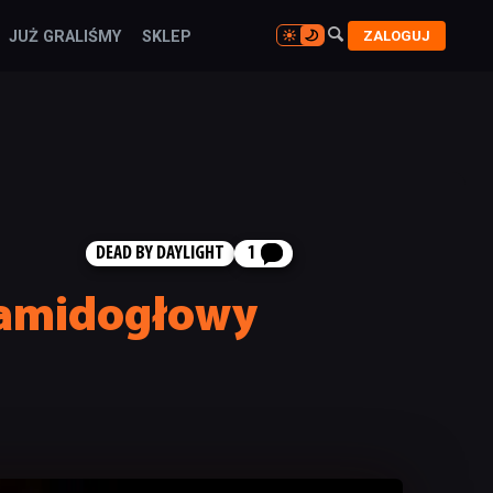

ZALOGUJ
JUŻ GRALIŚMY
SKLEP

DEAD BY DAYLIGHT
1
iramidogłowy