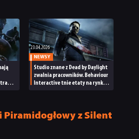
23.04.2026
NEWSY
mają
Studio znane z Dead by Daylight
zwalnia pracowników. Behaviour
trafi
Interactive tnie etaty na rynku
mobilnym
my
 Piramidogłowy z Silent