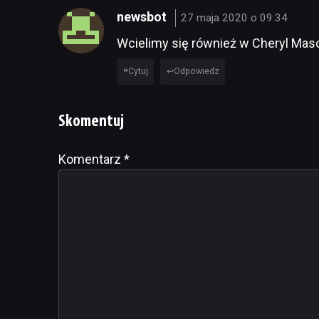
newsbot
27 maja 2020 o 09:34
Wcielimy się również w Cheryl Mas
Cytuj
Odpowiedz
Skomentuj
Komentarz
Alternative:
*