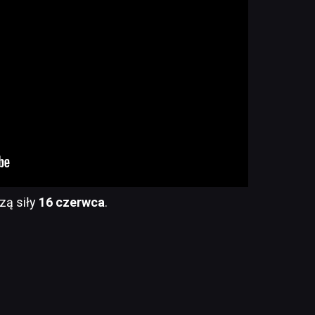
czą siły
16
czerwca
.