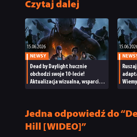
Czytaj dalej
15.06.2026
15.06.202
NEWSY
NEWS
Dead by Daylight hucznie
Ruszaj
obchodzi swoje 10-lecie!
adapta
Aktualizacja wizualna, wsparcie
Wiemy,
modów, współpraca z Terrifierem
oraz wiele więcej
Jedna odpowiedź do “Dea
Hill [WIDEO]”