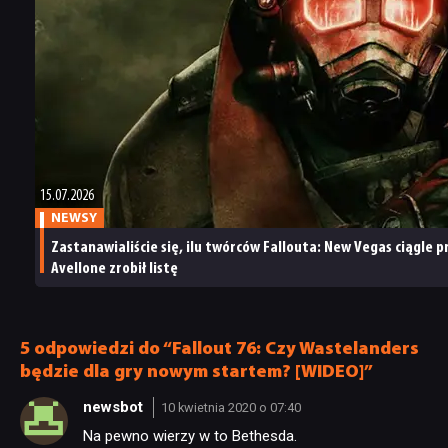
się
nawet
też
specjalny
do The
trailer
Elder
Scrolls
6
i ujawniło
masę
planów
15.07.2026
na przyszłość
NEWSY
Zastanawialiście się, ilu twórców Fallouta: New Vegas ciągle p
Avellone zrobił listę
5 odpowiedzi do “Fallout 76: Czy Wastelanders
będzie dla gry nowym startem? [WIDEO]”
newsbot
10 kwietnia 2020 o 07:40
Na pewno wierzy w to Bethesda.