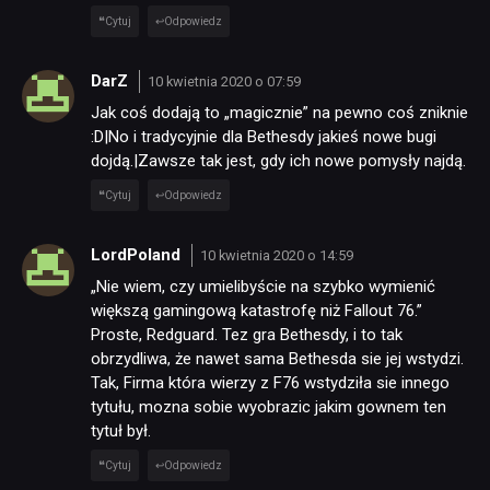
Cytuj
Odpowiedz
DarZ
10 kwietnia 2020 o 07:59
Jak coś dodają to „magicznie” na pewno coś zniknie
:D|No i tradycyjnie dla Bethesdy jakieś nowe bugi
dojdą.|Zawsze tak jest, gdy ich nowe pomysły najdą.
Cytuj
Odpowiedz
LordPoland
10 kwietnia 2020 o 14:59
„Nie wiem, czy umielibyście na szybko wymienić
większą gamingową katastrofę niż Fallout 76.”
Proste, Redguard. Tez gra Bethesdy, i to tak
obrzydliwa, że nawet sama Bethesda sie jej wstydzi.
Tak, Firma która wierzy z F76 wstydziła sie innego
tytułu, mozna sobie wyobrazic jakim gownem ten
tytuł był.
Cytuj
Odpowiedz