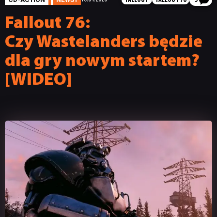
FALLOUT
FALLOUT 76
5
Fallout 76:
Czy Wastelanders będzie
dla gry nowym startem?
[WIDEO]