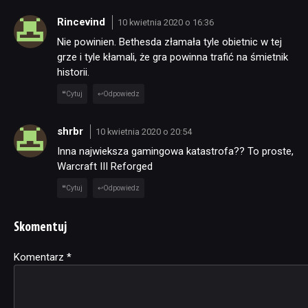
Rincevind
10 kwietnia 2020 o 16:36
Nie powinien. Bethesda złamała tyle obietnic w tej
grze i tyle kłamali, że gra powinna trafić na śmietnik
historii.
Cytuj
Odpowiedz
shrbr
10 kwietnia 2020 o 20:54
Inna najwieksza gamingowa katastrofa?? To proste,
Warcraft III Reforged
Cytuj
Odpowiedz
Skomentuj
Komentarz
Alternative:
*