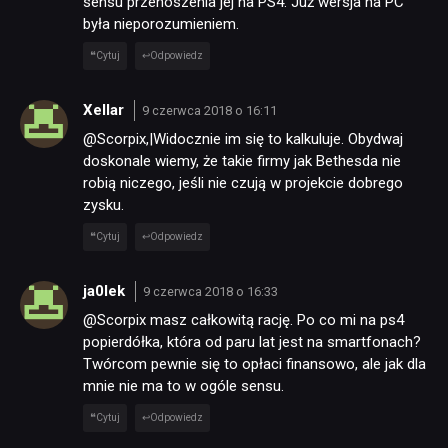
sensu przenoszenia jej na PS4. Już wersja na PC
była nieporozumieniem.
Cytuj
Odpowiedz
Xellar
9 czerwca 2018 o 16:11
@Scorpix,|Widocznie im się to kalkuluje. Obydwaj
doskonale wiemy, że takie firmy jak Bethesda nie
robią niczego, jeśli nie czują w projekcie dobrego
zysku.
Cytuj
Odpowiedz
ja0lek
9 czerwca 2018 o 16:33
@Scorpix masz całkowitą rację. Po co mi na ps4
popierdółka, która od paru lat jest na smartfonach?
Twórcom pewnie się to opłaci finansowo, ale jak dla
mnie nie ma to w ogóle sensu.
Cytuj
Odpowiedz