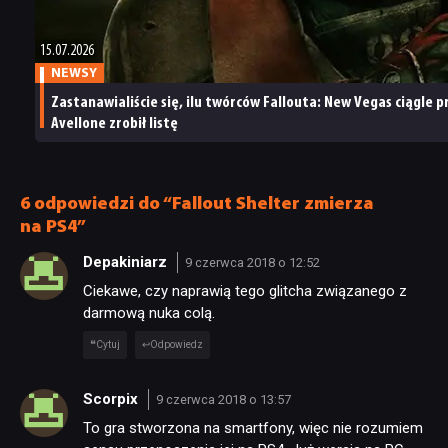
masę
planów
15.07.2026
na przyszłość
NEWSY
Zastanawialiście się, ilu twórców Fallouta: New Vegas ciągle p
Avellone zrobił listę
6 odpowiedzi do “Fallout Shelter zmierza
na PS4”
Depakiniarz
9 czerwca 2018 o 12:52
Ciekawe, czy naprawią tego glitcha związanego z
darmową nuka colą.
Cytuj
Odpowiedz
Scorpix
9 czerwca 2018 o 13:57
To gra stworzona na smartfony, więc nie rozumiem