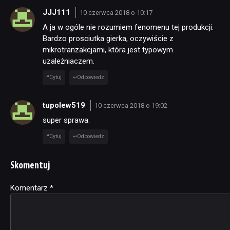
JJJ111
10 czerwca 2018 o 10:17
A ja w ogóle nie rozumiem fenomenu tej produkcji.
Bardzo prosciutka gierka, oczywiście z
mikrotranzakcjami, która jest typowym
uzależniaczem.
Cytuj
Odpowiedz
tupolew519
10 czerwca 2018 o 19:02
super sprawa.
Cytuj
Odpowiedz
Skomentuj
Komentarz
Alternative:
*