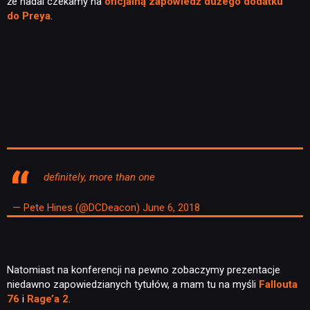
że nadal czekamy na
oficjalną zapowiedź dużego dodatku
do Preya
.
definitely, more than one
— Pete Hines (@DCDeacon)
June 6, 2018
Natomiast na konferencji na pewno zobaczymy prezentacje
niedawno zapowiedzianych tytułów, a mam tu na myśli
Fallouta
76
i
Rage’a 2
.