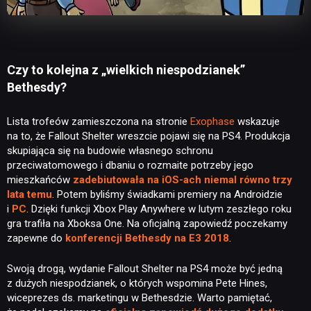
Czy to kolejna z „wielkich niespodzianek”
Bethesdy?
Lista trofeów zamieszczona na stronie
Exophase
wskazuje
na to, że Fallout Shelter wreszcie pojawi się na PS4. Produkcja
skupiająca się na budowie własnego schronu
przeciwatomowego i dbaniu o rozmaite potrzeby jego
mieszkańców
zadebiutowała na iOS-ach niemal równo trzy
lata temu
. Potem byliśmy świadkami premiery na Androidzie
i
PC
. Dzięki funkcji Xbox Play Anywhere w lutym zeszłego roku
gra trafiła na Xboksa One. Na oficjalną zapowiedź poczekamy
zapewne do
konferencji Bethesdy na E3 2018
.
Swoją drogą, wydanie Fallout Shelter na PS4 może być jedną
z dużych niespodzianek, o których wspomina Pete Hines,
wiceprezes ds. marketingu w Bethesdzie. Warto pamiętać,