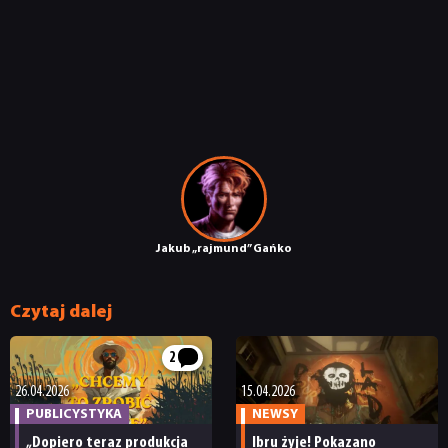
NEWSY
RECENZJE
PUBLICYSTYKA
KULTURA
Jakub „rajmund” Gańko
RETRO
Czytaj dalej
2
TECHNOLOGIE
26.04.2026
15.04.2026
PUBLICYSTYKA
NEWSY
DYSKUSJE
„Dopiero teraz produkcja
Ibru żyje! Pokazano