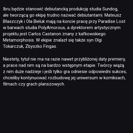
Ibru będzie stanowić debiutancką produkcję studia Sundog,
ale tworzącą go ekipę trudno nazwać debiutantami. Mateusz
Błaszczyk i Ola Bieluk mają na koncie pracę przy Paradise Lost
w barwach studia PolyAmorous, a dyrektorem artystycznym
projektu jest Carlos Castanon znany z kafkowskiego
Metamorphosis. W ekipie znalazł się także syn Olgi
Tokarczuk, Zbyszko Fingas.
Niestety, tytuł nie ma na razie nawet przybliżonej daty premiery,
a prace nad nim są na bardzo wstępnym etapie. Twórcy wiążą
z nim duże nadzieje i jeśli tylko gra odniesie odpowiedni sukces,
chcieliby kontynuować rozbudowę jej uniwersum w komiksach,
filmach czy grach planszowych.