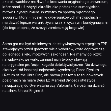
szeroki wachlarz możliwości kreowania oryginalnego uniwersum,
które sami już zdążyli określić jako połączenie sumeryjskich
mitów z cyberpunkiem. Wszystko za sprawą ogromnego
zigguratu, który – niczym w cyberpunkowych metropoliach –
ma dawać lepsze warunki życia wraz z wyższymi kondygnacjami
(do tego stopnia, że szczyt zamieszkują bogowie).
Sama gra ma być nieliniowym, detektywistycznym erpegiem FPP,
stawiającym przed graczem wiele wyborów, które doprowadzą
do jednego z kilku możliwych zakończeń. Nie mamy co liczyć
na widowiskowe walki, zamiast nich twórcy stawiają
na oryginalne profesje i zagadki detektywistyczne. Nic dziwnego,
skoro wśród inspiracji najchętniej wymieniają Disco Elysium
i Return of the Obra Dinn, ale mowa jest też o rozbudowanych
poziomach na miarę Deus Ex: Mankind Divided i stylistyce
nawiązującej do Overwatcha czy Valoranta. Całość ma działać
na silniku Unreal Engine 5.