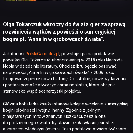
Olga Tokarczuk wkroczy do świata gier za sprawą
rozwinięcia wątków z powieści o sumeryjskiej
bogini pt. "Anna In w grobowcach świata".
Jak donosi
PolskiGamedev.pl
, powstaje gra na podstawie
powieści Olgi Tokarczuk, uhonorowanej w 2018 roku Nagrodą
Nobla w dziedzinie literatury. Chociaż Ibru będzie bazować
na powieści „Anna In w grobowcach świata” z 2006 roku,
to opowie zupełnie nową historię. Co istotne, nowe wydarzenia
i postaci pomoże stworzyć sama noblistka, która obejmie
stanowisko współscenarzystki projektu.
Główna bohaterka książki stanowi kolejne wcielenie sumeryjskiej
bogini płodności i wojny, Inanny. Zgodnie z jednym
z najstarszych mitów znanych ludzkości, zeszła ona
do podziemnego świata, by stawić czoła własnej siostrze,
a zarazem władczyni śmierci. Taka podstawa otwiera twórcom