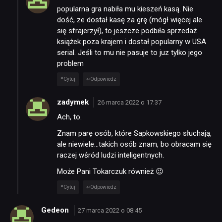
popularna gra nabiła mu kieszeń kasą. Nie
dość, ze dostał kasę za grę (mógł więcej ale
się sfrajerzył), to jeszcze podbiła sprzedaż
książek poza krajem i dostał popularny w USA
serial. Jeśli to mu nie pasuje to juz tylko jego
problem
Cytuj
Odpowiedz
zadymek
26 marca 2022 o 17:37
Ach, to.
Znam parę osób, które Sapkowskiego słuchają,
ale niewiele…takich osób znam, bo obracam się
raczej wśród ludzi inteligentnych.
Może Pani Tokarczuk również 😉
Cytuj
Odpowiedz
Gedeon
27 marca 2022 o 08:45