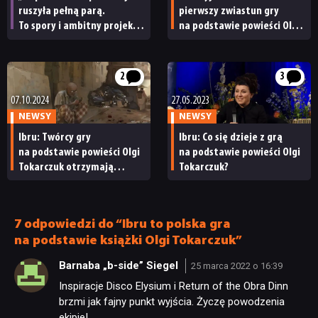
ruszyła pełną parą.
pierwszy zwiastun gry
To spory i ambitny projekt”.
na podstawie powieści Olgi
JUŻ GRALIŚMY
Twórcy Ibru o latach ciszy,
Tokarczuk, ale premiera
współpracy z Olgą
odbędzie się z dużym
Tokarczuk i porównaniach
opóźnieniem
2
3
SKLEP
z Deus Eksem [TYLKO U NAS]
07.10.2024
27.05.2023
NEWSY
NEWSY
Ibru: Twórcy gry
Ibru: Co się dzieje z grą
na podstawie powieści Olgi
na podstawie powieści Olgi
Tokarczuk otrzymają
Tokarczuk?
prawie 17 mln zł
dofinansowania
7 odpowiedzi do “Ibru to polska gra
na podstawie książki Olgi Tokarczuk”
Barnaba „b-side” Siegel
25 marca 2022 o 16:39
Inspiracje Disco Elysium i Return of the Obra Dinn
brzmi jak fajny punkt wyjścia. Życzę powodzenia
ekipie!