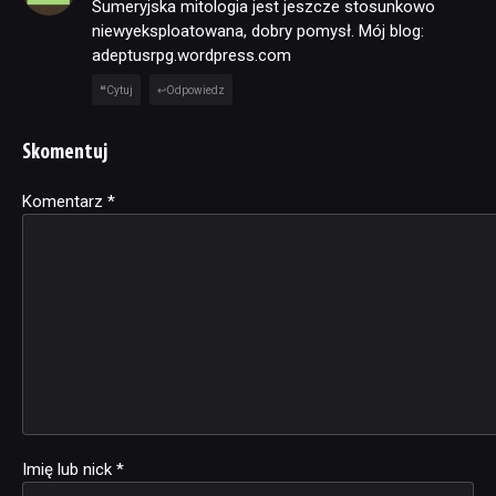
Sumeryjska mitologia jest jeszcze stosunkowo
niewyeksploatowana, dobry pomysł. Mój blog:
adeptusrpg.wordpress.com
Cytuj
Odpowiedz
Skomentuj
Komentarz
Alternative:
*
Imię lub nick
*