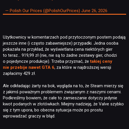
— Polish Our Prices (@PolishOurPrices)
June 26, 2026
Użytkownicy w komentarzach pod przytoczonym postem podają
jeszcze inne (i często zabawniejsze) przypadki. Jedna osoba
pokazała na przykład, że wyświetlana cena niektórych gier
to teraz… 919,99 zł (nie, nie są to żadne zestawy gier, chodzi
o pojedyncze produkcje). Trzeba przyznać, że
takiej ceny
nie przebije nawet GTA 6
, za które w najdroższej wersji
zapłacimy 429 zł.
Ale odkładając żarty na bok, wygląda na to, że Steam mierzy się
z jakimś poważnym problemem związanym z naszymi cenami.
Podkreślmy bowiem, że całe to zamieszanie dotyczy jedynie
kwot podanych w złotówkach. Miejmy nadzieję, że Valve szybko
się z tym upora, bo obecna sytuacja może po prostu
wprowadzać graczy w błąd.