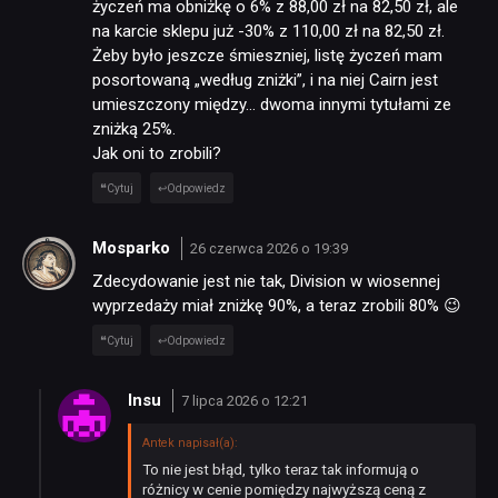
życzeń ma obniżkę o 6% z 88,00 zł na 82,50 zł, ale
na karcie sklepu już -30% z 110,00 zł na 82,50 zł.
RECENZJE
Żeby było jeszcze śmieszniej, listę życzeń mam
posortowaną „według zniżki”, i na niej Cairn jest
umieszczony między… dwoma innymi tytułami ze
PUBLICYSTYKA
zniżką 25%.
Jak oni to zrobili?
Cytuj
Odpowiedz
KULTURA
Mosparko
26 czerwca 2026 o 19:39
RETRO
Zdecydowanie jest nie tak, Division w wiosennej
wyprzedaży miał zniżkę 90%, a teraz zrobili 80% 😉
TECHNOLOGIE
Cytuj
Odpowiedz
Insu
7 lipca 2026 o 12:21
DYSKUSJE
Antek napisał(a):
To nie jest błąd, tylko teraz tak informują o
JUŻ GRALIŚMY
różnicy w cenie pomiędzy najwyższą ceną z