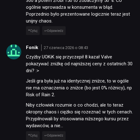
300 a potem zrobi 150 to zobaczymy 50 %. Co
ogólnie wprowadza w konsumenta w błąd.
Poprzednio było prezentowane logicznie teraz jest
unijny chaos.
Cytuj
Odpowiedz
Fonik
27 czerwca 2026 o 08:43
Czyżby UOKiK się przyczepił 8 kazał Valve
pokazywać zniżkę od najniższej ceny z ostatnich 30
dni? :>
Jeśli gra była już na identycznej zniżce, to w ogóle
nie ma oznaczenia o zniżce (bo jest 0% różnicy), np
Risk of Rain 2.
Niby człowiek rozumie o co chodzi, ale to teraz
okropny chaos i ciężko się rozeznać w tych cenach.
Przypilnowali by stosowania niższego kursu przez
wydawców, a nie…
Cytuj
Odpowiedz