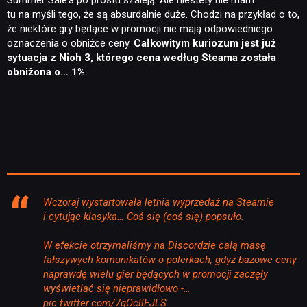
tu na myśli tego, że są absurdalnie duże. Chodzi na przykład o to,
że niektóre gry będące w promocji nie mają odpowiedniego
oznaczenia o obniżce ceny.
Całkowitym kuriozum jest już
sytuacja z Nioh 3, którego cena według Steama została
obniżona o… 1%
.
Wczoraj wystartowała letnia wyprzedaż na Steamie
i cytując klasyka… Coś się (coś się) popsuło.
W efekcie otrzymaliśmy na Discordzie całą masę
fałszywych komunikatów o polerkach, gdyż bazowe ceny
naprawdę wielu gier będących w promocji zaczęły
wyświetlać się nieprawidłowo -…
pic.twitter.com/7qOcllEJLS