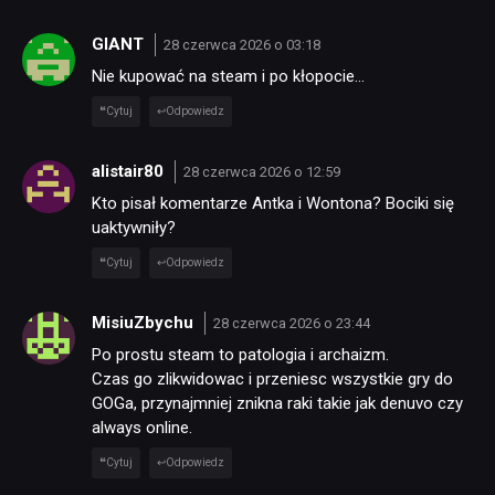
GIANT
28 czerwca 2026 o 03:18
Nie kupować na steam i po kłopocie…
Cytuj
Odpowiedz
alistair80
28 czerwca 2026 o 12:59
Kto pisał komentarze Antka i Wontona? Bociki się
uaktywniły?
Cytuj
Odpowiedz
MisiuZbychu
28 czerwca 2026 o 23:44
Po prostu steam to patologia i archaizm.
Czas go zlikwidowac i przeniesc wszystkie gry do
GOGa, przynajmniej znikna raki takie jak denuvo czy
always online.
Cytuj
Odpowiedz