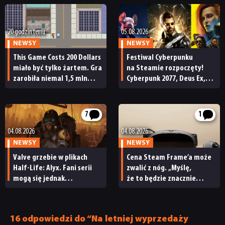
20 godzin temu
05.08.2026
NEWSY
NEWSY
This Game Costs 200 Dollars
Festiwal Cyberpunku
miało być tylko żartem. Gra
na Steamie rozpoczęty!
zarobiła niemal 1,5 mln
Cyberpunk 2077, Deus Ex,
dolarów, ale potem ruszyła
Watch Dogs i wiele innych
fala zwrotów
z soczystymi promocjami
7
1
04.08.2026
04.08.2026
NEWSY
NEWSY
Valve grzebie w plikach
Cena Steam Frame’a może
Half-Life: Alyx. Fani serii
zwalić z nóg. „Myślę,
mogą się jednak
że to będzie znacznie
rozczarować działaniami
droższe”
studia
16 odpowiedzi do “Na letniej wyprzedaży