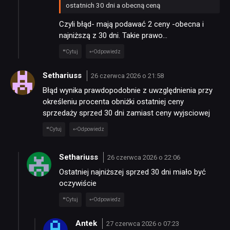
ostatnich 30 dni a obecną ceną
Czyli błąd- mają podawać 2 ceny -obecna i
SKLEP
najniższą z 30 dni. Takie prawo…
Cytuj
Odpowiedz
Sethariuss
26 czerwca 2026 o 21:58
Błąd wynika prawdopodobnie z uwzględnienia przy
określeniu procenta obniżki ostatniej ceny
sprzedaży sprzed 30 dni zamiast ceny wyjsciowej
Cytuj
Odpowiedz
Sethariuss
26 czerwca 2026 o 22:06
Ostatniej najniższej sprzed 30 dni miało być
oczywiście
Cytuj
Odpowiedz
Antek
27 czerwca 2026 o 07:23