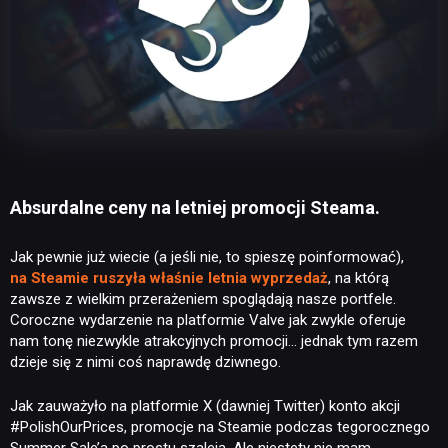
Absurdalne ceny na letniej promocji Steama.
Jak pewnie już wiecie (a jeśli nie, to spieszę poinformować),
na Steamie ruszyła właśnie letnia wyprzedaż
, na którą
zawsze z wielkim przerażeniem spoglądają nasze portfele.
Coroczne wydarzenie na platformie Valve jak zwykle oferuje
nam tonę niezwykle atrakcyjnych promocji… jednak tym razem
dzieje się z nimi coś naprawdę dziwnego.
Jak zauważyło na platformie X (dawniej Twitter) konto akcji
#PolishOurPrices, promocje na Steamie podczas tegorocznego
Summer Sale’a po prostu szaleją. Ale niestety nie mam