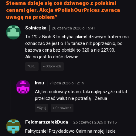
Steama dzieje się coś dziwnego z polskimi
cenami gier. Akcja #PolishOurPrices zwraca
uwagę na problem”
Solniczka
26 czerwca 2026 o 15:41
To 1% z Nioh 3 to chyba jakimś dziwnym trafem ma
oznaczać że jest o 1% tańsze niż poprzednio, bo
bazowa cena bez obniżki to 320 a nie 227,90.
Ale no jest to dość dziwne.
Cytuj
Odpowiedz
Insu
7 lipca 2026 o 12:19
Ah,ten cudowny steam, taki najlepszy,że od lat
przeliczać walut nie potrafią… Żenua
Cytuj
Odpowiedz
FeldmarszałekDuda
26 czerwca 2026 o 19:15
NEWSY
Faktycznie! Przykładowo Cairn na mojej liście