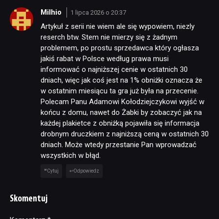
Milhio
1 lipca 2026 o 20:37
Artykuł z serii nie wiem ale się wypowiem, niezly
reserch btw. Stem nie mierzy się z żadnym
problemem, po prostu sprzedawca który ogłasza
jakiś rabat w Polsce według prawa musi
informować o najniższej cenie w ostatnich 30
dniach, więc jak coś jest na 1% obniżki oznacza że
w ostatnim miesiącu ta gra już była na przecenie.
Polecam Panu Adamowi Kołodziejczykowi wyjść w
końcu z domu, nawet do Żabki by zobaczyć jak na
każdej plakietce z obniżką pojawiła się informacja
drobnym druczkiem z najniższą ceną w ostatnich 30
dniach. Może wtedy przestanie Pan wprowadzać
wszystkich w błąd.
Cytuj
Odpowiedz
Skomentuj