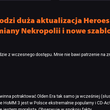
ning
Puchar Alvaru rusza już za 
dni
dzi duża aktualizacja Heroes
zmiany Nekropolii i nowe szab
jdzie z wczesnego dostępu. Mnie nie bawi patrzenie na 
nna potraktować Olden Era tak samo ja wcześniej (słus
że HoMM 3 jest w Polsce ekstremalnie popularny i CD-Ac
e jestem moralistą. Obserwuję w spokoju fakty.