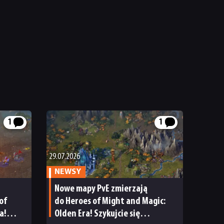
1
1
29.07.2026
NEWSY
Nowe mapy PvE zmierzają
of
do Heroes of Might and Magic:
a!
Olden Era! Szykujcie się