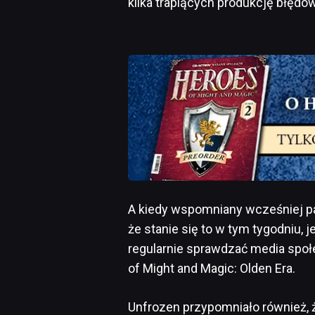
kilka trapiących produkcję błędó
A kiedy wspomniany wcześniej pat
że stanie się to w tym tygodniu,
regularnie sprawdzać media spo
of Might and Magic: Olden Era.
Unfrozen przypomniało również, 