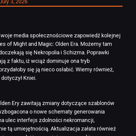
July 3, 2026
swoje media społecznościowe zapowiedź kolejnej
oes of Might and Magic: Olden Era. Możemy tam
doczekają się Nekropolia i Schizma. Poprawki
ją z faktu, iż wciąż dominuje ona tryb
rzydałoby się ją nieco osłabić. Wiemy również,
dotyczył Kniei.
 Olden Ery zawitają zmiany dotyczące szablonów
e wzbogacona o nowe schematy generowania
a ulec interfejs zdolności nekromancji,
e tą umiejętnością. Aktualizacja załata również