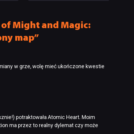
kilka
na powrót lubianych scenariuszy
 of Might and Magic:
lony map”
zmiany w grze, wolę mieć ukończone kwestie
znie!) potraktowała Atomic Heart. Moim
tion ma przez to realny dylemat czy może