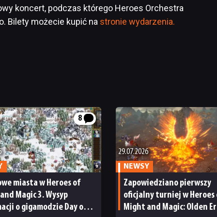
owy koncert, podczas którego Heroes Orchestra
ko. Bilety możecie kupić na
stronie wydarzenia.
8
6
29.07.2026
Y
NEWSY
owe miasta w Heroes of
Zapowiedziano pierwszy
and Magic 3. Wysyp
oficjalny turniej w Heroes 
acji o gigamodzie Day of
Might and Magic: Olden Er