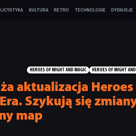
LICYSTYKA
KULTURA
RETRO
TECHNOLOGIE
DYSKUSJE
HEROES OF MIGHT AND MAGIC
HEROES OF MIGHT AND
ża aktualizacja Heroes
Era. Szykują się zmian
ony map