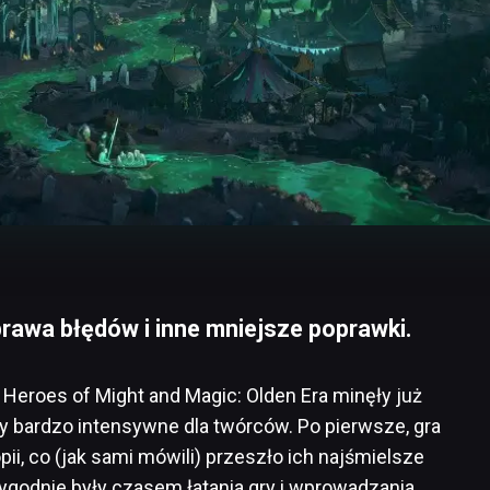
rawa błędów i inne mniejsze poprawki.
eroes of Might and Magic: Olden Era minęły już
ły bardzo intensywne dla twórców. Po pierwsze, gra
pii, co (jak sami mówili) przeszło ich najśmielsze
 tygodnie były czasem łatania gry i wprowadzania