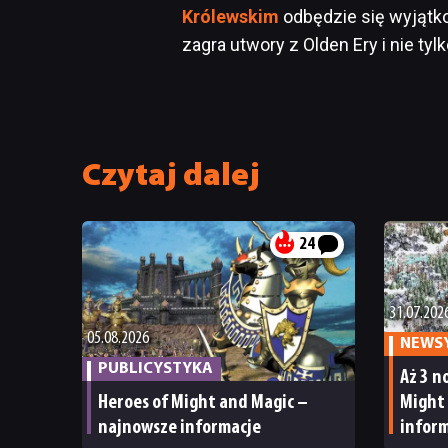
Królewskim
odbędzie się wyjątk
zagra utwory z Olden Ery i nie tyl
Czytaj dalej
24
31.07.202
05.08.2026
NEWS
PUBLICYSTYKA
Aż 3 n
Heroes of Might and Magic –
Might 
najnowsze informacje
inform