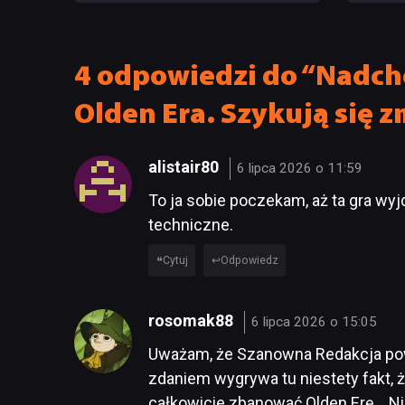
Recko
4 odpowiedzi do “Nadcho
Olden Era. Szykują się 
alistair80
6 lipca 2026 o 11:59
To ja sobie poczekam, aż ta gra wy
techniczne.
Cytuj
Odpowiedz
rosomak88
6 lipca 2026 o 15:05
Uważam, że Szanowna Redakcja powi
zdaniem wygrywa tu niestety fakt, 
całkowicie zbanować Olden Erę… Ni