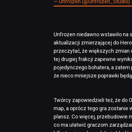
— Unfrozen (@Unfrozen_Studio)
Unfrozen niedawno wstawiło na 
aktualizacji zmierzającej do Her
przeczytać, że większych zmian 
tej drugiej frakcji zapewne wynika
pojedynczego bohatera, a zatem p
że nieco mniejsze poprawki będą 
Twórcy zapowiedzieli też, że do
map, a oprócz tego gra zostani
plansz. Co więcej, przebudowie m
co ma ułatwić graczom zarządzani