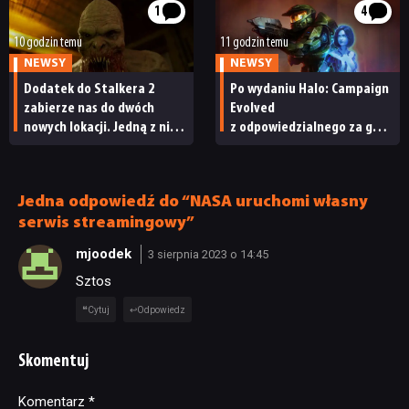
1
4
10 godzin temu
11 godzin temu
NEWSY
NEWSY
Dodatek do Stalkera 2
Po wydaniu Halo: Campaign
zabierze nas do dwóch
Evolved
nowych lokacji. Jedną z nich
z odpowiedzialnego za grę
seria obiecywała
studia zwolniono
od samego początku
pracowników
Jedna odpowiedź do “NASA uruchomi własny
serwis streamingowy”
mjoodek
3 sierpnia 2023 o 14:45
Sztos
Cytuj
Odpowiedz
Skomentuj
Komentarz
Alternative:
*