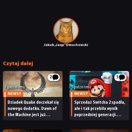
Jakub „Jaqp” Dmuchowski
Czytaj dalej
2
5
7 godzin temu
9 godzin temu
NEWSY
NEWSY
Dziadek Quake doczekał się
Sprzedaż Switcha 2 spadła,
nowego dodatku. Dawn of
ale i tak przebiła wynik
the Machine jest już
poprzedniej generacji.
dostępny
Nintendo ma powody
do radości