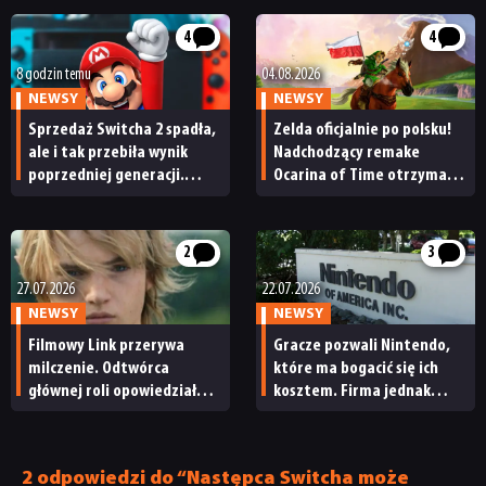
4
4
SKLEP
8 godzin temu
04.08.2026
NEWSY
NEWSY
Sprzedaż Switcha 2 spadła,
Zelda oficjalnie po polsku!
ale i tak przebiła wynik
Nadchodzący remake
poprzedniej generacji.
Ocarina of Time otrzyma
Nintendo ma powody
polską wersję językową
do radości
2
3
27.07.2026
22.07.2026
NEWSY
NEWSY
Filmowy Link przerywa
Gracze pozwali Nintendo,
milczenie. Odtwórca
które ma bogacić się ich
głównej roli opowiedział
kosztem. Firma jednak
o nadciągającej adaptacji
uważa, że „otrzymali
The Legend of Zelda
dokładnie to,
za co zapłacili”
2 odpowiedzi do “Następca Switcha może