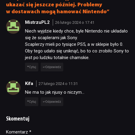
ukazać się jeszcze później. Problemy
w dostawach mogą hamować Nintendo”
MistrzuPL2
26 lutego 2024 o 17:41
Niech wyjdzie kiedy chce, byle Nintendo nie układało
się że scaplerami jak Sony.
Scaplerzy mieli po tysiące PS5, a w sklepie było 0.
Oby tego udało się uniknąć, bo to co zrobiło Sony to
jest po ludzku totalnie chamskie.
Cytuj
Odpowiedz
Kifa
27 lutego 2024 o 11:31
Nie ma to jak njusy o niczym…
Cytuj
Odpowiedz
Skomentuj
Komentarz
Alternative:
*