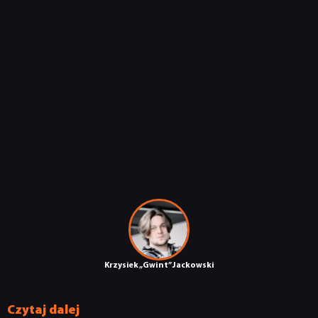
RECENZJE
PUBLICYSTYKA
KULTURA
RETRO
TECHNOLOGIE
DYSKUSJE
Krzysiek „Gwint” Jackowski
JUŻ GRALIŚMY
Czytaj dalej