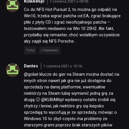
KUBA86pl
1 czerwca 2021 o 09:56
Co do NFS Hot Pursuit 2, to można go odpalić na
Win10, trzeba wgrać patcha od EA, zgrać brakujące
pliki z płyty CD i zgrać nieoficjalnego patcha –
testowałem niedawno na Win 10 20H2. Ale fakt,
przydałby się remaster, choć wolałbym oczywiście
aby zajęli się NFS Porsche…
Cytuj
Odpowiedz
Dantes
1 czerwca 2021 o 10:16
@goliat klucze do gier na Steam można dostać na
innych stron nawet jak gra nie już dostępna do
sprzedaży na danej platformie, ewentualnie
niektórzy na Steam lubię wymienić jedną grę za
drugą 🙂 @KUBA86pl wydawcy ostatni zrobili się
chytrzy i leniwi, jak niektóre gry się kiepsko
sprzedają to wycofują je ze sprzedaży, mówiąc o
Windows 10 to zbyt często ma problemy ze
starszymi grami poprzez brak starszych pików