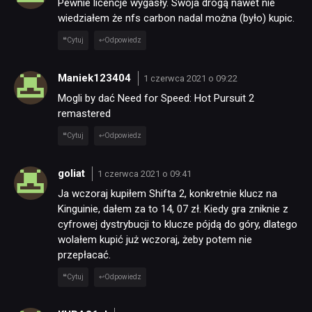
DYSKUSJE
Pewnie licencje wygasły. Swoja drogą nawet nie
wiedziałem że nfs carbon nadal można (było) kupic.
Cytuj
Odpowiedz
JUŻ GRALIŚMY
Maniek123404
1 czerwca 2021 o 09:22
SKLEP
Mogli by dać Need for Speed: Hot Pursuit 2
remastered
Cytuj
Odpowiedz
goliat
1 czerwca 2021 o 09:41
Ja wczoraj kupiłem Shifta 2, konkretnie klucz na
Kinguinie, dałem za to 14, 07 zł. Kiedy gra zniknie z
cyfrowej dystrybucji to klucze pójdą do góry, dlatego
wolałem kupić już wczoraj, żeby potem nie
przepłacać.
Cytuj
Odpowiedz