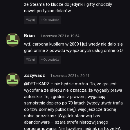
ze Steama to klucze do jedynki i gifty chodziły
nawet po tysiac dolarów.
Cytuj
Odpowiedz
Brian
1 czerwca 2021 o 19:54
wtf, carbona kupiłem w 2009 i już wtedy nie dało się
grać online z powodu wyłączonych usług online o.O
Cytuj
Odpowiedz
Zszywacz
1 czerwca 2021 o 20:41
@DETHKARZ – nie będzie można. To, że gra jest
wycofana ze sklepu nie oznacza, że wygasły prawa
autorskie. Te, zgodnie z prawem, wygasają
samoistnie dopiero po 70 latach (wtedy utwór trafia
do tzw. domeny publicznej), więc jeszcze trochę
sobie poczekasz.|Wyjątek stanowią tzw.
abandonware – szara strefa nierozwijanego
oprogramowania. Nie liczyłbym jednak na to, że EA