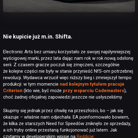
Nie kupicie już m.in. Shifta.
Electronic Arts bez umiaru korzystało ze swojej najsłynniejszej
wyścigowej marki, przez lata dając nam rok w rok nową odsłonę
serii. Z czasem gracze poczuli się zmęczeni, szczególnie
że kolejne części nie były w stanie przynieść NfS-om potrzebnej
rewolucji. Wydawca wrzucił więc niższy bieg i zmniejszył tempo
produkcji: w tym momencie
nad kolejnym tytułem pracuje
Criterion
(kto wie, być może
przy wsparciu Codemasters
),
choć żadnej oficjalnej zapowiedzi jeszcze nie usłyszeliśmy.
Skupmy się jednak przez chwilę na przeszłości, bo – jak się
okazuje – właśnie nam odjechała. EA poinformowało bowiem,
że kilka ze starszych Need for Speedów zniknęło ze sprzedaży,
a ich tryby online przestaną funkcjonować już latem. Jak
czytamy w developerskim wpisie na
Reddicie
: