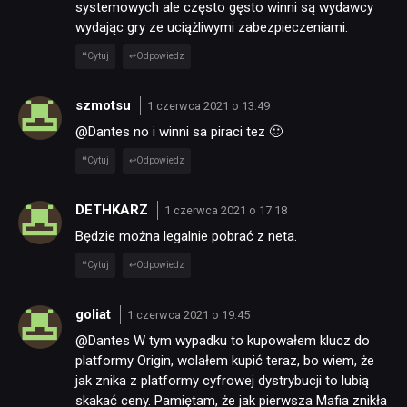
systemowych ale często gęsto winni są wydawcy
wydając gry ze uciążliwymi zabezpieczeniami.
Cytuj
Odpowiedz
szmotsu
1 czerwca 2021 o 13:49
@Dantes no i winni sa piraci tez 🙂
Cytuj
Odpowiedz
DETHKARZ
1 czerwca 2021 o 17:18
Będzie można legalnie pobrać z neta.
Cytuj
Odpowiedz
goliat
1 czerwca 2021 o 19:45
@Dantes W tym wypadku to kupowałem klucz do
platformy Origin, wolałem kupić teraz, bo wiem, że
jak znika z platformy cyfrowej dystrybucji to lubią
skakać ceny. Pamiętam, że jak pierwsza Mafia znikła