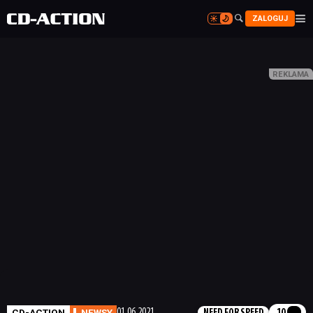


ZALOGUJ


CD-ACTION
NEWSY
01.06.2021