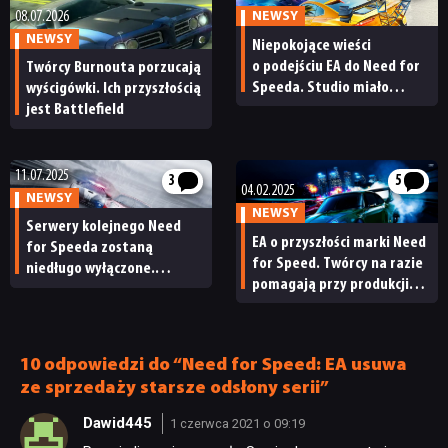
08.07.2026
NEWSY
NEWSY
Niepokojące wieści
NEWSY
o podejściu EA do Need for
Twórcy Burnouta porzucają
Speeda. Studio miało
wyścigówki. Ich przyszłością
„odłożyć go na półkę”
jest Battlefield
RECENZJE
11.07.2025
3
5
04.02.2025
PUBLICYSTYKA
NEWSY
NEWSY
Serwery kolejnego Need
EA o przyszłości marki Need
for Speeda zostaną
KULTURA
for Speed. Twórcy na razie
niedługo wyłączone.
pomagają przy produkcji
Dołączą do niego 3 inne gry
Battlefielda 7
EA
RETRO
10 odpowiedzi do “Need for Speed: EA usuwa
TECHNOLOGIE
ze sprzedaży starsze odsłony serii”
Dawid445
1 czerwca 2021 o 09:19