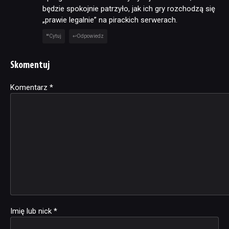
będzie spokojnie patrzyło, jak ich gry rozchodzą się
„prawie legalnie” na pirackich serwerach.
Cytuj
Odpowiedz
Skomentuj
Komentarz
Alternative:
*
Imię lub nick
*