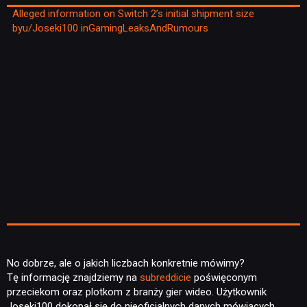
Alleged information on Switch 2’s initial shipment size
by
u/Joseki100
in
GamingLeaksAndRumours
NEWSY
RECENZJE
No dobrze, ale o jakich liczbach konkretnie mówimy?
PUBLICYSTYKA
Tę informację znajdziemy na
subreddicie
poświęconym
przeciekom oraz plotkom z branży gier wideo. Użytkownik
Joseki100 dokopał się do nieoficjalnych danych mówiących