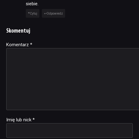
siebie.
Cytuj
Odpowiedz
Skomentuj
Komentarz
Alternative:
*
Imię lub nick
*