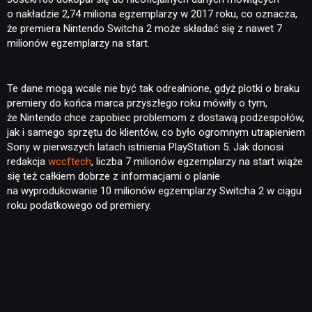
o nakładzie 2,74 miliona egzemplarzy w 2017 roku, co oznacza,
KULTURA
że premiera Nintendo Switcha 2 może składać się z nawet 7
milionów egzemplarzy na start.
RETRO
Te dane mogą wcale nie być tak odrealnione, gdyż plotki o braku
premiery do końca marca przyszłego roku mówiły o tym,
TECHNOLOGIE
że Nintendo chce zapobiec problemom z dostawą podzespołów,
jak i samego sprzętu do klientów, co było ogromnym utrapieniem
Sony w pierwszych latach istnienia PlayStation 5. Jak donosi
DYSKUSJE
redakcja
wccftech
, liczba 7 milionów egzemplarzy na start wiąże
się też całkiem dobrze z informacjami o planie
na wyprodukowanie 10 milionów egzemplarzy Switcha 2 w ciągu
JUŻ GRALIŚMY
roku podatkowego od premiery.
SKLEP