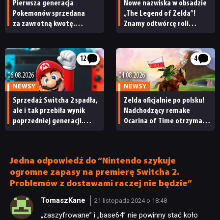
Pierwsza generacja
Nowe nazwiska w obsadzie
Pokemonów sprzedana
„The Legend of Zelda”!
za zawrotną kwotę.
Znamy odtwórcę roli
Kolejna historyczna
Ganondorfa i ostatnią rolę
transakcja na rynku
Sama Neilla
kolekcjonerskim
12
4
06.08.2026
04.08.2026
NEWSY
NEWSY
Sprzedaż Switcha 2 spadła,
Zelda oficjalnie po polsku!
ale i tak przebiła wynik
Nadchodzący remake
poprzedniej generacji.
Ocarina of Time otrzyma
Nintendo ma powody
polską wersję językową
do radości
Jedna odpowiedź do “Nintendo szykuje
ogromne zapasy na premierę Switcha 2.
Problemów z dostawami raczej nie będzie”
TomaszKane
21 listopada 2024 o 18:48
„zaszyfrowane” i „base64” nie powinny stać koło