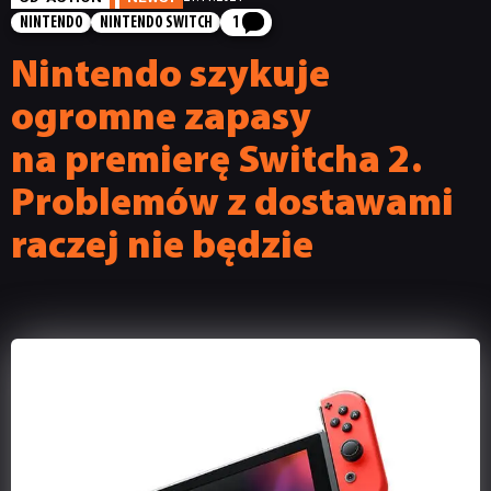
NINTENDO
NINTENDO SWITCH
1
Nintendo szykuje
ogromne zapasy
na premierę Switcha 2.
Problemów z dostawami
raczej nie będzie