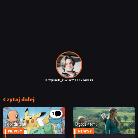
Krzysiek „Gwint” Jackowski
Czytaj dalej
1
7 godzin temu
13 godzin temu
NEWSY
NEWSY