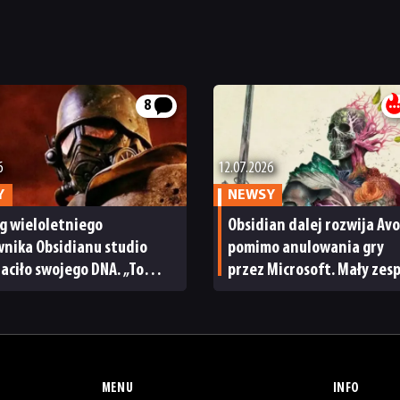
8
6
12.07.2026
Y
NEWSY
g wieloletniego
Obsidian dalej rozwija Av
nika Obsidianu studio
pomimo anulowania gry
raciło swojego DNA. „To
przez Microsoft. Mały zes
i ludzie, którzy pracowali
ponoć wciąż pracuje
New Vegas”
nad produkcją
MENU
INFO