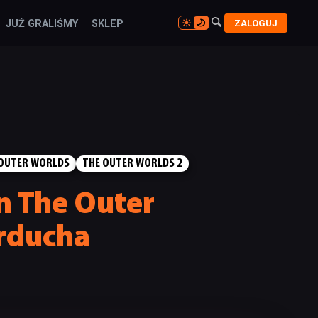

ZALOGUJ
JUŻ GRALIŚMY
SKLEP

 OUTER WORLDS
THE OUTER WORLDS 2
n The Outer
erducha