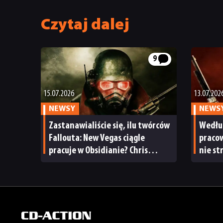
Czytaj dalej
9
15.07.2026
13.07.202
NEWSY
NEWS
Zastanawialiście się, ilu twórców
Wedłu
Fallouta: New Vegas ciągle
pracow
pracuje w Obsidianie? Chris
nie st
Avellone zrobił listę
ci sam
przy 