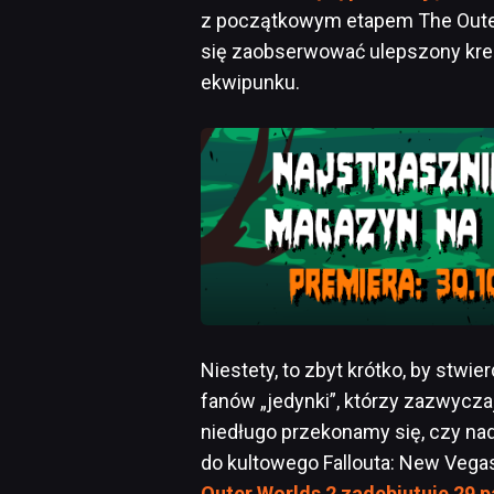
z początkowym etapem The Outer W
się zaobserwować ulepszony kre
ekwipunku.
Niestety, to zbyt krótko, by stwier
fanów „jedynki”, którzy zazwyczaj 
niedługo przekonamy się, czy nad
do kultowego Fallouta: New Veg
Outer Worlds 2 zadebiutuje 29 p