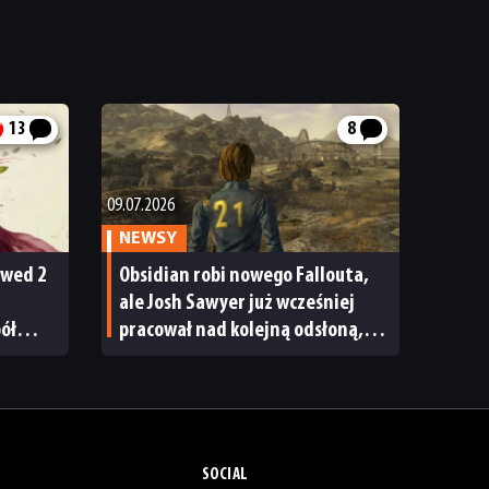
13
8
09.07.2026
NEWSY
owed 2
Obsidian robi nowego Fallouta,
ale Josh Sawyer już wcześniej
pół
pracował nad kolejną odsłoną,
tylko odrzuciła ją Bethesda
SOCIAL