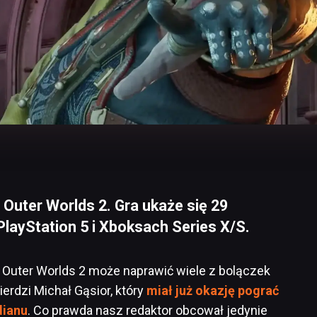
 Outer Worlds 2. Gra ukaże się 29
PlayStation 5 i Xboksach Series X/S.
 Outer Worlds 2 może naprawić wiele z bolączek
erdzi Michał Gąsior, który
miał już okazję pograć
dianu
. Co prawda nasz redaktor obcował jedynie