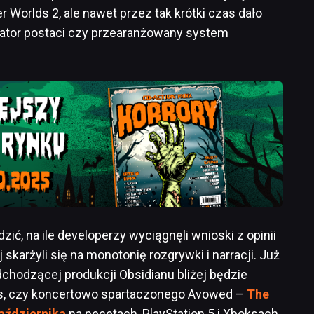
orlds 2, ale nawet przez tak krótki czas dało
ator postaci czy przearanżowany system
dzić, na ile developerzy wyciągnęli wnioski z opinii
skarżyli się na monotonię rozgrywki i narracji. Już
chodzącej produkcji Obsidianu bliżej będzie
as, czy koncertowo spartaczonego Avowed –
The
aździernika
na pecetach, PlayStation 5 i Xboksach