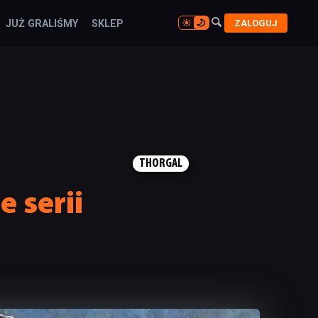

ZALOGUJ
JUŻ GRALIŚMY
SKLEP

THORGAL
 serii