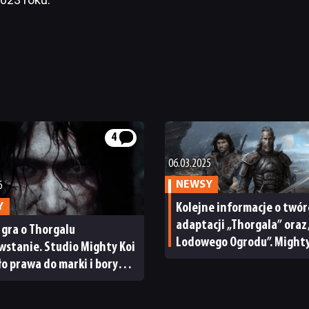
4
06.03.2025
6
NEWSY
Y
Kolejne informacje o twó
adaptacji „Thorgala” oraz
 gra o Thorgalu
Lodowego Ogrodu”. Mighty
wstanie. Studio Mighty Koi
ma borykać się z zachowa
ło prawa do marki i boryka
płynności finansowej
 problemami sądowymi