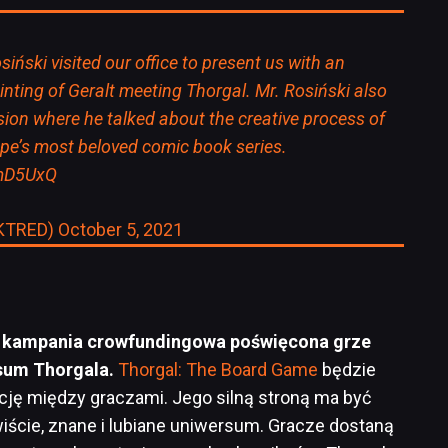
iński visited our office to present us with an
inting of Geralt meeting Thorgal. Mr. Rosiński also
sion where he talked about the creative process of
rope’s most beloved comic book series.
KmD5UxQ
KTRED)
October 5, 2021
zy kampania crowfundingowa poświęcona grze
sum Thorgala.
Thorgal: The Board Game
będzie
ję między graczami. Jego silną stroną ma być
wiście, znane i lubiane uniwersum. Gracze dostaną