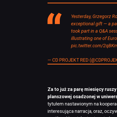
Yesterday, Grzegorz Ros
exceptional gift — a pa
took part in a Q&A ses
illustrating one of Eu
pic.twitter.com/2qB
— CD PROJEKT RED (@CDPROJE
Za to już za parę miesięcy rus
planszowej osadzonej w uniwer
tytułem nastawionym na kooperac
interesująca narracja, oraz, oczy