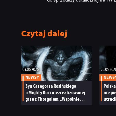
Czytaj dalej
03.06.2026
20.05.202
NEWSY
NEWS
Syn Grzegorza Rosińskiego
Polska
o Mighty Koi i niezrealizowanej
nie po
grze z Thorgalem. „Wspólnie
utraci
z moim ojcem jesteśmy ofiarami
się z
manipulacji”