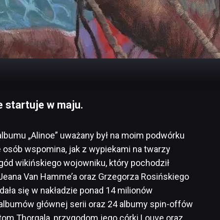
startuje w maju.
 z albumu „Alinoe” uważany był na moim podwórku
e osób wspomina, jak z wypiekami na twarzy
gód wikińskiego wojowniku, który pochodził
 Jeana Van Hamme’a oraz Grzegorza Rosińskiego
edała się w nakładzie ponad 14 milionów
albumów głównej serii oraz 24 albumy spin-offów
om Thorgala, przygodom jego córki Louve oraz