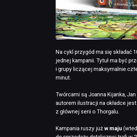
Na cykl przygód ma się składać 1
jednej kampanii. Tytuł ma być p
i grupy liczącej maksymalnie czt
minut.
Twórcami są Joanna Kijanka, Jan 
autorem ilustracji na okładce jes
z głównej serii o Thorgalu.
Kampania ruszy już
w maju
(wted
do sprzedaży detalicznej trafi w 