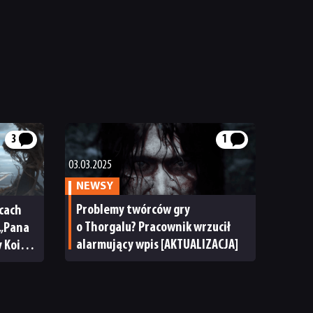
3
1
03.03.2025
NEWSY
Problemy twórców gry
rcach
o Thorgalu? Pracownik wrzucił
 „Pana
alarmujący wpis [AKTUALIZACJA]
 Koi
niem