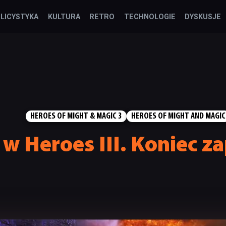
LICYSTYKA
KULTURA
RETRO
TECHNOLOGIE
DYSKUSJE
HEROES OF MIGHT & MAGIC 3
HEROES OF MIGHT AND MAGIC
 w Heroes III. Koniec z