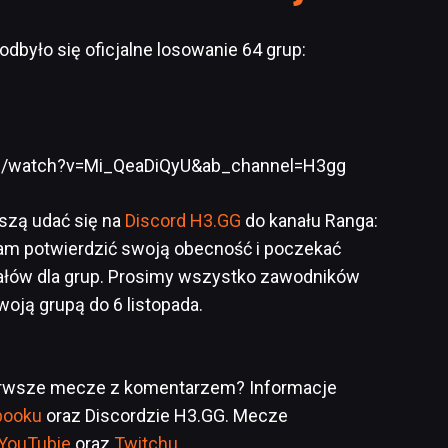
dbyło się oficjalne losowanie 64 grup:
m/watch?v=Mi_QeaDiQyU&ab_channel=H3gg
szą udać się na
Discord H3.GG
do kanału Ranga:
 tam potwierdzić swoją obecność i poczekać
ałów dla grup. Prosimy wszystko zawodników
woją grupą do 6 listopada.
ierwsze mecze z komentarzem? Informacje
booku
oraz Discordzie H3.GG. Mecze
YouTubie
oraz
Twitchu
.