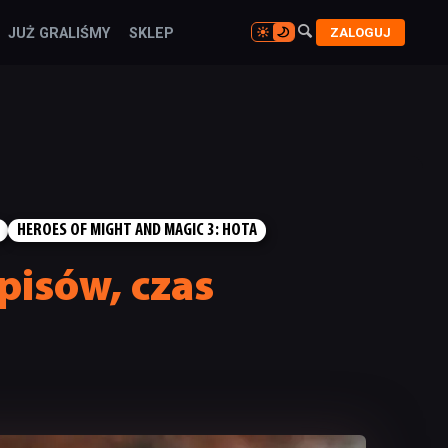

ZALOGUJ
JUŻ GRALIŚMY
SKLEP

HEROES OF MIGHT AND MAGIC 3: HOTA
apisów, czas