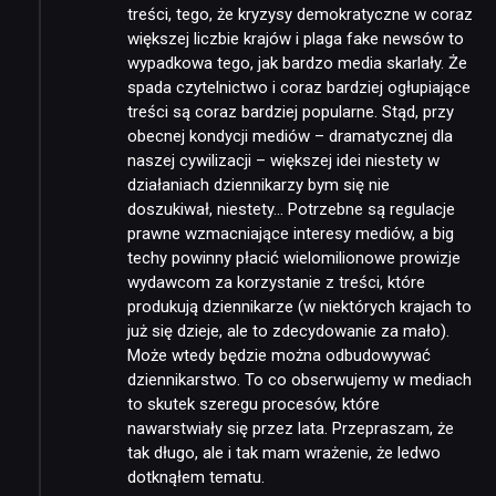
treści, tego, że kryzysy demokratyczne w coraz
większej liczbie krajów i plaga fake newsów to
wypadkowa tego, jak bardzo media skarlały. Że
spada czytelnictwo i coraz bardziej ogłupiające
treści są coraz bardziej popularne. Stąd, przy
obecnej kondycji mediów – dramatycznej dla
naszej cywilizacji – większej idei niestety w
działaniach dziennikarzy bym się nie
doszukiwał, niestety… Potrzebne są regulacje
prawne wzmacniające interesy mediów, a big
techy powinny płacić wielomilionowe prowizje
wydawcom za korzystanie z treści, które
produkują dziennikarze (w niektórych krajach to
już się dzieje, ale to zdecydowanie za mało).
Może wtedy będzie można odbudowywać
dziennikarstwo. To co obserwujemy w mediach
to skutek szeregu procesów, które
nawarstwiały się przez lata. Przepraszam, że
tak długo, ale i tak mam wrażenie, że ledwo
dotknąłem tematu.