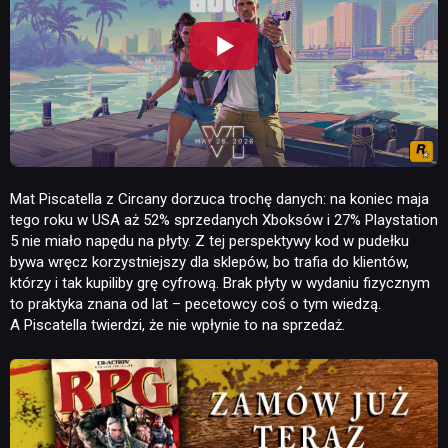
Mat Piscatella z Circany dorzuca trochę danych: na koniec maja
tego roku w USA aż 52% sprzedanych Xboksów i 27% Playstation
5 nie miało napędu na płyty. Z tej perspektywy kod w pudełku
bywa wręcz korzystniejszy dla sklepów, bo trafia do klientów,
którzy i tak kupiliby grę cyfrową. Brak płyty w wydaniu fizycznym
to praktyka znana od lat – pecetowcy coś o tym wiedzą.
A Piscatella twierdzi, że nie wpłynie to na sprzedaż.