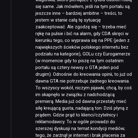
się same. Jak mówiłem, jeśli na tym portalu są
jeszcze inne – bardziej ambitne – treści, to
jestem w stanie całą tę sytuację
zaakceptować. Ale zgodzę się – trzeba mieć
rękę na pulsie i bić na alarm, gdy CDA skręci w
kierunku tego, co wyprawia się na PPE (jeden z
największych ścieków polskiego internetu bez
podziału na kategorie), GOLu czy Eurogamerze
(w momencie gdy to piszę na tym ostatnim
portalu są cztery newsy o GTA jeden pod
drugim). Odnośnie do kreowania opinii, to już od
dawna GTA nie potrzebuje żadnego kreowania.
To wszyscy wokół, niczym pijawki, chcą, by coś
im skapnęło w związku z nadchodzącą
premierą. Media już od dawna przestały mieć
siłę kreującą gusta, nadającą ton. Dziś płyną z
prądem. Gdzie prąd to klienci/czytelnicy i
reklamodawcy. To w ogóle prowadzi do
szerszej dyskusji na temat kondycji mediów;
tego, że zarżnął je internet i brak płacenia za