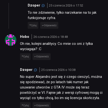
Dzoper
25 czerwca 2026 o 17:52
To nie zdziwienie, tylko narzekanie na to jak
funkcjonuje cyfra.
Cytuj
Odpowiedz
Hobo
26 czerwca 2026 o 18:48
Oh nie, kolejni analitycy. Co mnie co oni z tylka
wyciagaja? :C
Cytuj
Odpowiedz
Dzoper
25 czerwca 2026 o 10:38
No super Alejandro jest się z czego cieszyć, można
się spodziewać, że po latach taki numer jak
usuwanie utworów z GTA IV może się teraz
powtórzyć w VI. Fajnie jak z wersji cyfrowej mogą ci
wyciąć co tylko chcą, bo im się licencja skończyła.
Cytuj
Odpowiedz