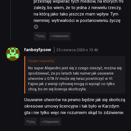
przestaję wspierać tych mediów, na których mi
zależy, bo wiem, że to jedna z niewielu rzeczy,
na którą jako tako jeszcze mam wpływ. Tym
niemniej: wytrwałości w postanowieniu życzę
🙂
Cytuj
Odpowiedz
fanboyfpsow
25 czerwca 2026 o 13:46
Dzoper napisał(a):
No super Alejandro jest się z czego cieszyć, można się
spodziewać, że po latach taki numer jak usuwanie
utworów z GTA IV może się teraz powtórzyć w VI.
Fajnie jak z wersji cyfrowej mogą ci wyciąć co tylko
chcą, bo im się licencja skończyła.
Usuwanie utworów na pewno będzie jak się skończą
okresowe umowy licencyjne i tak było w Karzdym
gta i nie tylko więc nie rozumiem skąd to zdziwienie.
Cytuj
Odpowiedz