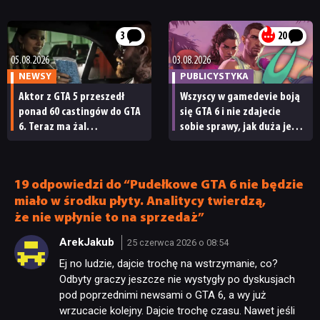
spojrzenie”
Czy będzie mu towarzyszył
nowy zwiastun GTA 6?
3
20
05.08.2026
03.08.2026
NEWSY
PUBLICYSTYKA
Aktor z GTA 5 przeszedł
Wszyscy w gamedevie boją
ponad 60 castingów do GTA
się GTA 6 i nie zdajecie
6. Teraz ma żal
sobie sprawy, jak duża jest
do Rockstara
to szansa dla gier indie
19 odpowiedzi do “Pudełkowe GTA 6 nie będzie
miało w środku płyty. Analitycy twierdzą,
że nie wpłynie to na sprzedaż”
ArekJakub
25 czerwca 2026 o 08:54
Ej no ludzie, dajcie trochę na wstrzymanie, co?
Odbyty graczy jeszcze nie wystygły po dyskusjach
pod poprzednimi newsami o GTA 6, a wy już
wrzucacie kolejny. Dajcie trochę czasu. Nawet jeśli