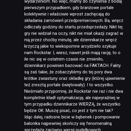
wydarzeniom. No więc, mamy do czynienia z bodaj
JUŻ GRALIŚMY
pierwszym przypadkiem, gdy branżowe portale
kolektywnie i właściwie wprost zachęcają do
SKLEP
składania zamówień przedpremierowych. Ba, wręcz
odliczały godziny do startu przedsprzedaży. Nikt tej
gry nie widział na oczy, nikt nie miał okazji zagrać w
nią przez choćby minutę, ale dziennikarze wręcz
krzyczą jakie to wiekopomne arcydzieło szykuje
nam Rockstar. I, wiesz, nawet jeśli mają rację, to o
ile nic się w ostatnim czasie nie zmieniło,
dziennikarz powinien bazować na FAKTACH. Fakty
są zaś takie, że zobaczyliśmy do tej pory dwa
krótkie zwiastuny oraz okładkę gry (której ujawnienie
też zresztą portale świętowały). I to wszystko.
Nieśmiało przypomnę, że Rockstar nie raz i nie dwa
kompletnie kładł optymalizację, ale najwyraźniej w
tym przypadku dziennikarze WIERZĄ, że wszystko
będzie OK. Muszę pisać, co jest z tym nie tak?
Idąc dalej, radosne bicie w bębenek i pompowanie
balonika najpewniej skończy się fenomenalną
sprzedażą zarówno wersji pudełkowych