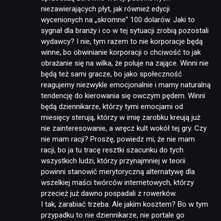
niezawierających płyt, jak również edycji
wycenionych na „skromne” 100 dolarów. Jaki to
sygnał dla branży i co w tej sytuacji zrobią pozostali
wydawcy? I nie, tym razem to nie korporacje będą
winne, bo obwinianie korporacji o chciwość to jak
obrażanie się na wilka, że poluje na zające. Winni nie
będą też sami gracze, bo jako społeczność
reagujemy niezwykle emocjonalnie i mamy naturalną
tendencję do kierowania się owczym pędem. Winni
będą dziennikarze, którzy tymi emocjami od
miesięcy sterują, którzy w imię zarobku kreują już
nie zainteresowanie, a wręcz kult wokół tej gry. Czy
nie mam racji? Proszę, powiedz mi, że nie mam
racji, bo ja tu tracę resztki szacunku do tych
wszystkich ludzi, którzy przynajmniej w teorii
powinni stanowić merytoryczną alternatywę dla
wszelkiej maści twórców internetowych, którzy
przecież już dawno pospadali z rowerków.
I tak, zarabiać trzeba. Ale jakim kosztem? Bo w tym
przypadku to nie dziennikarze, nie portale go