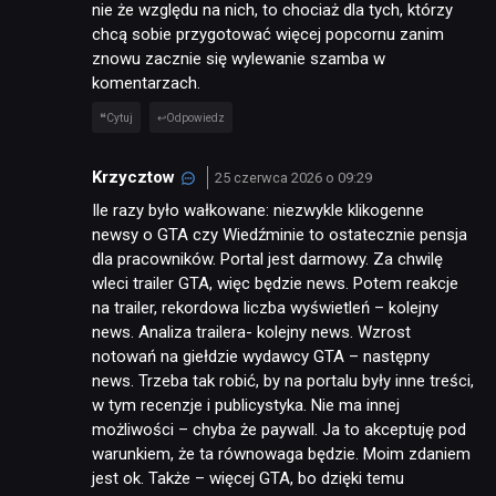
nie że względu na nich, to chociaż dla tych, którzy
chcą sobie przygotować więcej popcornu zanim
znowu zacznie się wylewanie szamba w
komentarzach.
Cytuj
Odpowiedz
Krzycztow
25 czerwca 2026 o 09:29
Ile razy było wałkowane: niezwykle klikogenne
newsy o GTA czy Wiedźminie to ostatecznie pensja
dla pracowników. Portal jest darmowy. Za chwilę
wleci trailer GTA, więc będzie news. Potem reakcje
na trailer, rekordowa liczba wyświetleń – kolejny
news. Analiza trailera- kolejny news. Wzrost
notowań na giełdzie wydawcy GTA – następny
news. Trzeba tak robić, by na portalu były inne treści,
w tym recenzje i publicystyka. Nie ma innej
możliwości – chyba że paywall. Ja to akceptuję pod
warunkiem, że ta równowaga będzie. Moim zdaniem
jest ok. Także – więcej GTA, bo dzięki temu