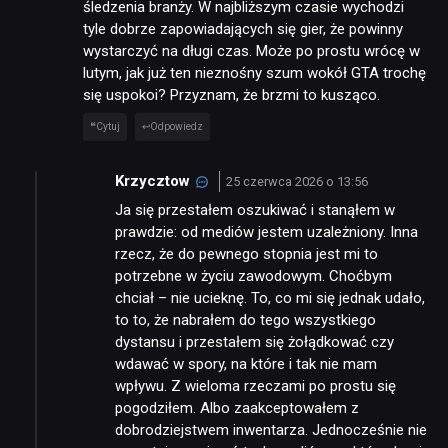
śledzenia branży. W najbliższym czasie wychodzi
tyle dobrze zapowiadających się gier, że powinny
wystarczyć na długi czas. Może po prostu wrócę w
lutym, jak już ten nieznośny szum wokół GTA trochę
się uspokoi? Przyznam, że brzmi to kusząco.
Cytuj
Odpowiedz
Krzycztow
25 czerwca 2026 o 13:56
Ja się przestałem oszukiwać i stanąłem w
prawdzie: od mediów jestem uzależniony. Inna
rzecz, że do pewnego stopnia jest mi to
potrzebne w życiu zawodowym. Choćbym
chciał – nie ucieknę. To, co mi się jednak udało,
to to, że nabrałem do tego wszystkiego
dystansu i przestałem się żołądkować czy
wdawać w spory, na które i tak nie mam
wpływu. Z wieloma rzeczami po prostu się
pogodziłem. Albo zaakceptowałem z
dobrodziejstwem inwentarza. Jednocześnie nie