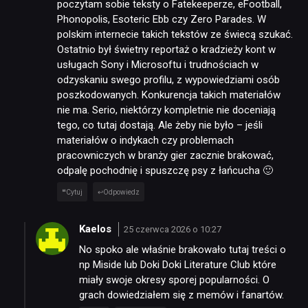
poczytam sobie teksty o Fatekeeperze, eFootball,
Phonopolis, Esoteric Ebb czy Zero Parades. W
polskim internecie takich tekstów ze świecą szukać.
Ostatnio był świetny reportaż o kradzieży kont w
usługach Sony i Microsoftu i trudnościach w
odzyskaniu swego profilu, z wypowiedziami osób
poszkodowanych. Konkurencja takich materiałów
nie ma. Serio, niektórzy kompletnie nie doceniają
tego, co tutaj dostają. Ale żeby nie było – jeśli
materiałów o indykach czy problemach
pracowniczych w branży gier zacznie brakować,
odpalę pochodnię i spuszczę psy z łańcucha 🙂
Cytuj
Odpowiedz
Kaelos
25 czerwca 2026 o 10:27
No spoko ale właśnie brakowało tutaj treści o
np Miside lub Doki Doki Literature Club które
miały swoje okresy sporej popularności. O
grach dowiedziałem się z memów i fanartów.