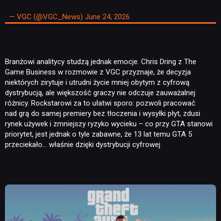
— VGC (@VGC_News)
June 24, 2026
Branżowi analitycy studzą jednak emocje. Chris Dring z The
Game Business w rozmowie z VGC przyznaje, że decyzja
niektórych zirytuje i utrudni życie mniej obytym z cyfrową
dystrybucją, ale większość graczy nie odczuje zauważalnej
różnicy. Rockstarowi za to ułatwi sporo: pozwoli pracować
nad grą do samej premiery bez tłoczenia i wysyłki płyt, zdusi
rynek używek i zmniejszy ryzyko wycieku – co przy GTA stanowi
priorytet, jest jednak o tyle zabawne, że 13 lat temu GTA 5
przeciekało… właśnie dzięki dystrybucji cyfrowej