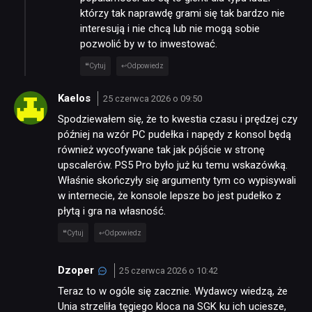
którzy tak naprawdę grami się tak bardzo nie
interesują i nie chcą lub nie mogą sobie
pozwolić by w to inwestować.
Cytuj
Odpowiedz
Kaelos
25 czerwca 2026 o 09:50
Spodziewałem się, że to kwestia czasu i prędzej czy
później na wzór PC pudełka i napędy z konsol będą
również wycofywane tak jak pójście w stronę
upscalerów. PS5 Pro było już ku temu wskazówką.
Właśnie skończyły się argumenty tym co wypisywali
w internecie, że konsole lepsze bo jest pudełko z
płytą i gra na własność.
Cytuj
Odpowiedz
Dzoper
25 czerwca 2026 o 10:42
Teraz to w ogóle się zacznie. Wydawcy wiedzą, że
Unia strzeliła tęgiego kloca na SGK ku ich uciesze,