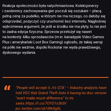
Reakcja społeczności była natychmiastowa. Kolekcjonerzy
i zwolennicy zachowywania gier poczuli się oszukani – płacą
pełną cenę za pudełko, w którym nie ma niczego, co dałoby się
odsprzedać, pożyczyć czy uruchomić bez internetu. Najgłośniej
wybrzmiewa argument, że jeśli w środku nie ma płyty, to nie jest
to żadna edycja fizyczna. Sprzeciw przełożył się nawet
na konkrety: kilku sprzedawców (m.in. kanadyjski Video Games
Plus i amerykański Loot Box Gaming) ogłosiło, że takiej wersji
na półki nie weźmie, dopóki Rockstar nie wyda prawdziwego,
dyskowego wydania.
"People will accept it, it's GTA" – Industry analysts have
told VGC that Grand Theft Auto 6 having no disc version
"won't make much difference" to its
sales.
https://t.co/7OYO1s3b5V
pic.twitter.com/ob1lRhXgXL