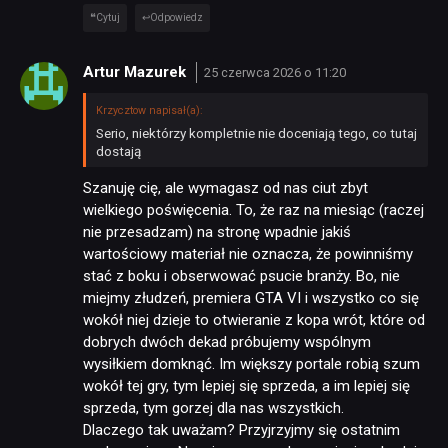
NEWSY
Cytuj
Odpowiedz
RECENZJE
Artur Mazurek
25 czerwca 2026 o 11:20
Krzycztow napisał(a):
PUBLICYSTYKA
Serio, niektórzy kompletnie nie doceniają tego, co tutaj
dostają
Szanuję cię, ale wymagasz od nas ciut zbyt
KULTURA
wielkiego poświęcenia. To, że raz na miesiąc (raczej
nie przesadzam) na stronę wpadnie jakiś
wartościowy materiał nie oznacza, że powinniśmy
RETRO
stać z boku i obserwować psucie branży. Bo, nie
miejmy złudzeń, premiera GTA VI i wszystko co się
wokół niej dzieje to otwieranie z kopa wrót, które od
TECHNOLOGIE
dobrych dwóch dekad próbujemy wspólnym
wysiłkiem domknąć. Im większy portale robią szum
wokół tej gry, tym lepiej się sprzeda, a im lepiej się
DYSKUSJE
sprzeda, tym gorzej dla nas wszystkich.
Dlaczego tak uważam? Przyjrzyjmy się ostatnim