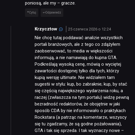
poniosą, ale my – gracze.
Cytuj
Odpowiedz
Krzycztow
25 czerwca 2026 o 12:24
Nie chcę tutaj poddawać analizie wszystkich
portali branżowych, ale z tego co zdążyłem
zaobserwować, to media w większości
informują, a nie namawiają do kupna GTA.
Podkreślają wysoką cenę, mówią o wyciętej
zawartości dostępnej tylko dla tych, którzy
kupią wersję ultimate. Nie widziałem tam
sugestii w stylu: kup, bo zabraknie; kup, by stać
się częścią największego wydarzenia roku, a
raczej (zwłaszcza na tym portalu) widzę pewną
bezradność redaktorów, że obojętnie w jaki
sposób CDA by nie informowało o praktykach
Rockstara (a patrząc na komentarze, wszyscy
się tu zgadzamy, że są godne pożałowania),
GTA i tak się sprzeda. I tak wyznaczy nowe –