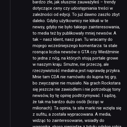
bardzo złe, jak słusznie zauważyłeś – trendy
dotyczące ceny czy udostępniania treści w
zależności od edycji. To już dawno zaszło zbyt
daleko. Gdyby użytkownicy nie klikali w te
newsy, gdyby nie było takiego zainteresowania,
to media też by publikowały mniej newsów. A
tak – nasz klient, nasz pan. Tu wracamy do
mojego wcześniejszego komentarza: ta stale
rosnąca liczba newsów o GTA czy Wiedźminie
to jedna z nóg, na których stoją portale growe
w naszym kraju. Smutne, nie przeczę, ale
rzeczywistość medialna jest naprawdę przykra.
Mnie tam CDA nie namówiło do kupna tej gry,
bo zwyczajnie nie musiało. Na grach Rockstara
się jeszcze nie zawiodłem i nie potrzebuję tony
newsów, by tę opinię podtrzymywać. I sądzę,
że tak ma bardzo dużo osób (licząc w
milionach). Ta opinia, ta siła marki nie wzięła się
z sufitu, a została wypracowana. A media,
widząc to zainteresowanie, wsiadły do
wagonika, skoro pieniądze z tytułu odsłon robią