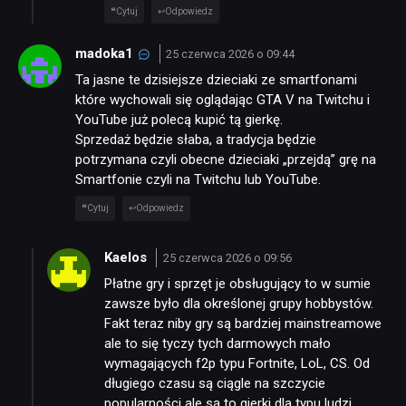
Cytuj
Odpowiedz
madoka1
25 czerwca 2026 o 09:44
Ta jasne te dzisiejsze dzieciaki ze smartfonami
które wychowali się oglądając GTA V na Twitchu i
YouTube już polecą kupić tą gierkę.
Sprzedaż będzie słaba, a tradycja będzie
potrzymana czyli obecne dzieciaki „przejdą” grę na
Smartfonie czyli na Twitchu lub YouTube.
Cytuj
Odpowiedz
Kaelos
25 czerwca 2026 o 09:56
Płatne gry i sprzęt je obsługujący to w sumie
zawsze było dla określonej grupy hobbystów.
Fakt teraz niby gry są bardziej mainstreamowe
ale to się tyczy tych darmowych mało
wymagających f2p typu Fortnite, LoL, CS. Od
długiego czasu są ciągle na szczycie
popularności ale są to gierki dla typu ludzi