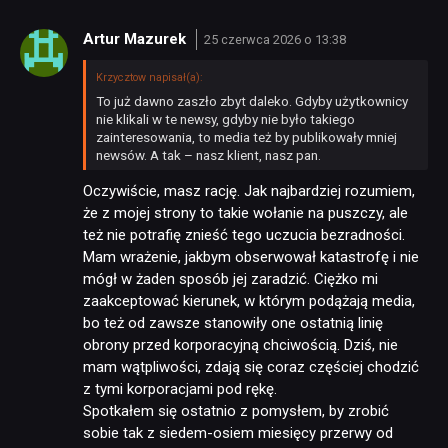
Artur Mazurek
25 czerwca 2026 o 13:38
Krzycztow napisał(a):
To już dawno zaszło zbyt daleko. Gdyby użytkownicy
nie klikali w te newsy, gdyby nie było takiego
zainteresowania, to media też by publikowały mniej
newsów. A tak – nasz klient, nasz pan.
Oczywiście, masz rację. Jak najbardziej rozumiem,
że z mojej strony to takie wołanie na puszczy, ale
też nie potrafię znieść tego uczucia bezradności.
Mam wrażenie, jakbym obserwował katastrofę i nie
mógł w żaden sposób jej zaradzić. Ciężko mi
zaakceptować kierunek, w którym podążają media,
bo też od zawsze stanowiły one ostatnią linię
obrony przed korporacyjną chciwością. Dziś, nie
mam wątpliwości, zdają się coraz częściej chodzić
z tymi korporacjami pod rękę.
Spotkałem się ostatnio z pomysłem, by zrobić
sobie tak z siedem-osiem miesięcy przerwy od