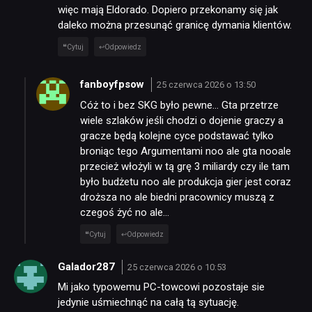
więc mają Eldorado. Dopiero przekonamy się jak
daleko można przesunąć granicę dymania klientów.
Cytuj
Odpowiedz
fanboyfpsow
25 czerwca 2026 o 13:50
Cóż to i bez SKG było pewne… Gta przetrze
wiele szlaków jeśli chodzi o dojenie graczy a
gracze będą kolejne cyce podstawać tylko
broniąc tego Argumentami noo ale gta nooale
przecież włożyli w tą grę 3 miliardy czy ile tam
było budżetu noo ale produkcja gier jest coraz
droższa no ale biedni pracownicy muszą z
czegoś żyć no ale…
Cytuj
Odpowiedz
Galador287
25 czerwca 2026 o 10:53
Mi jako typowemu PC-towcowi pozostaje sie
jedynie uśmiechnąć na całą tą sytuację.