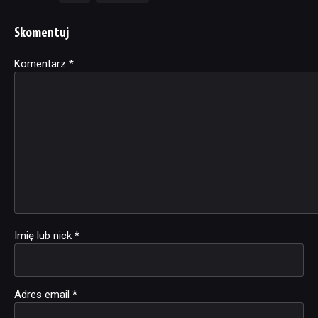
Skomentuj
Komentarz
Alternative:
*
Imię lub nick
*
Adres email
*