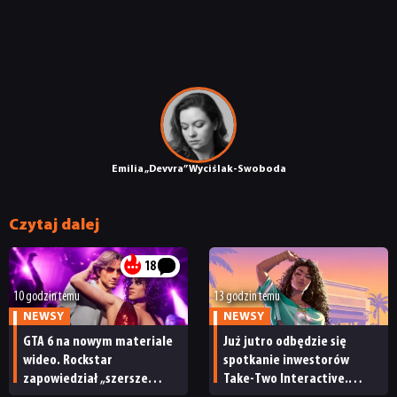
Emilia „Devvra” Wyciślak-Swoboda
Czytaj dalej
18
10 godzin temu
13 godzin temu
NEWSY
NEWSY
GTA 6 na nowym materiale
Już jutro odbędzie się
wideo. Rockstar
spotkanie inwestorów
zapowiedział „szersze
Take-Two Interactive.