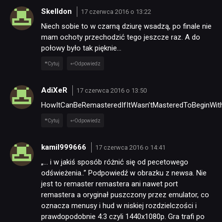
Skelldon
17 czerwca 2016 o 13:22
Niech sobie to w czarną dziurę wsadzą, po finale nie
mam ochoty przechodzić tego jeszcze raz. A do
połowy było tak pięknie…
Cytuj
Odpowiedz
AdiXeR
17 czerwca 2016 o 13:50
HowItCanBeRemasteredIfItWasn’tMasteredToBeginWit
Cytuj
Odpowiedz
kamil999666
17 czerwca 2016 o 14:41
„… i w jakiś sposób różnić się od pecetowego
odświeżenia..” Podpowiedź w obrazku z newsa. Nie
jest to remaster remastera ani nawet port
remastera a oryginał puszczony przez emulator, co
oznacza menusy i hud w niskiej rozdzielczości i
prawdopodobnie 4:3 czyli 1440x1080p. Gra trafi po