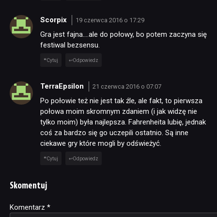
Scorpix
19 czerwca 2016 o 17:29
Gra jest fajna….ale do połowy, bo potem zaczyna się
festiwal bezsensu.
Cytuj
Odpowiedz
TerraEpsilon
21 czerwca 2016 o 07:07
Po połowie też nie jest tak źle, ale fakt, to pierwsza
połowa moim skromnym zdaniem (i jak widzę nie
tylko moim) była najlepsza. Fahrenheita lubię, jednak
coś za bardzo się go uczepili ostatnio. Są inne
ciekawe gry które mogli by odświeżyć.
Cytuj
Odpowiedz
Skomentuj
Komentarz
Alternative:
*