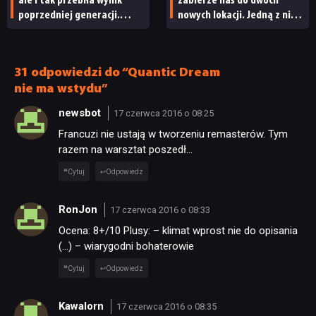
ale i tak przebiła wynik
zabierze nas do dwóch
poprzedniej generacji.
nowych lokacji. Jedną z nich
Nintendo ma powody
seria obiecywała
do radości
od samego początku
31 odpowiedzi do “Quantic Dream
nie ma wstydu”
newsbot
17 czerwca 2016 o 08:25
Francuzi nie ustają w tworzeniu remasterów. Tym
razem na warsztat poszedł…
Cytuj
Odpowiedz
RonJon
17 czerwca 2016 o 08:33
Ocena: 8+/10 Plusy: – klimat wprost nie do opisania
(…) – wiarygodni bohaterowie
Cytuj
Odpowiedz
Kawalorn
17 czerwca 2016 o 08:35