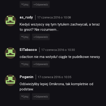
RECENZJE
Cytuj
Odpowiedz
as_rudy
PUBLICYSTYKA
17 czerwca 2016 o 10:08
Kiedyś wszyscy się tym tytułem zachwycali, a teraz
to gniot? Nie rozumiem…
KULTURA
Cytuj
Odpowiedz
RETRO
ElTabasco
17 czerwca 2016 o 10:30
cdaction nie ma wstydu! ciągle te pudelkowe newsy.
TECHNOLOGIE
Cytuj
Odpowiedz
Poganin
17 czerwca 2016 o 10:35
DYSKUSJE
Odświeżyliby lepiej Omikrona, tak kompletnie od
podstaw.
JUŻ GRALIŚMY
Cytuj
Odpowiedz