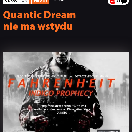
CD-ACTION
NEWSY
17.06.2016
31
Quantic Dream
nie ma wstydu