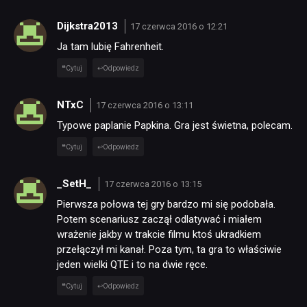
Dijkstra2013
17 czerwca 2016 o 12:21
Ja tam lubię Fahrenheit.
Cytuj
Odpowiedz
NTxC
17 czerwca 2016 o 13:11
Typowe paplanie Papkina. Gra jest świetna, polecam.
Cytuj
Odpowiedz
_SetH_
17 czerwca 2016 o 13:15
Pierwsza połowa tej gry bardzo mi się podobała.
Potem scenariusz zaczął odlatywać i miałem
wrażenie jakby w trakcie filmu ktoś ukradkiem
przełączył mi kanał. Poza tym, ta gra to właściwie
jeden wielki QTE i to na dwie ręce.
Cytuj
Odpowiedz