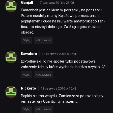
Ganjalf
17 czerwca 2016 o 23:08
Fahrenheit jest całkiem w porządku, na początku.
Potem niestety mamy Kejdżowe pomieszanie z
poplątanym i cuda na kiju warte amatorskiego fan-
fica, i to niezbyt dobrego. Za 5 ojro góra można
obadać.
Cytuj
Odpowiedz
Kawalorn
18 czerwca 2016 o 15:01
@Podbielski To nie spoiler tylko podstawowe
założenie fabuły które wychodzi bardzo szybko. 😛
Cytuj
Odpowiedz
Rickerto
18 czerwca 2016 o 15:43
Papkin nie ma wstydu. Zamieszcza po raz kolejny
remaster gry Quantic, tym razem…
Cytuj
Odpowiedz