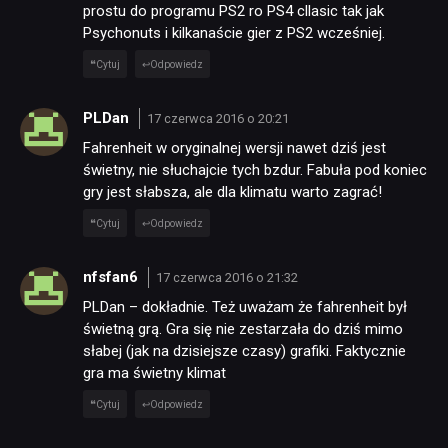
prostu do programu PS2 ro PS4 cllasic tak jak
Psychonuts i kilkanaście gier z PS2 wcześniej.
Cytuj
Odpowiedz
PLDan
17 czerwca 2016 o 20:21
Fahrenheit w oryginalnej wersji nawet dziś jest
świetny, nie słuchajcie tych bzdur. Fabuła pod koniec
gry jest słabsza, ale dla klimatu warto zagrać!
Cytuj
Odpowiedz
nfsfan6
17 czerwca 2016 o 21:32
PLDan – dokładnie. Też uważam że fahrenheit był
świetną grą. Gra się nie zestarzała do dziś mimo
słabej (jak na dzisiejsze czasy) grafiki. Faktycznie
gra ma świetny klimat
Cytuj
Odpowiedz