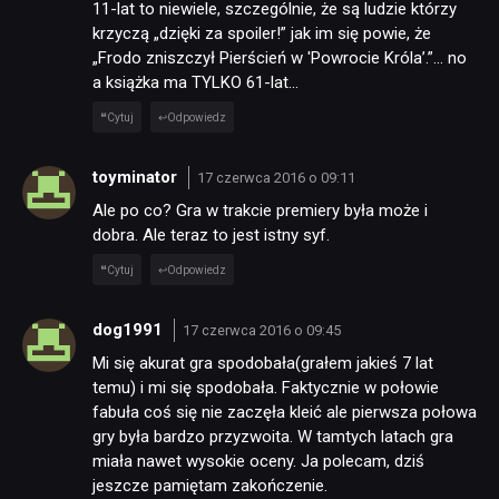
11-lat to niewiele, szczególnie, że są ludzie którzy
krzyczą „dzięki za spoiler!” jak im się powie, że
„Frodo zniszczył Pierścień w 'Powrocie Króla’.”… no
a książka ma TYLKO 61-lat…
Cytuj
Odpowiedz
toyminator
17 czerwca 2016 o 09:11
Ale po co? Gra w trakcie premiery była może i
dobra. Ale teraz to jest istny syf.
Cytuj
Odpowiedz
dog1991
17 czerwca 2016 o 09:45
Mi się akurat gra spodobała(grałem jakieś 7 lat
temu) i mi się spodobała. Faktycznie w połowie
fabuła coś się nie zaczęła kleić ale pierwsza połowa
gry była bardzo przyzwoita. W tamtych latach gra
NEWSY
miała nawet wysokie oceny. Ja polecam, dziś
jeszcze pamiętam zakończenie.