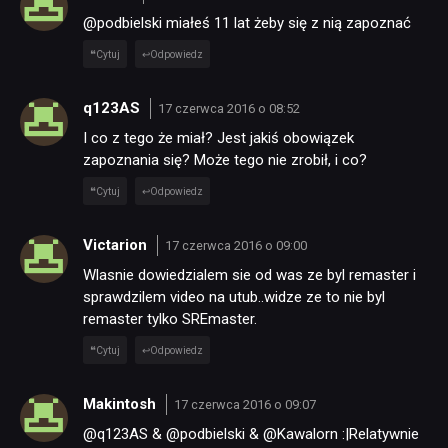
@podbielski miałeś 11 lat żeby się z nią zapoznać
Cytuj
Odpowiedz
q123AS
17 czerwca 2016 o 08:52
I co z tego że miał? Jest jakiś obowiązek
zapoznania się? Może tego nie zrobił, i co?
Cytuj
Odpowiedz
Victarion
17 czerwca 2016 o 09:00
Wlasnie dowiedzialem sie od was ze byl remaster i
sprawdzilem video na utub..widze ze to nie byl
remaster tylko SREmaster.
Cytuj
Odpowiedz
Makintosh
17 czerwca 2016 o 09:07
@q123AS & @podbielski & @Kawalorn :|Relatywnie