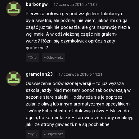
SKLEP
burbongw
17 czerwca 2016 o 11:07
Pierwsza połowa gry pod względem fabularnym
była świetna, ale później…nie wiem, jakoś mi druga
część już tak nie podeszła, ale gra naprawdę niezła
wg. mnie. A w odświeżoną część nie grałem-
warto? Różni się czymkolwiek oprócz szaty
graficznej?
Cytuj
Odpowiedz
gramofon23
17 czerwca 2016 o 11:21
Odświeżenie odświeżonej wersji – to już wyższa
szkoła jazdy! Nad morzem ponoć tak odświeżają w
sezonie stare sałatki – odświeża się je poprzez
zalanie oliwą lub innym aromatycznym specyfikiem.
Twórcy Fahrenheita też dolewają oliwy – tyle że do
ognia, bo komentarze – zarówno ze strony redakcyj,
jak i ze strony gawiedzi, nie są pochlebne.
Cytuj
Odpowiedz