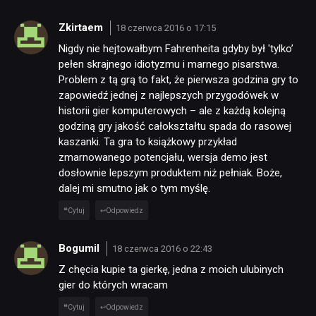
Zkirtaem
18 czerwca 2016 o 17:15
Nigdy nie hejtowałbym Fahrenheita gdyby był 'tylko’
pełen skrajnego idiotyzmu i marnego pisarstwa.
Problem z tą grą to fakt, że pierwsza godzina gry to
zapowiedź jednej z najlepszych przygodówek w
historii gier komputerowych – ale z każdą kolejną
godziną gry jakość całokształtu spada do rasowej
kaszanki. Ta gra to książkowy przykład
zmarnowanego potencjału, wersja demo jest
dosłownie lepszym produktem niż pełniak. Boże,
dalej mi smutno jak o tym myślę.
Cytuj
Odpowiedz
Bogumil
18 czerwca 2016 o 22:43
Z chęcia kupie ta gierkę, jedna z moich ulubinych
gier do których wracam
Cytuj
Odpowiedz