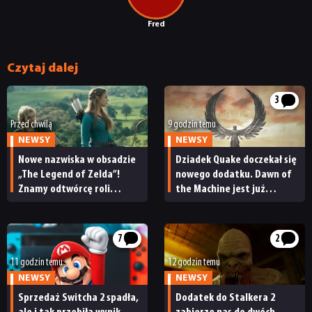
Fred
Czytaj dalej
3
Przed chwilą
9 godzin temu
NEWSY
NEWSY
Nowe nazwiska w obsadzie
Dziadek Quake doczekał się
„The Legend of Zelda”!
nowego dodatku. Dawn of
Znamy odtwórcę roli
the Machine jest już
Ganondorfa i ostatnią rolę
dostępny
Sama Neilla
7
2
11 godzin temu
12 godzin temu
NEWSY
NEWSY
Sprzedaż Switcha 2 spadła,
Dodatek do Stalkera 2