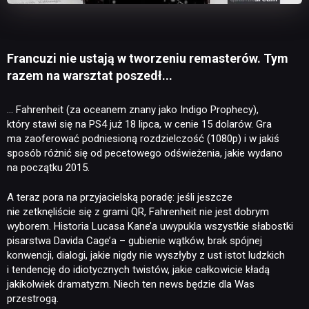
Francuzi nie ustają w tworzeniu remasterów. Tym
razem na warsztat poszedł...
… Fahrenheit (za oceanem znany jako Indigo Prophecy),
który stawi się na PS4 już 18 lipca, w cenie 15 dolarów. Gra
ma zaoferować podniesioną rozdzielczość (1080p) i w jakiś
sposób różnić się od pecetowego odświeżenia, jakie wydano
na początku 2015.
A teraz pora na przyjacielską poradę: jeśli jeszcze
nie zetknęliście się z grami QR, Fahrenheit nie jest dobrym
wyborem. Historia Lucasa Kane’a uwypukla wszystkie słabostki
pisarstwa Davida Cage’a – gubienie wątków, brak spójnej
konwencji, dialogi, jakie nigdy nie wyszłyby z ust istot ludzkich
i tendencję do idiotycznych twistów, jakie całkowicie kładą
jakikolwiek dramatyzm. Niech ten news będzie dla Was
przestrogą.