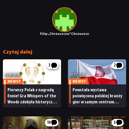
Filip „Chrzuszczu” Chrzuszcz
Czytaj dalej
3
2
02.08.2026
29.07.2026
NEWSY
NEWSY
Pierwszy Polak z nagrodą
Powstała wystawa
Ennie! Gra Whispers of the
poświęcona polskiej branży
Woods zdobyła historyczne
gier w samym centrum
wyróżnienie
Warszawy. Ogłoszono także
Dni Polskich Gier Wideo
10
5