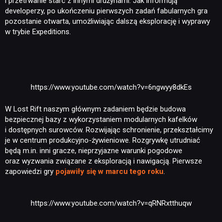
i przetrwanie starć z innymi drużynami. Jak informują
developerzy, po ukończeniu pierwszych zadań fabularnych gra
pozostanie otwarta, umożliwiając dalszą eksplorację i wyprawy
w trybie Expeditions.
https://www.youtube.com/watch?v=6ngwyy8dkEs
W Lost Rift naszym głównym zadaniem będzie budowa
bezpiecznej bazy z wykorzystaniem modularnych kafelków
i dostępnych surowców. Rozwijając schronienie, przekształcimy
je w centrum produkcyjno-żywieniowe. Rozgrywkę utrudniać
NEWSY
będą m.in. inni gracze, nieprzyjazne warunki pogodowe
oraz wyzwania związane z eksploracją i nawigacją. Pierwsze
zapowiedzi gry
pojawiły się w marcu tego roku
.
RECENZJE
https://www.youtube.com/watch?v=qRNRxtthuqw
PUBLICYSTYKA