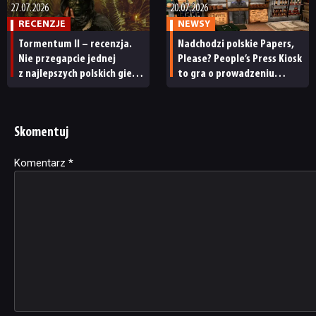
27.07.2026
20.07.2026
RECENZJE
NEWSY
Tormentum II – recenzja.
Nadchodzi polskie Papers,
Nie przegapcie jednej
Please? People’s Press Kiosk
z najlepszych polskich gier
to gra o prowadzeniu
tego roku, nawet jeśli
kiosku w komunistycznej
może was zszokować
Polsce
Skomentuj
Komentarz
Alternative:
*