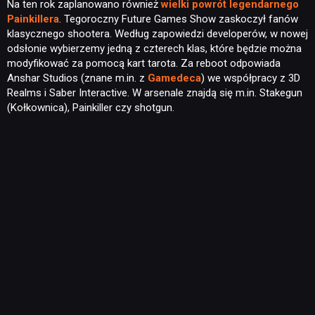
Na ten rok zaplanowano również
wielki powrót legendarnego
Painkillera
. Tegoroczny Future Games Show zaskoczył fanów
KULTURA
klasycznego shootera. Według zapowiedzi developerów, w nowej
odsłonie wybierzemy jedną z czterech klas, które będzie można
modyfikować za pomocą kart tarota. Za reboot odpowiada
RETRO
Anshar Studios (znane m.in. z
Gamedeca
) we współpracy z 3D
Realms i Saber Interactive. W arsenale znajdą się m.in. Stakegun
(Kołkownica), Painkiller czy shotgun.
TECHNOLOGIE
DYSKUSJE
JUŻ GRALIŚMY
SKLEP