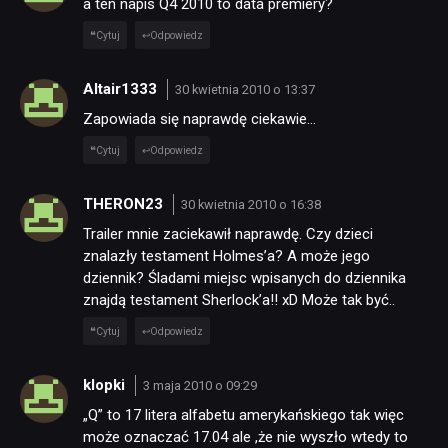
a ten napis Q4 2010 to data premiery?
Cytuj
Odpowiedz
Altair1333
30 kwietnia 2010 o 13:37
Zapowiada się naprawdę ciekawie…
Cytuj
Odpowiedz
THERON23
30 kwietnia 2010 o 16:38
Trailer mnie zaciekawił naprawdę. Czy dzieci
znalazły testament Holmes’a? A może jego
dziennik? Śladami miejsc wpisanych do dziennika
znajdą testament Sherlock’a!! xD Może tak być..
Cytuj
Odpowiedz
klopki
3 maja 2010 o 09:29
„Q” to 17 litera alfabetu amerykańskiego tak więc
może oznaczać 17.04 ale ,że nie wyszło wtedy to