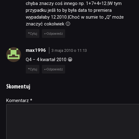
chyba znaczy coś innego np. 1+7+4=12.|W tym
przypadku jeśli to by była data to premiera
wypadałaby 12.2010.|Choć w sumie to „Q” może
znaczyć cokolwiek 🙂
Cytuj
Odpowiedz
max1996
3 maja 2010 o 11:13
Q4 – 4 kwartał 2010 😀
Cytuj
Odpowiedz
Skomentuj
Komentarz
Alternative:
*