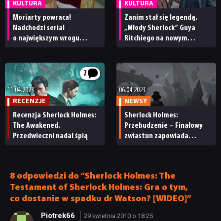
KULTURA
KULTURA
TECHNOLOGIE
Moriarty powraca!
Zanim stał się legendą.
Nadchodzi serial
„Młody Sherlock” Guya
o największym wrogu
Ritchiego na nowym
DYSKUSJE
Sherlocka Holmesa
zwiastunie
JUŻ GRALIŚMY
2
11.04.2023
06.04.2023
RECENZJE
NEWSY
SKLEP
Recenzja Sherlock Holmes:
Sherlock Holmes:
The Awakened.
Przebudzenie – Finałowy
Przedwieczni nadal śpią
zwiastun zapowiada
premierę
8 odpowiedzi do “Sherlock Holmes: The
Testament of Sherlock Holmes: Gra o tym,
co dostanie w spadku dr Watson? [WIDEO]”
Piotrek66
29 kwietnia 2010 o 18:25