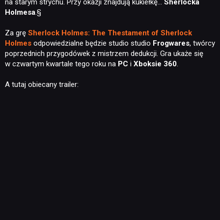
na starym strychu. Przy okazji znajdują kukiełkę…
Sherlocka
Holmesa
.§
Za grę
Sherlock Holmes: The Thestament of Sherlock
Holmes
odpowiedzialne będzie studio studio
Frogwares
, twórcy
poprzednich przygodówek z mistrzem dedukcji. Gra ukaże się
w czwartym kwartale tego roku na
PC
i
Xboksie 360
.
A tutaj obiecany trailer: