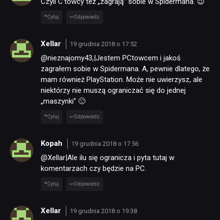
Czyli C’towcy też „zagrają” sobie w Spidermana. 😉
Cytuj
Odpowiedz
Xellar
19 grudnia 2018 o 17:52
@nieznajomy43,|Jestem PCtowcem i jakoś
zagrałem sobie w Spidermana. A, pewnie dlatego, że
mam również PlayStation. Może nie uwierzysz, ale
niektórzy nie muszą ograniczać się do jednej
„maszynki” 🙂
Cytuj
Odpowiedz
Kopah
19 grudnia 2018 o 17:56
@Xellar|Ale ilu się ogranicza i pyta tutaj w
komentarzach czy będzie na PC.
Cytuj
Odpowiedz
Xellar
19 grudnia 2018 o 19:38