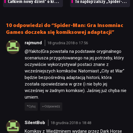
Całkiem nowy dzień” o krok
To najdojrzalszy „Spider-
od rekordu „Avengersów:
Man” od lat!
DYSKUSJE
Końca gry”
10 odpowiedzi do “Spider-Man: Gra Insomniac
Games doczeka się komiksowej adaptacji”
JUŻ GRALIŚMY
rajmund
18 grudnia 2018 o 17:56
@Yakito|Gra powstała na podstawie oryginalnego
SKLEP
scenariusza przygotowanego na jej potrzeby, który
oczywiście wykorzystywał postaci znane z
wcześniejszych komiksów. Natomiast „City at War”
będzie bezpośrednią adaptacją historii, która
została opowiedziana w grze (i nie było jej
wcześniej w żadnym komiksie). Jaśniej już chyba nie
umiem.
Cytuj
Odpowiedz
SilentBob
18 grudnia 2018 o 18:48
Komiksy z Wiedźminem wydane przez Dark Horse