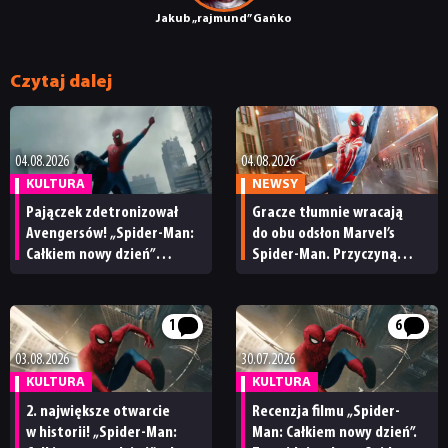
Jakub „rajmund” Gańko
Czytaj dalej
NEWSY
04.08.2026
04.08.2026
RECENZJE
KULTURA
NEWSY
Pajączek zdetronizował
Gracze tłumnie wracają
PUBLICYSTYKA
Avengersów! „Spider-Man:
do obu odsłon Marvel’s
Całkiem nowy dzień”
Spider-Man. Przyczyną
z największym otwarciem
spektakularny sukces
w historii kina
„Całkiem nowego dnia”
KULTURA
1
6
03.08.2026
30.07.2026
RETRO
KULTURA
KULTURA
2. największe otwarcie
Recenzja filmu „Spider-
TECHNOLOGIE
w historii! „Spider-Man:
Man: Całkiem nowy dzień”.