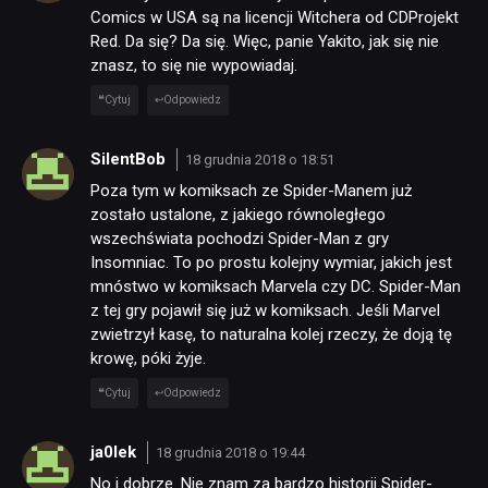
Comics w USA są na licencji Witchera od CDProjekt
Red. Da się? Da się. Więc, panie Yakito, jak się nie
znasz, to się nie wypowiadaj.
Cytuj
Odpowiedz
SilentBob
18 grudnia 2018 o 18:51
Poza tym w komiksach ze Spider-Manem już
zostało ustalone, z jakiego równoległego
wszechświata pochodzi Spider-Man z gry
Insomniac. To po prostu kolejny wymiar, jakich jest
mnóstwo w komiksach Marvela czy DC. Spider-Man
z tej gry pojawił się już w komiksach. Jeśli Marvel
zwietrzył kasę, to naturalna kolej rzeczy, że doją tę
krowę, póki żyje.
Cytuj
Odpowiedz
ja0lek
18 grudnia 2018 o 19:44
No i dobrze. Nie znam za bardzo historii Spider-