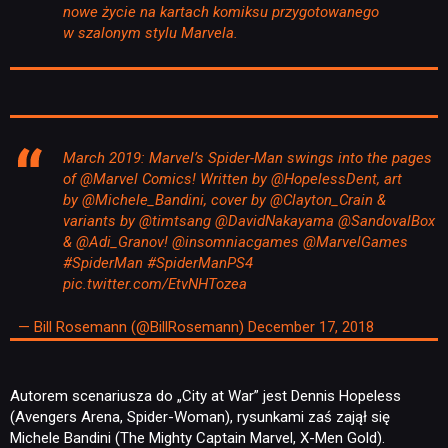
nowe życie na kartach komiksu przygotowanego
w szalonym stylu Marvela.
March 2019: Marvel’s Spider-Man swings into the pages
of
@Marvel
Comics! Written by
@HopelessDent
, art
by
@Michele_Bandini
, cover by
@Clayton_Crain
&
variants by
@timtsang
@DavidNakayama
@SandovalBox
&
@Adi_Granov
!
@insomniacgames
@MarvelGames
#SpiderMan
#SpiderManPS4
pic.twitter.com/EtvNHTozea
— Bill Rosemann (@BillRosemann)
December 17, 2018
Autorem scenariusza do „City at War” jest Dennis Hopeless
(Avengers Arena, Spider-Woman), rysunkami zaś zajął się
Michele Bandini (The Mighty Captain Marvel, X-Men Gold).