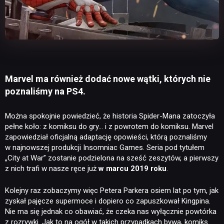
Marvel ma również dodać nowe wątki, których nie
poznaliśmy na PS4.
Można spokojnie powiedzieć, że historia Spider-Mana zatoczyła
pełne koło: z komiksu do gry… i z powrotem do komiksu. Marvel
zapowiedział oficjalną adaptację opowieści, którą poznaliśmy
w najnowszej produkcji Insomniac Games. Seria pod tytułem
„City at War” zostanie podzielona na sześć zeszytów, a pierwszy
z nich trafi w nasze ręce już
w marcu 2019 roku
.
Kolejny raz zobaczymy więc Petera Parkera osiem lat po tym, jak
zyskał pajęcze supermoce i dopiero co zapuszkował Kingpina.
Nie ma się jednak co obawiać, że czeka nas wyłącznie powtórka
z rozrywki. Jak to na ogół w takich przypadkach bywa, komiks