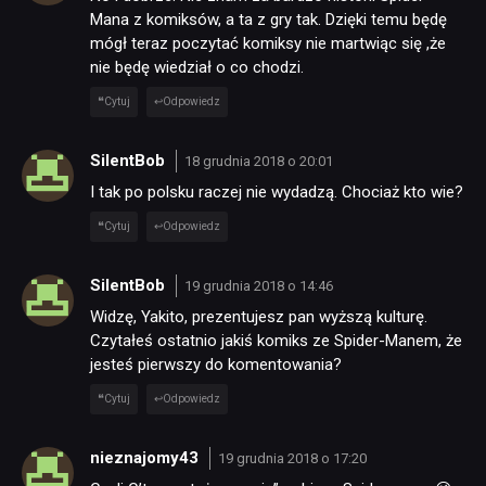
Mana z komiksów, a ta z gry tak. Dzięki temu będę
mógł teraz poczytać komiksy nie martwiąc się ,że
nie będę wiedział o co chodzi.
Cytuj
Odpowiedz
SilentBob
18 grudnia 2018 o 20:01
I tak po polsku raczej nie wydadzą. Chociaż kto wie?
Cytuj
Odpowiedz
SilentBob
19 grudnia 2018 o 14:46
Widzę, Yakito, prezentujesz pan wyższą kulturę.
Czytałeś ostatnio jakiś komiks ze Spider-Manem, że
jesteś pierwszy do komentowania?
Cytuj
Odpowiedz
nieznajomy43
19 grudnia 2018 o 17:20