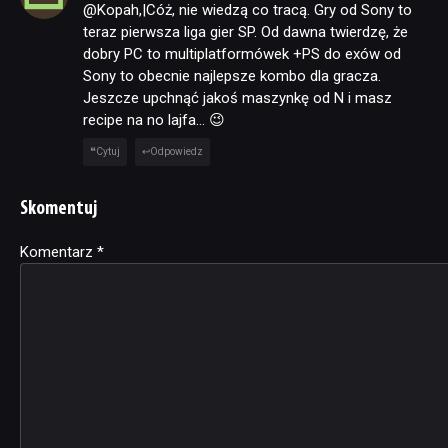
@Kopah,|Cóż, nie wiedzą co tracą. Gry od Sony to
teraz pierwsza liga gier SP. Od dawna twierdzę, że
dobry PC to multiplatformówek +PS do exów od
Sony to obecnie najlepsze kombo dla gracza.
Jeszcze upchnąć jakoś maszynkę od N i masz
recipe na no lajfa… 😉
Cytuj
Odpowiedz
Skomentuj
Komentarz
Alternative:
*