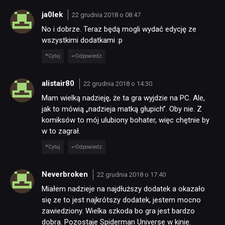
ja0lek
22 grudnia 2018 o 08:47
No i dobrze. Teraz będą mogli wydać edycję ze
wszystkimi dodatkami :p
Cytuj
Odpowiedz
alistair80
22 grudnia 2018 o 14:30
Mam wielką nadzieję, że ta gra wyjdzie na PC. Ale,
jak to mówią „nadzieja matką głupich”. Oby nie. Z
komiksów to mój ulubiony bohater, więc chętnie by
w to zagrał.
Cytuj
Odpowiedz
Neverbroken
22 grudnia 2018 o 17:40
Miałem nadzieje na najdłuższy dodatek a okazało
się ze to jest najkrótszy dodatek, jestem mocno
zawiedziony. Wielka szkoda bo gra jest bardzo
dobra. Pozostaje Spiderman Universe w kinie.