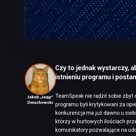
Czy to jednak wystarczy, a
istnieniu programu i posta
TeamSpeak nie radził sobie zbyt d
Jakub „Jaqp”
Dmuchowski
programu byli krytykowani za opi
konkurencja ma już dawno u sieb
którzy w hurtowych ilościach prze
komunikatory pozwalające na udo