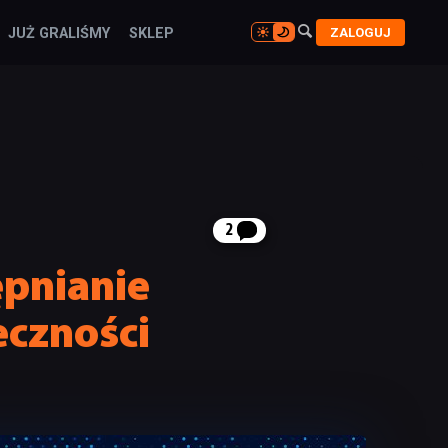

ZALOGUJ
JUŻ GRALIŚMY
SKLEP

2
ępnianie
eczności