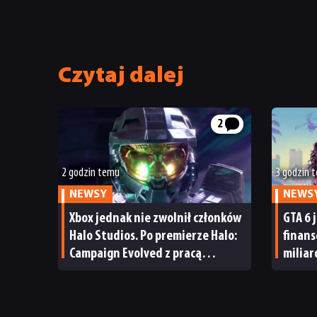
Czytaj dalej
2
2 godzin temu
3 godzin 
NEWSY
NEWS
Xbox jednak nie zwolnił członków
GTA 6 
Halo Studios. Po premierze Halo:
finan
Campaign Evolved z pracą
milia
pożegnały się inne osoby
i reak