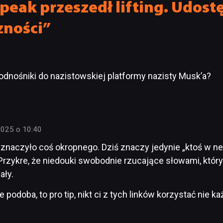
peak przeszedł lifting. Udost
zności”
dnośniki do nazistowskiej platformy nazisty Musk’a?
2025 o 10:40
 znaczyło coś okropnego. Dziś znaczy jedynie „ktoś w neci
h. Przykre, że niedouki swobodnie rzucające słowami, któ
ały.
ie podoba, to pro tip, nikt ci z tych linków korzystać nie ka