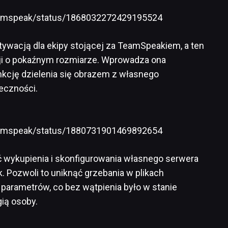
teamspeak/status/1868032272429195524
tywacją dla ekipy stojącej za TeamSpeakiem, a ten
cji o pokaźnym rozmiarze. Wprowadza ona
nkcję dzielenia się obrazem z własnego
eczności.
teamspeak/status/1880731901469892654
ć wykupienia i skonfigurowania własnego serwera
Pozwoli to uniknąć grzebania w plikach
parametrów, co bez wątpienia było w stanie
gią osoby.