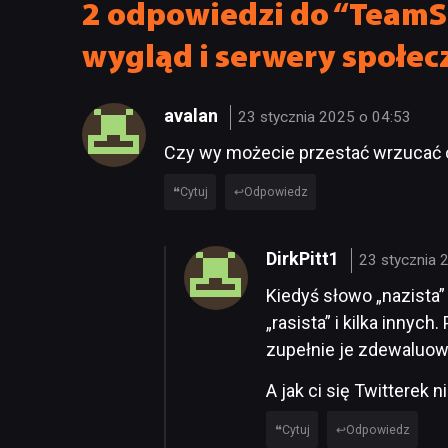
2 odpowiedzi do “TeamS
wygląd i serwery społec
avalan
23 stycznia 2025 o 04:53
Czy wy możecie przestać wrzucać o
Cytuj
Odpowiedz
DirkPitt1
23 stycznia 
Kiedyś słowo „nazista”
„rasista” i kilka innyc
zupełnie je zdewaluow
A jak ci się Twitterek n
Cytuj
Odpowiedz