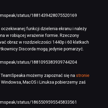
teamspeak/status/1881439428075520169
czekiwanej funkcji dzielenia ekranu i należy
na w robiącej wrażenie formie. Rzeczony
ać obraz w rozdzielczości 1440p i 60 klatkach
ytkownicy Discorda mogą jedynie pomarzyć.
teamspeak/status/1881095383939744204
0.0 TeamSpeaka możemy zapoznać się na
stronie
a Windowsa, MacOS i Linuksa pobierzemy zaś
teamspeak/status/1865509595545833561