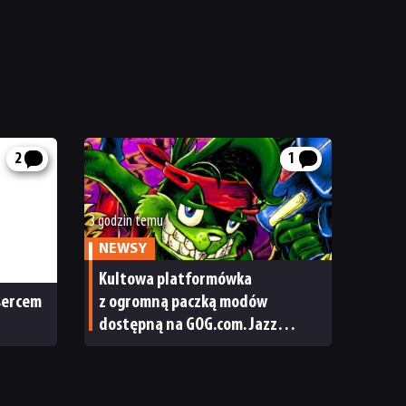
2
1
3 godzin temu
NEWSY
Kultowa platformówka
 sercem
z ogromną paczką modów
dostępną na GOG.com. Jazz
Jackrabbit 2 Plus pobierzecie
jednym kliknięciem