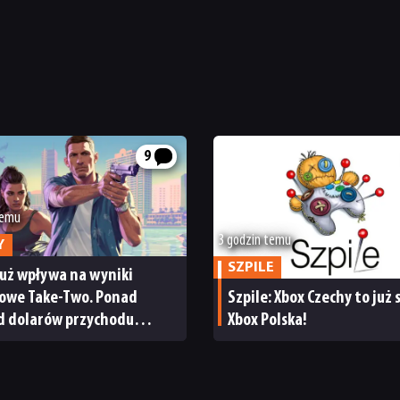
9
temu
3 godzin temu
Y
SZPILE
już wpływa na wyniki
sowe Take-Two. Ponad
Szpile: Xbox Czechy to już
rd dolarów przychodu
Xbox Polska!
cja giełdy