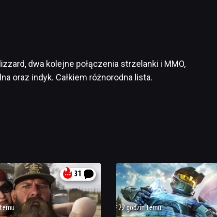
zzard, dwa kolejne połączenia strzelanki i MMO,
na oraz indyk. Całkiem różnorodna lista.
31
 temu
22 godzin temu