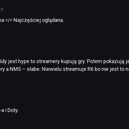
47
 =/= Najczęściej oglądana.
 Gdy jest hype to streamery kupują gry. Potem pokazują 
bry a NMS – słabe. Niewielu streamuje R6 bo nie jest to 
a i Doty.