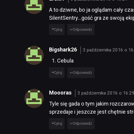
A to dziwne, bo ja oglądam cały cz
SilentSentry…gość gra ze swoją ek
Cytuj
Odpowiedz
Bigshark26
3 października 2016 o 16
Cebula
Cytuj
Odpowiedz
Moooras
3 października 2016 o 16:2
Tyle się gada o tym jakim rozczarowa
sprzedaje i jeszcze jest chętnie 
Cytuj
Odpowiedz