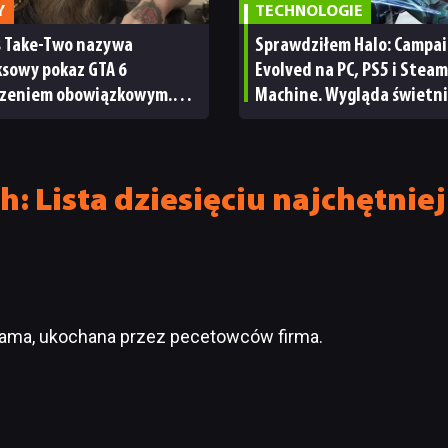
Y
TECHNOLOGIE
s Take-Two nazywa
Sprawdziłem Halo: Campa
ksowy pokaz GTA 6
Evolved na PC, PS5 i Steam
zeniem obowiązkowym.
Machine. Wygląda świetni
nie wie, ilu Netflix
ale ma parę problemów [R
bskrybentów
TECHNICZNA]
h: Lista dziesięciu najchętni
sama, ukochana przez pecetowców firma.