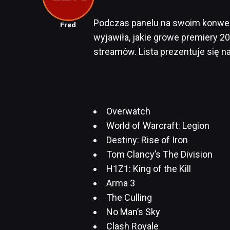
Podczas panelu na swoim konwen
Fred
wyjawiła, jakie growe premiery 2
streamów. Lista prezentuje się n
Overwatch
World of Warcraft: Legion
Destiny: Rise of Iron
Tom Clancy’s The Division
H1Z1: King of the Kill
Arma 3
The Culling
No Man’s Sky
Clash Royale