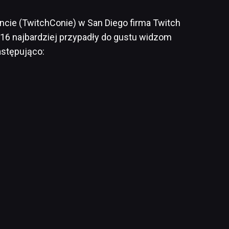
cie (TwitchConie) w San Diego firma Twitch
016 najbardziej przypadły do gustu widzom
astępująco: