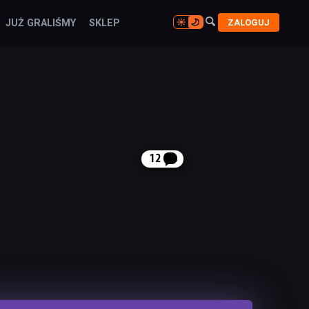

ZALOGUJ
JUŻ GRALIŚMY
SKLEP

12