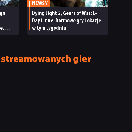
NEWSY
ign
Dying Light 2, Gears of War: E-
Day i inne. Darmowe gry i okazje
e,
w tym tygodniu
ECENZJA
ej streamowanych gier