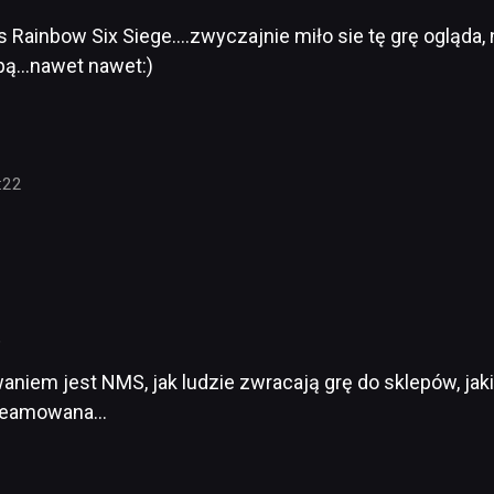
as Rainbow Six Siege….zwyczajnie miło sie tę grę ogląda
ipą…nawet nawet:)
:22
9
niem jest NMS, jak ludzie zwracają grę do sklepów, jaki he
streamowana…