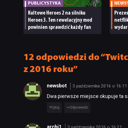
PUBLICYSTYKA
NEWS
Kultowe Heroes 2 na silniku
Preze
Heroes 3. Ten rewelacyjny mod
netfli
powinien sprawdzić każdy fan
wydar
Nawet 
ma su
12 odpowiedzi do “Twitc
z 2016 roku”
newsbot
3 października 2016 o 16:11
Dwa pierwsze miejsce okupuje ta 
Cytuj
Odpowiedz
archi1
3 października 2016 o 16:21