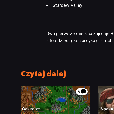
Stardew Valley
Dwa pierwsze miejsca zajmuje Bli
a top dziesiątkę zamyka gra mobil
Czytaj dalej
6
Godzinę temu
18 godzin