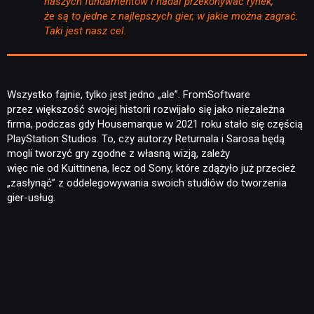
naszych fundamentów i nadal przekonywać rynek,
że są to jedne z najlepszych gier, w jakie można zagrać.
Taki jest nasz cel.
NEWSY
Wszystko fajnie, tylko jest jedno „ale”. FromSoftware
przez większość swojej historii rozwijało się jako niezależna
firma, podczas gdy Housemarque w 2021 roku stało się częścią
RECENZJE
PlayStation Studios. To, czy autorzy Returnala i Sarosa będą
mogli tworzyć gry zgodne z własną wizją, zależy
więc nie od Kuittinena, lecz od Sony, które zdążyło już przecież
PUBLICYSTYKA
„zasłynąć” z oddelegowywania swoich studiów do tworzenia
gier-usług.
KULTURA
RETRO