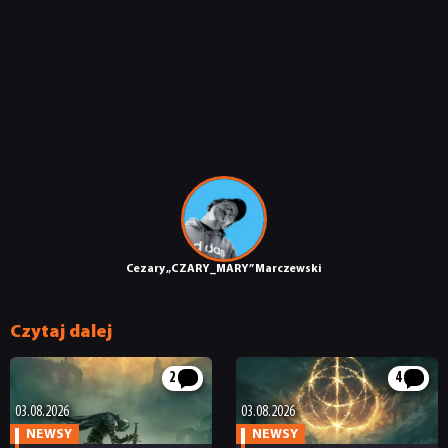
TECHNOLOGIE
DYSKUSJE
JUŻ GRALIŚMY
SKLEP
Cezary „CZARY_MARY” Marczewski
Czytaj dalej
2
4
03.08.2026
03.08.2026
NEWSY
NEWSY