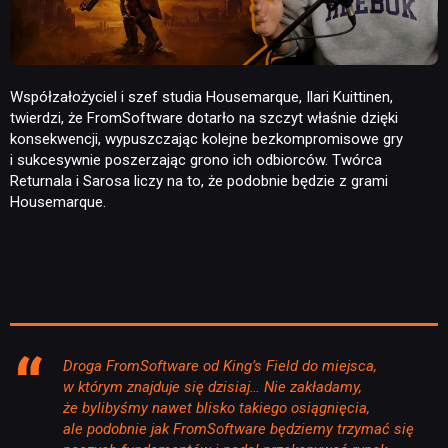
Współzałożyciel i szef studia Housemarque, Ilari Kuittinen,
twierdzi, że FromSoftware dotarło na szczyt właśnie dzięki
konsekwencji, wypuszczając kolejne bezkompromisowe gry
i sukcesywnie poszerzając grono ich odbiorców. Twórca
Returnala i Sarosa liczy na to, że podobnie będzie z grami
Housemarque.
Droga FromSoftware od King’s Field do miejsca,
w którym znajduje się dzisiaj… Nie zakładamy,
że bylibyśmy nawet blisko takiego osiągnięcia,
ale podobnie jak FromSoftware będziemy trzymać się