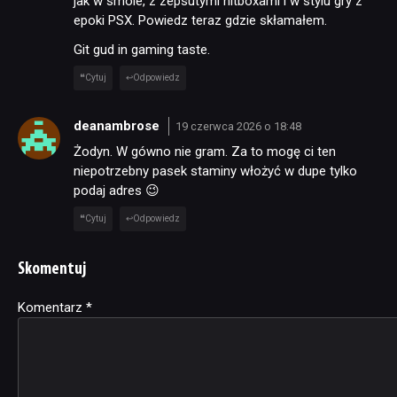
jak w smole, z zepsutymi hitboxami i w stylu gry z
epoki PSX. Powiedz teraz gdzie skłamałem.
Git gud in gaming taste.
Cytuj
Odpowiedz
deanambrose
19 czerwca 2026 o 18:48
Żodyn. W gówno nie gram. Za to mogę ci ten
niepotrzebny pasek staminy włożyć w dupe tylko
podaj adres 😉
Cytuj
Odpowiedz
Skomentuj
Komentarz
Alternative:
*