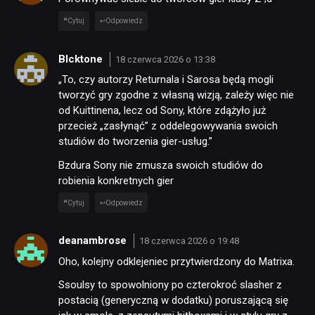
Cytuj
Odpowiedz
Blcktone
18 czerwca 2026 o 13:38
„To, czy autorzy Returnala i Sarosa będą mogli
tworzyć gry zgodne z własną wizją, zależy więc nie
od Kuittinena, lecz od Sony, które zdążyło już
przecież „zasłynąć” z oddelegowywania swoich
studiów do tworzenia gier-usług.”
Bzdura Sony nie zmusza swoich studiów do
robienia konkretnych gier
Cytuj
Odpowiedz
deanambrose
18 czerwca 2026 o 19:48
Oho, kolejny odklejeniec przytwierdzony do Matrixa.
Ssoulsy to spowolniony po czterokroć slasher z
postacią (generyczną w dodatku) poruszającą się