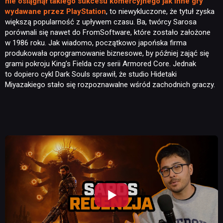
nie osiągnął takiego sukcesu komercyjnego jak inne gry
wydawane przez PlayStation
, to niewykluczone, że tytuł zyska
większą popularność z upływem czasu. Ba, twórcy Sarosa
porównali się nawet do FromSoftware, które zostało założone
w 1986 roku. Jak wiadomo, początkowo japońska firma
produkowała oprogramowanie biznesowe, by później zająć się
grami pokroju King’s Fielda czy serii Armored Core. Jednak
to dopiero cykl Dark Souls sprawił, że studio Hidetaki
Miyazakiego stało się rozpoznawalne wśród zachodnich graczy.