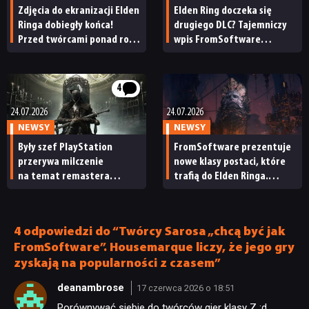
Zdjęcia do ekranizacji Elden
Elden Ring doczeka się
Ringa dobiegły końca!
drugiego DLC? Tajemniczy
Przed twórcami ponad rok
wpis FromSoftware
pracy nad efektami
wzbudził lawinę spekulacji
4
24.07.2026
24.07.2026
NEWSY
NEWSY
Były szef PlayStation
FromSoftware prezentuje
przerywa milczenie
nowe klasy postaci, które
na temat remastera
trafią do Elden Ringa.
Bloodborne’a. Według niego
Specjalna edycja gry coraz
jego brak jest „tajemnicą”
bliżej
4 odpowiedzi do “Twórcy Sarosa „chcą być jak
FromSoftware”. Housemarque liczy, że jego gry
zyskają na popularności z czasem”
deanambrose
17 czerwca 2026 o 18:51
Porównywać siebie do twórców gier klasy Z ;d