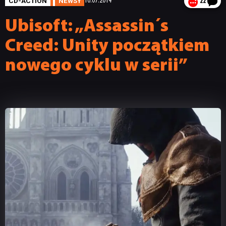
CD-ACTION
NEWSY
10.07.2014
22
Ubisoft: „Assassin´s
Creed: Unity początkiem
nowego cyklu w serii”