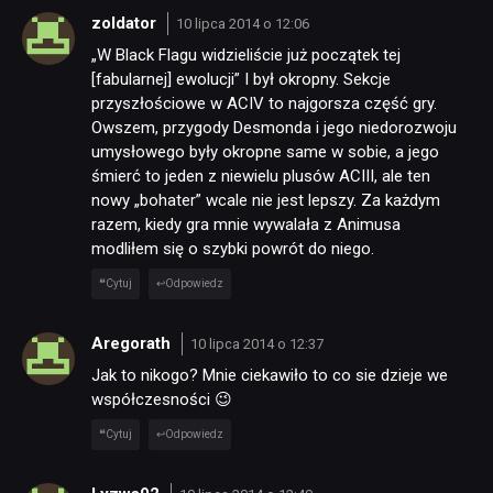
zoldator
10 lipca 2014 o 12:06
„W Black Flagu widzieliście już początek tej
[fabularnej] ewolucji” I był okropny. Sekcje
przyszłościowe w ACIV to najgorsza część gry.
Owszem, przygody Desmonda i jego niedorozwoju
umysłowego były okropne same w sobie, a jego
NEWSY
śmierć to jeden z niewielu plusów ACIII, ale ten
nowy „bohater” wcale nie jest lepszy. Za każdym
razem, kiedy gra mnie wywalała z Animusa
RECENZJE
modliłem się o szybki powrót do niego.
Cytuj
Odpowiedz
PUBLICYSTYKA
Aregorath
10 lipca 2014 o 12:37
Jak to nikogo? Mnie ciekawiło to co sie dzieje we
KULTURA
współczesności 😉
Cytuj
Odpowiedz
RETRO