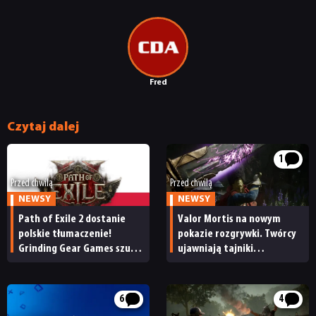
Fred
Czytaj dalej
1
Przed chwilą
Przed chwilą
NEWSY
NEWSY
Path of Exile 2 dostanie
Valor Mortis na nowym
polskie tłumaczenie!
pokazie rozgrywki. Twórcy
Grinding Gear Games szuka
ujawniają tajniki
osoby do zrealizowania
efektownego systemu
lokalizacji
walki
6
4