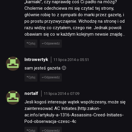
„karniaki”, czy naprawdę coś Ci padło na mózg?
Cholernie odechciewa mi się czytać tej strony,
głównie robię to z sympatii do marki przez gazetę, i
po prostu przyzwyczajenie. Wchodzę na stronę i od
razu widzę co czytałem, czego nie. Jednak powoli
obawiam się co w każdym kolejnym newsie znajdę…
Cytuj
Odpowiedz
Introwertyk
11 lipca 2014 o 05:51
sam jesteś gazeta 🙂
Cytuj
Odpowiedz
nortalf
11 lipca 2014 o 07:09
Jesli kogoś interesuje wątek współczesny, może się
zainteresować AC Initiates.|http:zakon-
ac.info/artykuly-a-1316-Assassins-Creed-Initiates-
Pod-obserwacja-czesc-4c
Cytuj
Odpowiedz