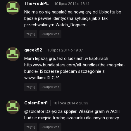
TheFrediPL
10 lipca 2014 o 18:41
Nie ma co się napalać na nową grę od Ubisoftu bo
będzie pewnie identyczna sytuacja jak z tak
przechwalanym Watch_Dogsem.
Cytuj
Odpowiedz
gacek52
10 lipca 2014 o 19:07
Mam lepszą grę, też o ludziach w kapturach
http:www.bundlestars.com/all-bundles/the-magicka-
bundle/ |Szczerze polecam szczególnie z
wszystkimi DLC ^^
Cytuj
Odpowiedz
GolemDorfl
10 lipca 2014 o 20:33
@zoldator|Dzięki za spojler. Właśnie gram w ACIII.
Ludzie miejcie trochę szacunku dla innych graczy…
Cytuj
Odpowiedz