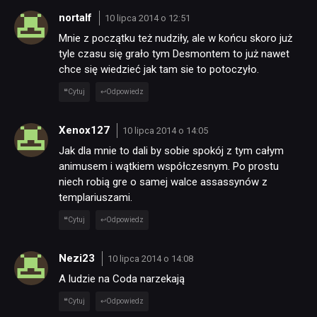
nortalf
10 lipca 2014 o 12:51
Mnie z początku też nudziły, ale w końcu skoro już
tyle czasu się grało tym Desmontem to już nawet
chce się wiedzieć jak tam sie to potoczyło.
Cytuj
Odpowiedz
Xenox127
10 lipca 2014 o 14:05
Jak dla mnie to dali by sobie spokój z tym całym
animusem i wątkiem współczesnym. Po prostu
niech robią gre o samej walce assassynów z
templariuszami.
Cytuj
Odpowiedz
Nezi23
10 lipca 2014 o 14:08
A ludzie na Coda narzekają
Cytuj
Odpowiedz