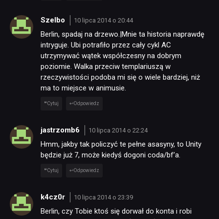
Szelbo
10 lipca 2014 o 20:44
Berlin, spadaj na drzewo.|Mnie ta historia naprawdę
intryguje. Ubi potrafiło przez cały cykl AC
utrzymywać wątek współczesny na dobrym
poziomie. Walka przeciw templariuszą w
rzeczywistości podoba mi się o wiele bardziej, niż
ma to miejsce w animusie.
Cytuj
Odpowiedz
jastrzomb6
10 lipca 2014 o 22:24
Hmm, jakby tak policzyć te pełne asasyny, to Unity
będzie już 7, może kiedyś dogoni coda/bf’a.
Cytuj
Odpowiedz
k4cz0r
10 lipca 2014 o 23:39
Berlin, czy Tobie ktoś się dorwał do konta i robi