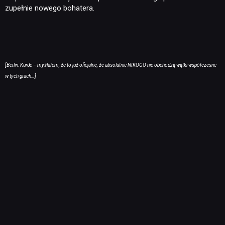
zupełnie nowego bohatera.
[Berlin: Kurde – myślałem, że to już oficjalne, że absolutnie NIKOGO nie obchodzą wątki współczesne
w tych grach…]