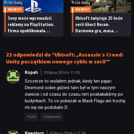
Przed chwilą
Przed chwilą
NEWSY
NEWSY
Sony może wprowadzić
Ubisoft świętuje 25-lecie
reklamy na PlayStation.
serii Ghost Recon.
Firma opublikowała
Darmowa gra, masa
niepokojące oferty pracy
promocji i duża
aktualizacja Wildlands
22 odpowiedzi do “Ubisoft: „Assassin´s Creed:
Unity początkiem nowego cyklu w serii””
Kopah
10 lipca 2014 o 11:55
Szczerze to wolałem jednak, kiedy ten pajac
Desmond sobie gdzieś tam był w tym naszym
świecie i od czasu do czasu nim poskakaliśmy po
budynkach. To co pokazali w Black Flagu ani trochę
mi się nie podobało D:
Cytuj
Odpowiedz
Kawalorn
10 lipca 2014 o 11:59