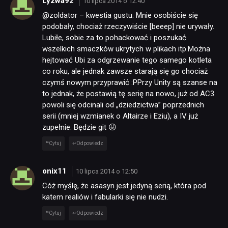
Lyzwa92
10 lipca 2014 o 12:40
TECHNOLOGIE
@zoldator – kwestia gustu. Mnie osobiście się
podobały, chociaż rzeczywiście [beeep] nie urywały.
Lubiłe, sobie za to pohackować i poszukać
DYSKUSJE
wszelkich smaczków ukrytych w plikach itp.Można
hejtować Ubi za odgrzewanie tego samego kotleta
co roku, ale jednak zawsze starają się go chociaż
JUŻ GRALIŚMY
czymś nowym przyprawić :PPrzy Unity są szanse na
to jednak, że postawią tę serię na nowo, już od AC3
powoli się odcinali od „dziedzictwa” poprzednich
SKLEP
serii (mniej wzmianek o Altairze i Eziu), a IV już
zupełnie. Będzie git 😛
Cytuj
Odpowiedz
onix11
10 lipca 2014 o 12:50
Cóż myślę, że asasyn jest jedyną serią, która pod
katem realiów i fabularki się nie nudzi.
Cytuj
Odpowiedz