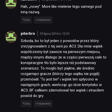
Hah, „nowy”. More like mielenie tego samego pod
inną nazwą.
Cytuj
Odpowiedz
piterbro
10 lipca 2014 o 12:01
Szkoda, bo to był jeden z powodów przez który
zrezygnowałem z tej serii po AC3. Dla mnie wątek
współczesny był zawsze na pierwszym miejscu,
między innymi dlatego że w części pierwszej całe to
konspiracyjne tło było lepsze niż podstawowy
scenariusz. To mogło być piękne, ale średnio
rozgarnięci gracze (którzy tego wątku nie pojęli)
przemówili: 'To jest be!’ i wątek ten spłycono w
następnych grach, wieńcząc go iście kretyńsko w
AC3. BF całkiem zdemolował ten wątek i straciłem
powód do gry.
Cytuj
Odpowiedz