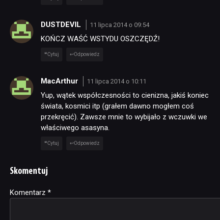
DUSTDEVIL
11 lipca 2014 o 09:54
KOŃCZ WAŚĆ WSTYDU OSZCZĘDŹ!
Cytuj
Odpowiedz
MacArthur
11 lipca 2014 o 10:11
Yup, wątek współczesności to cienizna, jakiś koniec
świata, kosmici itp (grałem dawno mogłem coś
przekręcić). Zawsze mnie to wybijało z wczuwki we
właściwego asasyna.
Cytuj
Odpowiedz
Skomentuj
Komentarz
Alternative:
*