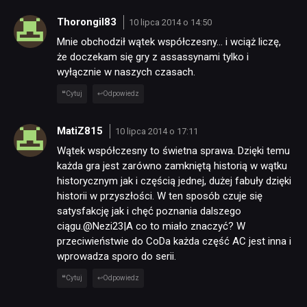
Thorongil83
10 lipca 2014 o 14:50
Mnie obchodził wątek współczesny… i wciąż liczę,
że doczekam się gry z assassynami tylko i
wyłącznie w naszych czasach.
Cytuj
Odpowiedz
MatiZ815
10 lipca 2014 o 17:11
Wątek współczesny to świetna sprawa. Dzięki temu
każda gra jest zarówno zamkniętą historią w wątku
historycznym jak i częścią jednej, dużej fabuły dzięki
historii w przyszłości. W ten sposób czuje się
satysfakcję jak i chęć poznania dalszego
ciągu.@Nezi23|A co to miało znaczyć? W
przeciwieństwie do CoDa każda część AC jest inna i
wprowadza sporo do serii.
Cytuj
Odpowiedz