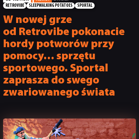
RETROVIBE
SLEEPWALKING POTATOES
SPORTAL
W nowej grze
od Retrovibe pokonacie
hordy potworów przy
pomocy… sprzętu
sportowego. Sportal
zaprasza do swego
zwariowanego świata