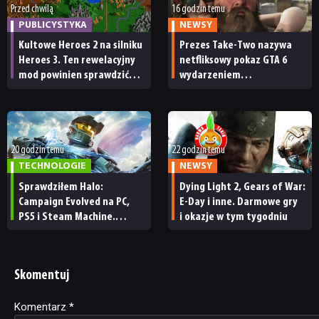
Przed chwilą
16 godzin temu
PUBLICYSTYKA
NEWSY
Kultowe Heroes 2 na silniku
Prezes Take-Two nazywa
Heroes 3. Ten rewelacyjny
netfliksowy pokaz GTA 6
mod powinien sprawdzić
wydarzeniem
każdy fan
obowiązkowym. Nawet
nie wie, ilu Netflix
ma subskrybentów
20 godzin temu
22 godzin temu
TECHNOLOGIE
NEWSY
Sprawdziłem Halo:
Dying Light 2, Gears of War:
Campaign Evolved na PC,
E-Day i inne. Darmowe gry
PS5 i Steam Machine.
i okazje w tym tygodniu
Wygląda świetnie,
ale ma parę problemów
[RECENZJA TECHNICZNA]
Skomentuj
Komentarz
Alternative:
*