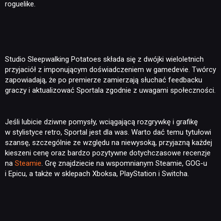
roguelike.
RECENZJE
PUBLICYSTYKA
Studio Sleepwalking Potatoes składa się z dwójki wieloletnich
przyjaciół z imponującym doświadczeniem w gamedevie. Twórcy
zapowiadają, że po premierze zamierzają słuchać feedbacku
KULTURA
graczy i aktualizować Sportala zgodnie z uwagami społeczności.
RETRO
Jeśli lubicie dziwne pomysły, wciągającą rozgrywkę i grafikę
w stylistyce retro, Sportal jest dla was. Warto dać temu tytułowi
szansę, szczególnie ze względu na niewysoką, przyjazną każdej
TECHNOLOGIE
kieszeni cenę oraz bardzo pozytywne dotychczasowe recenzje
na
Steamie
. Grę znajdziecie na wspomnianym Steamie, GOG-u
i Epicu, a także w sklepach Xboksa, PlayStation i Switcha.
DYSKUSJE
JUŻ GRALIŚMY