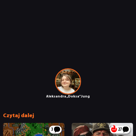
SKLEP
Aleksandra „Doksa” Jung
Czytaj dalej
3
27