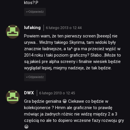
ktos?:P
Odpowiedz
lufaking
6 lutego 2013 o 12:44
Powiem wam, że ten pierwszy screen [beeep] nie
urywa… Weźmy takiego Skyrima, tam widoki były
znacznie ładniejsze, a ta^ gra ma przecież wyjść w
2014 roku i taki poziom graficzny? Słabo…|Może to
są jakieś pre alpha screeny i finalnie wiesiek będzie
wyglądał lepiej, miejmy nadzieje, że tak będzie.
Odpowiedz
DWX
6 lutego 2013 o 12:45
Gra będzie genialna 😀 Ciekawe co będzie w
kolekcjonerce ? Hmm ale graficznie to prawdę
mówiąc ja żadnych różnic nie widzę między 2 a 3
częścią no ale to dopiero wczesne fazy rozwoju gry
😀