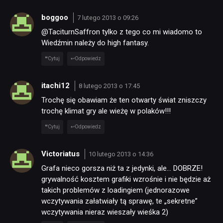
boggoo
7 lutego 2013 o 09:26
@TaciturnSaffron tylko z tego co mi wiadomo to
Wiedźmin należy do high fantasy.
Cytuj
Odpowiedz
itachi12
8 lutego 2013 o 17:45
Trochę się obawiam że ten otwarty świat zniszczy
trochę klimat gry ale wieżę w polaków!!!
Cytuj
Odpowiedz
Victoriatus
10 lutego 2013 o 14:36
Grafa nieco gorsza niż ta z jedynki, ale… DOBRZE!
grywalność kosztem grafiki wzrośnie i nie będzie aż
takich problemów z loadingiem (jednorazowe
wczytywania załatwiały tą sprawę, te „sekretne”
wczytywania nieraz wieszały wieśka 2)