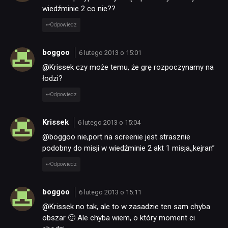
wiedźminie 2 co nie??
Odpowiedz
boggoo
6 lutego 2013 o 15:01
@Krissek czy może temu, że grę rozpoczynamy na
łodzi?
Odpowiedz
Krissek
6 lutego 2013 o 15:04
@boggoo nie,port na screenie jest strasznie
podobny do misji w wiedźminie 2 akt 1 misja,,kejran”
Odpowiedz
boggoo
6 lutego 2013 o 15:11
@Krissek no tak, ale to w zasadzie ten sam chyba
obszar 🙂 Ale chyba wiem, o który moment ci