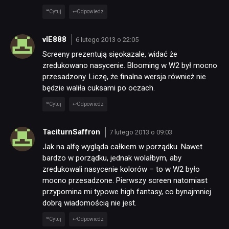
Cytuj
Odpowiedz
vIE888
6 lutego 2013 o 22:05
Screeny prezentują sięokazale, widać że
zredukowano nasycenie. Blooming w W2 był mocno
przesadzony. Liczę, że finalna wersja również nie
będzie waliła cuksami po oczach.
Cytuj
Odpowiedz
TaciturnSaffron
7 lutego 2013 o 09:03
Jak na alfę wygląda całkiem w porządku. Nawet
bardzo w porządku, jednak wolałbym, aby
zredukowali nasycenie kolorów – to w W2 było
mocno przesadzone. Pierwszy screen natomiast
przypomina mi typowe high fantasy, co bynajmniej
dobrą wiadomością nie jest.
Cytuj
Odpowiedz