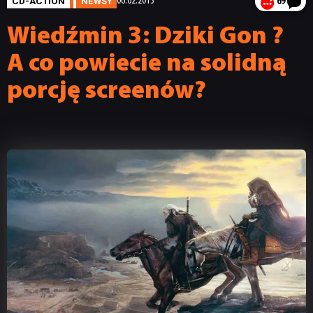
CD-ACTION
NEWSY
06.02.2013
69
Wiedźmin 3: Dziki Gon ?
A co powiecie na solidną
porcję screenów?