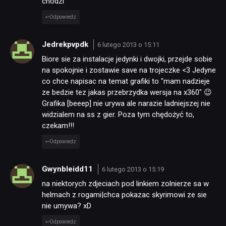
chodzi
Odpowiedz
Jedrekpvpdk
6 lutego 2013 o 15:11
Biore sie za instalacje jedynki i dwojki, przejde sobie
na spokojnie i zostawie save na trojeczke <3 Jedyne
co chce napisac na temat grafiki to "mam nadzieje
ze bedzie tez jakas przebrzydka wersja na x360" 😉
Grafika [beeep] nie urywa ale narazie ladniejszej nie
widzialem na ss z gier. Poza tym chędożyć to,
czekam!!!
Odpowiedz
Gwynbleidd11
6 lutego 2013 o 15:19
na niektorych zdjeciach pod linkiem zolnierze sa w
helmach z rogami|chca pokazac skyrimowi ze sie
nie umywa? xD
Odpowiedz