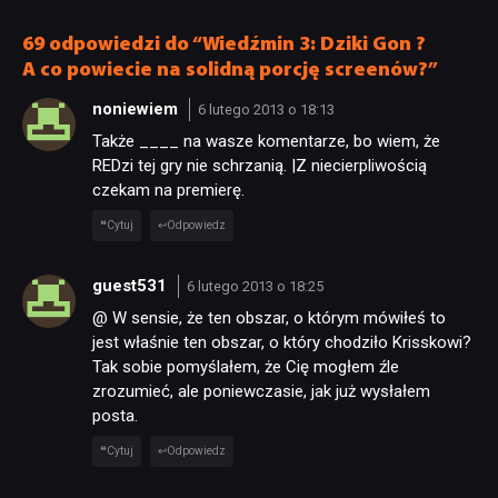
na produkty, hazard
jeszcze lepsi”
i generatywną AI
69 odpowiedzi do “Wiedźmin 3: Dziki Gon ?
A co powiecie na solidną porcję screenów?”
noniewiem
6 lutego 2013 o 18:13
Także ____ na wasze komentarze, bo wiem, że
REDzi tej gry nie schrzanią. |Z niecierpliwością
czekam na premierę.
Cytuj
Odpowiedz
guest531
6 lutego 2013 o 18:25
@ W sensie, że ten obszar, o którym mówiłeś to
jest właśnie ten obszar, o który chodziło Krisskowi?
Tak sobie pomyślałem, że Cię mogłem źle
zrozumieć, ale poniewczasie, jak już wysłałem
posta.
Cytuj
Odpowiedz