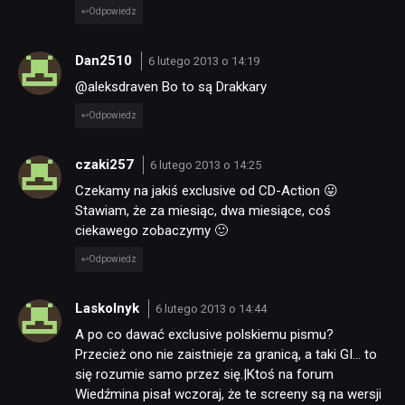
Odpowiedz
Dan2510
6 lutego 2013 o 14:19
@aleksdraven Bo to są Drakkary
Odpowiedz
czaki257
6 lutego 2013 o 14:25
Czekamy na jakiś exclusive od CD-Action 😛
Stawiam, że za miesiąc, dwa miesiące, coś
ciekawego zobaczymy 🙂
Odpowiedz
Laskolnyk
6 lutego 2013 o 14:44
A po co dawać exclusive polskiemu pismu?
Przecież ono nie zaistnieje za granicą, a taki GI… to
się rozumie samo przez się.|Ktoś na forum
Wiedźmina pisał wczoraj, że te screeny są na wersji