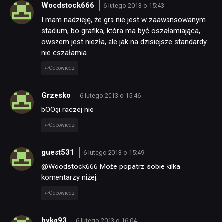
Woodstock666
6 lutego 2013 o 15:43
I mam nadzieję, że gra nie jest w zaawansowanym
stadium, bo grafika, która ma być oszałamiająca,
owszem jest niezła, ale jak na dzisiejsze standardy
nie oszałamia….
Odpowiedz
Grzesko
6 lutego 2013 o 15:46
bOOgi raczej nie
Odpowiedz
guest531
6 lutego 2013 o 15:49
@Woodstock666 Może popatrz sobie kilka
komentarzy niżej.
Odpowiedz
byko93
6 lutego 2013 o 16:04