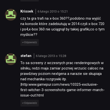
Krissek
6 lutego 2013 o 15:21
czy ta gra trafi na x-box 360??,podobno ma wyjść
na konsole które zadebiutują w 2014 czyli x-box 720
i ps4,x-box 360 nie uciągnął by takiej grafiki,co o tym
myślicie??
Odpowiedz
stefan
6 lutego 2013 o 15:28
To sa screeny z wczesnych prac renderingowych w
silniku, redzi maja zamiar pozniej wrzucic calosc na
prawdziwy poziom nextgena a narazie sie skupiaja
nad mechanika rozgrywki itp.
|http:www.gamepur.com/news/10325-exclusive-
first-witcher-3-screenshots-game-informer-march-
issue-out.html
Odpowiedz