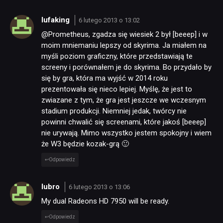
lufaking
6 lutego 2013 o 13:02
@Prometheus, zgadza się wiesiek 2 był [beeep] i w
moim mniemaniu lepszy od skyrima. Ja miałem na
myśli poziom graficzny, które przedstawiają te
screeny i porównałem je do skyrima. Bo przydało by
się by gra, która ma wyjść w 2014 roku
prezentowała się nieco lepiej. Myślę, że jest to
zwiazane z tym, że gra jest jeszcze we wczesnym
stadium produkcji. Niemniej jedak, twórcy nie
powinni chwalić się screenami, które jakoś [beeep]
nie urywają. Mimo wszystko jestem spokojny i wiem
że W3 będzie kozak-grą 🙂
Odpowiedz
lubro
6 lutego 2013 o 13:06
My dual Radeons HD 7950 will be ready.
Odpowiedz