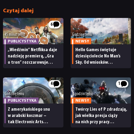
Czytaj dalej
6
45 minut temu
Godzinę temu
PUBLICYSTYKA
NEWSY
„Wiedźmin” Netfliksa daje
Hello Games świętuje
nadzieję premierą, „Gra
dziesięciolecie No Man’s
o tron” rozczarowuje
Sky. Od wniosków
finałem, a Disco Elysium
z tamtej dekady zależy
zachwyca graczy.
teraz los Light No Fire
Przypominamy
4
1
najważniejsze wydarzenia
z 2019 roku [30 LAT CDA]
Godzinę temu
3 godzin temu
PUBLICYSTYKA
NEWSY
Z amerykańskiego snu
Twórcy Lies of P zdradzają,
w arabski koszmar –
jak wielka presja ciąży
tak Electronic Arts
na nich przy pracy
zamieniło autorską wizję
nad sequelem. „Musimy być