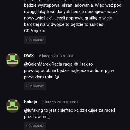
będzie występował ekran ładowania. Więc weź pod
uwagę jaką ilość danych będzie obsługiwał naraz
TECHNOLOGIE
nowy „wieśiek”. Jeżeli poprawią grafikę o wiele
bardziej niż w dwójce to będzie to sukces
CDProjektu.
DYSKUSJE
Odpowiedz
JUŻ GRALIŚMY
DWX
6 lutego 2013 o 13:01
@GalenMarek Racja racja 😀 I tak to
prawdopodobnie będzie najlepsze action-rpg w
SKLEP
przyszłym roku 😀
Odpowiedz
bakaja
6 lutego 2013 o 13:01
@lufaking to jest chieftec xd dziekujee za rade;]
pozdrawiam;]
Odpowiedz