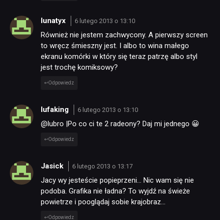
lunatyx
6 lutego 2013 o 13:10
Również nie jestem zachwycony. A pierwszy screen
to wręcz śmieszny jest. I albo to wina małego
ekranu komórki w który się teraz patrzę albo styl
jest trochę komiksowy?
Odpowiedz
lufaking
6 lutego 2013 o 13:10
@lubro |Po co ci te 2 radeony? Daj mi jednego 😀
Odpowiedz
Jasick
6 lutego 2013 o 13:17
Jacy wy jesteście popieprzeni… Nic wam się nie
podoba. Grafika nie ładna? To wyjdź na świeże
powietrze i pooglądaj sobie krajobraz…
Odpowiedz