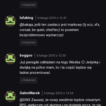
Odpowiedz
lufaking
6 lutego 2013 o 12:47
@bakaja, jeśli ten zasilacz jest markowy (tj ocz, xfx,
corsair, be quiet, chieftec) to powinien
bezproblemowo wystarczyć.
Odpowiedz
NEWSY
boggoo
6 lutego 2013 o 12:53
RECENZJE
Już pieniążki odkładam na tego Wieśka 🙂 Jedynkę i
dwójkę na półce mam, to i ta część będzie się
ładnie prezentować.
PUBLICYSTYKA
Odpowiedz
KULTURA
GalenMarek
6 lutego 2013 o 12:54
@DWX Zauważ, że nowy wiedźmin będzie otwartym
RETRO
RPG, większym od skyrima i na dodatek piszą, że nie