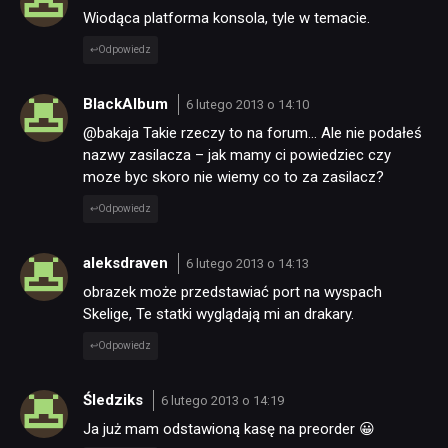
Wiodąca platforma konsola, tyle w temacie.
Odpowiedz
BlackAlbum
6 lutego 2013 o 14:10
@bakaja Takie rzeczy to na forum… Ale nie podałeś
nazwy zasilacza – jak mamy ci powiedziec czy
moze byc skoro nie wiemy co to za zasilacz?
Odpowiedz
aleksdraven
6 lutego 2013 o 14:13
obrazek może przedstawiać port na wyspach
Skelige, Te statki wyglądają mi an drakary.
Odpowiedz
Śledziks
6 lutego 2013 o 14:19
Ja już mam odstawioną kasę na preorder 😀