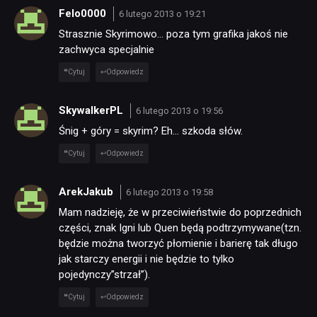
Felo0000
6 lutego 2013 o 19:21
Strasznie Skyrimowo… poza tym grafika jakoś nie
zachwyca specjalnie
Cytuj
Odpowiedz
SkywalkerPL
6 lutego 2013 o 19:56
Śnig + góry = skyrim? Eh… szkoda słów.
Cytuj
Odpowiedz
ArekJakub
6 lutego 2013 o 19:58
Mam nadzieję, że w przeciwieństwie do poprzednich
części, znak Igni lub Quen będą podtrzymywane(tzn.
będzie można tworzyć płomienie i barierę tak długo
jak starczy energii i nie będzie to tylko
pojedynczy”strzał”).
Cytuj
Odpowiedz