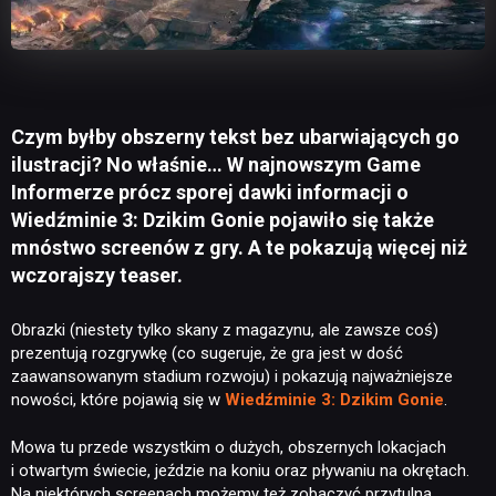
Czym byłby obszerny tekst bez ubarwiających go
ilustracji? No właśnie… W najnowszym Game
Informerze prócz sporej dawki informacji o
Wiedźminie 3: Dzikim Gonie pojawiło się także
mnóstwo screenów z gry. A te pokazują więcej niż
wczorajszy teaser.
Obrazki (niestety tylko skany z magazynu, ale zawsze coś)
prezentują rozgrywkę (co sugeruje, że gra jest w dość
zaawansowanym stadium rozwoju) i pokazują najważniejsze
nowości, które pojawią się w
Wiedźminie 3: Dzikim Gonie
.
Mowa tu przede wszystkim o dużych, obszernych lokacjach
i otwartym świecie, jeździe na koniu oraz pływaniu na okrętach.
Na niektórych screenach możemy też zobaczyć przytulną