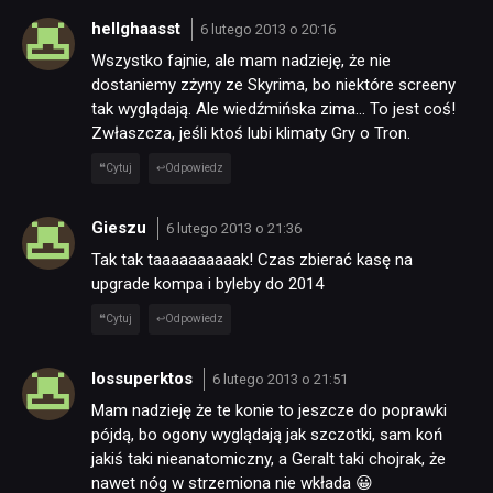
hellghaasst
6 lutego 2013 o 20:16
Wszystko fajnie, ale mam nadzieję, że nie
dostaniemy zżyny ze Skyrima, bo niektóre screeny
tak wyglądają. Ale wiedźmińska zima… To jest coś!
Zwłaszcza, jeśli ktoś lubi klimaty Gry o Tron.
Cytuj
Odpowiedz
Gieszu
6 lutego 2013 o 21:36
Tak tak taaaaaaaaaak! Czas zbierać kasę na
upgrade kompa i byleby do 2014
Cytuj
Odpowiedz
lossuperktos
6 lutego 2013 o 21:51
Mam nadzieję że te konie to jeszcze do poprawki
pójdą, bo ogony wyglądają jak szczotki, sam koń
jakiś taki nieanatomiczny, a Geralt taki chojrak, że
nawet nóg w strzemiona nie wkłada 😀