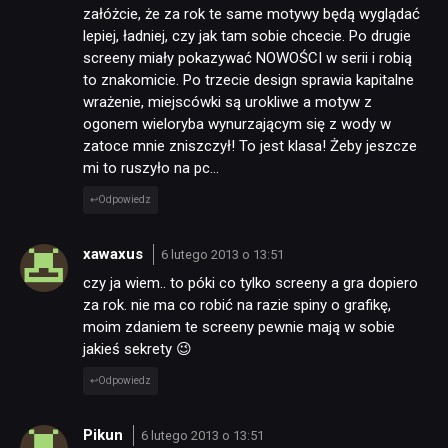
załóżcie, że za rok te same motywy będą wyglądać
lepiej, ładniej, czy jak tam sobie chcecie. Po drugie
screeny miały pokazywać NOWOŚCI w serii i robią
to znakomicie. Po trzecie design sprawia kapitalne
wrażenie, miejscówki są urokliwe a motyw z
ogonem wieloryba wynurzającym się z wody w
zatoce mnie zniszczył! To jest klasa! Żeby jeszcze
mi to ruszyło na pc…
Odpowiedz
xawaxus
6 lutego 2013 o 13:51
czy ja wiem.. to póki co tylko screeny a gra dopiero
za rok. nie ma co robić na razie spiny o grafikę,
moim zdaniem te screeny pewnie mają w sobie
jakieś sekrety 😉
Odpowiedz
Pikun
6 lutego 2013 o 13:51