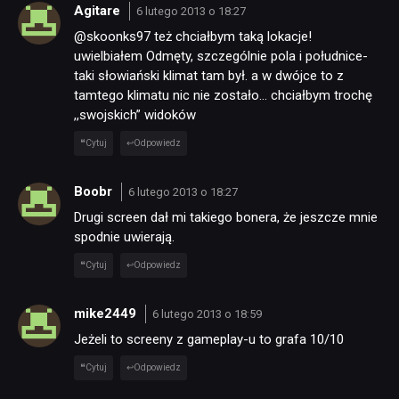
Agitare
6 lutego 2013 o 18:27
@skoonks97 też chciałbym taką lokacje!
uwielbiałem Odmęty, szczególnie pola i południce-
taki słowiański klimat tam był. a w dwójce to z
tamtego klimatu nic nie zostało… chciałbym trochę
,,swojskich” widoków
Cytuj
Odpowiedz
Boobr
6 lutego 2013 o 18:27
Drugi screen dał mi takiego bonera, że jeszcze mnie
spodnie uwierają.
Cytuj
Odpowiedz
mike2449
6 lutego 2013 o 18:59
Jeżeli to screeny z gameplay-u to grafa 10/10
Cytuj
Odpowiedz