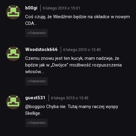
b00gi
6 lutego 2013 o 15:31
Coś czuję, że Wiedźmin będzie na okładce w nowym
CDA…
Odpowiedz
Woodstock666
6 lutego 2013 o 15:40
Czemu znowu jest ten kucyk, mam nadzieje, że
będzie jak w „Dwójce” możliwość rozpuszczenia
włosów….
Odpowiedz
guest531
6 lutego 2013 o 15:43
@boggoo Chyba nie. Tutaj mamy raczej wyspy
Skellige.
Odpowiedz