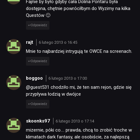
Fajnie by było gdyby cała Dolina Pontaru była
dostępna, chętnie powróciłbym do Wyzimy na kilka
Questów 🙂
Odpowiedz
rajt
6 lutego 2013 o 16:45
Mnie to najbardziej intrygują te OWCE na screenach.
Odpowiedz
boggoo
6 lutego 2013 o 17:00
@guest531 chodziło mi, że ten sam rejon, gdzie się
przypływa łodzią w dwójce
Odpowiedz
skoonks97
6 lutego 2013 o 17:14
mizernie, póki co…. prawda, chcą to zrobić troche w
klimatach dark fantasy, ale osobiście, za najlepszą