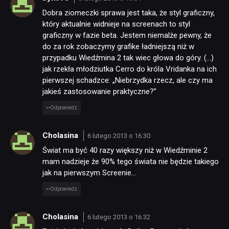
Dobra ziomeczki sprawa jest taka, że styl graficzny,
który aktualnie widnieje na screenach to styl
graficzny w fazie beta. Jestem niemalże pewny, że
do za rok zobaczymy grafike ładniejszą niż w
przypadku Wiedźmina 2 tak wiec głowa do góry. (…)
jak rzekła młodziutka Cerro do króla Vridanka na ich
pierwszej schadzce: „Niebrzydka rzecz, ale czy ma
jakieś zastosowanie praktyczne?”
Odpowiedz
Cholasina
6 lutego 2013 o 16:30
Świat ma być 40 razy większy niż w Wiedźminie 2
mam nadzieje że 90% tego świata nie będzie takiego
jak na pierwszym Screenie…
Odpowiedz
Cholasina
6 lutego 2013 o 16:32