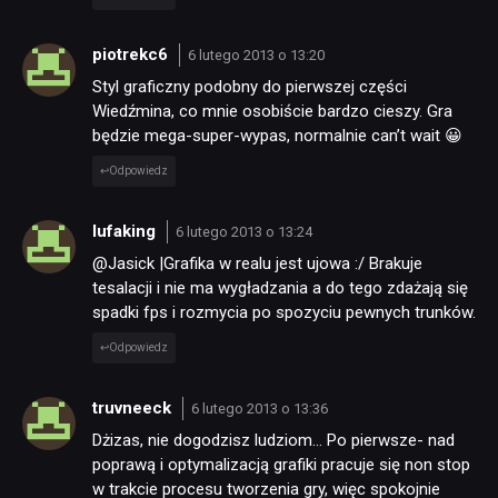
piotrekc6
6 lutego 2013 o 13:20
Styl graficzny podobny do pierwszej części
Wiedźmina, co mnie osobiście bardzo cieszy. Gra
będzie mega-super-wypas, normalnie can’t wait 😀
Odpowiedz
lufaking
6 lutego 2013 o 13:24
@Jasick |Grafika w realu jest ujowa :/ Brakuje
tesalacji i nie ma wygładzania a do tego zdażają się
spadki fps i rozmycia po spozyciu pewnych trunków.
Odpowiedz
truvneeck
6 lutego 2013 o 13:36
Dżizas, nie dogodzisz ludziom… Po pierwsze- nad
poprawą i optymalizacją grafiki pracuje się non stop
w trakcie procesu tworzenia gry, więc spokojnie