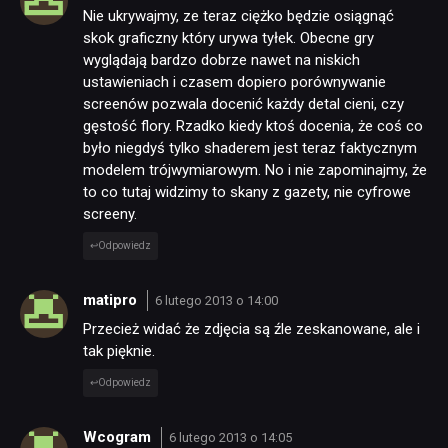
Nie ukrywajmy, ze teraz ciężko będzie osiągnąć
skok graficzny który urywa tyłek. Obecne gry
wyglądają bardzo dobrze nawet na niskich
ustawieniach i czasem dopiero porównywanie
screenów pozwala docenić każdy detal cieni, czy
gęstość flory. Rzadko kiedy ktoś docenia, że coś co
było niegdyś tylko shaderem jest teraz faktycznym
modelem trójwymiarowym. No i nie zapominajmy, że
to co tutaj widzimy to skany z gazety, nie cyfrowe
screeny.
Odpowiedz
matipro
6 lutego 2013 o 14:00
Przecież widać że zdjęcia są źle zeskanowane, ale i
tak pięknie.
Odpowiedz
Wcogram
6 lutego 2013 o 14:05