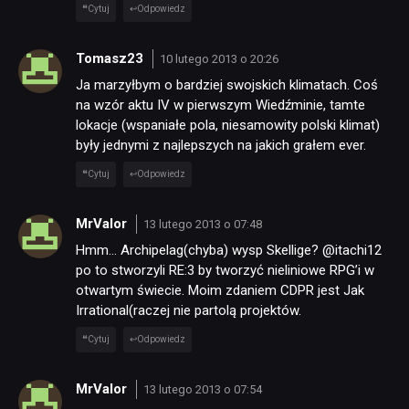
Cytuj
Odpowiedz
Tomasz23
10 lutego 2013 o 20:26
Ja marzyłbym o bardziej swojskich klimatach. Coś
na wzór aktu IV w pierwszym Wiedźminie, tamte
lokacje (wspaniałe pola, niesamowity polski klimat)
były jednymi z najlepszych na jakich grałem ever.
Cytuj
Odpowiedz
MrValor
13 lutego 2013 o 07:48
Hmm… Archipelag(chyba) wysp Skellige? @itachi12
po to stworzyli RE:3 by tworzyć nieliniowe RPG’i w
otwartym świecie. Moim zdaniem CDPR jest Jak
Irrational(raczej nie partolą projektów.
Cytuj
Odpowiedz
MrValor
13 lutego 2013 o 07:54