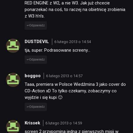
RED ENGINE z W2, a nie W3. Jak już chcecie
ponarzekać na coś, to raczej na obietnicę zrobienia
z W3 h’n’s.
Odpowiedz
DUSTDEVIL
6 lutego 2013 o 14:54
tja, super. Podrasowane screeny…
Odpowiedz
boggoo
6 lutego 2013 o 14:57
Taaa, premiera w Polsce Wiedźmina 3 jako cover do
CD-Action xD To tylko czekamy, zobaczymy co
wyjdzie i się kupi 🙂
Odpowiedz
Krissek
6 lutego 2013 o 14:59
screen 2 przypomina jedną z pierwszych misji w