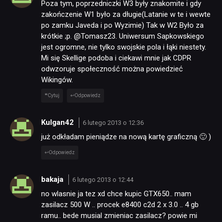
Poza tym, poprzedniczki W3 były znakomite i gdy
zakończenie W1 było za długie(Latanie w te i wewte
po zamku Javeda i po Wyzimie) Tak w W2 Było za
krótkie ;p. @Tomasz23. Uniwersum Sapkowskiego
jest ogromne, nie tylko swojskie pola i łąki niestety.
Mi się Skellige podoba i ciekawi mnie jak CDPR
odwzoruje społeczność można powiedzieć
Wikingów.
Cytuj
Odpowiedz
Kulgan42
6 lutego 2013 o 12:36
już odkładam pieniądze na nową kartę graficzną 🙂 )
Odpowiedz
bakaja
6 lutego 2013 o 12:44
no wlasnie ja tez xd chce kupic GTX650.. mam
zasilacz 500 W .. procek e8400 c2d 2 x 3.0 .. 4 gb
ramu.. bede musial zmieniac zasilacz? powie mi