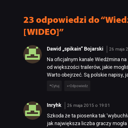
zmiany
23 odpowiedzi do “Wiedź
[WIDEO]”
Dawid „spikain” Bojarski
26 maja 
Na oficjalnym kanale Wiedźmina na
od większości trailerów, jakie mog
Warto obejrzeć. Są polskie napisy, j
Cytuj
Odpowiedz
Inryhk
26 maja 2015 o 19:01
Szkoda że ta piosenka tak 'wybuchł
jak największa liczba graczy mogła