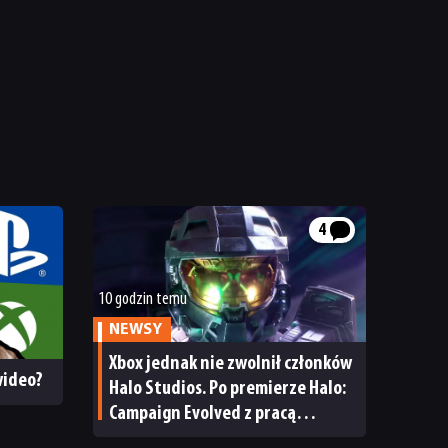
4
10 godzin temu
NEWSY
Xbox jednak nie zwolnił członków
 wideo?
Halo Studios. Po premierze Halo:
Campaign Evolved z pracą
pożegnały się inne osoby