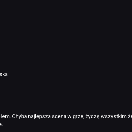
wska
łem. Chyba najlepsza scena w grze, życzę wszystkim że
e.