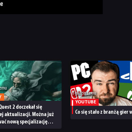
temu
6 godzin temu
Y
YOUTUBE
Quest 2 doczekał się
Co się stało z branżą gier
ej aktualizacji. Można już
ać nową specjalizację
ystem craftingu