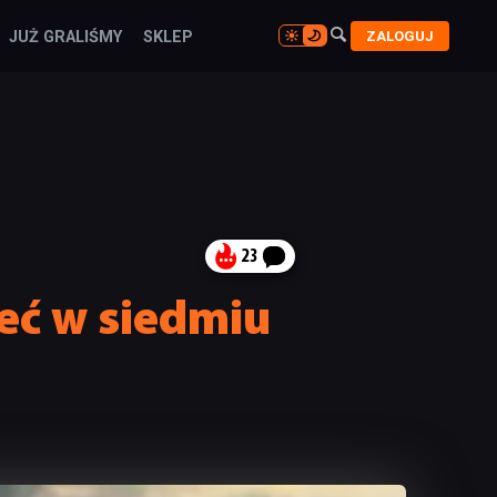

ZALOGUJ
JUŻ GRALIŚMY
SKLEP

23
eć w siedmiu