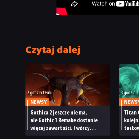
Czytaj dalej
2 godzin temu
3 godzin 
NEWSY
NEWS
Gothica 2 jeszcze nie ma,
Titan 
ale Gothic 1 Remake dostanie
kolejn
więcej zawartości. Twórcy
testow
zapowiadają nadchodzące
oraz s