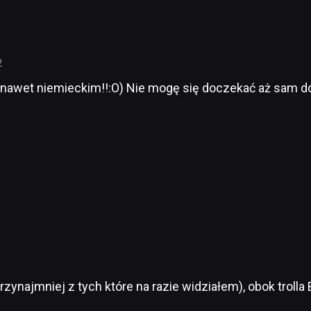
2
 (nawet niemieckim!!:O) Nie mogę się doczekać aż sam do
?
ynajmniej z tych które na razie widziałem), obok trolla 