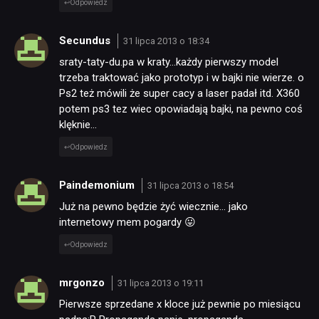
Odpowiedz
Secundus
31 lipca 2013 o 18:34
sraty-taty-du.pa w kraty…każdy pierwszy model
trzeba traktować jako prototyp i w bajki nie wierze. o
Ps2 też mówili że super cacy a laser padał itd. X360
potem ps3 tez wiec opowiadają bajki, na pewno coś
klęknie…
Odpowiedz
Paindemonium
31 lipca 2013 o 18:54
Już na pewno będzie żyć wiecznie… jako
internetowy mem pogardy 😛
Odpowiedz
mrgonzo
31 lipca 2013 o 19:11
Pierwsze sprzedane x kloce już pewnie po miesiącu