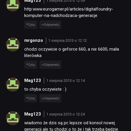
Mag123
1 sierpnia 2013 o 12:09
http:www.eurogamer.pl/articles/digitalfoundry-
komputer-na-nadchodzaca-generacje
Cytuj
Odpowiedz
mrgonzo
1 sierpnia 2013 o 12:12
chodzi oczywicie o geforce 660, a nie 6600, mała
literówka
Cytuj
Odpowiedz
Mag123
1 sierpnia 2013 o 12:14
to chyba oczywiste : )
Cytuj
Odpowiedz
Mag123
1 sierpnia 2013 o 12:24
wiadomo że dzis są pc lepsze od konsol nowej
generacji ale tu chodzi o to że i tak trzeba będzie