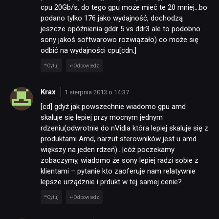
cpu 20Gb/s, do tego gpu może mieć te 20 mniej…bo
podano tylko 176 jako wydajność, dochodzą
jeszcze opóźnienia gddr 5 vs ddr3 ale to podobno
sony jakoś softwarowo rozwiązało) co może się
odbić na wydajności cpu[cdn.]
Cytuj
Odpowiedz
NEWSY
Krax
1 sierpnia 2013 o 14:37
[cd] gdyż jak powszechnie wiadomo gpu amd
skaluje się lepiej przy mocnym jednym
RECENZJE
rdzeniu(odwrotnie do nVidia która lepiej skaluje się z
produktami Amd, narzut sterowników jest u amd
większy na jeden rdzeń)…|cóż poczekamy
PUBLICYSTYKA
zobaczymy, wiadomo że sony lepiej radzi sobie z
klientami – pytanie kto zaoferuje nam relatywnie
lepsze urządznie i prdukt w tej samej cenie?
KULTURA
Cytuj
Odpowiedz
RETRO