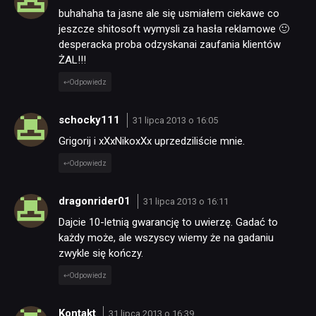
buhahaha ta jasne ale się usmiałem ciekawe co
jeszcze shitosoft wymysli za hasła reklamowe 🙂
desperacka proba odzyskanai zaufania klientów
ŻAL!!!
Odpowiedz
schocky111
31 lipca 2013 o 16:05
Grigorij i xXxNikoxXx uprzedziliście mnie.
Odpowiedz
dragonrider01
31 lipca 2013 o 16:11
Dajcie 10-letnią gwarancję to uwierzę. Gadać to
każdy może, ale wszyscy wiemy że na gadaniu
zwykle się kończy.
Odpowiedz
Kontakt
31 lipca 2013 o 16:39