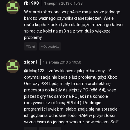
fb1998
1 sierpnia 2013 o 15:38
W starciu xbox one vs ps4 nie ma jeszcze jednego
bardzo ważnego czynnika-zabezpieczeń. Wiele
osób kupiło klocka tylko dlatego,że można go łatwo
spiracić,z kolei na ps3 są z tym dużo większe
problemy.
Cytuj
Odpowiedz
zigor1
1 sierpnia 2013 o 19:50
@ Mag123: I znów klepiesz jak potłuczony… Z
optymalizacją nie będzie już problemu gdyż Xbox
One czy PS4 będą miały tą samą architekturę
procesora co każdy dzisiejszy PC (x86-64), więc
piszesz gry tak samo na PC jak i na konsole
(oczywiście z różnicą API itd.). Po drugie
programiści uwież mi słabo znają się na sprzęcie i
ich gdybania odnośnie ilości RAM w przyszłości
wrzuciłbym do jednego worka z powieściami SciFi