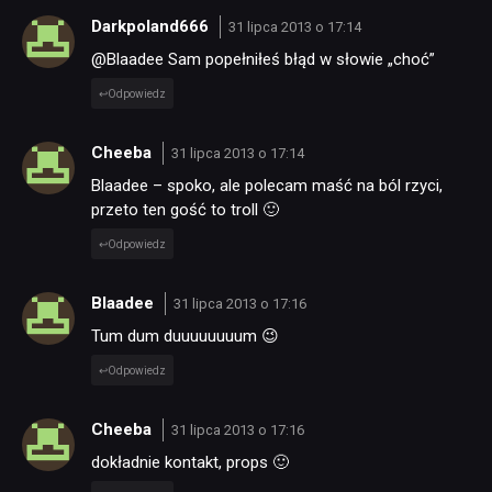
Darkpoland666
31 lipca 2013 o 17:14
@Blaadee Sam popełniłeś błąd w słowie „choć”
Odpowiedz
Cheeba
31 lipca 2013 o 17:14
Blaadee – spoko, ale polecam maść na ból rzyci,
przeto ten gość to troll 🙂
Odpowiedz
Blaadee
31 lipca 2013 o 17:16
Tum dum duuuuuuuum 😉
Odpowiedz
Cheeba
31 lipca 2013 o 17:16
dokładnie kontakt, props 🙂