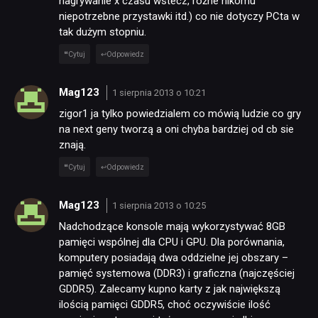
nagrywanie x czasu wstecz, różne nikomu
niepotrzebne przystawki itd.) co nie dotyczy PCta w
tak dużym stopniu.
Cytuj
Odpowiedz
Mag123
1 sierpnia 2013 o 10:21
zigor1 ja tylko powiedzialem co mówią ludzie co gry
na next geny tworzą a oni chyba bardziej od cb sie
znają.
Cytuj
Odpowiedz
Mag123
1 sierpnia 2013 o 10:25
Nadchodzące konsole mają wykorzystywać 8GB
pamięci wspólnej dla CPU i GPU. Dla porównania,
komputery posiadają dwa oddzielne jej obszary –
pamięć systemowa (DDR3) i graficzna (najczęściej
GDDR5). Zalecamy kupno karty z jak największą
ilością pamięci GDDR5, choć oczywiście ilość