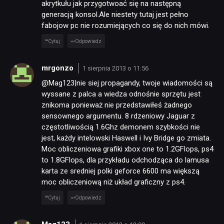
akrytkułu jak przygotwoać się na następną
generacją konsol.Ale niestety tutaj jest pełno
fabojow pc nie rozumiejących co się do nich mówi.
Cytuj
Odpowiedz
mrgonzo
1 sierpnia 2013 o 11:56
@Mag123|nie siej propagandy, twoje wiadomości są
wyssane z palca a wiedza odnośnie sprzętu jest
znikoma ponieważ nie przedstawiłeś żadnego
sensownego argumentu. 8 rdzeniowy Jaguar z
częstotliwością 1.6Ghz demonem szybkości nie
jest, każdy intelowski Haswell i Ivy Bridge go zmiata.
Moc obliczeniowa grafiki xbox one to 1.2GFlops, ps4
to 1.8GFlops, dla przykładu odchodząca do lamusa
karta ze sredniej polki geforce 6600 ma większą
moc obliczeniową niż układ graficzny z ps4.
Cytuj
Odpowiedz