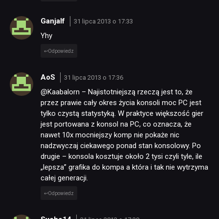
Ganjalf
31 lipca 2013 o 17:33
Yhy
Odpowiedz
AoS
31 lipca 2013 o 17:36
@Kaabalorn – Najistotniejszą rzeczą jest to, że
przez prawie cały okres życia konsoli moc PC jest
tylko czystą statystyką. W praktyce większość gier
jest portowana z konsol na PC, co oznacza, że
nawet 10x mocniejszy komp nie pokaże nic
nadzwyczaj ciekawego ponad stan konsolowy. Po
drugie – konsola kosztuje około 2 tysi czyli tyle, ile
„lepsza” grafika do kompa a która i tak nie wytrzyma
całej generacji.
Odpowiedz