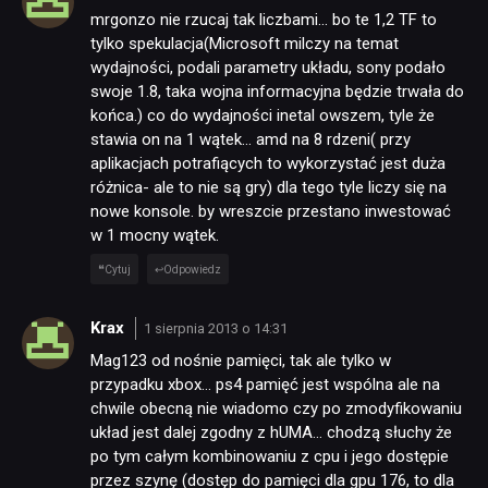
mrgonzo nie rzucaj tak liczbami… bo te 1,2 TF to
tylko spekulacja(Microsoft milczy na temat
wydajności, podali parametry układu, sony podało
swoje 1.8, taka wojna informacyjna będzie trwała do
końca.) co do wydajności inetal owszem, tyle że
stawia on na 1 wątek… amd na 8 rdzeni( przy
aplikacjach potrafiących to wykorzystać jest duża
różnica- ale to nie są gry) dla tego tyle liczy się na
nowe konsole. by wreszcie przestano inwestować
w 1 mocny wątek.
Cytuj
Odpowiedz
Krax
1 sierpnia 2013 o 14:31
Mag123 od nośnie pamięci, tak ale tylko w
przypadku xbox… ps4 pamięć jest wspólna ale na
chwile obecną nie wiadomo czy po zmodyfikowaniu
układ jest dalej zgodny z hUMA… chodzą słuchy że
po tym całym kombinowaniu z cpu i jego dostępie
przez szynę (dostęp do pamięci dla gpu 176, to dla