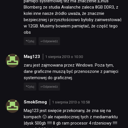
pamięci systemowej też ma znaczenie.|Linus
Blomberg ze studia Avalanche zaleca 8GB DDR3, z
kolei inne nasze źródło uważa, że znacznie
bezpieczniej i przyszłościowo byłoby zainwestować
w 12GB. Musimy bowiem pamiętać, że część tego
obs
Cytuj
Odpowiedz
Mag123
1 sierpnia 2013 o 10:30
zaru jest zajmowana przez Windows. Poza tym,
dane graficzne muszą być przenoszone z pamięci
systemowej do graficznej.
Cytuj
Odpowiedz
SmokSmog
1 sierpnia 2013 o 10:58
Mag123 jest swięcie przekonany, że zna się na
kompach 🙂 ale najwidoczniej tych z mediamarktu
|dysk 500gb !!!! 8 gb ram procesor 4 rdzeniowy !!!!