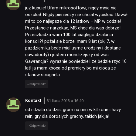
juz kupuje! Ufam mikrosoftowi, nigdy mnie nie
oszukał. NIgdy pieniedzy nie chcial wyciskac. Dawał
mi to co najlepsze dla 12 latkow – MP w codzie!
Przestancie narzekac, MS chce dla was dobrze!
Przeszkadza wam 100 lat ciaglego dzialania
konsoli?! pożal sie borze. mam 8 lat (ok, 7, w
pazdzierniku bede mial usme urodziny i dostane
cawadooty) i jestem mondrzejszy od was.
Gawrancja? wyraznie powiedzieli ze bedzie rzyc 10
lat! ja mam xboxa od premiery bo mi cioca ze
stanuw sciagnela…
Odpowiedz
Kontakt
31 lipca 2013 o 16:40
cd i dziala do dzis, gram na nim w killzone i havy
rein, gry dla doroslych grachy, takich jak ja!
Odpowiedz