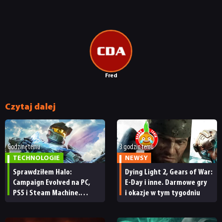
Fred
Czytaj dalej
Godzinę temu
3 godzin temu
TECHNOLOGIE
NEWSY
Sprawdziłem Halo:
Dying Light 2, Gears of War:
Campaign Evolved na PC,
E-Day i inne. Darmowe gry
PS5 i Steam Machine.
i okazje w tym tygodniu
Wygląda świetnie,
ale ma parę problemów