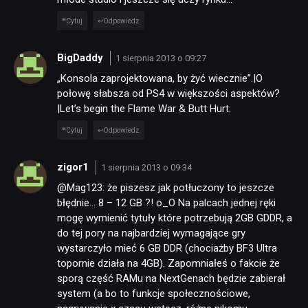
Cytuj
Odpowiedz
BigDaddy
1 sierpnia 2013 o 09:27
„Konsola zaprojektowana, by żyć wiecznie”.|O
połowę słabsza od PS4 w większości aspektów?
|Let’s begin the Flame War & Butt Hurt.
Cytuj
Odpowiedz
zigor1
1 sierpnia 2013 o 09:34
@Mag123: że piszesz jak potłuczony to jeszcze
błędnie… 8 – 12 GB ?! o_O Na palcach jednej ręki
mogę wymienić tytuły które potrzebują 2GB GDDR, a
do tej pory na najbardziej wymagające gry
wystarczyło mieć 6 GB DDR (chociażby BF3 Ultra
topornie działa na 4GB). Zapomniałeś o fakcie że
sporą część RAMu na NextGenach będzie zabierał
system (a bo to funkcje społecznościowe,