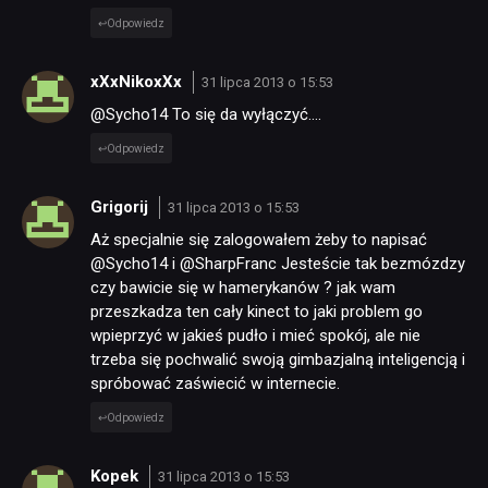
Odpowiedz
xXxNikoxXx
31 lipca 2013 o 15:53
@Sycho14 To się da wyłączyć….
Odpowiedz
Grigorij
31 lipca 2013 o 15:53
Aż specjalnie się zalogowałem żeby to napisać
@Sycho14 i @SharpFranc Jesteście tak bezmózdzy
czy bawicie się w hamerykanów ? jak wam
przeszkadza ten cały kinect to jaki problem go
wpieprzyć w jakieś pudło i mieć spokój, ale nie
trzeba się pochwalić swoją gimbazjalną inteligencją i
spróbować zaświecić w internecie.
Odpowiedz
Kopek
31 lipca 2013 o 15:53