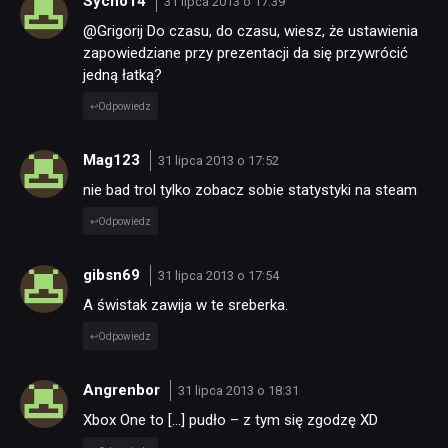
Sycho14
31 lipca 2013 o 17:39
@Grigorij Do czasu, do czasu, wiesz, że ustawienia
zapowiedziane przy prezentacji da się przywrócić
jedną łatką?
Odpowiedz
Mag123
31 lipca 2013 o 17:52
nie bad trol tylko zobacz sobie statystyki na steam
Odpowiedz
gibsn69
31 lipca 2013 o 17:54
A świstak zawija w te sreberka.
Odpowiedz
Angrenbor
31 lipca 2013 o 18:31
Xbox One to […] pudło – z tym się zgodzę XD