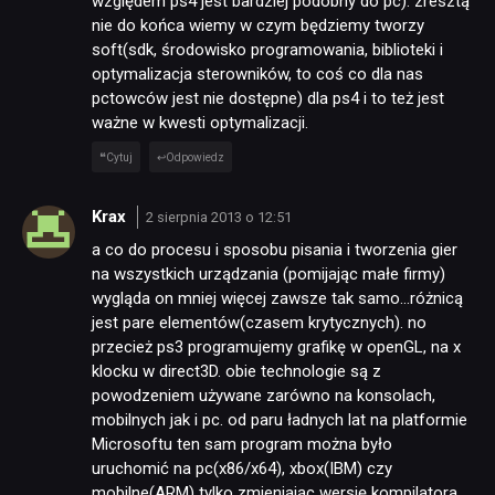
względem ps4 jest bardziej podobny do pc). zresztą
nie do końca wiemy w czym będziemy tworzy
soft(sdk, środowisko programowania, biblioteki i
optymalizacja sterowników, to coś co dla nas
pctowców jest nie dostępne) dla ps4 i to też jest
ważne w kwesti optymalizacji.
Cytuj
Odpowiedz
Krax
2 sierpnia 2013 o 12:51
a co do procesu i sposobu pisania i tworzenia gier
na wszystkich urządzania (pomijając małe firmy)
wygląda on mniej więcej zawsze tak samo…różnicą
jest pare elementów(czasem krytycznych). no
przecież ps3 programujemy grafikę w openGL, na x
klocku w direct3D. obie technologie są z
powodzeniem używane zarówno na konsolach,
mobilnych jak i pc. od paru ładnych lat na platformie
Microsoftu ten sam program można było
uruchomić na pc(x86/x64), xbox(IBM) czy
mobilne(ARM) tylko zmieniając wersję kompilatora.