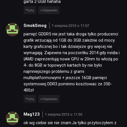
garta 2 GGB hahaha
Cytuj
Odpowiedz
SmokSmog
1 sierpnia 2013 o 11:07
pamięć GDDR5 nie jest taka droga tylko producenci
grafik wrzucają od 1GB do 3GB zależnie od mocy
karty graficznej bo i tak dzisiejsze gry więcej nie
wymagają. Zapewne na poczontku 2014 gdy nvidia i
|AMD zaprezentują nowe GPU w 20nm to włożą po
4- do 8GB w topowych kartach by nie było
najmniejszego problemu z grami
multiplatformowymi + jeszcze 16GB pamięci
systemowej DDR3 pominno kosztowac ze 350-
400zł
Cytuj
Odpowiedz
Mag123
1 sierpnia 2013 o 11:36
ok wg ciebie sie nie znam.Ja tylko przytoczyłem z