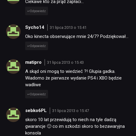
Ciekawe kto za prąd zapłaci…
Odpowiedz
Sycho14
31 lipca 2013 o 15:41
Oko kinecta obserwujące mnie 24/7? Podziękował…
Odpowiedz
matipro
31 lipca 2013 o 15:43
A skąd oni mogą to wiedzieć ?! Głupia gadka.
Wiadomo że pierwsze wydanie PS4 i XBO będzie
wadliwe
Odpowiedz
sebko6PL
31 lipca 2013 o 15:47
skoro 10 lat przewidują to niech na tyle dadzą
gwarancje 🙂 co im szkodzi skoro to bezawaryjna
konsola