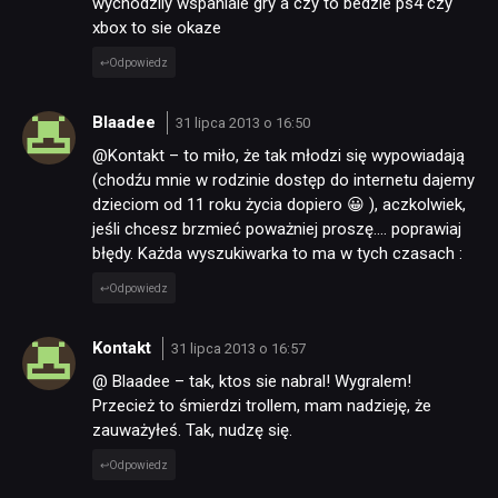
wychodzily wspaniale gry a czy to bedzie ps4 czy
xbox to sie okaze
Odpowiedz
Blaadee
31 lipca 2013 o 16:50
@Kontakt – to miło, że tak młodzi się wypowiadają
(chodźu mnie w rodzinie dostęp do internetu dajemy
dzieciom od 11 roku życia dopiero 😀 ), aczkolwiek,
jeśli chcesz brzmieć poważniej proszę…. poprawiaj
błędy. Każda wyszukiwarka to ma w tych czasach :
Odpowiedz
Kontakt
31 lipca 2013 o 16:57
@ Blaadee – tak, ktos sie nabral! Wygralem!
Przecież to śmierdzi trollem, mam nadzieję, że
zauważyłeś. Tak, nudzę się.
Odpowiedz