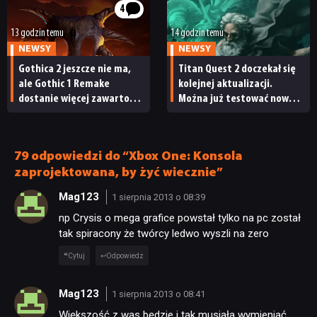
[RECENZJA TECHNICZNA]
4
13 godzin temu
14 godzin temu
NEWSY
NEWSY
Gothica 2 jeszcze nie ma,
Titan Quest 2 doczekał się
ale Gothic 1 Remake
kolejnej aktualizacji.
dostanie więcej zawartości.
Można już testować nową
Twórcy zapowiadają
specjalizację oraz system
nadchodzące zmiany
craftingu
79 odpowiedzi do “Xbox One: Konsola
zaprojektowana, by żyć wiecznie”
Mag123
1 sierpnia 2013 o 08:39
np Crysis o mega grafice powstał tylko na pc został
tak spiracony że twórcy ledwo wyszli na zero
Cytuj
Odpowiedz
Mag123
1 sierpnia 2013 o 08:41
Większość z was będzie i tak musiała wymieniać