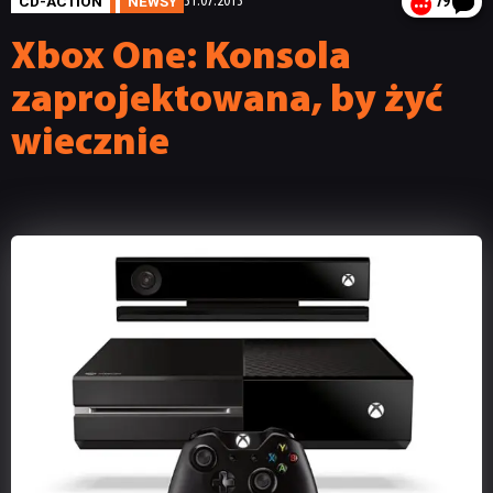
CD-ACTION
NEWSY
31.07.2013
79
Xbox One: Konsola
zaprojektowana, by żyć
wiecznie