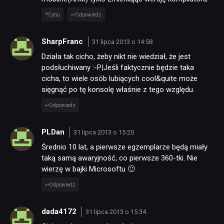
Cytuj
Odpowiedz
SharpFranc
31 lipca 2013 o 14:58
Działa tak cicho, żeby nikt nie wiedział, że jest
podsłuchiwany :-P|Jeśli faktycznie będzie taka
cicha, to wiele osób lubiących cool&quite może
sięgnąć po tę konsolę właśnie z tego względu.
Odpowiedz
PLDan
31 lipca 2013 o 15:20
Średnio 10 lat, a pierwsze egzemplarze będą miały
taką samą awaryjność, co pierwsze 360-tki. Nie
wierzę w bajki Microsoftu 🙂
Odpowiedz
dada4172
31 lipca 2013 o 15:34