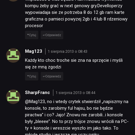
kompu żeby grać w next genowy gry.Develloperzy
wypowiadaja sie ze potrzeba 8 do 12 gb ram karte
graficzna o pamieci powyzej 2gb i 4 lub 8 rdzeniowy
procesor
Cytuj
Odpowiedz
Mag123
1 sierpnia 2013 o 08:43
Każdy kto choc troche sie zna na sprzęcie i myśli
się ze mną zgodzi
Cytuj
Odpowiedz
SharpFranc
1 sierpnia 2013 o 08:44
@Mag123, no i wtedy crytek stwierdził „napiszmy na
konsole, to zarobimy ful hajsu, bo nie będzie
piractwa” i co? Jajo! Znowu nie zarobili…i konsole
były „bleeee”. No to przy trójce znowu wrócili na PC-
ty + konsole i wreszcie wyszło im jako tako. To
młode studio i jeszcze się uczy rynku…