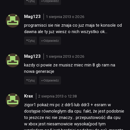
Cytuj
Odpowiedz
Mag123
1 sierpnia 2013 o 20:26
programisci sie nie znaja co juz maja te konsole od
dawna ale ty juz wiesz o nich wszystko ok…
Cytuj
Odpowiedz
Mag123
1 sierpnia 2013 o 20:26
kazdy ci powie ze musisz miec min 8 gb ram na
nowa generacje
Cytuj
Odpowiedz
Krax
2 sierpnia 2013 o 12:38
zigor1 pokaż mi pc z ddr5 lub ddr3 + esram w
dostępie równoległym dla cpu. fakt, że jest podobnie
to jeszcze nic nie znaczy… przepustowość dla cpu
w xbox jest niesamowicie wysoka(pod tym