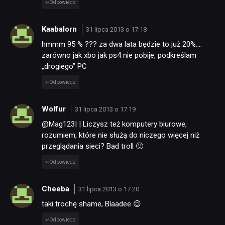
Odpowiedz
Kaabalorn
31 lipca 2013 o 17:18
hmmm 95 % ??? za dwa lata będzie to już 20%….
zarówno jak xbo jak ps4 nie pobije, podkreślam
„drogiego” PC
Odpowiedz
Wolfur
31 lipca 2013 o 17:19
@Mag123| | Liczysz też komputery biurowe,
rozumiem, które nie służą do niczego więcej niż
przeglądania sieci? Bad troll 🙂
Odpowiedz
Cheeba
31 lipca 2013 o 17:20
taki trochę shame, Blaadee 😉
Odpowiedz