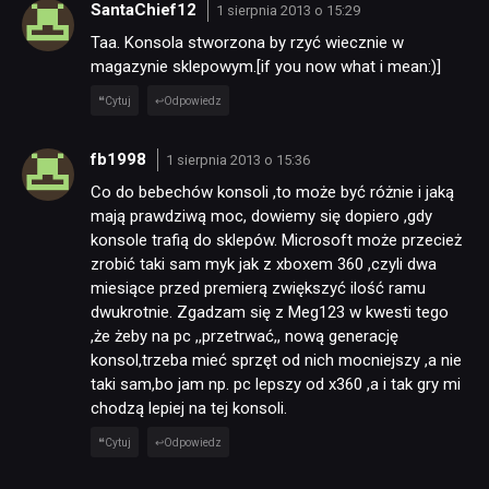
SantaChief12
1 sierpnia 2013 o 15:29
Taa. Konsola stworzona by rzyć wiecznie w
TECHNOLOGIE
magazynie sklepowym.[if you now what i mean:)]
Cytuj
Odpowiedz
DYSKUSJE
fb1998
1 sierpnia 2013 o 15:36
Co do bebechów konsoli ,to może być różnie i jaką
JUŻ GRALIŚMY
mają prawdziwą moc, dowiemy się dopiero ,gdy
konsole trafią do sklepów. Microsoft może przecież
zrobić taki sam myk jak z xboxem 360 ,czyli dwa
SKLEP
miesiące przed premierą zwiększyć ilość ramu
dwukrotnie. Zgadzam się z Meg123 w kwesti tego
,że żeby na pc ,,przetrwać,, nową generację
konsol,trzeba mieć sprzęt od nich mocniejszy ,a nie
taki sam,bo jam np. pc lepszy od x360 ,a i tak gry mi
chodzą lepiej na tej konsoli.
Cytuj
Odpowiedz