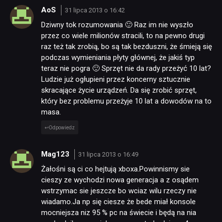
AoS
31 lipca 2013 o 16:42
Dziwny tok rozumowania 🙂 Raz im nie wyszło
przez co wiele milionów stracili, to na pewno drugi
raz też tak zrobią, bo są tak bezduszni, że śmieją się
podczas wymieniania płyty głównej, że jakiś typ
teraz nie pogra 🙂 Sprzęt nie da rady przeżyć 10 lat?
Ludzie już ogłupieni przez koncerny sztucznie
skracające życie urządzeń. Da się zrobić sprzęt,
który bez problemu przeżyje 10 lat a dowodów na to
masa.
Odpowiedz
Mag123
31 lipca 2013 o 16:49
Żałośni są ci co hejtują xboxa.Powinnismy sie
cieszy ze wychodzi nowa generacja a z osądem
wstrzymac sie jeszcze bo wciaz wilu rzeczy nie
wiadamo.Ja np się ciesze że bede miał konsole
mocniejsza niz 95 % pc na świecie i będą na nia