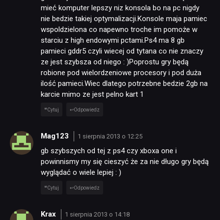
mieć komputer lepszy niz konsola bo na pc nigdy
nie bedzie takiej optymalizacji.Konsole maja pamiec
wspoldzielona co napewno troche im pomoże w
starciu z high endowymi pctami.Ps4 ma 8 gb
pamieci gddr5 czyli wiecej od tytana co nie znaczy
ze jest szybsza od niego : )Poprostu gry będą
robione pod wielordzeniowe procesory i pod duża
ilość pamieci.Wiec dlatego potrzebne bedzie 2gb na
karcie mimo ze jest pelno kart 1
Cytuj
Odpowiedz
Mag123
1 sierpnia 2013 o 12:25
gb szybszych od tej z ps4 czy xboxa one i
powinnismy my się cieszyć że za nie długo gry będą
wyglądać o wiele lepiej : )
Cytuj
Odpowiedz
Krax
1 sierpnia 2013 o 14:18