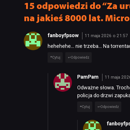
15 odpowiedzi do “Za ur
na jakieś 8000 lat. Micro
fanboyfpsow
11 maja 2026 o 21:57
hehehehe… nie trzeba… Na torrentac
Cytuj
Odpowiedz
PamPam
11 maja 202
Odważne słowa. Trochę
policja do drzwi zapuk
Cytuj
Odpowiedz
fanboyf