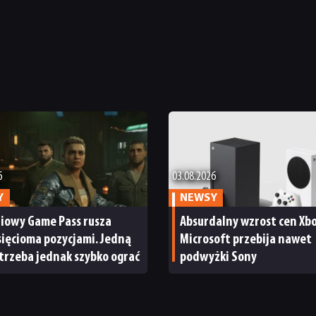
6
03.08.2026
Y
NEWSY
niowy Game Pass rusza
Absurdalny wzrost cen Xbo
sięcioma pozycjami. Jedną
Microsoft przebija nawet
 trzeba jednak szybko ograć
podwyżki Sony