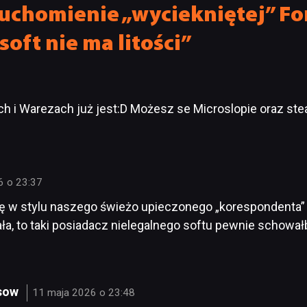
uchomienie „wyciekniętej” For
soft nie ma litości”
h i Warezach już jest:D Możesz se Microslopie oraz ste
6 o 23:37
 w stylu naszego świeżo upieczonego „korespondenta” w 
ała, to taki posiadacz nielegalnego softu pewnie schował
psow
11 maja 2026 o 23:48