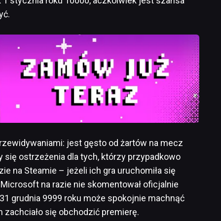
 1 stycznia roku 10000, aczkolwiek jest szansa
yć.
rzewidywaniami: jest gęsto od żartów na mecz
 się ostrzeżenia dla tych, którzy przypadkowo
dzie na Steamie – jeżeli ich gra uruchomiła się
Microsoft na razie nie skomentował oficjalnie
o 31 grudnia 9999 roku może spokojnie machnąć
m zachciało się obchodzić premierę.