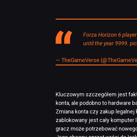
Forza Horizon 6 player
until the year 9999.
pi
— TheGameVerse (@TheGameVe
Kluczowym szczegółem jest fakt, 
konta, ale podobno to hardware b
Zmiana konta czy zakup legalnej 
zablokowany jest cały komputer l
gracz może potrzebować nowego 