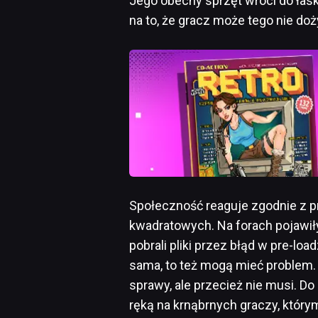
Jego obecny sprzęt wróci do łask
na to, że gracz może tego nie doż
Społeczność reaguje zgodnie z p
kwadratowych. Na forach pojawiły
pobrali pliki przez błąd w pre-loa
sama, to też mogą mieć problem. 
sprawy, ale przecież nie musi. D
ręką na krnąbrnych graczy, który