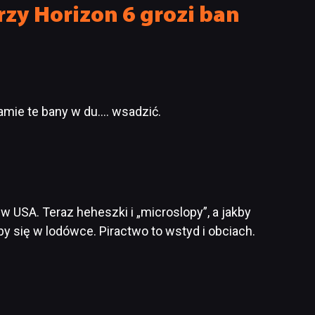
zy Horizon 6 grozi ban
amie te bany w du…. wsadzić.
USA. Teraz heheszki i „microslopy”, a jakby
by się w lodówce. Piractwo to wstyd i obciach.