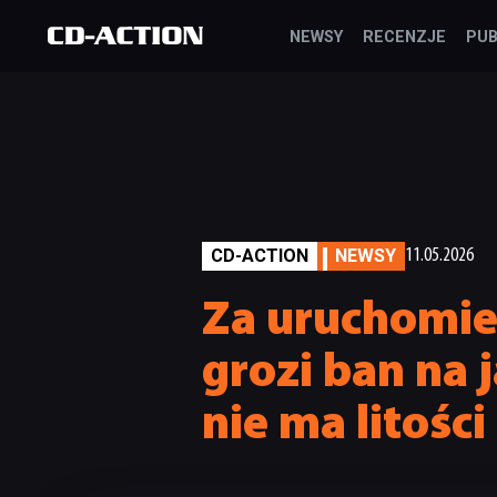
NEWSY
RECENZJE
PUB
CD-ACTION
NEWSY
11.05.2026
Za uruchomien
grozi ban na 
nie ma litości