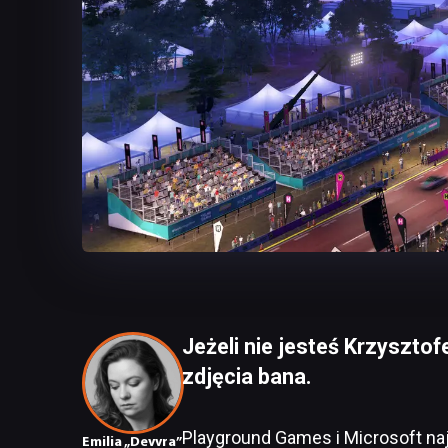
Jeżeli nie jesteś Krzyszto
zdjęcia bana.
Playground Games i Microsoft n
Emilia „Devvra”