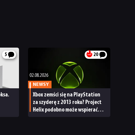
5
20
02.08.2026
NEWSY
ksa.
Xbox zemści się na PlayStation
za szyderę z 2013 roku? Project
Helix podobno może wspierać
płytowe wersje gier