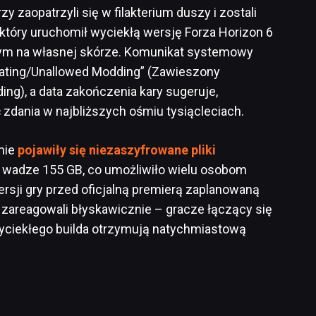
rzy zaopatrzyli się w filakterium duszy i zostali
, który uruchomił wyciekłą wersję Forza Horizon 6
 tym na własnej skórze. Komunikat systemowy
ating/Unallowed Modding” (Zawieszony
g), a data zakończenia kary sugeruje,
 zdania w najbliższych ośmiu tysiącleciach.
mie
pojawiły się niezaszyfrowane pliki
 o wadze 155 GB, co umożliwiło wielu osobom
ersji gry przed oficjalną premierą zaplanowaną
 zareagowali błyskawicznie – gracze łączący się
wyciekłego builda otrzymują natychmiastową