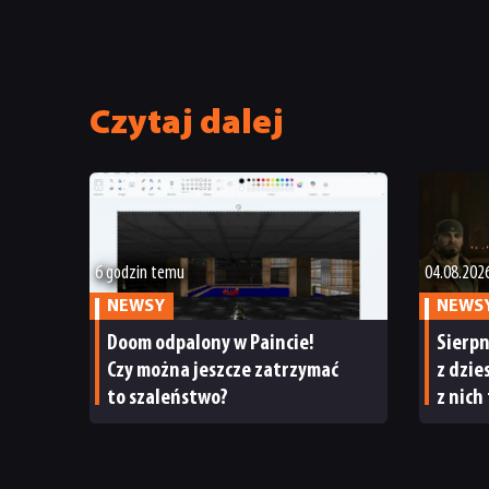
Czytaj dalej
6 godzin temu
04.08.202
NEWSY
NEWS
Doom odpalony w Paincie!
Sierp
Czy można jeszcze zatrzymać
z dzie
to szaleństwo?
z nich