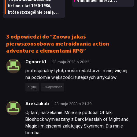
Villeneuve miesza
fiction z lat 1950-1986,
chronologię
które szczególnie cenię
[RetroFantastyka]
3 odpowiedzi do “Znowu jakaś
pierwszoosobowa metroidvania action
adventure z elementami RPG”
Ogoorek1
23 maja 2023 o 20:22
profesjonalny tytuł, mości redaktorze. mniej więcej
na poziomie większości tutejszych artykułów
Cytuj
Odpowiedz
ArekJakub
23 maja 2023 o 21:39
Oj tam, narzekanie. Mnie się podoba. Ot taki
Bioshock wymieszany z Dark Messiah of Might and
Magic i miejscami zalatujący Skyrimem. Dla mnie
bomba.