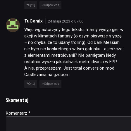
Cytuj
Odpowiedz
TuComix
24 maja 2023 o 07:06
Więc wg autorzyny tego tekstu, mamy wysyp gier w
akcji w klimatach fantasy (o czym pierwsze słyszę
– no chyba, że to udany trolling). Od Dark Messiah
nie było nic konkretnego w tym gatunku… a jeszcze
z elementami metroidvanii? Nie pamiętam kiedy
ostatnio wyszła jakakolwiek metroidvania w FPP.
A nie, przepraszam. Jest total conversion mod
Castlevania na gzdoom
Cytuj
Odpowiedz
Skomentuj
Komentarz
Alternative:
*