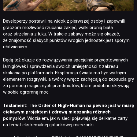
Developerzy postawili na widok z pierwszej osoby i zapewnili
graczom możliwość rzucania zaklęć, walki bronią białą
oraz strzelania z łuku. W trakcie zabawy może się okazać,
że znajomość słabych punktów wrogich jednostek jest sporym
ułatwieniem.
Będą też okazje do rozwiązywania specjalnie przygotowanych
łamigłówek i sprawdzenia swoich umiejętności z zakresu
skakania po platformach. Eksploracja świata ma być ważnym
elementem rozgrywki, a twórcy wręcz zachęcają do zepsucia gry
za pomocą magicznych przedmiotów, które podobno skrywają
w sobie ogromną moc.
Testament: The Order of High-Human na pewno jest w miarę
ciekawym projektem i zdrową mieszanką różnych
pomysłów
. Widziałem, jak w sieci pojawiają się delikatne żarty
NEWSY
na temat ekstremalnej gatunkowej mieszanki.