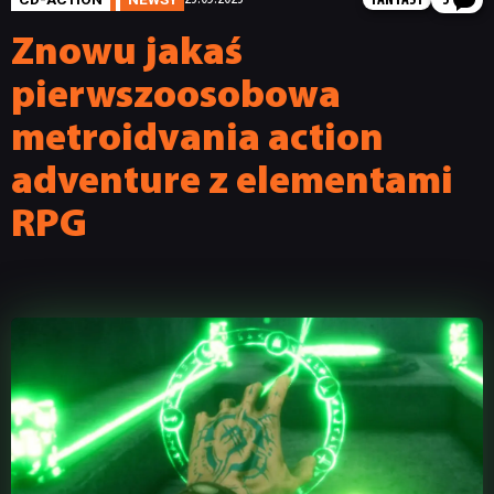
FANTASY
3
Znowu jakaś
pierwszoosobowa
metroidvania action
adventure z elementami
RPG