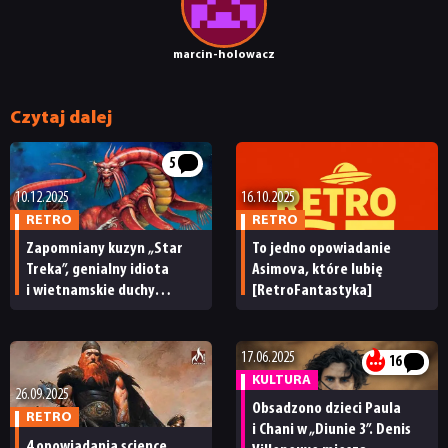
SKLEP
marcin-holowacz
Czytaj dalej
5
10.12.2025
16.10.2025
RETRO
RETRO
Zapomniany kuzyn „Star
To jedno opowiadanie
Treka”, genialny idiota
Asimova, które lubię
i wietnamskie duchy
[RetroFantastyka]
[RetroFantastyka]
17.06.2025
16
KULTURA
26.09.2025
Obsadzono dzieci Paula
RETRO
i Chani w „Diunie 3”. Denis
4 opowiadania science