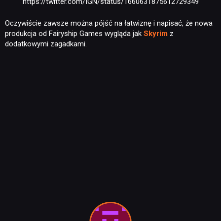
https://twitter.com/IGN/status/1660631875612729349
RECENZJE
Oczywiście zawsze można pójść na łatwiznę i napisać, że nowa
produkcja od Fairyship Games wygląda jak
Skyrim
z
PUBLICYSTYKA
dodatkowymi zagadkami.
KULTURA
RETRO
TECHNOLOGIE
DYSKUSJE
JUŻ GRALIŚMY