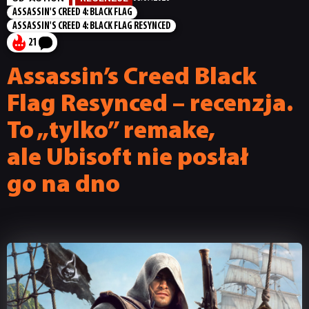
ASSASSIN'S CREED 4: BLACK FLAG
ASSASSIN'S CREED 4: BLACK FLAG RESYNCED
21
Assassin’s Creed Black
Flag Resynced – recenzja.
To „tylko” remake,
ale Ubisoft nie posłał
go na dno