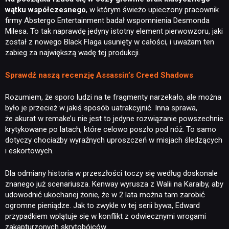
wątku współczesnego
, w którym świeżo upieczony pracownik
firmy Abstergo Entertainment badał wspomnienia Desmonda
Milesa. To tak naprawdę jedyny istotny element pierwowzoru, jaki
został z nowego Black Flaga usunięty w całości, i uważam ten
zabieg za największą wadę tej produkcji.
Sprawdź naszą recenzję Assassin’s Creed Shadows
Rozumiem, że sporo ludzi na te fragmenty narzekało, ale można
było je przecież w jakiś sposób uatrakcyjnić. Inna sprawa,
że akurat w remake’u nie jest to jedyne rozwiązanie powszechnie
krytykowane po latach, które celowo poszło pod nóż. To samo
dotyczy chociażby wyraźnych uproszczeń w misjach śledzących
i eskortowych.
Dla odmiany historia w przeszłości toczy się według doskonale
znanego już scenariusza. Kenway wyrusza z Walii na Karaiby, aby
udowodnić ukochanej żonie, że w 2 lata można tam zarobić
ogromne pieniądze. Jak to zwykle w tej serii bywa, Edward
przypadkiem wplątuje się w konflikt z odwiecznymi wrogami
zakapturzonych skrytobójców.