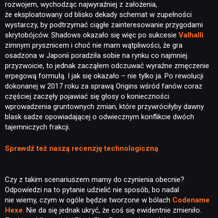
rozwojem, wychodząc najwyraźniej z założenia,
że eksploatowany od blisko dekady schemat w zupełności
wystarczy, by podtrzymać ciągłe zainteresowanie przygodami
skrytobójców. Shadows okazało się więc po sukcesie
Valhalli
zimnym prysznicem i choć nie mam wątpliwości, że gra
osadzona w Japonii poradziła sobie na rynku co najmniej
przyzwoicie, to jednak zacząłem odczuwać wyraźne zmęczenie
erpegową formułą. I jak się okazało – nie tylko ja. Po rewolucji
dokonanej w 2017 roku za sprawą Origins wśród fanów coraz
częściej zaczęły pojawiać się głosy o konieczności
wprowadzenia gruntownych zmian, które przywróciłyby dawny
blask sadze opowiadającej o odwiecznym konflikcie dwóch
tajemniczych frakcji.
Sprawdź też naszą recenzję technologiczną
Czy z takim scenariuszem mamy do czynienia obecnie?
Odpowiedzi na to pytanie udzielić nie sposób, bo nadal
nie wiemy, czym w ogóle będzie tworzone w bólach
Codename
Hexe
. Nie da się jednak ukryć, że coś się ewidentnie zmieniło.