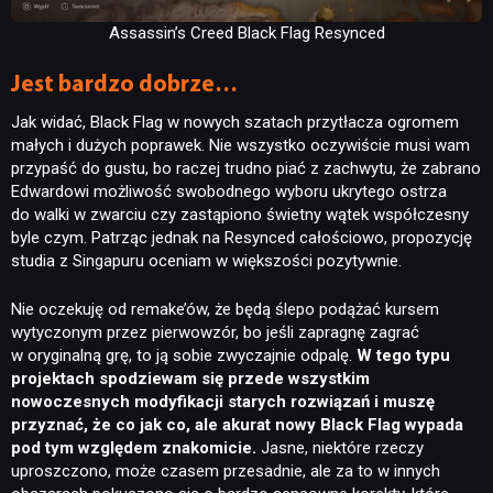
Assassin’s Creed Black Flag Resynced
Jest bardzo dobrze…
Jak widać, Black Flag w nowych szatach przytłacza ogromem
małych i dużych poprawek. Nie wszystko oczywiście musi wam
przypaść do gustu, bo raczej trudno piać z zachwytu, że zabrano
Edwardowi możliwość swobodnego wyboru ukrytego ostrza
do walki w zwarciu czy zastąpiono świetny wątek współczesny
byle czym. Patrząc jednak na Resynced całościowo, propozycję
studia z Singapuru oceniam w większości pozytywnie.
Nie oczekuję od remake’ów, że będą ślepo podążać kursem
wytyczonym przez pierwowzór, bo jeśli zapragnę zagrać
w oryginalną grę, to ją sobie zwyczajnie odpalę.
W tego typu
projektach spodziewam się przede wszystkim
nowoczesnych modyfikacji starych rozwiązań i muszę
przyznać, że co jak co, ale akurat nowy Black Flag wypada
pod tym względem znakomicie.
Jasne, niektóre rzeczy
uproszczono, może czasem przesadnie, ale za to w innych