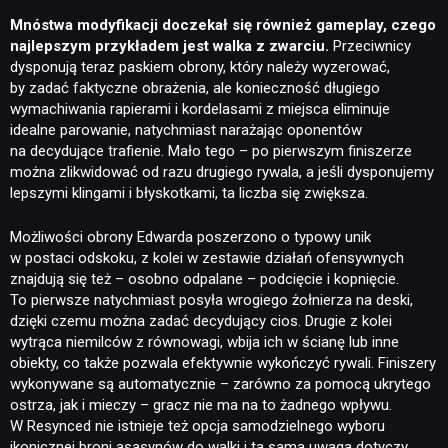
Mnóstwa modyfikacji doczekał się również gameplay, czego
najlepszym przykładem jest walka z zwarciu.
Przeciwnicy
dysponują teraz paskiem obrony, który należy wyzerować,
by zadać faktyczne obrażenia, ale konieczność długiego
wymachiwania rapierami i kordelasami z miejsca eliminuje
idealne parowanie, natychmiast narażając oponentów
na decydujące trafienie. Mało tego – po pierwszym finiszerze
można zlikwidować od razu drugiego rywala, a jeśli dysponujemy
lepszymi klingami i błyskotkami, ta liczba się zwiększa.
Możliwości obrony Edwarda poszerzono o typowy unik
w postaci odskoku, z kolei w zestawie działań ofensywnych
znajdują się też – osobno odpalane – podcięcie i kopnięcie.
To pierwsze natychmiast posyła wrogiego żołnierza na deski,
dzięki czemu można zadać decydujący cios. Drugie z kolei
wytrąca niemilców z równowagi, wbija ich w ścianę lub inne
obiekty, co także pozwala efektywnie wykończyć rywali. Finiszery
wykonywane są automatycznie – zarówno za pomocą ukrytego
ostrza, jak i mieczy – gracz nie ma na to żadnego wpływu.
W Resynced nie istnieje też opcja samodzielnego wyboru
ikonicznej broni asasynów do walki i ta sama uwaga dotyczy