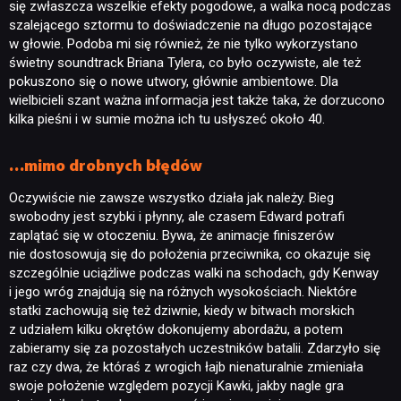
się zwłaszcza wszelkie efekty pogodowe, a walka nocą podczas
szalejącego sztormu to doświadczenie na długo pozostające
w głowie. Podoba mi się również, że nie tylko wykorzystano
świetny soundtrack Briana Tylera, co było oczywiste, ale też
pokuszono się o nowe utwory, głównie ambientowe. Dla
wielbicieli szant ważna informacja jest także taka, że dorzucono
kilka pieśni i w sumie można ich tu usłyszeć około 40.
…mimo drobnych błędów
Oczywiście nie zawsze wszystko działa jak należy. Bieg
swobodny jest szybki i płynny, ale czasem Edward potrafi
zaplątać się w otoczeniu. Bywa, że animacje finiszerów
nie dostosowują się do położenia przeciwnika, co okazuje się
szczególnie uciążliwe podczas walki na schodach, gdy Kenway
i jego wróg znajdują się na różnych wysokościach. Niektóre
statki zachowują się też dziwnie, kiedy w bitwach morskich
z udziałem kilku okrętów dokonujemy abordażu, a potem
zabieramy się za pozostałych uczestników batalii. Zdarzyło się
raz czy dwa, że któraś z wrogich łajb nienaturalnie zmieniała
swoje położenie względem pozycji Kawki, jakby nagle gra