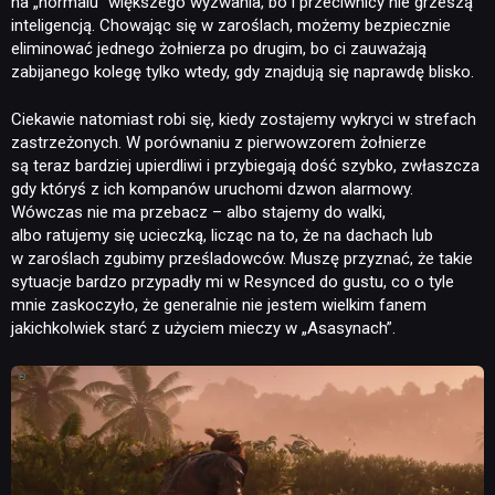
na „normalu” większego wyzwania, bo i przeciwnicy nie grzeszą
inteligencją. Chowając się w zaroślach, możemy bezpiecznie
eliminować jednego żołnierza po drugim, bo ci zauważają
zabijanego kolegę tylko wtedy, gdy znajdują się naprawdę blisko.
Ciekawie natomiast robi się, kiedy zostajemy wykryci w strefach
zastrzeżonych. W porównaniu z pierwowzorem żołnierze
są teraz bardziej upierdliwi i przybiegają dość szybko, zwłaszcza
gdy któryś z ich kompanów uruchomi dzwon alarmowy.
NEWSY
Wówczas nie ma przebacz – albo stajemy do walki,
albo ratujemy się ucieczką, licząc na to, że na dachach lub
w zaroślach zgubimy prześladowców. Muszę przyznać, że takie
RECENZJE
sytuacje bardzo przypadły mi w Resynced do gustu, co o tyle
mnie zaskoczyło, że generalnie nie jestem wielkim fanem
jakichkolwiek starć z użyciem mieczy w „Asasynach”.
PUBLICYSTYKA
KULTURA
RETRO