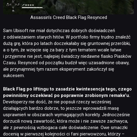
Assassin’s Creed Black Flag Resynced
Sam Ubisoft nie miał dotychczas dobrych doświadczeń
z odświeżaniem starych hitów. W portfolio firmy trudno znaleźć
dużą grę, która po latach doczekałaby się gruntownej przeróbki,
a o tym, że wzięcie się za bary z tym tematem wcale łatwe
i przyjemne nie jest, najlepiej świadczy niedawne fiasko Piasków
Czasu. Resynced od początku budził więc uzasadnione obawy,
ale przynajmniej tym razem eksperyment zakończył się
sukcesem.
Black Flag po liftingu to zasadzie kwintesencja tego, czego
powinniśmy oczekiwać po poprawnie zrobionym remake’u.
Developerzy nie dość, że nie popsuli rzeczy wcześniej
działających bardzo dobrze, to jeszcze wprowadzili masę
usprawnień w obszarach wymagających korekty. Jednocześnie
dorzucili nową zawartość, która może i nie zawsze zachwyca,
ale z pewnością wzbogaca całe doświadczenie. Owe smaczki
docenią w pierwszej kolejności ci fani pierwowzoru, którzy –