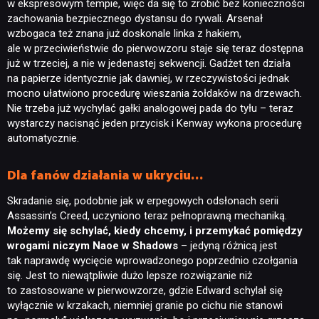
w ekspresowym tempie, więc da się to zrobić bez konieczności
zachowania bezpiecznego dystansu do rywali. Arsenał
wzbogaca też znana już doskonale linka z hakiem,
ale w przeciwieństwie do pierwowzoru staje się teraz dostępna
już w trzeciej, a nie w jedenastej sekwencji. Gadżet ten działa
na papierze identycznie jak dawniej, w rzeczywistości jednak
mocno ułatwiono procedurę wieszania żołdaków na drzewach.
Nie trzeba już wychylać gałki analogowej pada do tyłu – teraz
wystarczy nacisnąć jeden przycisk i Kenway wykona procedurę
automatycznie.
Dla fanów działania w ukryciu…
Skradanie się, podobnie jak w erpegowych odsłonach serii
Assassin’s Creed, uczyniono teraz pełnoprawną mechaniką.
Możemy się schylać, kiedy chcemy, i przemykać pomiędzy
wrogami niczym Naoe w Shadows
– jedyną różnicą jest
tak naprawdę wycięcie wprowadzonego poprzednio czołgania
się. Jest to niewątpliwie dużo lepsze rozwiązanie niż
to zastosowane w pierwowzorze, gdzie Edward schylał się
wyłącznie w krzakach, niemniej granie po cichu nie stanowi