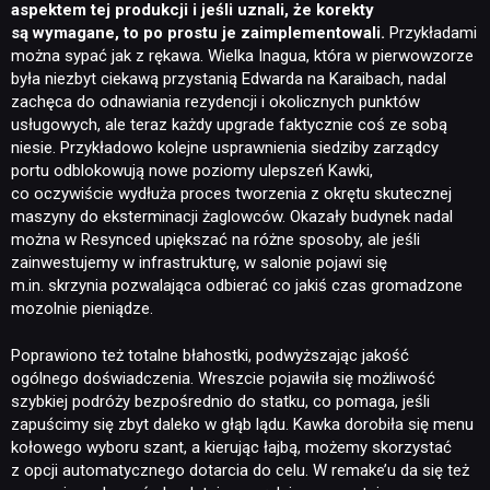
aspektem tej produkcji i jeśli uznali, że korekty
są wymagane, to po prostu je zaimplementowali.
Przykładami
można sypać jak z rękawa. Wielka Inagua, która w pierwowzorze
była niezbyt ciekawą przystanią Edwarda na Karaibach, nadal
zachęca do odnawiania rezydencji i okolicznych punktów
usługowych, ale teraz każdy upgrade faktycznie coś ze sobą
niesie. Przykładowo kolejne usprawnienia siedziby zarządcy
portu odblokowują nowe poziomy ulepszeń Kawki,
co oczywiście wydłuża proces tworzenia z okrętu skutecznej
maszyny do eksterminacji żaglowców. Okazały budynek nadal
można w Resynced upiększać na różne sposoby, ale jeśli
zainwestujemy w infrastrukturę, w salonie pojawi się
m.in. skrzynia pozwalająca odbierać co jakiś czas gromadzone
mozolnie pieniądze.
Poprawiono też totalne błahostki, podwyższając jakość
ogólnego doświadczenia. Wreszcie pojawiła się możliwość
szybkiej podróży bezpośrednio do statku, co pomaga, jeśli
zapuścimy się zbyt daleko w głąb lądu. Kawka dorobiła się menu
kołowego wyboru szant, a kierując łajbą, możemy skorzystać
z opcji automatycznego dotarcia do celu. W remake’u da się też