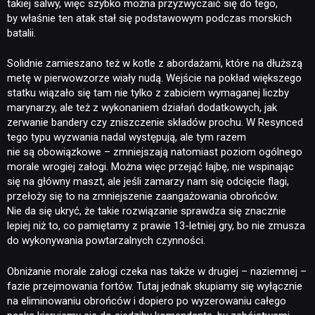
takiej salwy, więc szybko można przyzwyczaić się do tego,
by właśnie ten atak stał się podstawowym podczas morskich
batalii.
Solidnie zamieszano też w kotle z abordażami, które na dłuższą
metę w pierwowzorze wiały nudą. Wejście na pokład większego
statku wiązało się tam nie tylko z zabiciem wymaganej liczby
marynarzy, ale też z wykonaniem działań dodatkowych, jak
zerwanie bandery czy zniszczenie składów prochu. W Resynced
tego typu wyzwania nadal występują, ale tym razem
nie są obowiązkowe – zmniejszają natomiast poziom ogólnego
morale wrogiej załogi. Można więc przejąć łajbę, nie wspinając
się na główny maszt, ale jeśli zamarzy nam się odcięcie flagi,
przełoży się to na zmniejszenie zaangażowania obrońców.
Nie da się ukryć, że takie rozwiązanie sprawdza się znacznie
lepiej niż to, co pamiętamy z prawie 13-letniej gry, bo nie zmusza
do wykonywania powtarzalnych czynności.
Obniżanie morale załogi czeka nas także w drugiej – naziemnej –
fazie przejmowania fortów. Tutaj jednak skupiamy się wyłącznie
na eliminowaniu obrońców i dopiero po wyzerowaniu całego