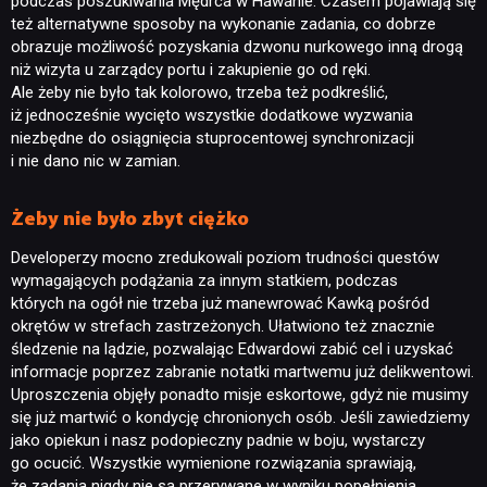
podczas poszukiwania Mędrca w Hawanie. Czasem pojawiają się
też alternatywne sposoby na wykonanie zadania, co dobrze
obrazuje możliwość pozyskania dzwonu nurkowego inną drogą
niż wizyta u zarządcy portu i zakupienie go od ręki.
Ale żeby nie było tak kolorowo, trzeba też podkreślić,
iż jednocześnie wycięto wszystkie dodatkowe wyzwania
niezbędne do osiągnięcia stuprocentowej synchronizacji
i nie dano nic w zamian.
Żeby nie było zbyt ciężko
Developerzy mocno zredukowali poziom trudności questów
wymagających podążania za innym statkiem, podczas
których na ogół nie trzeba już manewrować Kawką pośród
okrętów w strefach zastrzeżonych. Ułatwiono też znacznie
śledzenie na lądzie, pozwalając Edwardowi zabić cel i uzyskać
informacje poprzez zabranie notatki martwemu już delikwentowi.
Uproszczenia objęły ponadto misje eskortowe, gdyż nie musimy
się już martwić o kondycję chronionych osób. Jeśli zawiedziemy
jako opiekun i nasz podopieczny padnie w boju, wystarczy
go ocucić. Wszystkie wymienione rozwiązania sprawiają,
że zadania nigdy nie są przerywane w wyniku popełnienia