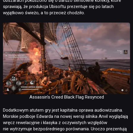
obszarach pokuszono się o bardzo sensowne korekty, które
sprawiają, że produkcja Ubisoftu prezentuje się po latach
wyjątkowo świeżo, a to przecież chodziło.
Assassin’s Creed Black Flag Resynced
Dodatkowym atutem gry jest kapitalna oprawa audiowizualna.
Morskie podboje Edwarda na nowej wersji silnika Anvil wyglądają
wręcz rewelacyjnie i klasyka z oczywistych względów
nie wytrzymuje bezpośredniego porównania. Uroczo prezentują