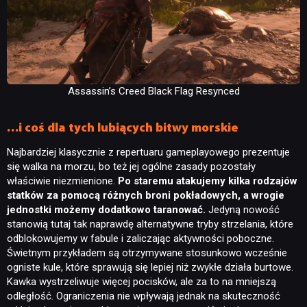
TECHNOLOGIE
DYSKUSJE
Assassin’s Creed Black Flag Resynced
…i coś dla tych lubiących bitwy morskie
JUŻ GRALIŚMY
Najbardziej klasycznie z repertuaru gameplayowego prezentuje
się walka na morzu, bo też jej ogólne zasady pozostały
SKLEP
właściwie niezmienione.
Po staremu atakujemy kilka rodzajów
statków za pomocą różnych broni pokładowych, a wrogie
jednostki możemy dodatkowo taranować.
Jedyną nowość
stanowią tutaj tak naprawdę alternatywne tryby strzelania, które
odblokowujemy w fabule i zaliczając aktywności poboczne.
Świetnym przykładem są otrzymywane stosunkowo wcześnie
ogniste kule, które sprawują się lepiej niż zwykłe działa burtowe.
Kawka wystrzeliwuje więcej pocisków, ale za to na mniejszą
odległość. Ograniczenia nie wpływają jednak na skuteczność