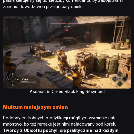
paska kierujemy się do siedziby komendanta, by zabójstwami
zmienić dowództwo i przejąć cały obiekt.
Assassin’s Creed Black Flag Resynced
Multum mniejszym zmian
Podobnych drobnych modyfikacji mógłbym wymienić całe
mnóstwo, bo też remake jest nimi naładowany pod korek.
Twórcy z Ubisoftu pochyli się praktycznie nad każdym