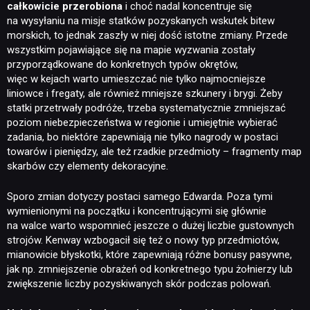
całkowicie przerobiona
i choć nadal koncentruje się
na wysyłaniu na misje statków pozyskanych wskutek bitew
morskich, to jednak zaszły w niej dość istotne zmiany. Przede
wszystkim pojawiające się na mapie wyzwania zostały
przyporządkowane do konkretnych typów okrętów,
więc w kejach warto umieszczać nie tylko najmocniejsze
liniowce i fregaty, ale również mniejsze szkunery i brygi. Żeby
statki przetrwały podróże, trzeba systematycznie zmniejszać
poziom niebezpieczeństwa w regionie i umiejętnie wybierać
zadania, bo niektóre zapewniają nie tylko nagrody w postaci
towarów i pieniędzy, ale też rzadkie przedmioty – fragmenty map
skarbów czy elementy dekoracyjne.
Sporo zmian dotyczy postaci samego Edwarda. Poza tymi
wymienionymi na początku i koncentrującymi się głównie
na walce warto wspomnieć jeszcze o dużej liczbie gustownych
strojów. Kenway wzbogacił się też o nowy typ przedmiotów,
mianowicie błyskotki, które zapewniają różne bonusy pasywne,
jak np. zmniejszenie obrażeń od konkretnego typu żołnierzy lub
zwiększenie liczby pozyskiwanych skór podczas polowań.