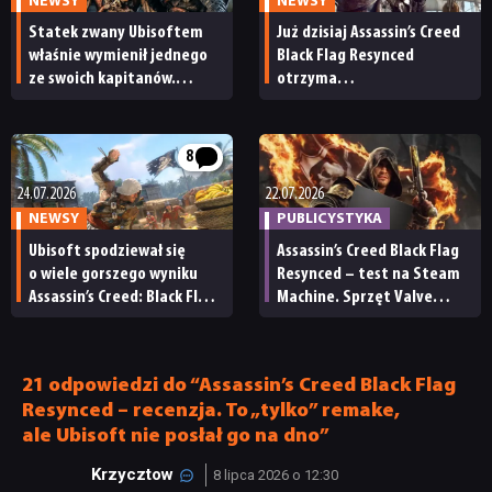
NEWSY
NEWSY
Statek zwany Ubisoftem
Już dzisiaj Assassin’s Creed
właśnie wymienił jednego
Black Flag Resynced
ze swoich kapitanów.
otrzyma
Czy weteran z 16-letnim
ogromną aktualizację.
stażem wyznaczy nowy kurs
Ubisoft obiecuje,
dla marki Assassin’s Creed?
że to dopiero początek
8
zmian i poprawek
24.07.2026
22.07.2026
NEWSY
PUBLICYSTYKA
Ubisoft spodziewał się
Assassin’s Creed Black Flag
o wiele gorszego wyniku
Resynced – test na Steam
Assassin’s Creed: Black Flag
Machine. Sprzęt Valve
Resynced. „Przebił nasze
bez problemu radzi sobie
roczne oczekiwania w 14
z nowymi grami AAA
dni”
21 odpowiedzi do “Assassin’s Creed Black Flag
Resynced – recenzja. To „tylko” remake,
ale Ubisoft nie posłał go na dno”
Krzycztow
8 lipca 2026 o 12:30