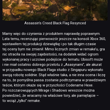
Assassin’s Creed Black Flag Resynced
Mamy więc do czynienia z produktem naprawdę poprawnym.
Lata temu, recenzując pierwowzór jeszcze na konsoli Xbox 360,
wystawiłem tej produkcji dziewiątkę i po tak długim czasie
tej oceny bym nie zmienił. Mimo licznych zmian w remake’u, gra
nic straciła na swojej zajebistości, na dodatek widać ogrom
wykonanej pracy i uczciwe podejście do tematu. Ubisoft może
i nie miał ostatnio dobrego przelotu z „Asasynami”, ale akurat
w przypadku nowego Black Flaga studio z Singapuru wykonało
swoją robotę solidnie. Stąd właśnie taka, a nie inna ocena i liczę
na to, że pomyślna passa zostanie podtrzymana w prawdziwym
teście, którym okaże się w przyszłości Codename Hexe.
Po rozczarowujących Mirage i Shadows wreszcie można
powiedzieć, że wracamy na właściwe tory, ale pamiętajcie –
to wciąż „tylko” remake.