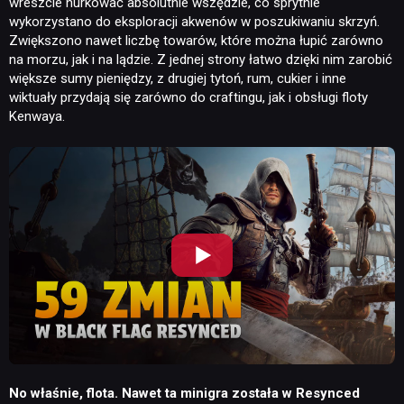
wreszcie nurkować absolutnie wszędzie, co sprytnie
wykorzystano do eksploracji akwenów w poszukiwaniu skrzyń.
Zwiększono nawet liczbę towarów, które można łupić zarówno
na morzu, jak i na lądzie. Z jednej strony łatwo dzięki nim zarobić
większe sumy pieniędzy, z drugiej tytoń, rum, cukier i inne
wiktuały przydają się zarówno do craftingu, jak i obsługi floty
Kenwaya.
No właśnie, flota. Nawet ta minigra została w Resynced