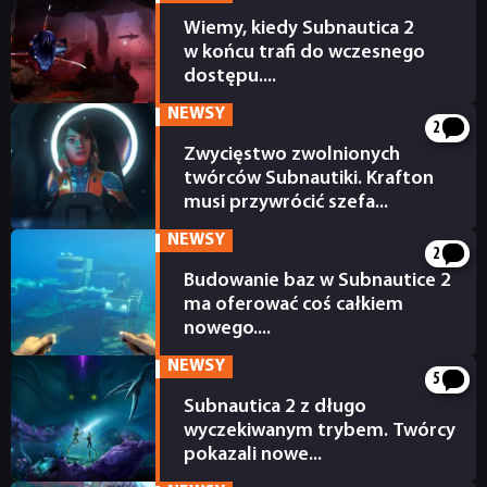
Wiemy, kiedy Subnautica 2
w końcu trafi do wczesnego
dostępu....
18.03.2026
NEWSY
2
Zwycięstwo zwolnionych
NEWSY
twórców Subnautiki. Krafton
musi przywrócić szefa...
17.03.2026
RECENZJE
NEWSY
2
Budowanie baz w Subnautice 2
ma oferować coś całkiem
PUBLICYSTYKA
nowego....
12.03.2026
NEWSY
KULTURA
5
Subnautica 2 z długo
wyczekiwanym trybem. Twórcy
RETRO
pokazali nowe...
11.02.2026