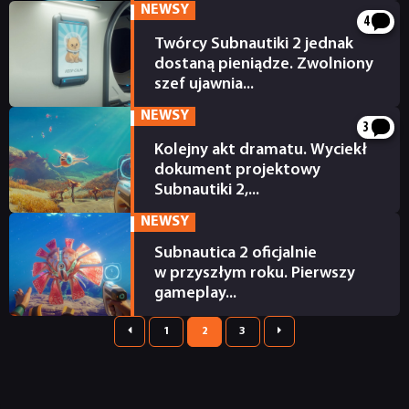
NEWSY
4
Twórcy Subnautiki 2 jednak
dostaną pieniądze. Zwolniony
szef ujawnia...
17.07.2025
NEWSY
3
Kolejny akt dramatu. Wyciekł
dokument projektowy
Subnautiki 2,...
13.07.2025
NEWSY
Subnautica 2 oficjalnie
w przyszłym roku. Pierwszy
gameplay...
10.07.2025


1
2
3