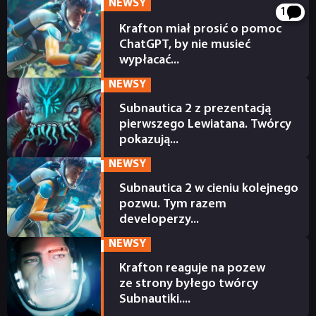
NEWSY
1
TECHNOLOGIE
Krafton miał prosić o pomoc
ChatGPT, by nie musieć
wypłacać...
DYSKUSJE
18.11.2025
NEWSY
Subnautica 2 z prezentacją
JUŻ GRALIŚMY
pierwszego Lewiatana. Twórcy
pokazują...
17.09.2025
SKLEP
NEWSY
Subnautica 2 w cieniu kolejnego
pozwu. Tym razem
developerzy...
21.08.2025
NEWSY
Krafton reaguje na pozew
ze strony byłego twórcy
Subnautiki....
21.07.2025