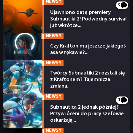
NEWSY
3
Ujawniono datę premiery
Subnautiki 2! Podwodny survival
już wkrótce...
30.04.2026
NEWSY
Czy Krafton ma jeszcze jakiegoś
asa w rękawie?...
16.04.2026
NEWSY
Twórcy Subnautiki 2 rozstali się
z Kraftonem? Tajemnicza
zmiana...
14.04.2026
NEWSY
1
Subnautica 2 jednak później?
Przywróceni do pracy szefowie
oskarżają...
20.03.2026
NEWSY