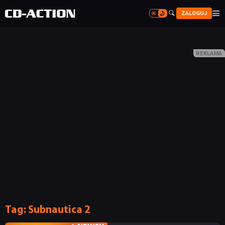


ZALOGUJ


Tag:
Subnautica 2