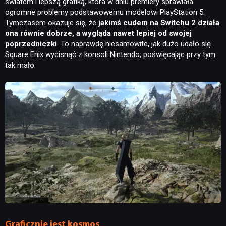
światem i lepszą grafiką, która w dniu premiery sprawiała
ogromne problemy podstawowemu modelowi PlayStation 5.
Tymczasem okazuje się, że
jakimś cudem na Switchu 2 działa
ona równie dobrze, a wygląda nawet lepiej od swojej
poprzedniczki
. To naprawdę niesamowite, jak dużo udało się
Square Enix wycisnąć z konsoli Nintendo, poświęcając przy tym
tak mało.
Graficznie jest kosmos