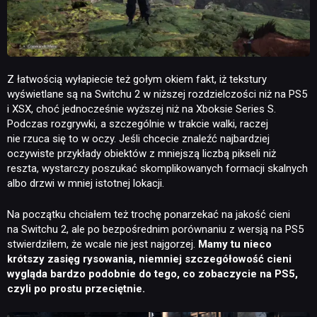
Z łatwością wyłapiecie też gołym okiem fakt, iż tekstury
wyświetlane są na Switchu 2 w niższej rozdzielczości niż na PS5
i XSX, choć jednocześnie wyższej niż na Xboksie Series S.
Podczas rozgrywki, a szczególnie w trakcie walki, raczej
NEWSY
nie rzuca się to w oczy. Jeśli chcecie znaleźć najbardziej
oczywiste przykłady obiektów z mniejszą liczbą pikseli niż
reszta, wystarczy poszukać skomplikowanych formacji skalnych
RECENZJE
albo drzwi w mniej istotnej lokacji.
Na początku chciałem też trochę ponarzekać na jakość cieni
PUBLICYSTYKA
na Switchu 2, ale po bezpośrednim porównaniu z wersją na PS5
stwierdziłem, że wcale nie jest najgorzej.
Mamy tu nieco
krótszy zasięg rysowania, niemniej szczegółowość cieni
KULTURA
wygląda bardzo podobnie do tego, co zobaczycie na PS5,
czyli po prostu przeciętnie.