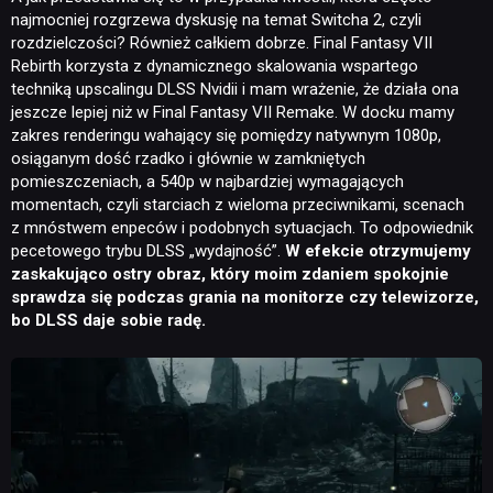
najmocniej rozgrzewa dyskusję na temat Switcha 2, czyli
rozdzielczości? Również całkiem dobrze. Final Fantasy VII
Rebirth korzysta z dynamicznego skalowania wspartego
techniką upscalingu DLSS Nvidii i mam wrażenie, że działa ona
jeszcze lepiej niż w Final Fantasy VII Remake. W docku mamy
zakres renderingu wahający się pomiędzy natywnym 1080p,
osiąganym dość rzadko i głównie w zamkniętych
pomieszczeniach, a 540p w najbardziej wymagających
momentach, czyli starciach z wieloma przeciwnikami, scenach
z mnóstwem enpeców i podobnych sytuacjach. To odpowiednik
pecetowego trybu DLSS „wydajność”.
W efekcie otrzymujemy
zaskakująco ostry obraz, który moim zdaniem spokojnie
sprawdza się podczas grania na monitorze czy telewizorze,
bo DLSS daje sobie radę.