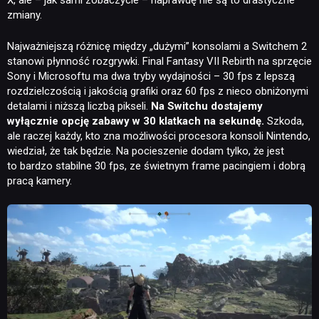
X, ale – jak sami zobaczycie – naprawdę nie są to drastyczne
zmiany.
Najważniejszą różnicę między „dużymi” konsolami a Switchem 2
stanowi płynność rozgrywki. Final Fantasy VII Rebirth na sprzęcie
Sony i Microsoftu ma dwa tryby wydajności – 30 fps z lepszą
rozdzielczością i jakością grafiki oraz 60 fps z nieco obniżonymi
detalami i niższą liczbą pikseli.
Na Switchu dostajemy
wyłącznie opcję zabawy w 30 klatkach na sekundę.
Szkoda,
ale raczej każdy, kto zna możliwości procesora konsoli Nintendo,
wiedział, że tak będzie. Na pocieszenie dodam tylko, że jest
to bardzo stabilne 30 fps, ze świetnym frame pacingiem i dobrą
pracą kamery.