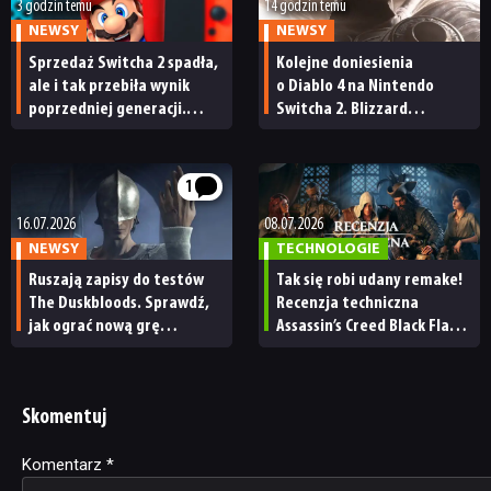
3 godzin temu
14 godzin temu
NEWSY
NEWSY
Sprzedaż Switcha 2 spadła,
Kolejne doniesienia
ale i tak przebiła wynik
o Diablo 4 na Nintendo
poprzedniej generacji.
Switcha 2. Blizzard
Nintendo ma powody
ma niedługo wydać port
do radości
1
16.07.2026
08.07.2026
NEWSY
TECHNOLOGIE
Ruszają zapisy do testów
Tak się robi udany remake!
The Duskbloods. Sprawdź,
Recenzja techniczna
jak ograć nową grę
Assassin’s Creed Black Flag
FromSoftware
Resynced
przed premierą
Skomentuj
Komentarz
Alternative:
*