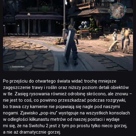
RETRO
TECHNOLOGIE
DYSKUSJE
JUŻ GRALIŚMY
SKLEP
Po przejściu do otwartego świata widać trochę mniejsze
zagęszczenie trawy i roślin oraz niższy poziom detali obiektów
w tle. Zasięg rysowania również odrobinę skrócono, ale znowu –
nie jest to coś, co powinno przeszkadzać podczas rozgrywki,
bo trawa czy kamienie nie pojawiają się nagle pod naszymi
nogami. Zjawisko „pop-inu” występuje na wszystkich konsolach
w odległości kilkunastu metrów od naszej postaci i wydaje
mi się, że na Switchu 2 jest z tym po prostu tylko nieco gorzej,
a nie aż dramatycznie gorzej.