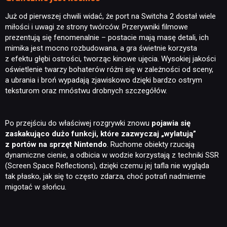
Już od pierwszej chwili widać, że port na Switcha 2 dostał wiele
miłości i uwagi ze strony twórców. Przerywniki filmowe
prezentują się fenomenalnie – postacie mają masę detali, ich
mimika jest mocno rozbudowana, a gra świetnie korzysta
z efektu głębi ostrości, tworząc kinowe ujęcia. Wysokiej jakości
oświetlenie twarzy bohaterów różni się w zależności od sceny,
a ubrania i broń wypadają zjawiskowo dzięki bardzo ostrym
teksturom oraz mnóstwu drobnych szczegółów.
Po przejściu do właściwej rozgrywki znowu
pojawia się
zaskakująco dużo funkcji, które zazwyczaj „wylatują”
z portów na sprzęt Nintendo
. Ruchome obiekty rzucają
dynamiczne cienie, a odbicia w wodzie korzystają z techniki SSR
(Screen Space Reflections), dzięki czemu jej tafla nie wygląda
tak płasko, jak się to często zdarza, choć potrafi nadmiernie
migotać w słońcu.