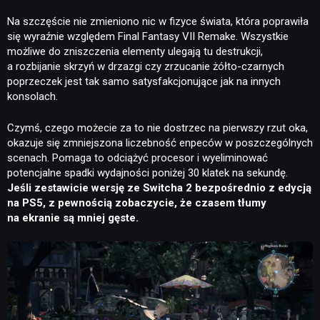
Na szczęście nie zmieniono nic w fizyce świata, która poprawiła
się wyraźnie względem Final Fantasy VII Remake. Wszystkie
możliwe do zniszczenia elementy ulegają tu destrukcji,
a rozbijanie skrzyń w drzazgi czy zrzucanie żółto-czarnych
poprzeczek jest tak samo satysfakcjonujące jak na innych
konsolach.
Czymś, czego możecie za to nie dostrzec na pierwszy rzut oka,
okazuje się zmniejszona liczebność enpeców w poszczególnych
scenach. Pomaga to odciążyć procesor i wyeliminować
potencjalne spadki wydajności poniżej 30 klatek na sekundę.
Jeśli zestawicie wersję ze Switcha 2 bezpośrednio z edycją
na PS5, z pewnością zobaczycie, że czasem tłumy
na ekranie są mniej gęste.