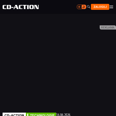


ZALOGUJ


CD-ACTION
TECHNOLOGIE
16.06.2026