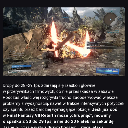
Dropy do 28–29 fps zdarzają się rzadko i głównie
w przerywnikach filmowych, co nie przeszkadza w zabawie.
Podczas właściwej rozgrywki trudno zaobserwować większe
problemy z wydajnością, nawet w trakcie intensywnych potyczek
czy sprintu przez bardziej wymagające lokacje.
Jeśli już coś
w Final Fantasy VII Rebirth może „chrupnąć”, mówimy
o spadku z 30 do 29 fps, a nie do 20 klatek na sekundę.
Jasne, w czasie walki z dużym bossem i użyciu ataku