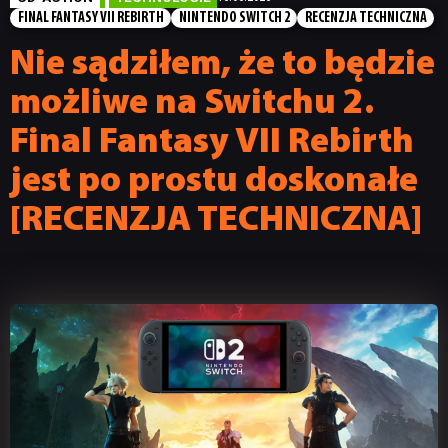
FINAL FANTASY VII REBIRTH
NINTENDO SWITCH 2
RECENZJA TECHNICZNA
Nie sądziłem, że to będzie
możliwe na Switchu 2.
Final Fantasy VII Rebirth
jest po prostu doskonałe
[RECENZJA TECHNICZNA]