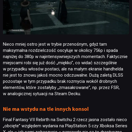
Nieco mniej ostro jest w trybie przenośnym, gdyż tam
maksymalna rozdzielczość oscyluje w okolicy 756p i spada
najniżej do 380p w najintensywniejszych momentach. Faktycznie
miejscami robi się już dość „miękko”, co widać szczególnie
w przypadku włosów postaci, ale na małym ekranie handhelda
nie jest to znowu jakoś mocno odczuwalne. Dużą zaletą DLSS
pozostaje w tym przypadku brak rozmycia wokół drobnych
elementów, które zostałyby „zmasakrowane”, np. przez FSR,
w analogicznej sytuacji na Steam Decku.
Nie ma wstydu na tle innych konsol
Final Fantasy VII Rebirth na Switchu 2 rzecz jasna zostało nieco
„obcięte” względem wydania na PlayStation 5 czy Xboksa Series