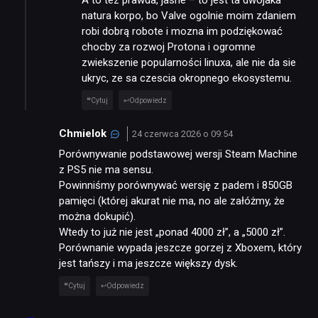
natura korpo, bo Valve ogolnie moim zdaniem
robi dobrą robote i mozna im podziękować
chocby za rozwoj Protona i ogromne
zwiekszenie popularności linuxa, ale nie da sie
ukryc, ze sa czescia okropnego ekosystemu.
Cytuj
Odpowiedz
Chmielok
24 czerwca 2026 o 09:54
Porównywanie podstawowej wersji Steam Machine
z PS5 nie ma sensu.
Powinniśmy porównywać wersję z padem i 850GB
pamięci (której akurat nie ma, no ale załóżmy, że
można dokupić).
Wtedy to już nie jest „ponad 4000 zł”, a „5000 zł”.
Porównanie wypada jeszcze gorzej z Xboxem, który
jest tańszy i ma jeszcze większy dysk.
Cytuj
Odpowiedz