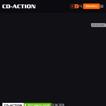


ZALOGUJ


CD-ACTION
TECHNOLOGIE
23.06.2026