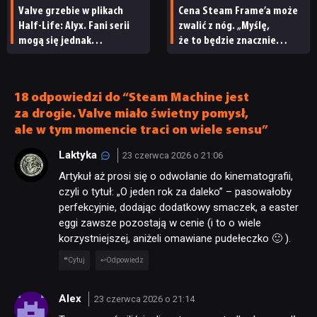
Valve grzebie w plikach
Cena Steam Frame’a może
Half-Life: Alyx. Fani serii
zwalić z nóg. „Myślę,
mogą się jednak
że to będzie znacznie
rozczarować działaniami
droższe”
studia
18 odpowiedzi do “Steam Machine jest
za drogie. Valve miało świetny pomysł,
ale w tym momencie traci on wiele sensu”
Laktyka
23 czerwca 2026 o 21:06
Artykuł aż prosi się o odwołanie do kinematografii,
czyli o tytuł: „O jeden rok za daleko” – pasowałoby
perfekcyjnie, dodając dodatkowy smaczek, a easter
eggi zawsze pozostają w cenie (i to o wiele
korzystniejszej, aniżeli omawiane pudełeczko 🙂 ).
Cytuj
Odpowiedz
Alex
23 czerwca 2026 o 21:14