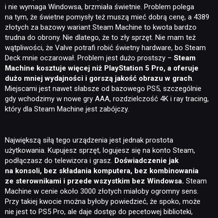
i nie wymaga Windowsa, brzmiała świetnie. Problem polega
na tym, że świetne pomysły też muszą mieć dobrą cenę, a 4389
złotych za bazowy wariant Steam Machine to kwota bardzo
trudna do obrony. Nie dlatego, że to zły sprzęt. Nie mam też
wątpliwości, że Valve potrafi robić świetny hardware, bo Steam
Deck mnie oczarował. Problem jest dużo prostszy –
Steam
Machine kosztuje więcej niż PlayStation 5 Pro, a oferuje
dużo mniej wydajności i gorszą jakość obrazu w grach
.
Miejscami jest nawet słabsze od bazowego PS5, szczególnie
gdy wchodzimy w nowe gry AAA, rozdzielczość 4K i ray tracing,
który dla Steam Machine jest zabójczy.
Największą siłą tego urządzenia jest jednak prostota
użytkowania. Kupujesz sprzęt, logujesz się na konto Steam,
podłączasz do telewizora i grasz.
Doświadczenie jak
na konsoli, bez składania komputera, bez kombinowania
ze sterownikami i przede wszystkim bez Windowsa.
Steam
Machine w cenie około 3000 złotych miałoby ogromny sens.
Przy takiej kwocie można byłoby powiedzieć, że spoko, może
nie jest to PS5 Pro, ale daje dostęp do pecetowej biblioteki,