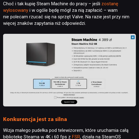
Choć i tak kupię Steam Machine do pracy – jeśli
zostanę
wylosowany
i w ogóle będę mógł za nią zapłacić – wam
nie polecam rzucać się na sprzęt Valve. Na razie jest przy nim
więcej znaków zapytania niż odpowiedzi.
Konkurencja jest za silna
Wizja małego pudełka pod telewizorem, które uruchamia całą
bibliotekę Steama w 4K i 60 fps z
FSR
, działa na SteamOS