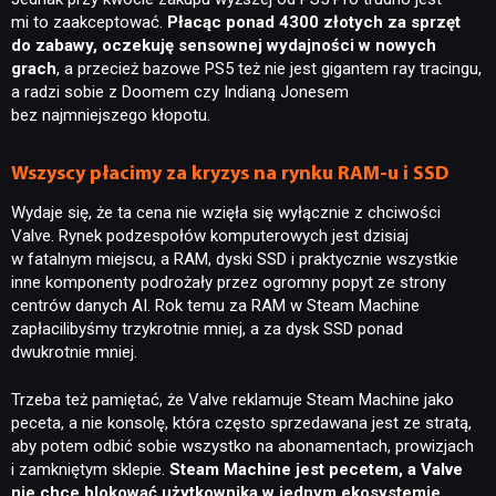
mi to zaakceptować.
Płacąc ponad 4300 złotych za sprzęt
do zabawy, oczekuję sensownej wydajności w nowych
grach
, a przecież bazowe PS5 też nie jest gigantem ray tracingu,
a radzi sobie z Doomem czy Indianą Jonesem
bez najmniejszego kłopotu.
Wszyscy płacimy za kryzys na rynku RAM-u i SSD
Wydaje się, że ta cena nie wzięła się wyłącznie z chciwości
Valve. Rynek podzespołów komputerowych jest dzisiaj
w fatalnym miejscu, a RAM, dyski SSD i praktycznie wszystkie
inne komponenty podrożały przez ogromny popyt ze strony
centrów danych AI. Rok temu za RAM w Steam Machine
zapłacilibyśmy trzykrotnie mniej, a za dysk SSD ponad
dwukrotnie mniej.
Trzeba też pamiętać, że Valve reklamuje Steam Machine jako
peceta, a nie konsolę, która często sprzedawana jest ze stratą,
aby potem odbić sobie wszystko na abonamentach, prowizjach
i zamkniętym sklepie.
Steam Machine jest pecetem, a Valve
nie chce blokować użytkownika w jednym ekosystemie,