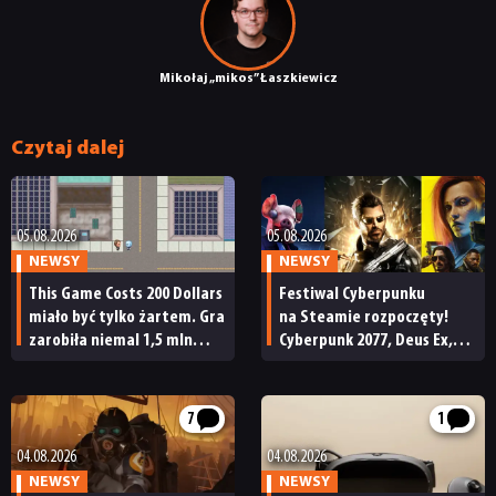
KULTURA
Mikołaj „mikos” Łaszkiewicz
RETRO
Czytaj dalej
TECHNOLOGIE
DYSKUSJE
05.08.2026
05.08.2026
NEWSY
NEWSY
This Game Costs 200 Dollars
Festiwal Cyberpunku
JUŻ GRALIŚMY
miało być tylko żartem. Gra
na Steamie rozpoczęty!
zarobiła niemal 1,5 mln
Cyberpunk 2077, Deus Ex,
dolarów, ale potem ruszyła
Watch Dogs i wiele innych
SKLEP
fala zwrotów
z soczystymi promocjami
7
1
04.08.2026
04.08.2026
NEWSY
NEWSY