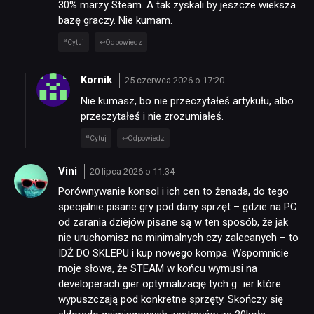
30% marzy Steam. A tak zyskali by jeszcze wieksza
bazę graczy. Nie kumam.
Cytuj
Odpowiedz
Kornik
25 czerwca 2026 o 17:20
Nie kumasz, bo nie przeczytałeś artykułu, albo
przeczytałeś i nie zrozumiałeś.
Cytuj
Odpowiedz
Vini
20 lipca 2026 o 11:34
Porównywanie konsol i ich cen to żenada, do tego
specjalnie pisane gry pod dany sprzęt – gdzie na PC
od zarania dziejów pisane są w ten sposób, że jak
nie uruchomisz na minimalnych czy zalecanych – to
IDŹ DO SKLEPU i kup nowego kompa. Wspomnicie
moje słowa, że STEAM w końcu wymusi na
developerach gier optymalizację tych g…ier które
wypuszczają pod konkretne sprzęty. Skończy się