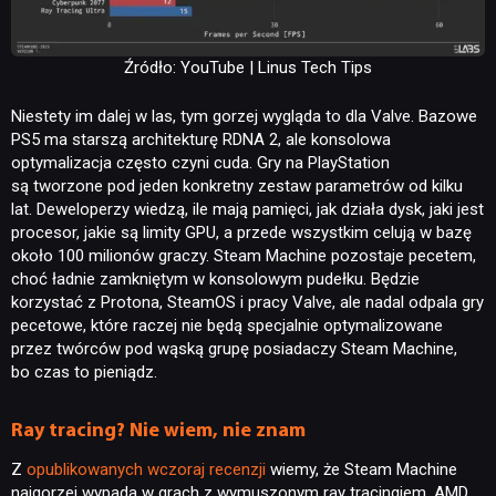
Źródło: YouTube | Linus Tech Tips
Niestety im dalej w las, tym gorzej wygląda to dla Valve. Bazowe
PS5 ma starszą architekturę RDNA 2, ale konsolowa
optymalizacja często czyni cuda. Gry na PlayStation
są tworzone pod jeden konkretny zestaw parametrów od kilku
lat. Deweloperzy wiedzą, ile mają pamięci, jak działa dysk, jaki jest
procesor, jakie są limity GPU, a przede wszystkim celują w bazę
około 100 milionów graczy. Steam Machine pozostaje pecetem,
choć ładnie zamkniętym w konsolowym pudełku. Będzie
korzystać z Protona, SteamOS i pracy Valve, ale nadal odpala gry
pecetowe, które raczej nie będą specjalnie optymalizowane
przez twórców pod wąską grupę posiadaczy Steam Machine,
bo czas to pieniądz.
Ray tracing? Nie wiem, nie znam
Z
opublikowanych wczoraj recenzji
wiemy, że Steam Machine
najgorzej wypada w grach z wymuszonym ray tracingiem. AMD