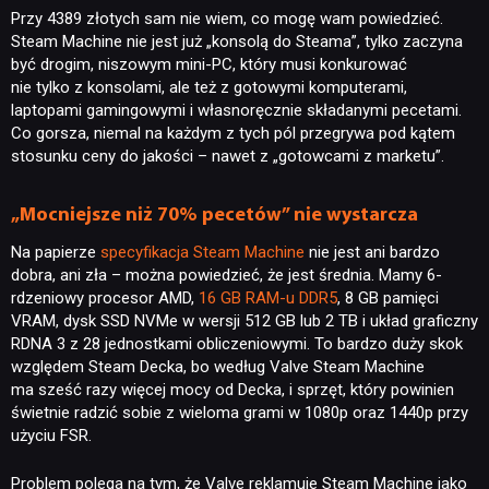
Przy 4389 złotych sam nie wiem, co mogę wam powiedzieć.
Steam Machine nie jest już „konsolą do Steama”, tylko zaczyna
być drogim, niszowym mini-PC, który musi konkurować
nie tylko z konsolami, ale też z gotowymi komputerami,
laptopami gamingowymi i własnoręcznie składanymi pecetami.
Co gorsza, niemal na każdym z tych pól przegrywa pod kątem
stosunku ceny do jakości – nawet z „gotowcami z marketu”.
„Mocniejsze niż 70% pecetów” nie wystarcza
Na papierze
specyfikacja Steam Machine
nie jest ani bardzo
dobra, ani zła – można powiedzieć, że jest średnia. Mamy 6-
rdzeniowy procesor AMD,
16 GB RAM-u DDR5
, 8 GB pamięci
VRAM, dysk SSD NVMe w wersji 512 GB lub 2 TB i układ graficzny
RDNA 3 z 28 jednostkami obliczeniowymi. To bardzo duży skok
względem Steam Decka, bo według Valve Steam Machine
ma sześć razy więcej mocy od Decka, i sprzęt, który powinien
świetnie radzić sobie z wieloma grami w 1080p oraz 1440p przy
użyciu FSR.
Problem polega na tym, że Valve reklamuje Steam Machine jako