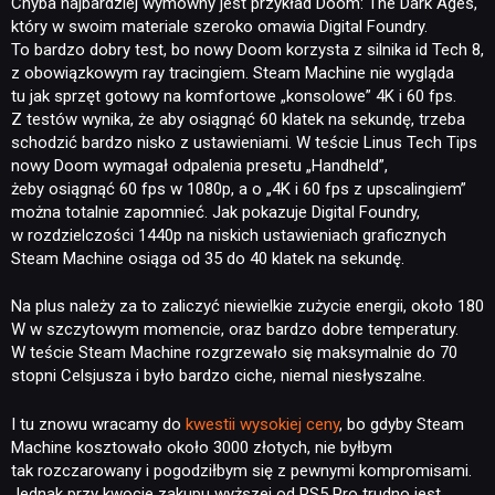
Chyba najbardziej wymowny jest przykład Doom: The Dark Ages,
który w swoim materiale szeroko omawia Digital Foundry.
To bardzo dobry test, bo nowy Doom korzysta z silnika id Tech 8,
z obowiązkowym ray tracingiem. Steam Machine nie wygląda
tu jak sprzęt gotowy na komfortowe „konsolowe” 4K i 60 fps.
Z testów wynika, że aby osiągnąć 60 klatek na sekundę, trzeba
schodzić bardzo nisko z ustawieniami. W teście Linus Tech Tips
nowy Doom wymagał odpalenia presetu „Handheld”,
żeby osiągnąć 60 fps w 1080p, a o „4K i 60 fps z upscalingiem”
można totalnie zapomnieć. Jak pokazuje Digital Foundry,
w rozdzielczości 1440p na niskich ustawieniach graficznych
Steam Machine osiąga od 35 do 40 klatek na sekundę.
Na plus należy za to zaliczyć niewielkie zużycie energii, około 180
W w szczytowym momencie, oraz bardzo dobre temperatury.
W teście Steam Machine rozgrzewało się maksymalnie do 70
stopni Celsjusza i było bardzo ciche, niemal niesłyszalne.
I tu znowu wracamy do
kwestii wysokiej ceny
, bo gdyby Steam
Machine kosztowało około 3000 złotych, nie byłbym
tak rozczarowany i pogodziłbym się z pewnymi kompromisami.
Jednak przy kwocie zakupu wyższej od PS5 Pro trudno jest