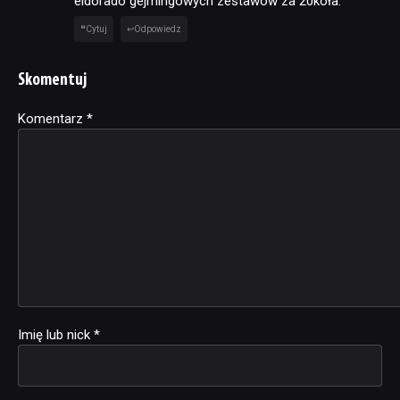
eldorado gejmingowych zestawów za 20koła.
Cytuj
Odpowiedz
Skomentuj
Komentarz
Alternative:
*
Imię lub nick
*