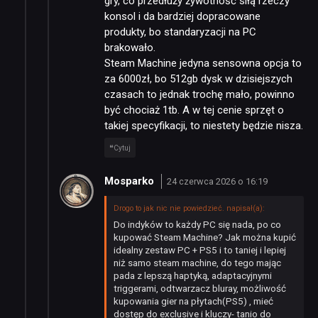
gry, co przedłuży żywotność siłą rzeczy
konsol i da bardziej dopracowane
produkty, bo standaryzacji na PC
brakowało.
Steam Machine jedyna sensowna opcja to
za 6000zł, bo 512gb dysk w dzisiejszych
czasach to jednak trochę mało, powinno
być chociaż 1tb. A w tej cenie sprzęt o
takiej specyfikacji, to niestety będzie nisza.
Cytuj
Mosparko
24 czerwca 2026 o 16:19
Drogo to jak nic nie powiedzieć. napisał(a):
Do indyków to każdy PC się nada, po co
kupować Steam Machine? Jak można kupić
idealny zestaw PC + PS5 i to taniej i lepiej
niż samo steam machine, do tego mając
pada z lepszą haptyką, adaptacyjnymi
triggerami, odtwarzacz bluray, możliwość
kupowania gier na płytach(PS5) , mieć
dostęp do exclusive i kluczy- tanio do