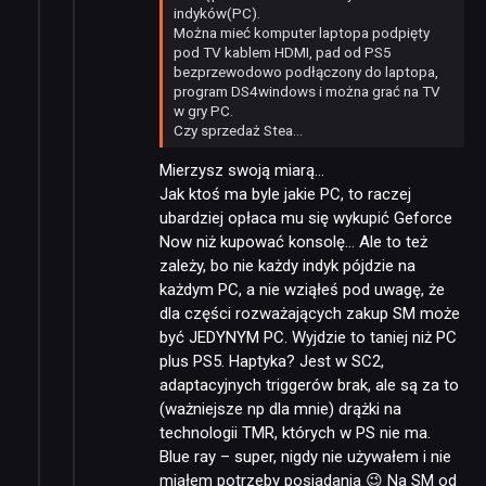
indyków(PC).
Można mieć komputer laptopa podpięty
pod TV kablem HDMI, pad od PS5
bezprzewodowo podłączony do laptopa,
program DS4windows i można grać na TV
w gry PC.
Czy sprzedaż Stea…
Mierzysz swoją miarą…
Jak ktoś ma byle jakie PC, to raczej
ubardziej opłaca mu się wykupić Geforce
Now niż kupować konsolę… Ale to też
zależy, bo nie każdy indyk pójdzie na
każdym PC, a nie wziąłeś pod uwagę, że
dla części rozważających zakup SM może
być JEDYNYM PC. Wyjdzie to taniej niż PC
plus PS5. Haptyka? Jest w SC2,
adaptacyjnych triggerów brak, ale są za to
(ważniejsze np dla mnie) drążki na
technologii TMR, których w PS nie ma.
Blue ray – super, nigdy nie używałem i nie
miałem potrzeby posiadania 😉 Na SM od