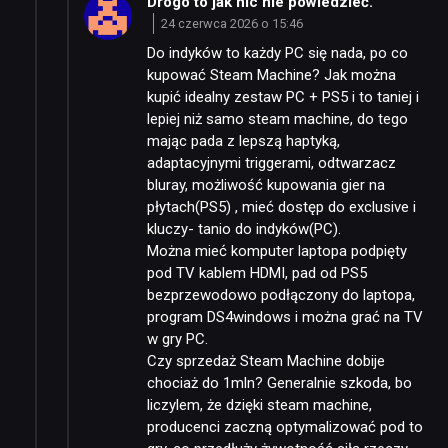
Drogo to jak nic nie powiedzieć.
24 czerwca 2026 o 15:46
Do indyków to każdy PC się nada, po co
kupować Steam Machine? Jak można
kupić idealny zestaw PC + PS5 i to taniej i
lepiej niż samo steam machine, do tego
mając pada z lepszą haptyką,
adaptacyjnymi triggerami, odtwarzacz
bluray, możliwość kupowania gier na
płytach(PS5) , mieć dostęp do exclusive i
kluczy- tanio do indyków(PC).
Można mieć komputer laptopa podpięty
pod TV kablem HDMI, pad od PS5
bezprzewodowo podłączony do laptopa,
program DS4windows i można grać na TV
w gry PC.
Czy sprzedaż Steam Machine dobije
chociaż do 1mln? Generalnie szkoda, bo
liczylem, że dzięki steam machine,
producenci zaczną optymalizować pod to