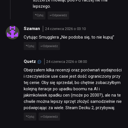
szczerze mówiąc pod PC raczej nie ma
lepszego.
Cytuj
Odpowiedz
Szaman
24 czerwca 2026 o 03:10
Cytując Smugglera „Nie podoba się, to nie kupuj”
Cytuj
Odpowiedz
Quetz
24 czerwca 2026 o 08:00
Obejrzałem kilka recenzji oraz porównań wydajności
i rzeczywiście use case jest dość ograniczony przy
tej cenie. Oby się sprzedał, bo chętnie zobaczyłbym
kolejną iteracje po upadku boomu na AI i
jakimkolwiek spadku cen (może po 2030?), ale na te
chwile można lepszy sprzęt złożyć samodzielnie nie
poświęcając za wiele. Steam Decku 2, przybywaj.
Cytuj
Odpowiedz