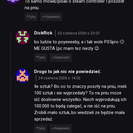
To samo mówili/pisali o steam controller I poszedł
na pniu.
Cytuj
Odpowiedz
Dickflick
23 czerwca 2026 o 23:01
bo ludzie to poyeeeeby, a i tak wole PS5pro 🙂
ME GUSTA (pc mam tez niezly 😉
Cytuj
Odpowiedz
Drogo to jak nic nie powiedzieć.
24 czerwca 2026 o 14:02
Ile sztuk? Bo co to znaczy poszły na pniu, mieli
100 sztuk i sie wyprzedały? To na pniu moze
iść dosłownie wszystko. Niech wyprodukują ich
100.000 to będą zalegać, a nie iść na pniu.
Zrobili mało sztuk,.bo wiedzieli ze będzie mała
sprzedaż.
Cytuj
Odpowiedz