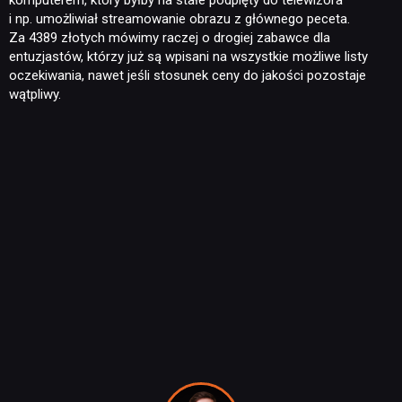
komputerem, który byłby na stałe podpięty do telewizora
i np. umożliwiał streamowanie obrazu z głównego peceta.
Za 4389 złotych mówimy raczej o drogiej zabawce dla
entuzjastów, którzy już są wpisani na wszystkie możliwe listy
oczekiwania, nawet jeśli stosunek ceny do jakości pozostaje
wątpliwy.
NEWSY
RECENZJE
PUBLICYSTYKA