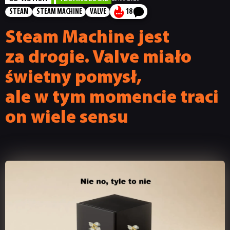
STEAM
STEAM MACHINE
VALVE
18
Steam Machine jest
za drogie. Valve miało
świetny pomysł,
ale w tym momencie traci
on wiele sensu