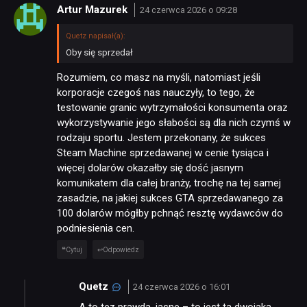
Artur Mazurek
24 czerwca 2026 o 09:28
Quetz napisał(a):
Oby się sprzedał
Rozumiem, co masz na myśli, natomiast jeśli
korporacje czegoś nas nauczyły, to tego, że
testowanie granic wytrzymałości konsumenta oraz
wykorzystywanie jego słabości są dla nich czymś w
rodzaju sportu. Jestem przekonany, że sukces
Steam Machine sprzedawanej w cenie tysiąca i
więcej dolarów okazałby się dość jasnym
komunikatem dla całej branży, trochę na tej samej
zasadzie, na jakiej sukces GTA sprzedawanego za
100 dolarów mógłby pchnąć resztę wydawców do
podniesienia cen.
Cytuj
Odpowiedz
Quetz
24 czerwca 2026 o 16:01
A to tez prawda, jasne – to jest ta dwojaka