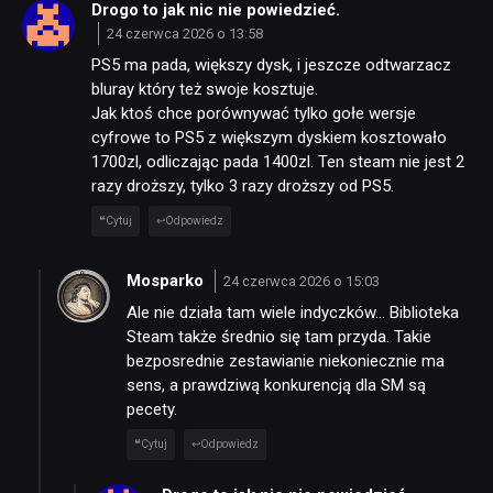
Drogo to jak nic nie powiedzieć.
24 czerwca 2026 o 13:58
PS5 ma pada, większy dysk, i jeszcze odtwarzacz
bluray który też swoje kosztuje.
Jak ktoś chce porównywać tylko gołe wersje
cyfrowe to PS5 z większym dyskiem kosztowało
1700zl, odliczając pada 1400zl. Ten steam nie jest 2
razy droższy, tylko 3 razy droższy od PS5.
Cytuj
Odpowiedz
Mosparko
24 czerwca 2026 o 15:03
Ale nie działa tam wiele indyczków… Biblioteka
Steam także średnio się tam przyda. Takie
bezposrednie zestawianie niekoniecznie ma
sens, a prawdziwą konkurencją dla SM są
pecety.
Cytuj
Odpowiedz