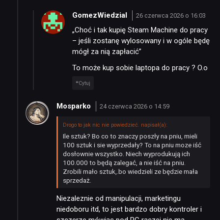
GomezWiedzial
26 czerwca 2026 o 16:03
„Choć i tak kupię Steam Machine do pracy
– jeśli zostanę wylosowany i w ogóle będę
mógł za nią zapłacić”
To może kup sobie laptopa do pracy ? O.o
Cytuj
Mosparko
24 czerwca 2026 o 14:59
Drogo to jak nic nie powiedzieć. napisał(a):
Ile sztuk? Bo co to znaczy poszły na pniu, mieli
100 sztuk i sie wyprzedały? To na pniu moze iść
dosłownie wszystko. Niech wyprodukują ich
100.000 to będą zalegać, a nie iść na pniu.
Zrobili mało sztuk,.bo wiedzieli ze będzie mała
sprzedaż.
Niezaleznie od manipulacji, marketingu
niedoboru itd, to jest bardzo dobry kontroler i