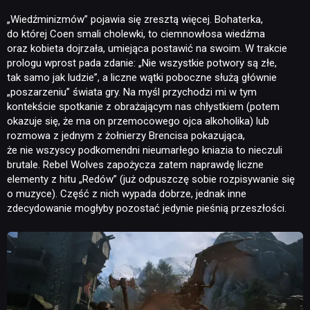
„Wiedźminizmów” pojawia się zresztą więcej. Bohaterka,
do której Coen smali cholewki, to ciemnowłosa wiedźma
oraz kobieta dojrzała, umiejąca postawić na swoim. W trakcie
prologu wprost pada zdanie: „Nie wszystkie potwory są złe,
NEWSY
tak samo jak ludzie”, a liczne wątki poboczne służą głównie
„poszarzeniu” świata gry. Na myśl przychodzi mi w tym
kontekście spotkanie z obrażającym nas chłystkiem (potem
RECENZJE
okazuje się, że ma on przemocowego ojca alkoholika) lub
rozmowa z jednym z żołnierzy Brencisa pokazująca,
że nie wszyscy podkomendni nieumarłego kniazia to nieczuli
brutale. Rebel Wolves zapożycza zatem naprawdę liczne
PUBLICYSTYKA
elementy z hitu „Redów” (już odpuszczę sobie rozpisywanie się
o muzyce). Część z nich wypada dobrze, jednak inne
zdecydowanie mogłyby pozostać jedynie pieśnią przeszłości.
KULTURA
RETRO
TECHNOLOGIE