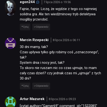
egon244
7 lipca 2026 o 19:56
Fajnie, fajnie. Liczę, że wyjdzie z tego co najmniej
solidna gra. Ale ten wiedźminowy tryb detektywa
mogliby przerobić.
Cytuj
Odpowiedz
Marcin Rzepecki
8 lipca 2026 o 06:11
30 dni mamy, tak?
Czas upływa tylko gdy robimy coś „oznaczonego”,
tak?
System dnia i nocy jest, tak?
To skoro nie ruszam nic co czas ujmuje, to mam
cały czas dzień? czy jednak czas mi „ujmuje” z tych
30 dni?
Cytuj
Odpowiedz
Artur Mazurek
8 lipca 2026 o 09:23
[cytat author=”Gamer69″ comment_id=”1522085″