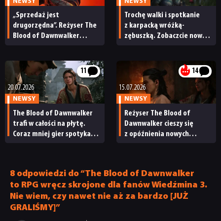
NEWSY
NEWSY
„Sprzedaż jest
Trochę walki i spotkanie
drugorzędna”. Reżyser The
z karpacką wróżką-
Blood of Dawnwalker
zębuszką. Zobaczcie nową
stawia na opinie graczy,
prezentację rozgrywki The
a nie wyniki finansowe
Blood of Dawnwalker
11
14
20.07.2026
15.07.2026
NEWSY
NEWSY
The Blood of Dawnwalker
Reżyser The Blood of
trafi w całości na płytę.
Dawnwalker cieszy się
Coraz mniej gier spotyka
z opóźnienia nowych
ten sam los
konsol. Twórca Wiedźmina 3
tłumaczy, czemu mniejszym
studiom jest to na rękę
8 odpowiedzi do “The Blood of Dawnwalker
to RPG wręcz skrojone dla fanów Wiedźmina 3.
Nie wiem, czy nawet nie aż za bardzo [JUŻ
GRALIŚMY]”