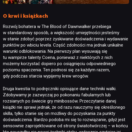
O krwi i książkach
Rozwój bohatera w The Blood of Dawnwalker przebiega
w standardowy sposób, a większość umiejętności jesteśmy
w stanie zdobyć poprzez zyskiwanie doświadczenia i wydawanie
punktów po wbiciu levela. Część zdolności ma jednak unikalne
warunki odblokowania. Na pierwszy plan wysuwają się
tu wampirze talenty Coena, ponieważ z niektórych z nich
możemy korzystać dopiero po osiągnięciu odpowiedniego
poziomu spaczenia. Ten podnosi się za każdym razem,
gdy podczas starcia wypijemy krew wrogów.
Druga kwestia to podręczniki opisujące dane techniki walki.
Zdobywamy je zazwyczaj po pokonaniu fabularnych lub
rozsianych po świecie gry minibossów. Przeczytanie danej
książki nie sprawi jednak, że od razu nauczymy się określonego
skilla, tylko stanie się on możliwy do pozyskania za punkty
doświadczenia. Bardzo podoba mi się to rozwiązanie, gdyż jest
sensownie zaprojektowane od strony światotwórczej – w końcu