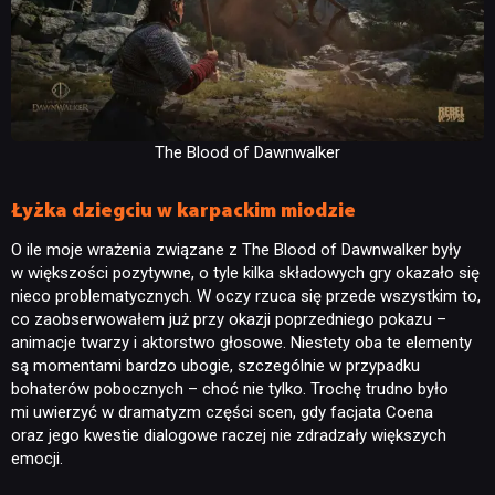
DYSKUSJE
JUŻ GRALIŚMY
The Blood of Dawnwalker
SKLEP
Łyżka dziegciu w karpackim miodzie
O ile moje wrażenia związane z The Blood of Dawnwalker były
w większości pozytywne, o tyle kilka składowych gry okazało się
nieco problematycznych. W oczy rzuca się przede wszystkim to,
co zaobserwowałem już przy okazji poprzedniego pokazu –
animacje twarzy i aktorstwo głosowe. Niestety oba te elementy
są momentami bardzo ubogie, szczególnie w przypadku
bohaterów pobocznych – choć nie tylko. Trochę trudno było
mi uwierzyć w dramatyzm części scen, gdy facjata Coena
oraz jego kwestie dialogowe raczej nie zdradzały większych
emocji.