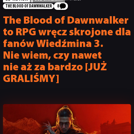
THE BLOOD OF DAWNWALKER
8
The Blood of Dawnwalker
to RPG wręcz skrojone dla
fanów Wiedźmina 3.
Nie wiem, czy nawet
nie aż za bardzo [JUŻ
GRALIŚMY]