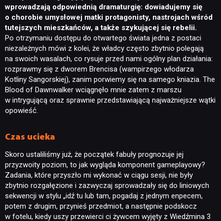
wprowadzają odpowiednią dramaturgię: dowiadujemy się
o chorobie umysłowej matki protagonisty, nastrojach wśród
tutejszych mieszkańców, a także szykującej się rebelii.
Po otrzymaniu dostępu do otwartego świata jedna z postaci
niezależnych mówi z kolei, że władcy często zbytnio polegają
na swoich wasalach, co rysuje przed nami ogólny plan działania:
rozprawmy się z dworem Brencisa (wampirzego włodarza
Kotliny Sangorskiej), zanim porwiemy się na samego kniazia. The
Blood of Dawnwalker wciągnęło mnie zatem z marszu
w intrygującą oraz sprawnie przedstawiającą najważniejsze wątki
opowieść.
Czas ucieka
Skoro ustaliliśmy już, że początek fabuły prognozuje jej
przyzwoity poziom, to jak wygląda komponent gameplayowy?
Zadania, które przyszło mi wykonać w ciągu sesji, nie były
zbytnio rozgałęzione i zazwyczaj sprowadzały się do liniowych
sekwencji w stylu „idź tu lub tam, pogadaj z jednym enpecem,
potem z drugim, przynieś przedmiot, a następnie podskocz
w fotelu, kiedy uszy przewierci ci żywcem wyjęty z Wiedźmina 3