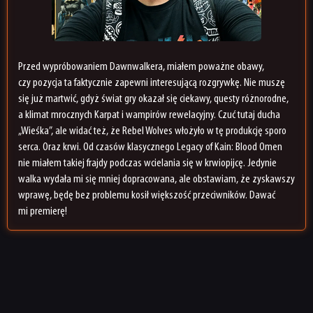
Przed wypróbowaniem Dawnwalkera, miałem poważne obawy,
czy pozycja ta faktycznie zapewni interesującą rozgrywkę. Nie muszę
się już martwić, gdyż świat gry okazał się ciekawy, questy różnorodne,
a klimat mrocznych Karpat i wampirów rewelacyjny. Czuć tutaj ducha
„Wieśka”, ale widać też, że Rebel Wolves włożyło w tę produkcję sporo
serca. Oraz krwi. Od czasów klasycznego Legacy of Kain: Blood Omen
nie miałem takiej frajdy podczas wcielania się w krwiopijcę. Jedynie
walka wydała mi się mniej dopracowana, ale obstawiam, że zyskawszy
wprawę, będę bez problemu kosił większość przeciwników. Dawać
mi premierę!