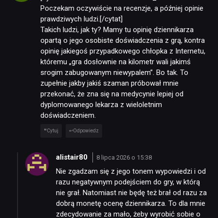
Poczekam oczywiście na recenzje, a później opinie
prawdziwych ludzi.[/cytat]
Takich ludzi, jak ty? Mamy tu opinię dziennikarza
opartą o jego osobiste doświadczenia z grą, kontra
opinię jakiegoś przypadkowego chłopka z Internetu,
któremu „gra dosłownie na kilometr wali jakimś
srogim zabugowanym niewypalem”. Bo tak. To
zupełnie jakby jakiś szaman próbował mnie
przekonać, że zna się na medycynie lepiej od
dyplomowanego lekarza z wieloletnim
doświadczeniem.
Cytuj
Odpowiedz
alistair80
8 lipca 2026 o 15:38
Nie zgadzam się z jego tonem wypowiedzi i od
razu negatywnym podejściem do gry, w którą
nie grał. Natomiast nie będę też brał od razu za
dobrą monetę ocenę dziennikarza. To dla mnie
zdecydowanie za mało, żeby wyrobić sobie o