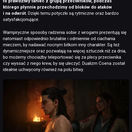
to prawdziwy taniec z grupą przeciwników, podczas
którego płynnie przechodzimy od bloków do ataków
i na odwrót
. Dzięki temu potyczki są rytmiczne oraz bardzo
satysfakcjonujące.
Wampiryczne sposoby radzenia sobie z wrogami prezentują się
natomiast odpowiednio brutalnie i odmiennie od ciachania
mieczem, by nadawać nocnym bitkom inny charakter. Są też
dynamiczniejsze oraz pozwalają na więcej sztuczek niż za dnia,
bo możemy chociażby teleportować się za plecy przeciwnika
czy wyssać z niego krew, by się uleczyć. Dualizm Coena został
idealnie uchwycony również na polu bitwy.