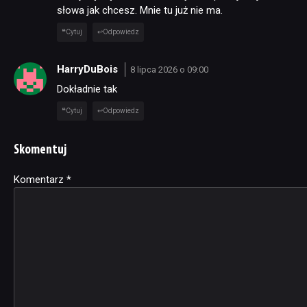
słowa jak chcesz. Mnie tu już nie ma.
Cytuj
Odpowiedz
HarryDuBois
8 lipca 2026 o 09:00
Dokładnie tak
Cytuj
Odpowiedz
Skomentuj
Komentarz
Alternative:
*