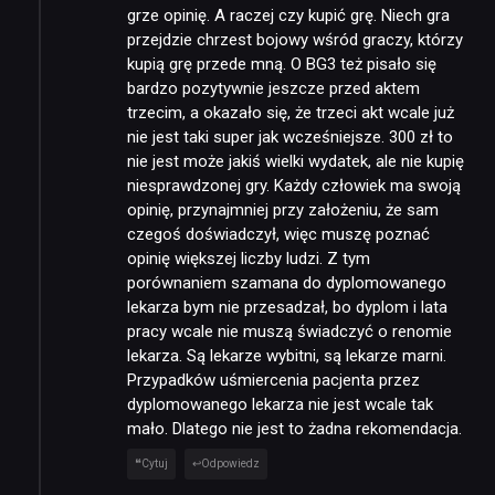
grze opinię. A raczej czy kupić grę. Niech gra
przejdzie chrzest bojowy wśród graczy, którzy
kupią grę przede mną. O BG3 też pisało się
bardzo pozytywnie jeszcze przed aktem
trzecim, a okazało się, że trzeci akt wcale już
nie jest taki super jak wcześniejsze. 300 zł to
nie jest może jakiś wielki wydatek, ale nie kupię
niesprawdzonej gry. Każdy człowiek ma swoją
opinię, przynajmniej przy założeniu, że sam
czegoś doświadczył, więc muszę poznać
opinię większej liczby ludzi. Z tym
porównaniem szamana do dyplomowanego
lekarza bym nie przesadzał, bo dyplom i lata
pracy wcale nie muszą świadczyć o renomie
lekarza. Są lekarze wybitni, są lekarze marni.
Przypadków uśmiercenia pacjenta przez
dyplomowanego lekarza nie jest wcale tak
mało. Dlatego nie jest to żadna rekomendacja.
Cytuj
Odpowiedz