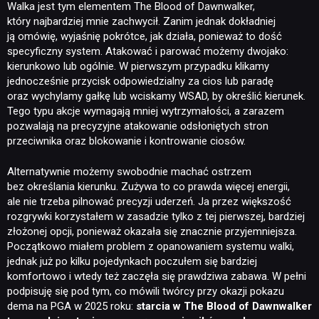
Walka jest tym elementem The Blood of Dawnwalker,
który najbardziej mnie zachwycił. Zanim jednak dokładniej
ją omówię, wyjaśnię pokrótce, jak działa, ponieważ to dość
specyficzny system. Atakować i parować możemy dwojako:
kierunkowo lub ogólnie. W pierwszym przypadku klikamy
jednocześnie przycisk odpowiedzialny za cios lub paradę
oraz wychylamy gałkę lub wciskamy WSAD, by określić kierunek.
Tego typu akcje wymagają mniej wytrzymałości, a zarazem
pozwalają na precyzyjne atakowanie odsłoniętych stron
przeciwnika oraz blokowanie i kontrowanie ciosów.
Alternatywnie możemy swobodnie machać ostrzem
bez określania kierunku. Zużywa to co prawda więcej energii,
ale nie trzeba pilnować precyzji uderzeń. Ja przez większość
rozgrywki korzystałem w zasadzie tylko z tej pierwszej, bardziej
złożonej opcji, ponieważ okazała się znacznie przyjemniejsza.
Początkowo miałem problem z opanowaniem systemu walki,
jednak już po kilku pojedynkach poczułem się bardziej
komfortowo i wtedy też zaczęła się prawdziwa zabawa. W pełni
podpisuję się pod tym, co mówili twórcy przy okazji pokazu
dema na PGA w 2025 roku:
starcia w The Blood of Dawnwalker