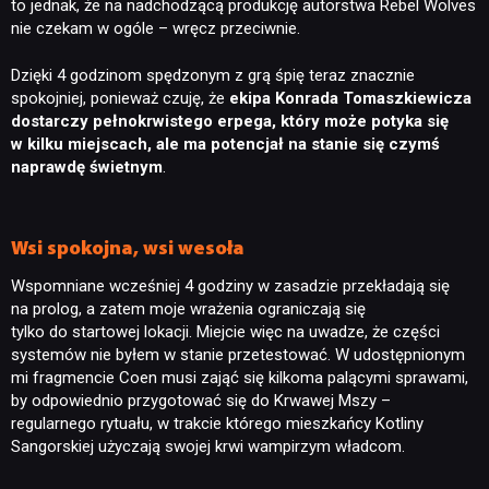
to jednak, że na nadchodzącą produkcję autorstwa Rebel Wolves
nie czekam w ogóle – wręcz przeciwnie.
Dzięki 4 godzinom spędzonym z grą śpię teraz znacznie
spokojniej, ponieważ czuję, że
ekipa Konrada Tomaszkiewicza
dostarczy pełnokrwistego erpega, który może potyka się
w kilku miejscach, ale ma potencjał na stanie się czymś
naprawdę świetnym
.
Wsi spokojna, wsi wesoła
Wspomniane wcześniej 4 godziny w zasadzie przekładają się
na prolog, a zatem moje wrażenia ograniczają się
tylko do startowej lokacji. Miejcie więc na uwadze, że części
systemów nie byłem w stanie przetestować. W udostępnionym
mi fragmencie Coen musi zająć się kilkoma palącymi sprawami,
by odpowiednio przygotować się do Krwawej Mszy –
regularnego rytuału, w trakcie którego mieszkańcy Kotliny
Sangorskiej użyczają swojej krwi wampirzym władcom.