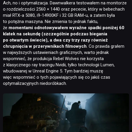
Ach, no i optymalizacja. Dawnwalkera testowałem na monitorze
o rozdzielczości 2560 × 1440 oraz pececie, który w bebechach
miał RTX-a 5080, i9-14900KF i 32 GB RAM-u, a zatem była
to potężna maszyna. Nie zmienia to jednak faktu,
że
momentami odnotowywałem wyraźne spadki poniżej 60
klatek na sekundę (szczególnie podczas biegania
po otwartym świecie), a dwa czy trzy razy również
chrupnięcia w przerywnikach filmowych
. Co prawda grałem
w najwyższych ustawieniach graficznych, warto jednak
wspomnieć, że produkcja Rebel Wolves nie korzysta
z klasycznego ray tracingu Nvidii, tylko technologii Lumen,
wbudowanej w Unreal Engine 5. Tym bardziej muszę
więc wspomnieć o tych pojawiających się co jakiś czas
optymalizacyjnych niedoróbkach.