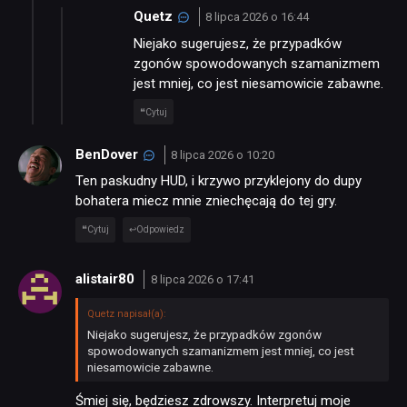
Quetz
8 lipca 2026 o 16:44
Niejako sugerujesz, że przypadków
zgonów spowodowanych szamanizmem
jest mniej, co jest niesamowicie zabawne.
Cytuj
BenDover
8 lipca 2026 o 10:20
Ten paskudny HUD, i krzywo przyklejony do dupy
bohatera miecz mnie zniechęcają do tej gry.
Cytuj
Odpowiedz
alistair80
8 lipca 2026 o 17:41
Quetz napisał(a):
Niejako sugerujesz, że przypadków zgonów
spowodowanych szamanizmem jest mniej, co jest
niesamowicie zabawne.
Śmiej się, będziesz zdrowszy. Interpretuj moje