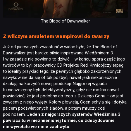
The Blood of Dawnwalker
Z wilczym amuletem wampirowi do twarzy
Już od pierwszych zwiastunów widać było, że The Blood of
Dawnwalker jest bardzo silnie inspirowane Wiedźminem 3.
I w zasadzie nie powinno to dziwić – w końcu spora część jego
twórców to byli pracownicy CD Projektu Red. Krwiopijczy erpeg
to idealny przykład tego, że pewnych głęboko zakorzenionych
nawyków nie da się ot tak pozbyć, nawet jeśli niekoniecznie
działają na korzyść nowej produkcji. Najgorzej wypada
tu nieszczęsny tryb detektywistyczny, gdyż nie można nawet
powiedzieć, że jest podobny do tego z Dzikiego Gonu – on jest
żywcem z niego wyjęty. Kolory płowieją, Coen schyla się i dotyka
palcem podświetlonych śladów, a potem mruczy coś
pod nosem.
Jeden z najgorszych systemów Wiedźmina 3
powraca tu w niezmienionej formie, co zdecydowanie
nie wywołało we mnie zachwytu.