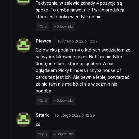
Faktycznie, w zalewie żenady 4 pozycje są
spoko. To chyba nawet nie 1% ich produkcji,
która jest spoko więc tyle co nic.
Cytuj
Odpowiedz
Piewca
16 lutego 2022 o 12:27
Człowieku podałem 4 o których wiedziałem że
są wyprodukowane przez Netflixa nie tylko
dostępne tam i które oglądałem. A nie
oglądałem Picky blinders i chyba house of
cards tez jest ich. Ale pewnie lepiej powtarzać
że nic tam nie ma bo ci się wiedźmin nie
podoba
Cytuj
Odpowiedz
Sttark
16 lutego 2022 o 12:29
xd
Cytuj
Odpowiedz