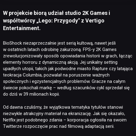
W projekcie biorą udział studio 2K Games i
współtwórcy „Lego: Przygody" z Vertigo
Entertainment.
BioShock niezaprzeczalnie jest serią kultową, nawet jeśli
w ostatnich latach odrobinę zakurzoną. FPS-y 2K Games
zrewolucjonizowały sposób opowiadania historii w grach, łącząc
elementy horroru z dynamiczną akcją. Jej unikalny setting
upadłych utopii, takich jak podwodne miasto Rapture czy latająca
teokracja Columbia, pozwalał na poruszenie ważnych
społecznych i egzystencjalnych problemów. Gracze na całym
świecie pokochali markę – według szacunków cykl sprzedał się
do dziś w 39 milionach kopii.
Od dawna czuliśmy, że wyjątkowa tematyka tytułów stanowi
niezwykle atrakcyjny materiał na ekranizację. Jak się okazało,
Netflix jest podobnego zdania – korporacja ogłosiła na swoim
Twitterze rozpoczęcie prac nad filmową adaptacją serii.