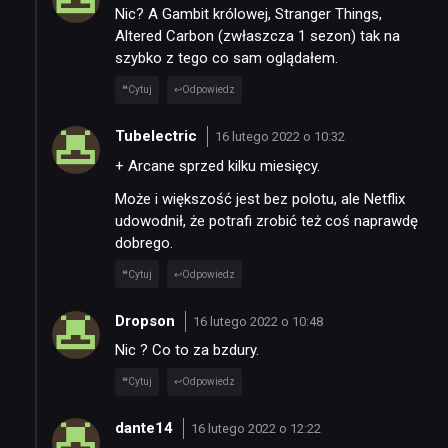
SKLEP
Nic? A Gambit królowej, Stranger Things,
Altered Carbon (zwłaszcza 1 sezon) tak na
szybko z tego co sam oglądałem.
Cytuj
Odpowiedz
Tubelectric
16 lutego 2022 o 10:32
+ Arcane sprzed kilku miesięcy.
Może i większość jest bez polotu, ale Netflix
udowodnił, że potrafi zrobić też coś naprawdę
dobrego.
Cytuj
Odpowiedz
Dropson
16 lutego 2022 o 10:48
Nic ? Co to za bzdury.
Cytuj
Odpowiedz
dante14
16 lutego 2022 o 12:22