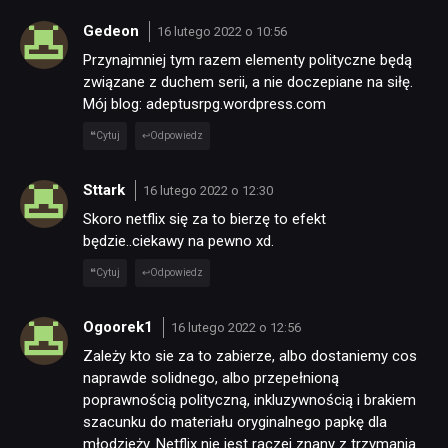
Gedeon
16 lutego 2022 o 10:56
Przynajmniej tym razem elementy polityczne będą
związane z duchem serii, a nie doczepiane na siłę.
Mój blog: adeptusrpg.wordpress.com
Cytuj
Odpowiedz
Sttark
16 lutego 2022 o 12:30
Skoro netflix się za to bierzę to efekt
będzie..ciekawy na pewno xd.
Cytuj
Odpowiedz
Ogoorek1
16 lutego 2022 o 12:56
Zależy kto sie za to zabierze, albo dostaniemy cos
naprawde solidnego, albo przepełnioną
poprawnością polityczną, inkluzywnością i brakiem
szacunku do materiału oryginalnego papkę dla
młodzieży. Netflix nie jest raczej znany z trzymania