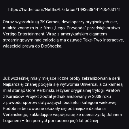
https://twitter.com/NetflixPL/status/1493638441405403141
Obraz wyprodukują 2K Games, developerzy oryginalnych gier,
a także znane m.in. z filmu „Lego: Przygoda” przedsiębiorstwo
Vertigo Entertainment. Wraz z amerykańskim gigantem
streamingowym nad całością ma czuwać Take-Two Interactive,
właściciel prawa do BioShocka.
Już wcześniej miały miejsce liczne próby zekranizowania serii.
Najbardziej znanej podjęła się wytwórnia Universal, a za kamerą
miał stanąć Gore Verbinski, reżyser oryginalnej trylogii Piratów
z Karaibów. Projekt został jednak anulowany w 2008 roku
z powodu sporów dotyczących budżetu i kategorii wiekowej.
Podobnie bezowocne okazały się późniejsze działania
Verbinskiego, zakładające współpracę ze scenarzystą Johnem
Loganem – ten pomysł porzucono pięć lat później.