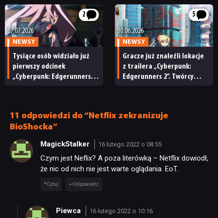
powstało z pomocą AI
2
5
PUBLICYSTYKA
07.07.2026
30.06.2026
NEWSY
NEWSY
Tysiące osób widziało już
Gracze już znaleźli lokacje
KULTURA
pierwszy odcinek
z trailera „Cyberpunk:
„Cyberpunk: Edgerunners
Edgerunners 2”. Twórcy
2”. CD Projekt Red dziękuje
znowu zadbali o detale
RETRO
za brak wycieków
11 odpowiedzi do “Netflix zekranizuje
TECHNOLOGIE
BioShocka”
MagickStalker
16 lutego 2022 o 08:55
DYSKUSJE
Czym jest Neflix? A poza literówką – Netflix dowiodł,
że nic od nich nie jest warte oglądania. EoT.
Cytuj
Odpowiedz
JUŻ GRALIŚMY
Piewca
16 lutego 2022 o 10:16