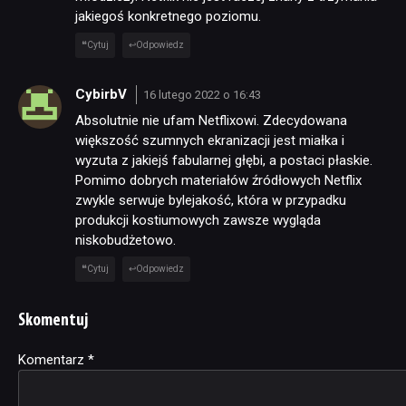
jakiegoś konkretnego poziomu.
Cytuj
Odpowiedz
CybirbV
16 lutego 2022 o 16:43
Absolutnie nie ufam Netflixowi. Zdecydowana
większość szumnych ekranizacji jest miałka i
wyzuta z jakiejś fabularnej głębi, a postaci płaskie.
Pomimo dobrych materiałów źródłowych Netflix
zwykle serwuje bylejakość, która w przypadku
produkcji kostiumowych zawsze wygląda
niskobudżetowo.
Cytuj
Odpowiedz
Skomentuj
Komentarz
Alternative:
*