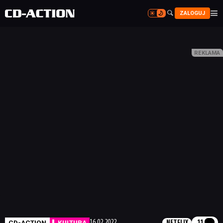


ZALOGUJ


CD-ACTION
KULTURA
16.02.2022