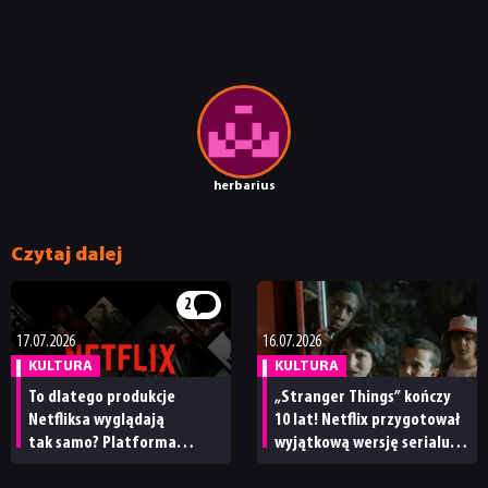
herbarius
Czytaj dalej
2
17.07.2026
16.07.2026
KULTURA
KULTURA
To dlatego produkcje
„Stranger Things” kończy
NEWSY
Netfliksa wyglądają
10 lat! Netflix przygotował
tak samo? Platforma
wyjątkową wersję serialu
przyznała, ile jej tytułów
na rocznicę
RECENZJE