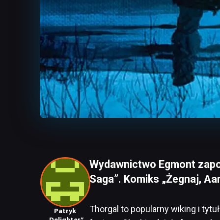
Wydawnictwo Egmont zapowi
Saga”. Komiks „Żegnaj, Aar
Thorgal to popularny wiking i ty
Patryk