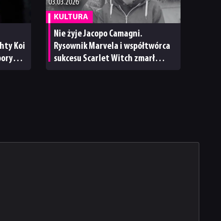
03.03.2026
KULTURA
Nie żyje Jacopo Camagni.
hty Koi
Rysownik Marvela i współtwórca
boryka
sukcesu Scarlet Witch zmarł
i
w wieku 48 lat