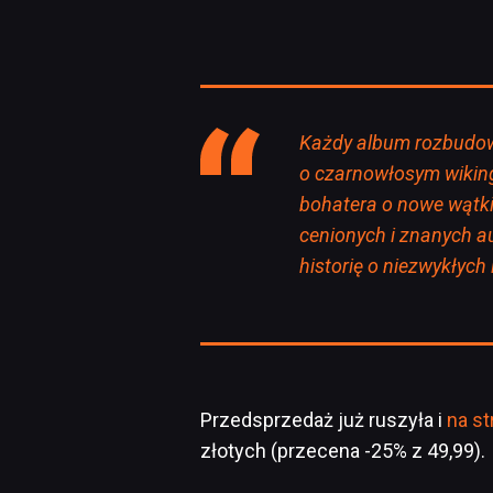
Każdy album rozbudowu
o czarnowłosym wiking
bohatera o nowe wątki
cenionych i znanych a
historię o niezwykłych
Przedsprzedaż już ruszyła i
na s
złotych (przecena -25% z 49,99).