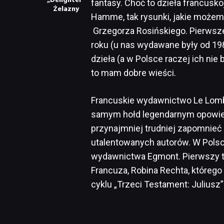
„Delighter”
fantasy. Choć to dzieła francusk
Żelazny
Hamme, tak rysunki, jakie możem
Grzegorza Rosińskiego. Pierwsze
roku (u nas wydawane były od 1988)
dzieła (a w Polsce raczej ich nie
to mam dobre wieści.
Francuskie wydawnictwo Le Lomb
samym hołd legendarnym opowieśc
przynajmniej trudniej zapomnieć 
utalentowanych autorów. W Polsc
wydawnictwa Egmont. Pierwszy tom
Francuza, Robina Rechta, któreg
cyklu „Trzeci Testament: Juliusz”