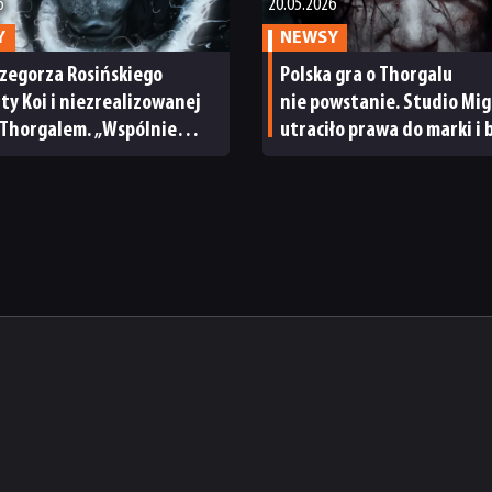
6
20.05.2026
Y
NEWSY
zegorza Rosińskiego
Polska gra o Thorgalu
ty Koi i niezrealizowanej
nie powstanie. Studio Mig
 Thorgalem. „Wspólnie
utraciło prawa do marki i 
 ojcem jesteśmy ofiarami
się z problemami sądowym
lacji”