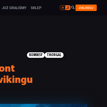

ZALOGUJ
JUŻ GRALIŚMY
SKLEP

KOMIKSY
THORGAL
ont
wikingu