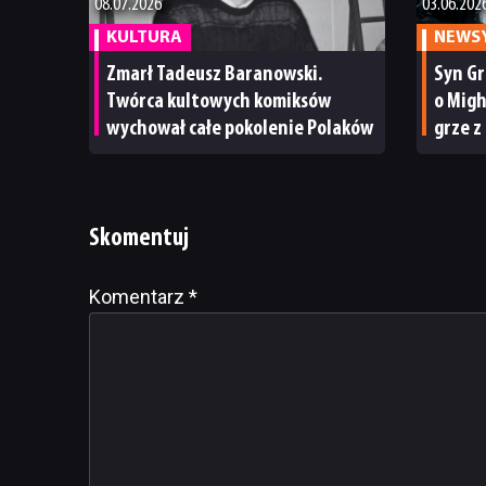
08.07.2026
03.06.202
KULTURA
NEWS
Zmarł Tadeusz Baranowski.
Syn Gr
Twórca kultowych komiksów
o Migh
wychował całe pokolenie Polaków
grze z
z moim
manipu
Skomentuj
Komentarz
Alternative:
*