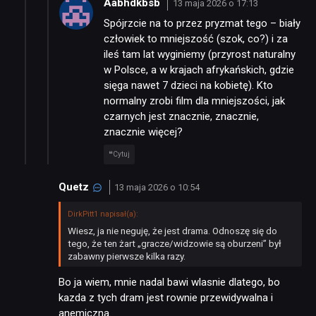
Aabhdkbsb
13 maja 2026 o 17:13
RECENZJE
Spójrzcie na to przez pryzmat tego – biały
człowiek to mniejszość (szok, co?) i za
PUBLICYSTYKA
ileś tam lat wyginiemy (przyrost naturalny
w Polsce, a w krajach afrykańskich, gdzie
sięga nawet 7 dzieci na kobietę). Kto
KULTURA
normalny zrobi film dla mniejszości, jak
czarnych jest znacznie, znacznie,
znacznie więcej?
RETRO
Cytuj
Quetz
13 maja 2026 o 10:54
TECHNOLOGIE
DirkPitt1 napisał(a):
Wiesz, ja nie neguję, że jest drama. Odnoszę się do
DYSKUSJE
tego, że ten żart „gracze/widzowie są oburzeni” był
zabawny pierwsze kilka razy.
JUŻ GRALIŚMY
Bo ja wiem, mnie nadal bawi wlasnie dlatego, bo
kazda z tych dram jest rownie przewidywalna i
anemiczna.