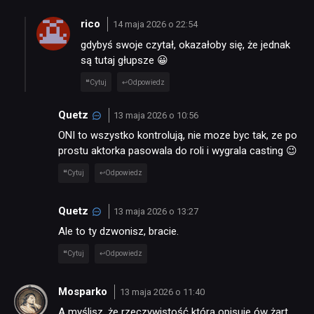
rico
14 maja 2026 o 22:54
gdybyś swoje czytał, okazałoby się, że jednak
są tutaj głupsze 😀
Cytuj
Odpowiedz
Quetz
13 maja 2026 o 10:56
ONI to wszystko kontrolują, nie moze byc tak, ze po
prostu aktorka pasowala do roli i wygrala casting 😉
Cytuj
Odpowiedz
Quetz
13 maja 2026 o 13:27
Ale to ty dzwonisz, bracie.
Cytuj
Odpowiedz
Mosparko
13 maja 2026 o 11:40
A myślisz, że rzeczywistość którą opisuje ów żart,