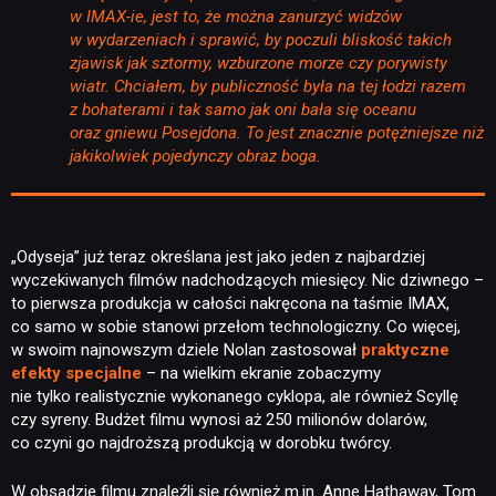
w IMAX-ie, jest to, że można zanurzyć widzów
w wydarzeniach i sprawić, by poczuli bliskość takich
zjawisk jak sztormy, wzburzone morze czy porywisty
wiatr. Chciałem, by publiczność była na tej łodzi razem
z bohaterami i tak samo jak oni bała się oceanu
oraz gniewu Posejdona. To jest znacznie potężniejsze niż
jakikolwiek pojedynczy obraz boga.
„Odyseja” już teraz określana jest jako jeden z najbardziej
wyczekiwanych filmów nadchodzących miesięcy. Nic dziwnego –
to pierwsza produkcja w całości nakręcona na taśmie IMAX,
co samo w sobie stanowi przełom technologiczny. Co więcej,
w swoim najnowszym dziele Nolan zastosował
praktyczne
efekty specjalne
– na wielkim ekranie zobaczymy
nie tylko realistycznie wykonanego cyklopa, ale również Scyllę
czy syreny. Budżet filmu wynosi aż 250 milionów dolarów,
co czyni go najdroższą produkcją w dorobku twórcy.
W obsadzie filmu znaleźli się również m.in. Anne Hathaway, Tom