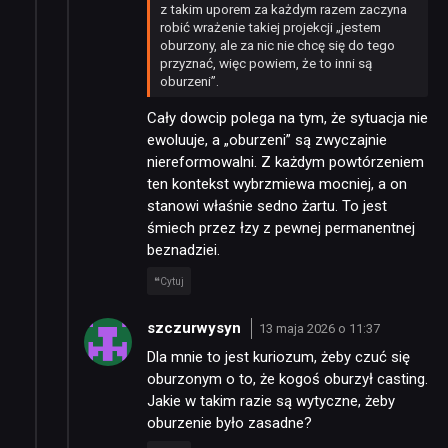
z takim uporem za każdym razem zaczyna
robić wrażenie takiej projekcji „jestem
oburzony, ale za nic nie chcę się do tego
przyznać, więc powiem, że to inni są
oburzeni”.
Cały dowcip polega na tym, że sytuacja nie
ewoluuje, a „oburzeni” są zwyczajnie
niereformowalni. Z każdym powtórzeniem
ten kontekst wybrzmiewa mocniej, a on
stanowi właśnie sedno żartu. To jest
śmiech przez łzy z pewnej permanentnej
beznadziei.
Cytuj
szczurwysyn
13 maja 2026 o 11:37
Dla mnie to jest kuriozum, żeby czuć się
oburzonym o to, że kogoś oburzył casting.
Jakie w takim razie są wytyczne, żeby
oburzenie było zasadne?