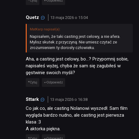
Cytuj
Odpowiedz
Quetz
13 maja 2026 o 15:04
MatKarp napisał(a):
Napisałem, że taki casting jest celowy, a nie afera.
Mylisz skutek z przyczyną. Nie umiesz czytać ze
zrozumieniem ty dorosły człowieku.
Aha, a casting jest celowy, bo…? Przypomnij sobie,
napisałeś wyżej, chyba że sam się zagubiłeś w
gęstwinie swoich myśli?
Cytuj
Odpowiedz
Sttark
13 maja 2026 o 16:38
Co jak co, ale casting Nolanowi wyszedł. Sam film
wygląda bardzo nudno, ale casting jest pierwsza
klasa :3
A aktorka piękna.
Cytuj
Odpowiedz