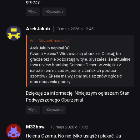
graczy.
Cytuj
Odpowiedz
ArekJakub
13 maja 2026 o 12:45
Artur Mazurek napisał(a):
ArekJakub napisał(a):
Czarna Helena? Widzowie są oburzeni.
Czekaj, bo
gracze też nie pozostają w tyle. Słyszałeś, że aktualnie
trwa review bombing Crimson Desert w związku z
nałożeniem na zadek jednej z żeńskich postaci
szortów? 😀 Nie ma wyjścia: musisz znów ogłosić
stan oburzenia graczy.
Dziękuję za informację. Niniejszym ogłaszam Stan
Podwyższonego Oburzenia!
Cytuj
Odpowiedz
M33how
13 maja 2026 o 13:02
Helena Czarna. No nic tylko usiąść i płakać. Ja