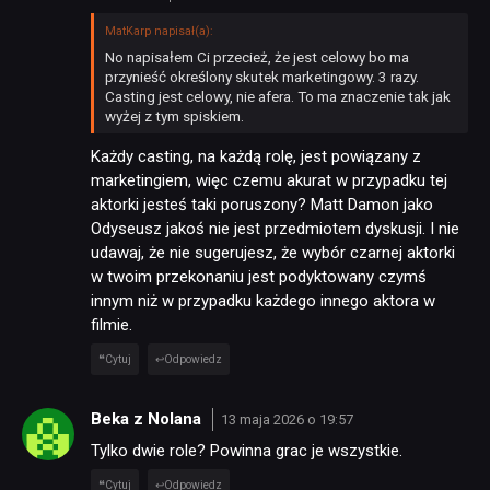
MatKarp napisał(a):
No napisałem Ci przecież, że jest celowy bo ma
przynieść określony skutek marketingowy. 3 razy.
Casting jest celowy, nie afera. To ma znaczenie tak jak
wyżej z tym spiskiem.
Każdy casting, na każdą rolę, jest powiązany z
marketingiem, więc czemu akurat w przypadku tej
aktorki jesteś taki poruszony? Matt Damon jako
Odyseusz jakoś nie jest przedmiotem dyskusji. I nie
udawaj, że nie sugerujesz, że wybór czarnej aktorki
w twoim przekonaniu jest podyktowany czymś
innym niż w przypadku każdego innego aktora w
filmie.
Cytuj
Odpowiedz
Beka z Nolana
13 maja 2026 o 19:57
Tylko dwie role? Powinna grac je wszystkie.
Cytuj
Odpowiedz