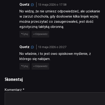
Quetz
13 maja 2026 o 17:58
No widzę, że nie umiesz odpowiedzieć, ale uciekanie
w zarzut chochoła, gdy dosłownie kilka linijek wyżej
można przeczytać co zasugerowałeś, jest dość
egzotyczną taktyką obronną.
Cytuj
Odpowiedz
Quetz
13 maja 2026 o 20:27
No właśnie, i to jest owo spiskowe myślenie, z
którego się nabijam.
Cytuj
Odpowiedz
Skomentuj
Komentarz
Alternative:
*