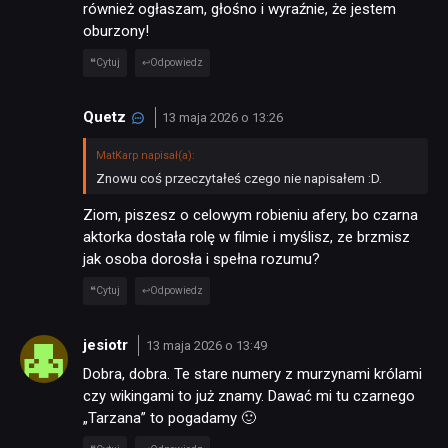
również ogłaszam, głośno i wyraźnie, że jestem
oburzony!
Cytuj
Odpowiedz
Quetz
13 maja 2026 o 13:26
MatKarp napisał(a):
Znowu coś przeczytałeś czego nie napisałem :D.
Ziom, piszesz o celowym robieniu afery, bo czarna
aktorka dostała rolę w filmie i myślisz, ze brzmisz
jak osoba dorosła i spełna rozumu?
Cytuj
Odpowiedz
jesiotr
13 maja 2026 o 13:49
Dobra, dobra. Te stare numery z murzynami królami
czy wikingami to już znamy. Dawać mi tu czarnego
„Tarzana” to pogadamy 🙂