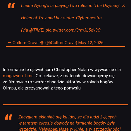
Lupita Nyong’o is playing two roles in ‘The Odyssey’ ⚔️
Helen of Troy and her sister, Clytemnestra
(via
@TIME
)
pic.twitter.com/3rm3L5dv3O
— Culture Crave 🍿 (@CultureCrave)
May 12, 2026
Informacje te ujawnił sam Christopher Nolan w wywiadzie dla
magazynu Time
. Co ciekawe, z materiału dowiadujemy się,
że filmowiec rozważał obsadzie aktorów w rolach bogów
Olimpu, ale zrezygnował z tego pomysłu:
Zacząłem skłaniać się ku idei, że dla ludzi żyjących
w tamtym okresie dowody na istnienie bogów były
wszędzie. Najwspanialsze w kinie, a w szczególności