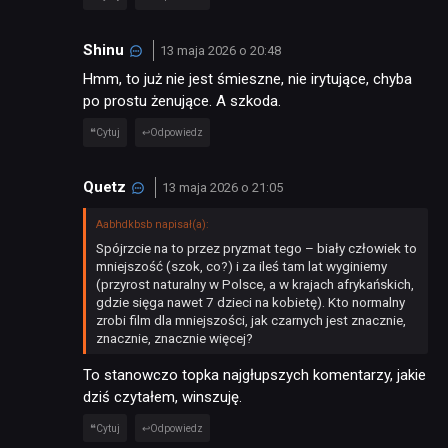
Shinu
13 maja 2026 o 20:48
Hmm, to już nie jest śmieszne, nie irytujące, chyba
po prostu żenujące. A szkoda.
Cytuj
Odpowiedz
Quetz
13 maja 2026 o 21:05
Aabhdkbsb napisał(a):
Spójrzcie na to przez pryzmat tego – biały człowiek to
mniejszość (szok, co?) i za ileś tam lat wyginiemy
(przyrost naturalny w Polsce, a w krajach afrykańskich,
gdzie sięga nawet 7 dzieci na kobietę). Kto normalny
zrobi film dla mniejszości, jak czarnych jest znacznie,
znacznie, znacznie więcej?
To stanowczo topka najgłupszych komentarzy, jakie
dziś czytałem, winszuję.
Cytuj
Odpowiedz