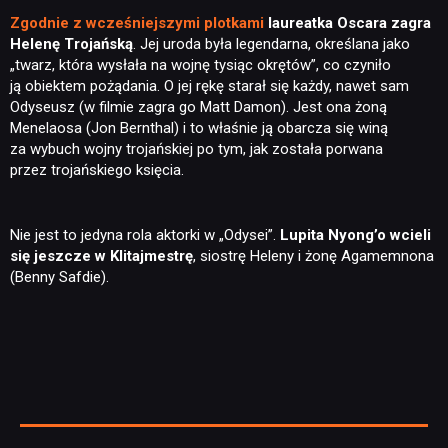
Zgodnie z wcześniejszymi plotkami
laureatka Oscara zagra
Helenę Trojańską
. Jej uroda była legendarna, określana jako
„twarz, która wysłała na wojnę tysiąc okrętów”, co czyniło
ją obiektem pożądania. O jej rękę starał się każdy, nawet sam
Odyseusz (w filmie zagra go Matt Damon). Jest ona żoną
Menelaosa (Jon Bernthal) i to właśnie ją obarcza się winą
za wybuch wojny trojańskiej po tym, jak została porwana
przez trojańskiego księcia.
Nie jest to jedyna rola aktorki w „Odysei”.
Lupita Nyong’o wcieli
się jeszcze w Klitajmestrę
, siostrę Heleny i żonę Agamemnona
(Benny Safdie).