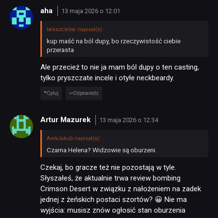
aha
13 maja 2026 o 12:01
bekazciebie napisał(a):
kup maść na ból dupy, bo rzeczywistość ciebie
przerasta
Ale przecież to nie ja mam ból dupy o ten casting,
tylko pryszczate incele i otyłe neckbeardy.
Cytuj
Odpowiedz
Artur Mazurek
13 maja 2026 o 12:34
ArekJakub napisał(a):
Czarna Helena? Widzowie są oburzeni.
Czekaj, bo gracze też nie pozostają w tyle.
Słyszałeś, że aktualnie trwa review bombing
Crimson Desert w związku z nałożeniem na zadek
jednej z żeńskich postaci szortów? 😀 Nie ma
wyjścia: musisz znów ogłosić stan oburzenia