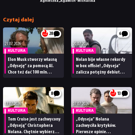
Agnieszka „AgaMich” Michalska
Czytaj dalej
28
6
23.07.2026
20.07.2026
KULTURA
KULTURA
Elon Musk stworzy własną
Nolan bije własne rekordy
„Odyseję” za pomocą AI.
w box offisie! „Odyseja”
Chce też dać 100 mln
zalicza potężny debiut
dolarów Melowi Gibsonowi
i wygrywa
na nakręcenie
z „Oppenheimerem”
„historycznie wiernej”
8
13
adaptacji
17.07.2026
07.07.2026
KULTURA
KULTURA
Tom Cruise jest zachwycony
„Odyseja” Nolana
„Odyseją” Christophera
zachwyciła krytyków.
Nolana. Chętnie wybierze
Pierwsze opinie