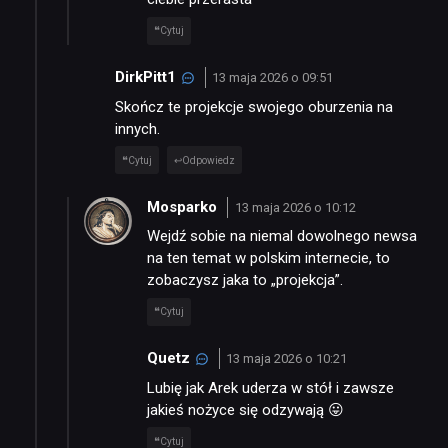
Cytuj
DirkPitt1
13 maja 2026 o 09:51
Skończ te projekcje swojego oburzenia na
innych.
Cytuj
Odpowiedz
Mosparko
13 maja 2026 o 10:12
Wejdź sobie na niemal dowolnego newsa
na ten temat w polskim internecie, to
zobaczysz jaka to „projekcja”.
Cytuj
Quetz
13 maja 2026 o 10:21
Lubię jak Arek uderza w stół i zawsze
jakieś nożyce się odzywają 😛
Cytuj