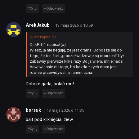
SKLEP
Cytuj
Odpowiedz
ArekJakub
13 maja 2026 o 10:59
Quetz napisał(a):
DirkPitt1 napisał(a):
Wiesz, ja nie neguję, że jest drama. Odnoszę się do
tego, że ten żart „gracze/widzowie są oburzeni” był
zabawny pierwsze kilka razy.
Bo ja wiem, mnie nadal
bawi wlasnie dlatego, bo kazda z tych dram jest
rownie przewidywalna i anemiczna.
Dobrze gada, polać mu!
Cytuj
Odpowiedz
borsuk
13 maja 2026 o 11:35
bait pod kliknięcia. ziew
Cytuj
Odpowiedz