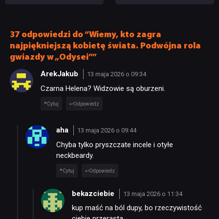
się na film jeszcze raz
zapowiadają bezbłędne
kino i rolę życia Toma
Hollanda
37 odpowiedzi do “Wiemy, kto zagra
najpiękniejszą kobietę świata. Podwójna rola
gwiazdy w „Odysei””
ArekJakub
13 maja 2026 o 09:34
Czarna Helena? Widzowie są oburzeni.
Cytuj
Odpowiedz
aha
13 maja 2026 o 09:44
Chyba tylko pryszczate incele i otyłe
neckbeardy.
Cytuj
Odpowiedz
bekazciebie
13 maja 2026 o 11:34
kup maść na ból dupy, bo rzeczywistość
ciebie przerasta