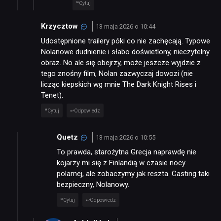
Cytuj
Krzycztow
13 maja 2026 o 10:44
Udostępnione trailery póki co nie zachęcają. Typowe
Nolanowe dudnienie i słabo doświetlony, nieczytelny
obraz. No ale się obejrzy, może jeszcze wyjdzie z
tego znośny film, Nolan zazwyczaj dowozi (nie
licząc kiepskich wg mnie The Dark Knight Rises i
Tenet).
Cytuj
Odpowiedz
Quetz
13 maja 2026 o 10:55
To prawda, starożytna Grecja naprawdę nie
kojarzy mi się z Finlandią w czasie nocy
polarnej, ale zobaczymy jak reszta. Casting taki
bezpieczny, Nolanowy.
NEWSY
Cytuj
Odpowiedz