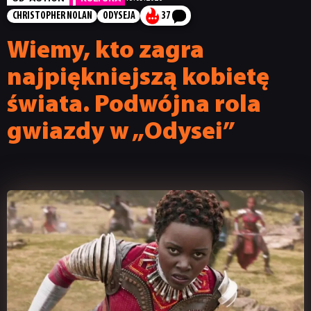
CHRISTOPHER NOLAN
ODYSEJA
37
Wiemy, kto zagra
najpiękniejszą kobietę
świata. Podwójna rola
gwiazdy w „Odysei”