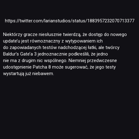
PUBLICYSTYKA
https://twitter.com/larianstudios/status/1883957232070713377
KULTURA
Niektórzy gracze niesłusznie twierdzą, że dostęp do nowego
update’u jest równoznaczny z wytypowaniem ich
RETRO
do zapowiadanych testów nadchodzącej łatki, ale twórcy
Baldur’s Gate’a 3 jednoznacznie podkreślili, że jedno
nie ma z drugim nic wspólnego. Niemniej przedwczesne
TECHNOLOGIE
udostępnienie Patcha 8 może sugerować, że jego testy
wystartują już niebawem.
DYSKUSJE
JUŻ GRALIŚMY
SKLEP