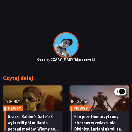
Cezary „CZARY_MARY” Marczewski
Czytaj dalej
2
05.08.2026
04.08.2026
NEWSY
NEWSY
Gracze Baldur’s Gate’a 3
Fan przetłumaczył runy
wykręcili pół miliarda
z korony w zwiastunie
pobrań modów. Wiemy też,
Divinity. Lariani ukryli tam