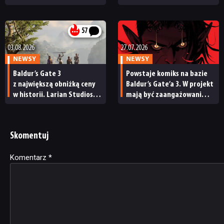
które postacie ginęły
trzy istotne słowa
najczęściej
57
03.08.2026
27.07.2026
NEWSY
NEWSY
Baldur’s Gate 3
Powstaje komiks na bazie
z największą obniżką ceny
Baldur’s Gate’a 3. W projekt
w historii. Larian Studios
mają być zaangażowani
świętuje 3 lata od premiery
twórcy gry,
swojego hitowego RPG
co zdementowali… oni
sami
Skomentuj
Komentarz
Alternative:
*