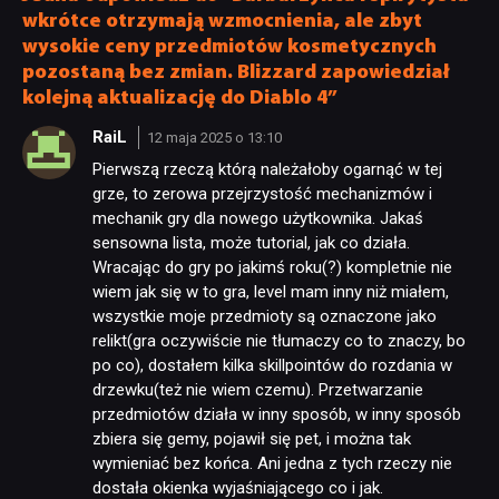
wkrótce otrzymają wzmocnienia, ale zbyt
wysokie ceny przedmiotów kosmetycznych
pozostaną bez zmian. Blizzard zapowiedział
kolejną aktualizację do Diablo 4”
RaiL
12 maja 2025 o 13:10
Pierwszą rzeczą którą należałoby ogarnąć w tej
grze, to zerowa przejrzystość mechanizmów i
mechanik gry dla nowego użytkownika. Jakaś
sensowna lista, może tutorial, jak co działa.
Wracając do gry po jakimś roku(?) kompletnie nie
wiem jak się w to gra, level mam inny niż miałem,
wszystkie moje przedmioty są oznaczone jako
relikt(gra oczywiście nie tłumaczy co to znaczy, bo
po co), dostałem kilka skillpointów do rozdania w
drzewku(też nie wiem czemu). Przetwarzanie
przedmiotów działa w inny sposób, w inny sposób
zbiera się gemy, pojawił się pet, i można tak
wymieniać bez końca. Ani jedna z tych rzeczy nie
dostała okienka wyjaśniającego co i jak.