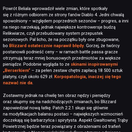
Powrót Beliala wprowadził wiele zmian, które spotkały
się z różnym odbiorem ze strony fanów Diablo 4. Jedni chwalą
spowolniony – względem poprzednich sezonów – progres, a inni
na niego narzekają, jednak największe kontrowersje budzą
Relikwiarze, czyli przebudowany system przepustek
sezonowych. Pal licho, że na początku były one zbugowane,
bo
Blizzard ostatecznie naprawił błędy
. Gorzej, że twórcy
postanowili podnieść ceny – w ramach battle passa gracze
otrzymują teraz mniej bonusowych przedmiotów za większe
pieniądze. Podobnie wygląda to ze
skinami inspirowanymi
„Berserkiem”
– za pełen zestaw chętni zapłacą 18 500 sztuk
platyny, czyli około 629 zł.
Korpopatologia, inaczej się tego
nazwać nie da
.
Zostawmy jednak na chwilę ten obraz nędzy i pieniędzy
oraz skupmy się na nadchodzących zmianach, bo Blizzard
zapowiedział nową łatkę. Patch 2.2.1 skupi się głównie
na modyfikacjach balansu postaci – największych wzmocnień
doczekają się barbarzyńca i spirytysta. Aspekt Gwałtownej Trąby
Powietrznej będzie teraz powiązany z obrażeniami od trafień