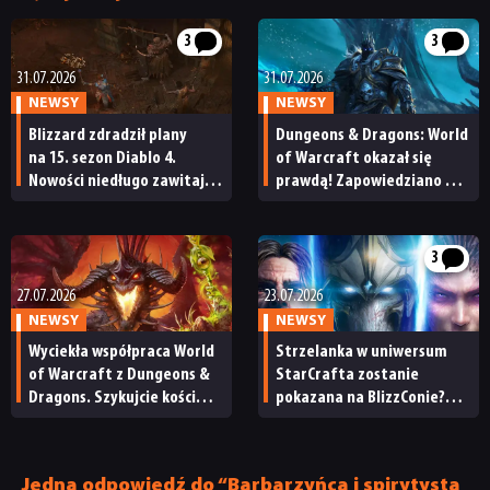
3
3
31.07.2026
31.07.2026
NEWSY
NEWSY
Blizzard zdradził plany
Dungeons & Dragons: World
na 15. sezon Diablo 4.
of Warcraft okazał się
Nowości niedługo zawitają
prawdą! Zapowiedziano też
na serwer testowy
kampanię w świecie Star
Wars
3
27.07.2026
23.07.2026
NEWSY
NEWSY
Wyciekła współpraca World
Strzelanka w uniwersum
of Warcraft z Dungeons &
StarCrafta zostanie
Dragons. Szykujcie kości
pokazana na BlizzConie?
do gry
Blizzard rozdaje darmową
nagrodę dla graczy
„dwójki”
Jedna odpowiedź do “Barbarzyńca i spirytysta