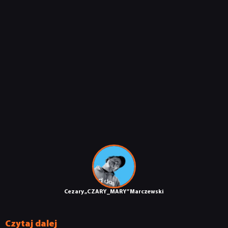
KULTURA
RETRO
TECHNOLOGIE
DYSKUSJE
JUŻ GRALIŚMY
SKLEP
Cezary „CZARY_MARY” Marczewski
Czytaj dalej