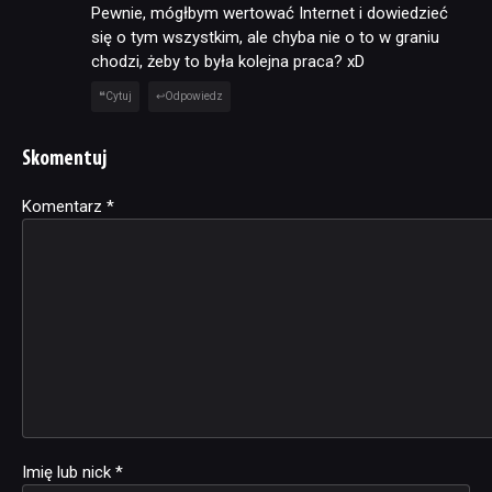
Pewnie, mógłbym wertować Internet i dowiedzieć
się o tym wszystkim, ale chyba nie o to w graniu
chodzi, żeby to była kolejna praca? xD
Cytuj
Odpowiedz
Skomentuj
Komentarz
Alternative:
*
Imię lub nick
*