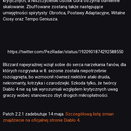
krytycznych, a Niszczycielski Uścisk Gora otrzyma odmienne
skalowanie. Zbuffowane zostaną także następujące
umiejętności spirytysty: Obrońca, Postawy Adaptacyjne, Witalne
Ciosy oraz Tempo Geniusza.
https://twitter.com/PezRadar/status/1920901874292588550
Blizzard najwyraźniej wziął sobie do serca narzekania fanów, dla
których rozgrywka w 8. sezonie została niepotrzebnie
rozciągnięta, bo wzmocnił również niektóre ataki druida,
NEWSY
nekromanty, łotrzyka i czarodziejki. Szkoda tylko, że twórcy
Diablo 4 nie są tak wyrozumiali względem krytycznych uwag
graczy wobec stanowczo zbyt drogich mikropłatności.
RECENZJE
Patch 2.2.1 zadebiutuje 14 maja.
Szczegółową listę zmian
PUBLICYSTYKA
znajdziecie na oficjalnej stronie Diablo 4
.