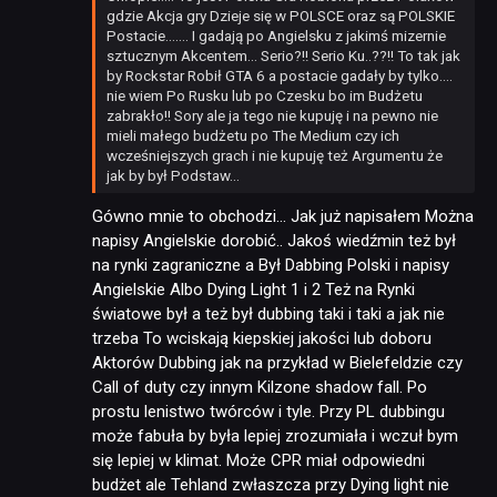
gdzie Akcja gry Dzieje się w POLSCE oraz są POLSKIE
Postacie……. I gadają po Angielsku z jakimś mizernie
sztucznym Akcentem… Serio?!! Serio Ku..??!! To tak jak
by Rockstar Robił GTA 6 a postacie gadały by tylko….
nie wiem Po Rusku lub po Czesku bo im Budżetu
zabrakło!! Sory ale ja tego nie kupuję i na pewno nie
mieli małego budżetu po The Medium czy ich
wcześniejszych grach i nie kupuję też Argumentu że
jak by był Podstaw…
Gówno mnie to obchodzi… Jak już napisałem Można
napisy Angielskie dorobić.. Jakoś wiedźmin też był
na rynki zagraniczne a Był Dabbing Polski i napisy
Angielskie Albo Dying Light 1 i 2 Też na Rynki
światowe był a też był dubbing taki i taki a jak nie
trzeba To wciskają kiepskiej jakości lub doboru
Aktorów Dubbing jak na przykład w Bielefeldzie czy
Call of duty czy innym Kilzone shadow fall. Po
prostu lenistwo twórców i tyle. Przy PL dubbingu
może fabuła by była lepiej zrozumiała i wczuł bym
się lepiej w klimat. Może CPR miał odpowiedni
budżet ale Tehland zwłaszcza przy Dying light nie