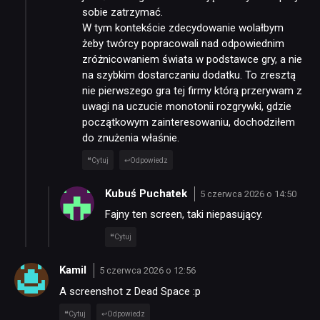
sobie zatrzymać.
W tym kontekście zdecydowanie wolałbym
żeby twórcy popracowali nad odpowiednim
zróżnicowaniem świata w podstawce gry, a nie
na szybkim dostarczaniu dodatku. To zresztą
nie pierwszego gra tej firmy którą przerywam z
uwagi na uczucie monotonii rozgrywki, gdzie
początkowym zainteresowaniu, dochodziłem
do znużenia właśnie.
Cytuj
Odpowiedz
Kubuś Puchatek
5 czerwca 2026 o 14:50
Fajny ten screen, taki niepasujący.
Cytuj
Kamil
5 czerwca 2026 o 12:56
A screenshot z Dead Space :p
Cytuj
Odpowiedz