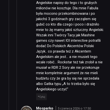
Angielskie napisy do tego i to grubych
milionów nie kosztuje. Dla mnie Fabuła
była mocono przekombinowana i po
jakichś 3 godzinach gry zacząłem się
gubić co kto dla czego i poco i drażniło
mnie to żę mamy jakiś sztuczny Angielski.
Wszak inni Twórcy Tacy jak Mashine
games czy nawet IOI interective potrafili
dodać Do Polskich Akcentów Polski
Język.. co prawda też z Akcentem
Angielskim ale jest… a nie musieli tego
wcale robić… Rockstar też tak zrobił a nie
musiał w RDR 2 Sory ale nie przekonuje
mnie kompletnie argument że nie mieli
budżetu czy że gra by się nie sprzedała
albo Gatka typu „A to trzeba było się
Angielskiego uczyć”
Cytuj
Mosparko
5 czerwca 2026 o 17:50