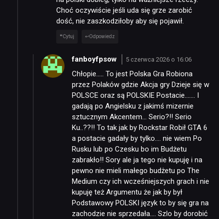
Choć oczywiście jeśli uda się grze zarobić
dość, nie zaszkodziłoby aby się pojawił.
Cytuj
Odpowiedz
fanboyfpsow
5 czerwca 2026 o 16:06
Chłopie….. To jest Polska Gra Robiona
przez Polaków gdzie Akcja gry Dzieje się w
POLSCE oraz są POLSKIE Postacie……. I
gadają po Angielsku z jakimś mizernie
sztucznym Akcentem… Serio?!! Serio
Ku..??!! To tak jak by Rockstar Robił GTA 6
a postacie gadały by tylko…. nie wiem Po
Rusku lub po Czesku bo im Budżetu
zabrakło!! Sory ale ja tego nie kupuję i na
pewno nie mieli małego budżetu po The
Medium czy ich wcześniejszych grach i nie
kupuję też Argumentu że jak by był
Podstawowy POLSKI język to by się gra na
zachodzie nie sprzedała…. Szlo by dorobić