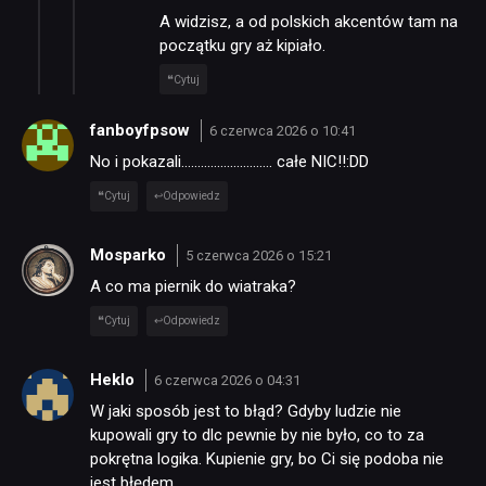
A widzisz, a od polskich akcentów tam na
początku gry aż kipiało.
Cytuj
fanboyfpsow
6 czerwca 2026 o 10:41
No i pokazali………………………. całe NIC!!:DD
Cytuj
Odpowiedz
Mosparko
5 czerwca 2026 o 15:21
A co ma piernik do wiatraka?
Cytuj
Odpowiedz
Heklo
6 czerwca 2026 o 04:31
W jaki sposób jest to błąd? Gdyby ludzie nie
kupowali gry to dlc pewnie by nie było, co to za
pokrętna logika. Kupienie gry, bo Ci się podoba nie
jest błędem…