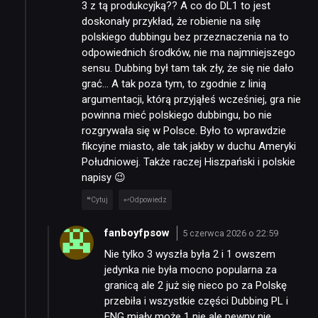
3 z tą produkcyjką?? A co do DL1 to jest
doskonały przykład, że robienie na siłę
polskiego dubbingu bez przeznaczenia na to
odpowiednich środków, nie ma najmniejszego
sensu. Dubbing był tam tak zły, że się nie dało
grać… A tak poza tym, to zgodnie z linią
argumentacji, którą przyjąłeś wcześniej, gra nie
powinna mieć polskiego dubbingu, bo nie
rozgrywała się w Polsce. Było to wprawdzie
fikcyjne miasto, ale tak jakby w duchu Ameryki
Południowej. Także raczej Hiszpański i polskie
napisy 😉
Cytuj
Odpowiedz
fanboyfpsow
5 czerwca 2026 o 22:59
Nie tylko 3 wyszła była 2 i 1 owszem
jedynka nie była mocno popularna za
granicą ale 2 już się nieco po za Polskę
przebiła i wszystkie części Dubbing PL i
ENG miały może 1 nie ale pewny nie