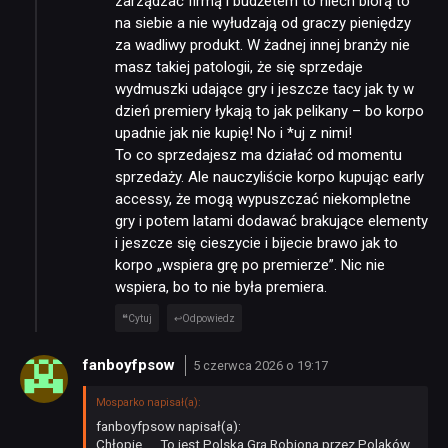
zarządzać firmą i budżetem to niech biorą to
na siebie a nie wyłudzają od graczy pieniędzy
za wadliwy produkt. W żadnej innej branży nie
masz takiej patologii, że się sprzedaje
wydmuszki udające gry i jeszcze tacy jak ty w
dzień premiery łykają to jak pelikany – bo korpo
upadnie jak nie kupię! No i *uj z nimi!
To co sprzedajesz ma działać od momentu
sprzedaży. Ale nauczyliście korpo kupując early
accessy, że mogą wypuszczać niekompletne
gry i potem latami dodawać brakujące elementy
i jeszcze się cieszycie i bijecie brawo jak to
korpo „wspiera grę po premierze”. Nic nie
wspiera, bo to nie była premiera.
Cytuj
Odpowiedz
fanboyfpsow
5 czerwca 2026 o 19:17
Mosparko napisał(a):
fanboyfpsow napisał(a):
Chłopie….. To jest Polska Gra Robiona przez Polaków