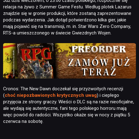
Już dziś wieczorem, o 23:00 czasu polskiego, rozpocznie się
relacja na żywo z Summer Game Festu. Według plotek Lazarus
znajdzie się w gronie produkcji, które zostaną zaprezentowane
podczas wydarzenia. Jak dotąd potwierdzono kilka gier, jakie
mają pojawić się na transmisji, m. in. Star Wars Zero Company,
RTS-a umieszczonego w świecie Gwiezdnych Wojen.
Cronos: The New Dawn doczekał się przyzwoitych recenzji
(
choć niepozbawionych krytycznych uwag
) i ciepłego
przyjęcia ze strony graczy. Wieści o DLC są na razie nieoficjalne,
ale wydają się autentyczne, fani tego polskiego horroru mają
więc powód do radości. Wszystko okaże się w nocy z piątku 5
czerwca na sobotę.