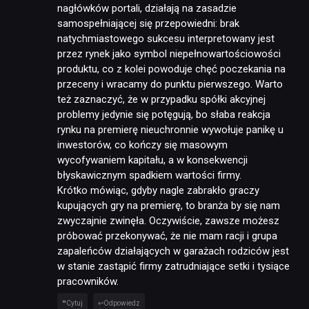
nagłówków portali, działają na zasadzie
samospełniającej się przepowiedni: brak
natychmiastowego sukcesu interpretowany jest
przez rynek jako symbol niepełnowartościowości
produktu, co z kolei powoduje chęć poczekania na
przeceny i wracamy do punktu pierwszego. Warto
też zaznaczyć, że w przypadku spółki akcyjnej
problemy jedynie się potęgują, bo słaba reakcja
rynku na premierę nieuchronnie wywołuje panikę u
inwestorów, co kończy się masowym
wycofywaniem kapitału, a w konsekwencji
błyskawicznym spadkiem wartości firmy.
Krótko mówiąc, gdyby nagle zabrakło graczy
kupujących gry na premierę, to branża by się nam
zwyczajnie zwinęła. Oczywiście, zawsze możesz
próbować przekonywać, że nie mam racji i grupa
zapaleńców działających w garażach rodziców jest
w stanie zastąpić firmy zatrudniające setki i tysiące
pracowników.
Cytuj
Odpowiedz