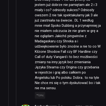
jestem już dobrze nie pamiętam ale 2 i 3
miały i co? odniosły sukces? Odniosły
owszem 2 nie tak spektakularny jak 3 ale
już zaistniała na świecie.. DL 1 według
mnie miał Spoko Dubbing a przynajmniej ja
nie miałem odczucia że nie gram w grę a
nie oglądam Jakichś pingwinów z
Madagaskaru czy Shreka a i
udźwiękowienie było znośne a nie to co W
Kilzone Shodow Fall czy BF Hardline czy
Call of duty Vangard i to bez możliwości
zmiany na inny język bez zmieniania
Języka Steama czy Origina czy grzebania
w rejestrze i graj albo całkiem po
Angielsku lub Po polsku. Dobra.. to na tyle
Nie chce mi się o tym dyskutować bo i tak
nie ma sensu.
Cytuj