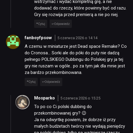
wstrzymać i wydać kompletną grę, a nie
dodawać do rzeczy, które powinny być od razu.
Gry się rozwija przed premierą a nie po niej.
Cytuj
Odpowiedz
fanboyfpsow
5 czerwca 2026 o 14:14
A czemu w miniaturze jest Dead space Remake? Co
do Cronosa… Sorki ale do póki do puty nie dadzą
pełnego POLSKIEGO Dubbingu do Polskiej gry ja tej
gry nie ruszam w ogóle.. po za tym jak dla mnie jest
za bardzo przekombinowana.
Cytuj
Odpowiedz
Mosparko
5 czerwca 2026 o 15:25
To po co Ci polski dubbing do
przekombinowanej gry? 😉
Ja na odwyrtkę powiem, że dobrze iż przy
małych budżetach twórcy nie wydają pieniędzy
na polski dobieg, tylko na ważniejsze rzeczy.