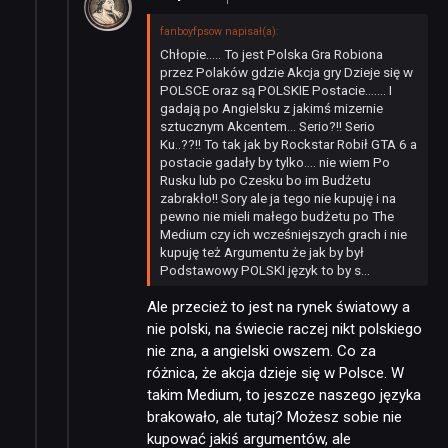
fanboyfpsow napisał(a):
Chłopie….. To jest Polska Gra Robiona
przez Polaków gdzie Akcja gry Dzieje się w
POLSCE oraz są POLSKIE Postacie……. I
gadają po Angielsku z jakimś mizernie
sztucznym Akcentem… Serio?!! Serio
Ku..??!! To tak jak by Rockstar Robił GTA 6 a
postacie gadały by tylko…. nie wiem Po
Rusku lub po Czesku bo im Budżetu
zabrakło!! Sory ale ja tego nie kupuję i na
pewno nie mieli małego budżetu po The
Medium czy ich wcześniejszych grach i nie
kupuję też Argumentu że jak by był
Podstawowy POLSKI język to by s…
Ale przecież to jest na rynek światowy a
nie polski, na świecie raczej nikt polskiego
nie zna, a angielski owszem. Co za
różnica, że akcja dzieje się w Polsce. W
takim Medium, to jeszcze naszego języka
brakowało, ale tutaj? Możesz sobie nie
kupować jakiś argumentów, ale