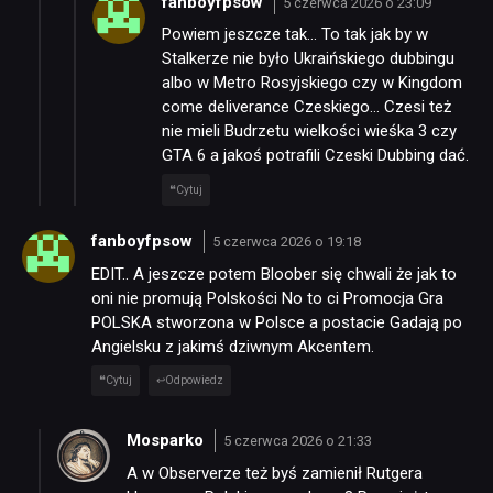
fanboyfpsow
5 czerwca 2026 o 23:09
Powiem jeszcze tak… To tak jak by w
Stalkerze nie było Ukraińskiego dubbingu
albo w Metro Rosyjskiego czy w Kingdom
come deliverance Czeskiego… Czesi też
nie mieli Budrzetu wielkości wieśka 3 czy
GTA 6 a jakoś potrafili Czeski Dubbing dać.
Cytuj
fanboyfpsow
5 czerwca 2026 o 19:18
EDIT.. A jeszcze potem Bloober się chwali że jak to
oni nie promują Polskości No to ci Promocja Gra
POLSKA stworzona w Polsce a postacie Gadają po
Angielsku z jakimś dziwnym Akcentem.
Cytuj
Odpowiedz
Mosparko
5 czerwca 2026 o 21:33
A w Observerze też byś zamienił Rutgera