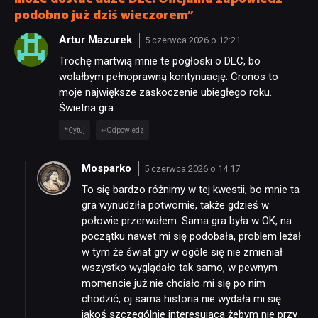
podobno już dziś wieczorem”
Artur Mazurek
5 czerwca 2026 o 12:21
Trochę martwią mnie te pogłoski o DLC, bo
wolałbym pełnoprawną kontynuację. Cronos to
moje największe zaskoczenie ubiegłego roku.
Świetna gra.
Cytuj
Odpowiedz
Mosparko
5 czerwca 2026 o 14:17
To się bardzo różnimy w tej kwestii, bo mnie ta
gra wynudziła potwornie, także gdzieś w
połowie przerwałem. Sama gra była w OK, na
początku nawet mi się podobała, problem leżał
w tym że świat gry w ogóle się nie zmieniał
wszystko wyglądało tak samo, w pewnym
momencie już nie chciało mi się po nim
chodzić, oj sama historia nie wydała mi się
jakoś szczególnie interesująca żebym nie przy