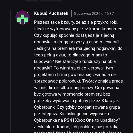
Kubuś Puchatek
5 czerwca 2026 o 16:37
Piszesz takie bzdury, że aż się przykro robi.
Idealnie wytresowany przez korpo konsument.
Czy kupując spodnie dostajesz je z jedną
nogawką, a drugą przyszyją ci po miesiącu?
Jeśli gra na premierę ma „jedną nogawkę”, do
tego pełną dziur, to dlaczego mam to
kupować? Nie starczyło funduszy na obie
nogawki? To winni są ci co kierowali tym
projektem i firma powinna się zwinąć a nie
sprzedawać półprodukt. Twórcy znajdą pracę
w innej firmie albo innej branży. Gra powinna
być gotowa w momencie premiery, bez
potrzeby wydawania patchy przez 3 lata jak
Cyberpunk. Czy gdyby zorganizowana grupa
przestępcza Kicińskiego nie wypuściła
Cyberpunka na PS4 i Xbox One to upadłaby?
Jeśli tak to trudno, ich problem, nie potrafią