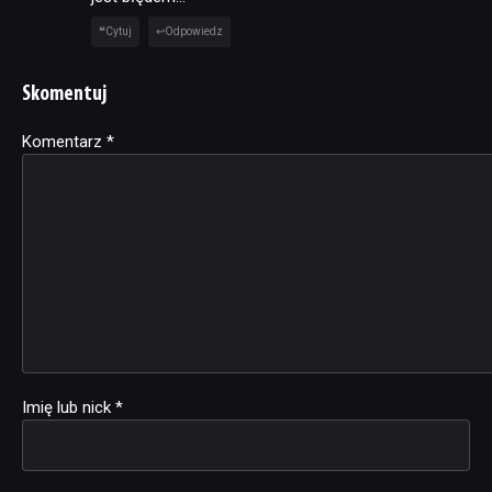
Cytuj
Odpowiedz
Skomentuj
Komentarz
Alternative:
*
Imię lub nick
*