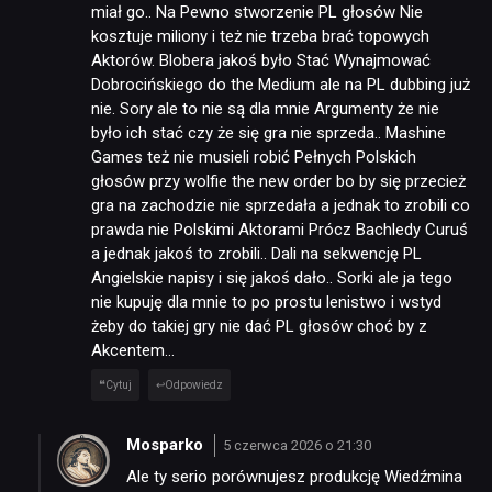
miał go.. Na Pewno stworzenie PL głosów Nie
kosztuje miliony i też nie trzeba brać topowych
Aktorów. Blobera jakoś było Stać Wynajmować
Dobrocińskiego do the Medium ale na PL dubbing już
nie. Sory ale to nie są dla mnie Argumenty że nie
było ich stać czy że się gra nie sprzeda.. Mashine
Games też nie musieli robić Pełnych Polskich
głosów przy wolfie the new order bo by się przecież
gra na zachodzie nie sprzedała a jednak to zrobili co
prawda nie Polskimi Aktorami Prócz Bachledy Curuś
a jednak jakoś to zrobili.. Dali na sekwencję PL
Angielskie napisy i się jakoś dało.. Sorki ale ja tego
nie kupuję dla mnie to po prostu lenistwo i wstyd
żeby do takiej gry nie dać PL głosów choć by z
Akcentem…
Cytuj
Odpowiedz
Mosparko
5 czerwca 2026 o 21:30
Ale ty serio porównujesz produkcję Wiedźmina