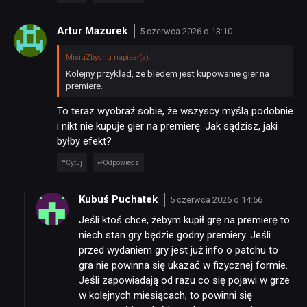
Artur Mazurek
5 czerwca 2026 o 13:10
MisiuZbychu napisał(a):
Kolejny przykład, ze bledem jest kupowanie gier na
premiere.
To teraz wyobraź sobie, że wszyscy myślą podobnie
i nikt nie kupuje gier na premierę. Jak sądzisz, jaki
byłby efekt?
Cytuj
Odpowiedz
Kubuś Puchatek
5 czerwca 2026 o 14:56
Jeśli ktoś chce, żebym kupił grę na premierę to
niech stan gry będzie godny premiery. Jeśli
przed wydaniem gry jest już info o patchu to
gra nie powinna się ukazać w fizycznej formie.
Jeśli zapowiadają od razu co się pojawi w grze
w kolejnych miesiącach, to powinni się