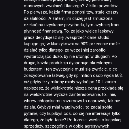
masowych zwolnień. Dlaczego? Z kilku powodów.
Po pierwsze, każda firma ponosi tzw. stałe koszty
JUŻ GRALIŚMY
działalności. A zatem, im dłużej jest zmuszona
czekać na uzyskanie przychodu, tym szybciej traci
płynność finansową. To, że jako wielce łaskawy
SKLEP
gracz decydujesz się „wesprzeć” dane studio
kupując grę w kluczykowni na 90% przecenie może
działać tylko dlatego, że wcześniej zarobiło
wystarczająco dużo, by nie utonąć w długach. Po
drugie, każda produkcja dysponuje określonym
budżetem i ten zwyczajnie musi się zwrócić, o co
zdecydowanie łatwiej, gdy np. milion osób wyda 60$,
niż gdyby trzy miliony miały wydać po 10. I zanim
napiszesz, że wielokrotnie niższa cena przekłada się
na wielokrotnie wyższe zainteresowanie, to… nie,
wbrew chłopskiemu rozumowi to naprawdę tak nie
działa. Gdybyś miał wątpliwości, to zadaj sobie
pytanie, czy kupiłbyś coś, co cię nie interesuje tylko
dlatego, że było tanie? Po trzecie, wieści o kiepskiej
sprzedaży, szczególnie w dobie agresywnych