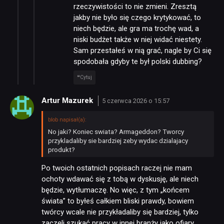
rzeczywistości to nie zmieni. Zresztą
jakby nie było się czego krytykować, to
NEWSY
niech będzie, ale gra ma trochę wad, a
niski budżet także w niej widać niestety.
Sam przestałeś w nią grać, nagle by Ci się
RECENZJE
spodobała gdyby te był polski dubbing?
Cytuj
PUBLICYSTYKA
Artur Mazurek
5 czerwca 2026 o 15:57
KULTURA
blob napisał(a):
No jaki? Koniec swiata? Armageddon? Tworcy
przykladaliby sie bardziej zeby wydac dzialajacy
produkt?
RETRO
Po twoich ostatnich popisach raczej nie mam
ochoty wdawać się z tobą w dyskusję, ale niech
TECHNOLOGIE
będzie, wytłumaczę. No więc, z tym „końcem
świata” to byłeś całkiem bliski prawdy, bowiem
twórcy wcale nie przykładaliby się bardziej, tylko
DYSKUSJE
zaczęli szukać pracy w innej branży jako ofiary