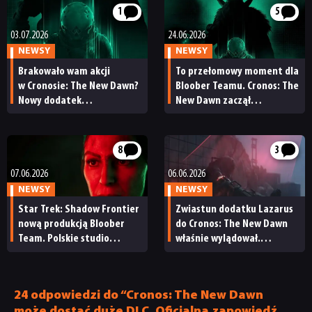
1
5
03.07.2026
24.06.2026
NEWSY
NEWSY
Brakowało wam akcji
To przełomowy moment dla
w Cronosie: The New Dawn?
Bloober Teamu. Cronos: The
Nowy dodatek
New Dawn zaczął
zdecydowanie podkręci
przynosić zyski
tempo rozgrywki
8
3
07.06.2026
06.06.2026
NEWSY
NEWSY
Star Trek: Shadow Frontier
Zwiastun dodatku Lazarus
nową produkcją Bloober
do Cronos: The New Dawn
Team. Polskie studio
właśnie wylądował.
zaprezentowało swoją
Kolektyw nie śpi, Kolektyw
kolejną grę
tropi
24 odpowiedzi do “Cronos: The New Dawn
może dostać duże DLC. Oficjalna zapowiedź