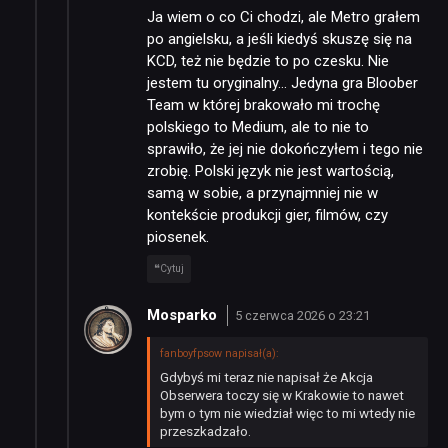
Ja wiem o co Ci chodzi, ale Metro grałem
po angielsku, a jeśli kiedyś skuszę się na
KCD, też nie będzie to po czesku. Nie
jestem tu oryginalny… Jedyna gra Bloober
Team w której brakowało mi trochę
polskiego to Medium, ale to nie to
sprawiło, że jej nie dokończyłem i tego nie
zrobię. Polski język nie jest wartością,
samą w sobie, a przynajmniej nie w
kontekście produkcji gier, filmów, czy
piosenek.
Cytuj
Mosparko
5 czerwca 2026 o 23:21
fanboyfpsow napisał(a):
Gdybyś mi teraz nie napisał że Akcja
Obserwera toczy się w Krakowie to nawet
bym o tym nie wiedział więc to mi wtedy nie
przeszkadzało.