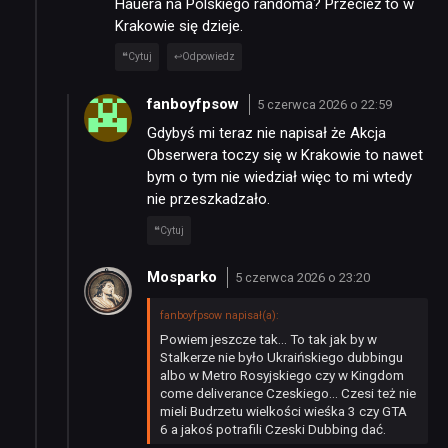
Hauera na Polskiego randoma? Przecież to w
Krakowie się dzieje.
Cytuj
Odpowiedz
fanboyfpsow
5 czerwca 2026 o 22:59
Gdybyś mi teraz nie napisał że Akcja
Obserwera toczy się w Krakowie to nawet
bym o tym nie wiedział więc to mi wtedy
nie przeszkadzało.
Cytuj
Mosparko
5 czerwca 2026 o 23:20
fanboyfpsow napisał(a):
Powiem jeszcze tak… To tak jak by w
Stalkerze nie było Ukraińskiego dubbingu
albo w Metro Rosyjskiego czy w Kingdom
come deliverance Czeskiego… Czesi też nie
mieli Budrzetu wielkości wieśka 3 czy GTA
6 a jakoś potrafili Czeski Dubbing dać.