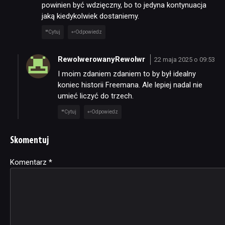
powinien być wdzięczny, bo to jedyna kontynuacja
jaką kiedykolwiek dostaniemy.
Cytuj
Odpowiedz
RewolwerowanyRewolwr
22 maja 2025 o 09:53
I moim zdaniem zdaniem to by był idealny
koniec historii Freemana. Ale lepiej nadal nie
umieć liczyć do trzech.
Cytuj
Odpowiedz
Skomentuj
Komentarz
Alternative:
*