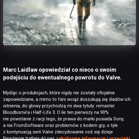
Marc Laidlaw opowiedział co nieco o swoim
podejściu do ewentualnego powrotu do Valve.
Myśląc o produkcjach, które nigdy nie zostały oficjalnie
zapowiedziane, a mimo to fani wciąż doszukują się śladów ich
istnienia, do głowy przychodzą mi dwa tytuły: remaster
Bloodborne’a i Half-Life 3. O ile ten pierwszy na 90%
nie powstanie z racji tego, że prawa do marki posiada Sony,
a nie FromSoftware oraz problemów z kodem gry, o tyle
z kontynuacją serii Valve zdecydowanie coś się dzieje.
Regularnie trafiają do nas
zakulisowe informacje i przecieki