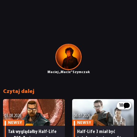
Maciej „Macix” Szymczak
Czytaj dalej
10
03.08.2026
06.07.2026
NEWSY
NEWSY
Tak wyglądałby Half-Life
Half-Life 3 miał być