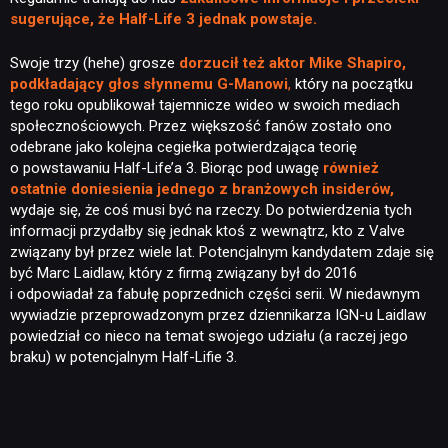
sugerujące, że Half-Life 3 jednak powstaje.
Swoje trzy (hehe) grosze
dorzucił też aktor Mike Shapiro,
podkładający głos słynnemu G-Manowi
,
który na początku
tego roku opublikował tajemnicze wideo w swoich mediach
społecznościowych. Przez większość fanów zostało ono
odebrane jako kolejna cegiełka potwierdzająca teorię
o powstawaniu Half-Life’a 3. Biorąc pod uwagę
również
ostatnie doniesienia jednego z branżowych insiderów,
wydaje się, że coś musi być na rzeczy. Do potwierdzenia tych
informacji przydałby się jednak ktoś z wewnątrz, kto z Valve
związany był przez wiele lat. Potencjalnym kandydatem zdaje się
być Marc Laidlaw, który z firmą związany był do 2016
i odpowiadał za fabułę poprzednich części serii. W niedawnym
wywiadzie przeprowadzonym przez dziennikarza IGN-u Laidlaw
powiedział co nieco na temat swojego udziału (a raczej jego
braku) w potencjalnym Half-Lifie 3.