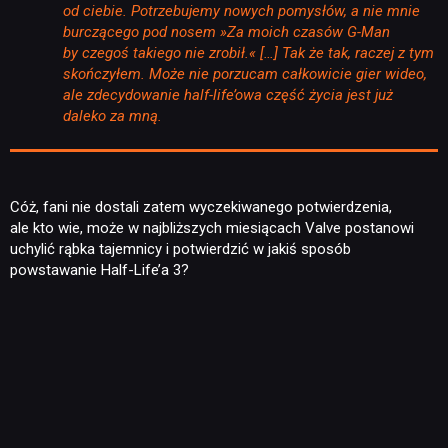
od ciebie. Potrzebujemy nowych pomysłów, a nie mnie
PUBLICYSTYKA
burczącego pod nosem »Za moich czasów G-Man
by czegoś takiego nie zrobił.« […] Tak że tak, raczej z tym
skończyłem. Może nie porzucam całkowicie gier wideo,
KULTURA
ale zdecydowanie half-life’owa część życia jest już
daleko za mną.
RETRO
Cóż, fani nie dostali zatem wyczekiwanego potwierdzenia,
TECHNOLOGIE
ale kto wie, może w najbliższych miesiącach Valve postanowi
uchylić rąbka tajemnicy i potwierdzić w jakiś sposób
powstawanie Half-Life’a 3?
DYSKUSJE
JUŻ GRALIŚMY
SKLEP