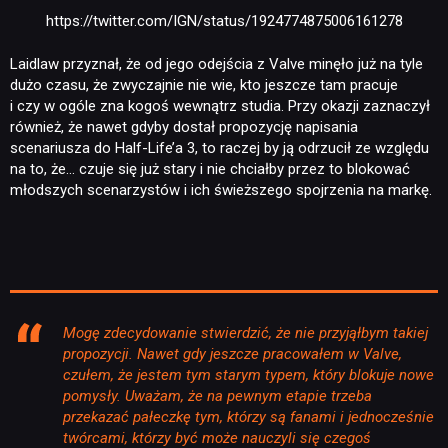
https://twitter.com/IGN/status/1924774875006161278
Laidlaw przyznał, że od jego odejścia z Valve minęło już na tyle
dużo czasu, że zwyczajnie nie wie, kto jeszcze tam pracuje
i czy w ogóle zna kogoś wewnątrz studia. Przy okazji zaznaczył
również, że nawet gdyby dostał propozycję napisania
scenariusza do Half-Life’a 3, to raczej by ją odrzucił ze względu
na to, że… czuje się już stary i nie chciałby przez to blokować
młodszych scenarzystów i ich świeższego spojrzenia na markę.
Mogę zdecydowanie stwierdzić, że nie przyjąłbym takiej
NEWSY
propozycji. Nawet gdy jeszcze pracowałem w Valve,
czułem, że jestem tym starym typem, który blokuje nowe
pomysły. Uważam, że na pewnym etapie trzeba
RECENZJE
przekazać pałeczkę tym, którzy są fanami i jednocześnie
twórcami, którzy być może nauczyli się czegoś