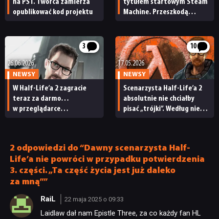
na PS1. Twórca zamierza
tytułem startowym Steam
opublikować kod projektu
Machine. Przeszkodą
podobno stała się
niezadowalająca wydajność
sprzętu
3
10
26.06.2026
17.05.2026
NEWSY
NEWSY
W Half-Life’a 2 zagracie
Scenarzysta Half-Life’a 2
teraz za darmo…
absolutnie nie chciałby
w przeglądarce
pisać „trójki”. Według niego
internetowej. Sprawdźcie
to wcale nie takie łatwe,
niezwykły projekt 2 fanów
jak uważają fani
2 odpowiedzi do “Dawny scenarzysta Half-
Life’a nie powróci w przypadku potwierdzenia
3. części. „Ta część życia jest już daleko
za mną””
RaiL
22 maja 2025 o 09:33
Laidlaw dał nam Epistle Three, za co każdy fan HL