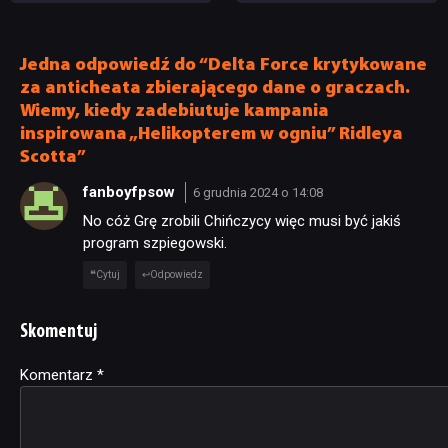
Twórcy zapowiadają
nadchodzące zmiany
Jedna odpowiedź do “Delta Force krytykowane
za anticheata zbierającego dane o graczach.
Wiemy, kiedy zadebiutuje kampania
inspirowana „Helikopterem w ogniu” Ridleya
Scotta”
fanboyfpsow
6 grudnia 2024 o 14:08
No cóż Grę zrobili Chińczycy więc musi być jakiś
program szpiegowski.
Cytuj
Odpowiedz
Skomentuj
Komentarz
Alternative:
*