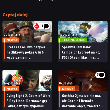
Czytaj dalej
14
8 godzin temu
12 godzin temu
NEWSY
TECHNOLOGIE
Prezes Take-Two nazywa
Sprawdziłem Halo:
netfliksowy pokaz GTA 6
Campaign Evolved na PC,
wydarzeniem
PS5 i Steam Machine.
obowiązkowym. Nawet
Wygląda świetnie,
nie wie, ilu Netflix
ale ma parę problemów
ma subskrybentów
[RECENZJA TECHNICZNA]
5
14 godzin temu
07.08.2026
NEWSY
NEWSY
Dying Light 2, Gears of War:
Gothica 2 jeszcze nie ma,
E-Day i inne. Darmowe gry
ale Gothic 1 Remake
i okazje w tym tygodniu
dostanie więcej zawartości.