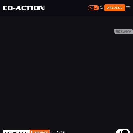


ZALOGUJ


CD-ACTION
NEWSY
06.12.2024