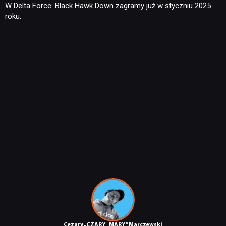
W Delta Force: Black Hawk Down zagramy już w styczniu 2025
roku.
TECHNOLOGIE
DYSKUSJE
JUŻ GRALIŚMY
SKLEP
Cezary „CZARY_MARY” Marczewski