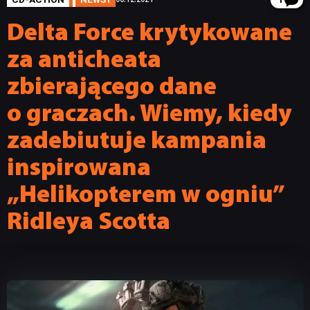
1
Delta Force krytykowane
za anticheata
zbierającego dane
o graczach. Wiemy, kiedy
zadebiutuje kampania
inspirowana
„Helikopterem w ogniu”
Ridleya Scotta