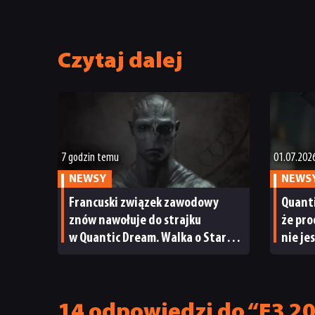
Czytaj dalej
7 godzin temu
01.07.202
NEWSY
NEWS
Francuski związek zawodowy
Quant
znów nawołuje do strajku
że pro
w Quantic Dream. Walka o Star
nie je
Wars Eclipse wciąż trwa?
konty
z plan
14 odpowiedzi do “E3 20