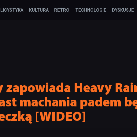
LICYSTYKA
KULTURA
RETRO
TECHNOLOGIE
DYSKUSJE
y zapowiada Heavy Rai
iast machania padem b
eczką [WIDEO]