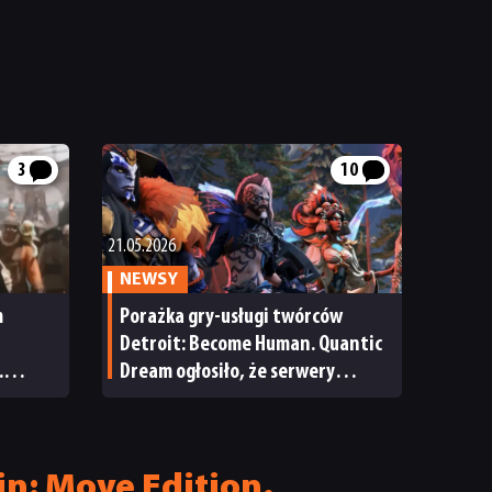
3
10
21.05.2026
NEWSY
m
Porażka gry-usługi twórców
Detroit: Become Human. Quantic
.
Dream ogłosiło, że serwery
ars
Spellcasters Chronicles
zostaną niedługo zamknięte
n: Move Edition.