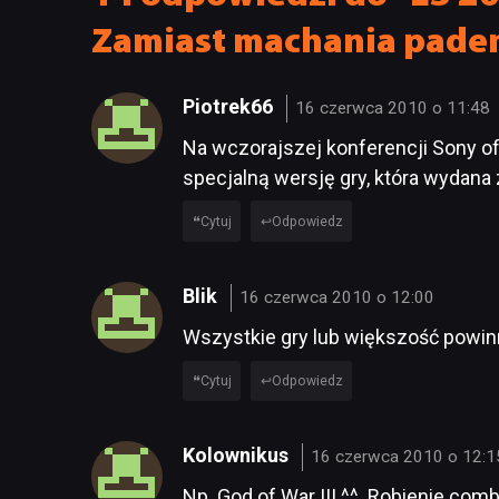
Zamiast machania pade
Piotrek66
16 czerwca 2010 o 11:48
Na wczorajszej konferencji Sony of
specjalną wersję gry, która wydana 
Cytuj
Odpowiedz
Blik
16 czerwca 2010 o 12:00
Wszystkie gry lub większość powinn
Cytuj
Odpowiedz
Kolownikus
16 czerwca 2010 o 12:1
Np. God of War III ^^. Robienie co