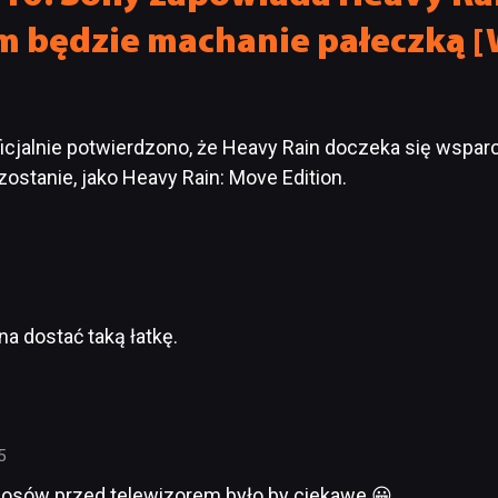
m będzie machanie pałeczką 
icjalnie potwierdzono, że Heavy Rain doczeka się wsparc
zostanie, jako Heavy Rain: Move Edition.
a dostać taką łatkę.
5
mbosów przed telewizorem było by ciekawe 😀 .