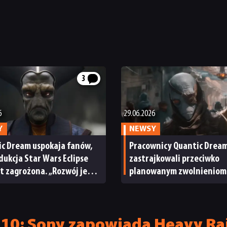
3
6
29.06.2026
Y
NEWSY
ic Dream uspokaja fanów,
Pracownicy Quantic Drea
dukcja Star Wars Eclipse
zastrajkowali przeciwko
st zagrożona. „Rozwój jest
planowanym zwolnieniom
nuowany zgodnie
„Staramy się ocalić Star W
ami”
Eclipse”
10: Sony zapowiada Heavy Rai