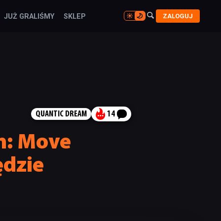

ZALOGUJ
JUŻ GRALIŚMY
SKLEP

QUANTIC DREAM
14
n: Move
ędzie