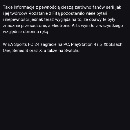
Takie informacje z pewnością cieszą zarówno fanów serii, jak
i jej twórców. Rozstanie z Fifą pozostawiło wiele pytań
KULTURA
i niepewności, jednak teraz wygląda na to, że obawy te były
znacznie przesadzone, a Electronic Arts wyszło z wszystkiego
względnie obronną ręką.
RETRO
W EA Sports FC 24 zagracie na PC, PlayStation 4 i 5, Xboksach
One, Series S oraz X, a także na Switchu.
TECHNOLOGIE
DYSKUSJE
JUŻ GRALIŚMY
SKLEP