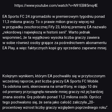
https://www.youtube.com/watch?v=N91EB85mq4E
EA Sports FC 24 zgromadziło w premierowym tygodniu ponad
11,3 miliona graczy. To o prawie milion graczy więcej niż
w przypadku zeszłorocznej Fify 23, której premierę EA nazwało
„rekordową i największą w historii serii”. Warto jednak
wspomnieć, że ta wyjątkowo wysoka liczba graczy zawiera
w sobie również osoby grające za pośrednictwem abonamentu
EA Play, a więc faktycznych kopii gry sprzedano zapewne mniej.
Kolejnym wynikiem, którym EA pochwaliło się w przytoczonym
NEWSY
wcześniej raporcie, jest liczba graczy EA Sports FC Mobile.
Ta odsłona serii, skierowana na smartfony, w ciągu 10 dni
od premiery przyciągnęła niewiele mniej graczy niż jej bardziej
RECENZJE
znana siostra. Grę pobrało ponad 11,2 miliona osób. Oprócz
tego pochwalono się, że seria jako całość zaliczyła „20-
procentowy wzrost liczby graczy względem poprzedniego roku”.
PUBLICYSTYKA