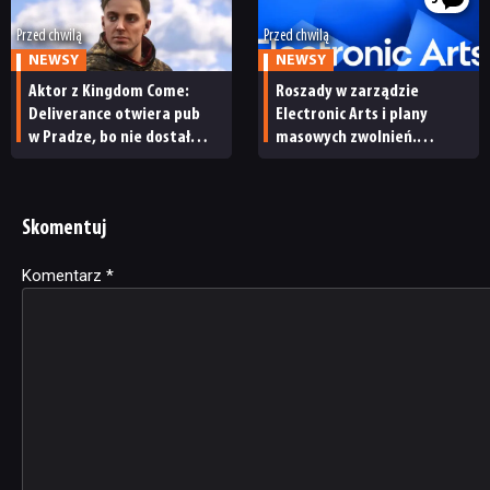
Przed chwilą
Przed chwilą
NEWSY
NEWSY
Aktor z Kingdom Come:
Roszady w zarządzie
Deliverance otwiera pub
Electronic Arts i plany
w Pradze, bo nie dostał
masowych zwolnień.
żadnej pracy w branży gier.
Po przejęciu przez Saudów
„To mój list miłosny
firma tonie w długach
do Czech”
Skomentuj
Komentarz
Alternative:
*