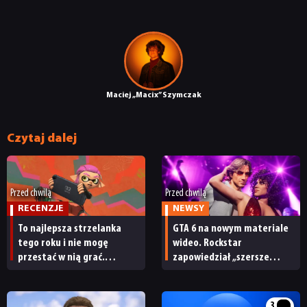
Maciej „Macix” Szymczak
Czytaj dalej
Przed chwilą
Przed chwilą
RECENZJE
NEWSY
To najlepsza strzelanka
GTA 6 na nowym materiale
tego roku i nie mogę
wideo. Rockstar
przestać w nią grać.
zapowiedział „szersze
Splatoon Raiders –
spojrzenie”
recenzja
3