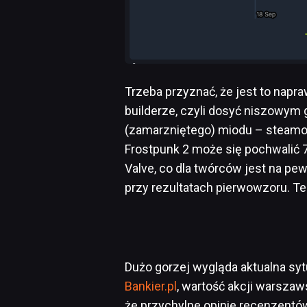
Trzeba przyznać, że jest to napr
builderze, czyli dosyć niszowym g
(zamarzniętego) miodu – steamowi
Frostpunk 2 może się pochwalić 
Valve, co dla twórców jest na p
przy rezultatach pierwowzoru. T
Dużo gorzej wygląda aktualna sytu
Bankier.pl
, wartość akcji warszaw
że przychylne opinie recenzentów