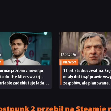
6
12.06.2026
Y
NEWSY
ormacja ziemi z nowego
11 bit studios zwalnia. Cię
u do The Alters w akcji.
miały dotknąć prawie wsz
ariable zadebiutuje lada
zespołów, ale planowane
projekty firmy są bezpiec
stpunk 2 przebił na Steamie r