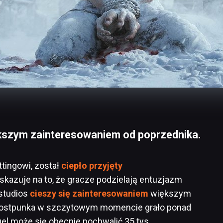
ększym zainteresowaniem od poprzednika.
tingowi, został
ciepło przyjęty
skazuje na to, że gracze podzielają entuzjazm
 studios
cieszy się zainteresowaniem
większym
Frostpunka w szczytowym momencie grało ponad
uel może się obecnie pochwalić 35 tys.