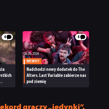
4
4
06.06.2026
NEWSY
cia
Nadchodzi nowy dodatek do The
ystkich
Alters. Last Variable zabierze nas
pod ziemię
zne
ekord graczy „jedynki”.