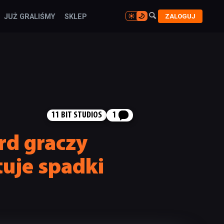

ZALOGUJ
JUŻ GRALIŚMY
SKLEP

11 BIT STUDIOS
1
rd graczy
tuje spadki