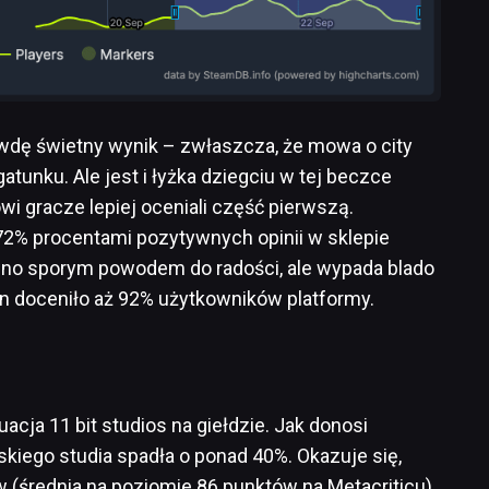
awdę świetny wynik – zwłaszcza, że mowa o city
atunku. Ale jest i łyżka dziegciu w tej beczce
 gracze lepiej oceniali część pierwszą.
72% procentami pozytywnych opinii w sklepie
ewno sporym powodem do radości, ale wypada blado
en doceniło aż 92% użytkowników platformy.
acja 11 bit studios na giełdzie. Jak donosi
skiego studia spadła o ponad 40%. Okazuje się,
 (średnia na poziomie 86 punktów na Metacriticu)