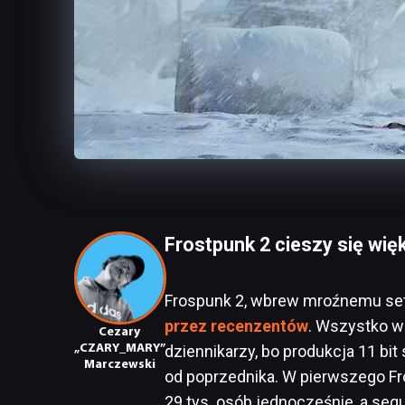
Frostpunk 2 cieszy się wi
Frospunk 2, wbrew mroźnemu set
przez recenzentów
. Wszystko w
Cezary
„CZARY_MARY”
dziennikarzy, bo produkcja 11 bit
Marczewski
od poprzednika. W pierwszego 
29 tys. osób jednocześnie, a seq