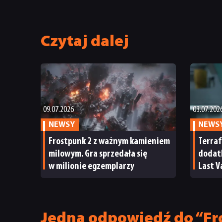
Czytaj dalej
09.07.2026
03.07.202
NEWSY
NEWS
Frostpunk 2 z ważnym kamieniem
Terraf
milowym. Gra sprzedała się
dodatk
w milionie egzemplarzy
Last V
dzień
Jedna odpowiedź do “Fro