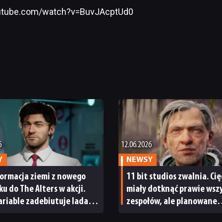
utube.com/watch?v=BuvJAcptUd0
6
12.06.2026
Y
NEWSY
ormacja ziemi z nowego
11 bit studios zwalnia. Cię
u do The Alters w akcji.
miały dotknąć prawie wsz
ariable zadebiutuje lada
zespołów, ale planowane
projekty firmy są bezpiec