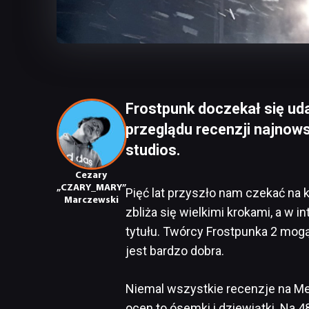
Frostpunk doczekał się u
przeglądu recenzji najnows
studios.
Cezary
„CZARY_MARY”
Pięć lat przyszło nam czekać na
Marczewski
zbliża się wielkimi krokami, a w i
tytułu. Twórcy Frostpunka 2 mogą
jest bardzo dobra.
Niemal wszystkie recenzje na M
ocen to ósemki i dziewiątki. Na 