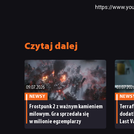
https://www.yo
Czytaj dalej
09.07.2026
03.07.202
NEWSY
NEWS
Frostpunk 2 z ważnym kamieniem
Terraf
milowym. Gra sprzedała się
dodatk
w milionie egzemplarzy
Last V
dzień