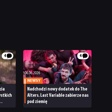
4
4
06.06.2026
NEWSY
cia
Nadchodzi nowy dodatek do The
ystkich
Alters. Last Variable zabierze nas
pod ziemię
zne