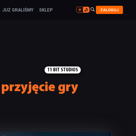

ZALOGUJ
JUŻ GRALIŚMY
SKLEP

11 BIT STUDIOS
przyjęcie gry