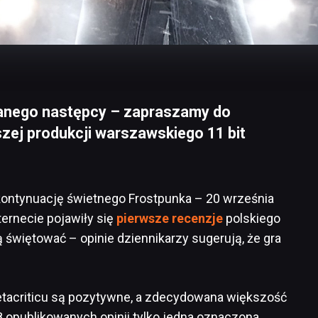
danego następcy – zapraszamy do
zej produkcji warszawskiego 11 bit
 kontynuację świetnego Frostpunka – 20 września
nternecie pojawiły się
pierwsze recenzje
polskiego
 świętować – opinie dziennikarzy sugerują, że gra
etacriticu są pozytywne, a zdecydowana większość
48 opublikowanych opinii tylko jedna oznaczona