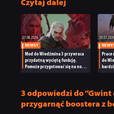
Czytaj dalej
07.08.2026
30.07.202
NEWSY
NEWS
Mod do Wiedźmina 3 przywraca
Prace
przydatną wyciętą funkcję.
do Wi
Pomoże przygotować się na nowy
bardz
dodatek Pieśni przeszłości
sądzil
uchyli
3 odpowiedzi do “Gwint
przygarnąć boostera z 