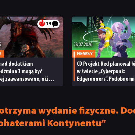
19
6
28.07.2026
Y
NEWSY
 nad dodatkiem
CD Projekt Red planował b
edźmina 3 mogą być
w świecie „Cyberpunk:
iej zaawansowane, niż
Edgerunners”. Podobno mi
iśmy. Angielski głos Geralta
za nią odpowiadać twórcy 
ł rąbka tajemnicy
Shantae
 otrzyma wydanie fizyczne. 
bohaterami Kontynentu”