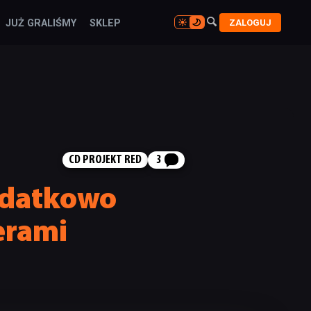

ZALOGUJ
JUŻ GRALIŚMY
SKLEP

CD PROJEKT RED
3
odatkowo
erami