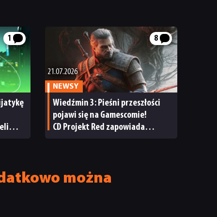
1
8
21.07.2026
NEWSY
ijatykę
Wiedźmin 3: Pieśni przeszłości
pojawi się na Gamescomie!
eli
CD Projekt Red zapowiada
serii
wyczekiwaną prezentację
dodatku
Dodatkowo można