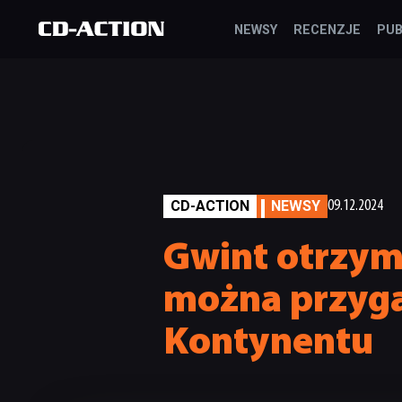
NEWSY
RECENZJE
PUB
CD-ACTION
NEWSY
09.12.2024
Gwint otrzym
można przyga
Kontynentu