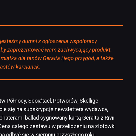
 jesteśmy dumni z ogłoszenia współpracy
aby zaprezentować wam zachwycający produkt.
iątka dla fanów Geralta i jego przygód, a także
zjastów karcianek.
tw Północy, Scoia’tael, Potworów, Skellige
ecie się na subskrypcję newslettera wydawcy,
ohaterami ballad sygnowany kartą Geralta z Rivii
Cena całego zestawu w przeliczeniu na złotówki
 ma odbyć się w sierpniu przyszłego roku.