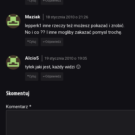
Cytuj
Odpowiedz
Maziak
18 stycznia 2010 o 21:26
lepperk1 inne rzeczy też możesz pokazać i zrobić.
No i co ?? I inne mogliby zakazać pomysl trochę.
Cytuj
Odpowiedz
Alcio5
19 stycznia 2010 o 19:05
tyłek jaki jest, każdy widzi 🙂
Cytuj
Odpowiedz
Skomentuj
Komentarz
Alternative:
*