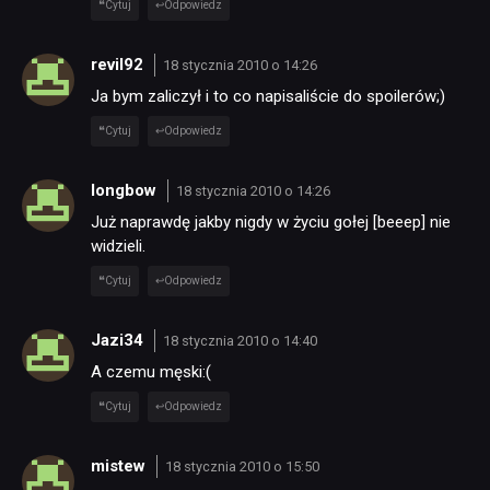
Cytuj
Odpowiedz
revil92
18 stycznia 2010 o 14:26
Ja bym zaliczył i to co napisaliście do spoilerów;)
Cytuj
Odpowiedz
longbow
18 stycznia 2010 o 14:26
Już naprawdę jakby nigdy w życiu gołej [beeep] nie
widzieli.
Cytuj
Odpowiedz
Jazi34
18 stycznia 2010 o 14:40
A czemu męski:(
Cytuj
Odpowiedz
mistew
18 stycznia 2010 o 15:50