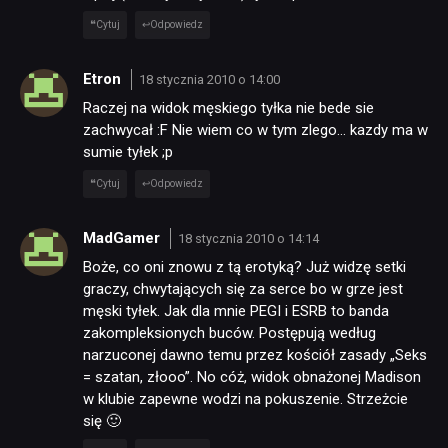
Cytuj
Odpowiedz
Etron
18 stycznia 2010 o 14:00
Raczej na widok męskiego tyłka nie bede sie
zachwycał :F Nie wiem co w tym zlego… kazdy ma w
sumie tyłek ;p
Cytuj
Odpowiedz
MadGamer
18 stycznia 2010 o 14:14
Boże, co oni znowu z tą erotyką? Już widzę setki
graczy, chwytających się za serce bo w grze jest
męski tyłek. Jak dla mnie PEGI i ESRB to banda
zakompleksionych buców. Postępują według
narzuconej dawno temu przez kościół zasady „Seks
= szatan, złooo”. No cóż, widok obnażonej Madison
w klubie zapewne wodzi na pokuszenie. Strzeżcie
się 🙂