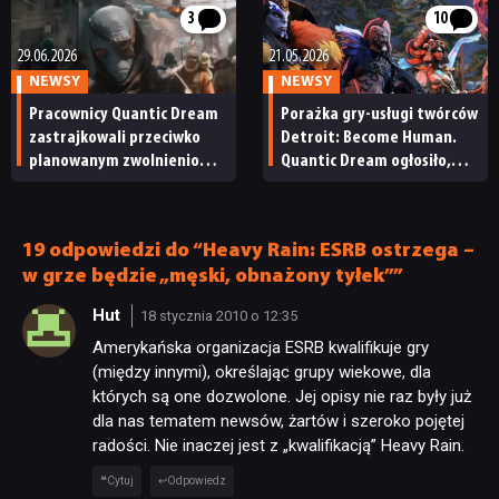
z planami”
3
10
29.06.2026
21.05.2026
NEWSY
NEWSY
Pracownicy Quantic Dream
Porażka gry-usługi twórców
zastrajkowali przeciwko
Detroit: Become Human.
planowanym zwolnieniom.
Quantic Dream ogłosiło,
„Staramy się ocalić Star
że serwery Spellcasters
Wars Eclipse”
Chronicles
zostaną niedługo
19 odpowiedzi do “Heavy Rain: ESRB ostrzega –
zamknięte
w grze będzie „męski, obnażony tyłek””
Hut
18 stycznia 2010 o 12:35
Amerykańska organizacja ESRB kwalifikuje gry
(między innymi), określając grupy wiekowe, dla
których są one dozwolone. Jej opisy nie raz były już
dla nas tematem newsów, żartów i szeroko pojętej
NEWSY
radości. Nie inaczej jest z „kwalifikacją” Heavy Rain.
Cytuj
Odpowiedz
RECENZJE