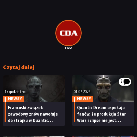
Fred
Czytaj dalej
3
17 godzin temu
01.07.2026
NEWSY
NEWSY
Francuski związek
Quantic Dream uspokaja
zawodowy znów nawołuje
fanów, że produkcja Star
do strajku w Quantic
Wars Eclipse nie jest
Dream. Walka o Star Wars
zagrożona. „Rozwój jest
Eclipse wciąż trwa?
kontynuowany zgodnie