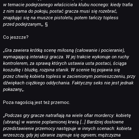
w temacie podejrzanego właściciela klubu nocnego: kiedy trafia
z nim sama do pokoju, postać gracza musi się rozebrać,
znajdując się na muszce pistoletu, potem tańczy topless
przed podejrzanym
„. §
Co jeszcze?
„
Gra zawiera krótką scenę miłosną (całowanie i pocieranie),
wymagającą interakcji gracza. W jej trakcie wykonuje on ruchy
kontrolerem, za sprawą których ustawia usta postaci, ściąga
koszulkę i bluzkę, rozpina stanik. W scenie tej pojawia się
przez chwilę kobieta topless w zacienionym pomieszczeniu, przy
dźwiękach ciężkiego oddychania. Faktyczny seks nie jest jednak
pokazany
„.
Poza nagością jest też przemoc.
„
Podczas gry gracze natrafiają na wiele ofiar mordercy: kobietę
(ubraną) w wannie poplamionej krwią […] Bardziej dosłowne
przedstawienie przemocy następuje w innych scenach: kobieta
wrzeszczy, gdy jej ubranie zajmuje się ogniem; mężczyzna