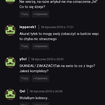
Nie wierzę, na razie artykuł nie ma oznaczenia „hit”.
Co to się dzieje?
Cytuj
Odpowiedz
lepperek1
18 stycznia 2010 o 17:21
Akurat tyłek to mogę swój zobaczyć w lustrze więc
to chyba nic strasznego
Cytuj
Odpowiedz
y0cl
18 stycznia 2010 o 20:01
SKANDAL! ZAKAZAĆ!|Tak na serio to co z tego?
Jakieś kompleksy?
Cytuj
Odpowiedz
Qel
18 stycznia 2010 o 20:30
Wolałbym kobiecy…