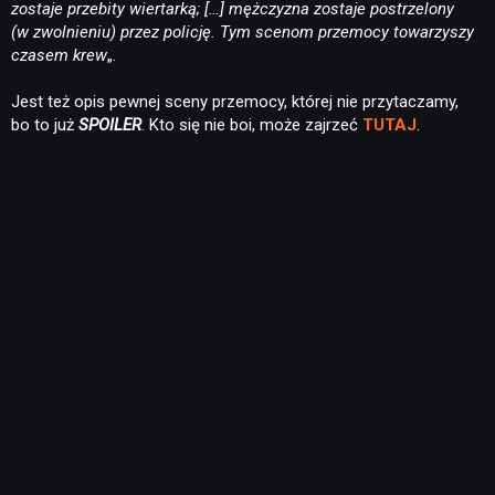
zostaje przebity wiertarką; […] mężczyzna zostaje postrzelony
(w zwolnieniu) przez policję. T
ym scenom przemocy
towarzyszy
czasem krew
„.
Jest też opis pewnej sceny przemocy, której nie przytaczamy,
bo to już
SPOILER
. Kto się nie boi, może zajrzeć
TUTAJ
.