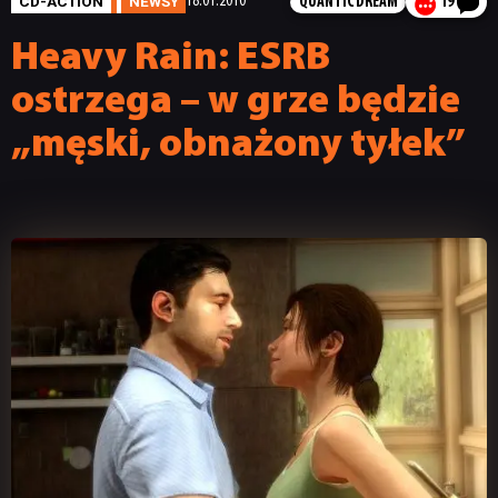
CD-ACTION
NEWSY
18.01.2010
QUANTIC DREAM
19
Heavy Rain: ESRB
ostrzega – w grze będzie
„męski, obnażony tyłek”