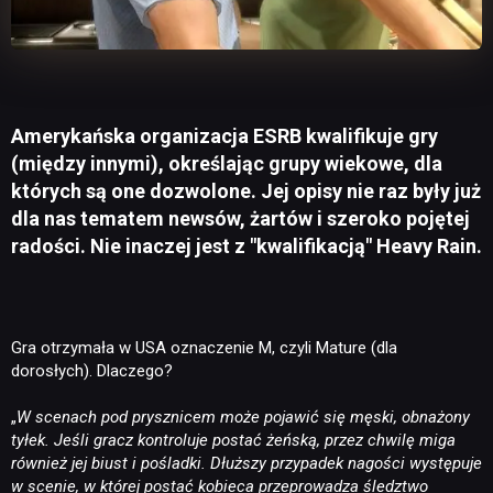
Amerykańska organizacja ESRB kwalifikuje gry
(między innymi), określając grupy wiekowe, dla
których są one dozwolone. Jej opisy nie raz były już
dla nas tematem newsów, żartów i szeroko pojętej
radości. Nie inaczej jest z "kwalifikacją" Heavy Rain.
Gra otrzymała w USA oznaczenie M, czyli Mature (dla
dorosłych). Dlaczego?
„
W scenach pod prysznicem może pojawić się męski, obnażony
tyłek. Jeśli gracz kontroluje postać żeńską, przez chwilę miga
również jej biust i pośladki. Dłuższy przypadek nagości występuje
w scenie, w której postać kobieca przeprowadza śledztwo