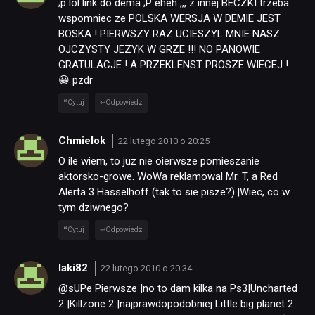
;p lol link do dema ;P eheh ,,, z innej BECZKI trzeba
wspomniec ze POLSKA WERSJA W DEMIE JEST
BOSKA ! PIERWSZY RAZ UCIESZYL MNIE NASZ
OJCZYSTY JEZYK W GRZE !!! NO PANOWIE
GRATULACJE ! A PRZEKLENST PROSZE WIECEJ !
😀 pzdr
Cytuj
Odpowiedz
Chmielok
22 lutego 2010 o 20:25
O ile wiem, to juz nie oierwsze pomieszanie
aktorsko-growe. WoWa reklamowal Mr. T, a Red
Alerta 3 Hasselhoff (tak to sie pisze?).|Wiec, co w
tym dziwnego?
Cytuj
Odpowiedz
laki82
22 lutego 2010 o 20:34
@sUPe Pierwsze |no to dam kilka na Ps3|Uncharted
2 |Killzone 2 |najprawdopodobniej Little big planet 2