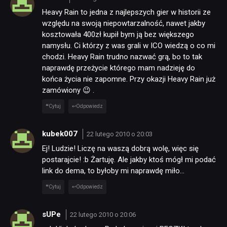
Heavy Rain to jedna z najlepszych gier w historii ze
względu na swoją niepowtarzalność, nawet jakby
kosztowała 400zł kupił bym ją bez większego
namysłu. Ci którzy z was grali w ICO wiedzą o co mi
chodzi. Heavy Rain trudno nazwać grą, bo to tak
naprawdę przeżycie którego mam nadzieję do
końca życia nie zapomne. Przy okazji Heavy Rain już
zamówiony 😉 .
Cytuj
Odpowiedz
kubek007
22 lutego 2010 o 20:03
Ej! Ludzie! Liczę na waszą dobrą wolę, więc się
postarajcie! :b Żartuję. Ale jakby ktoś mógł mi podać
link do dema, to byłoby mi naprawdę miło…
Cytuj
Odpowiedz
sUPe
22 lutego 2010 o 20:06