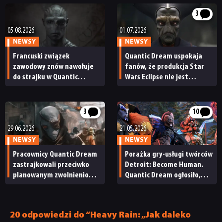
3
05.08.2026
01.07.2026
NEWSY
NEWSY
Francuski związek
Quantic Dream uspokaja
zawodowy znów nawołuje
fanów, że produkcja Star
do strajku w Quantic
Wars Eclipse nie jest
Dream. Walka o Star Wars
zagrożona. „Rozwój jest
Eclipse wciąż trwa?
kontynuowany zgodnie
z planami”
3
10
29.06.2026
21.05.2026
NEWSY
NEWSY
Pracownicy Quantic Dream
Porażka gry-usługi twórców
zastrajkowali przeciwko
Detroit: Become Human.
planowanym zwolnieniom.
Quantic Dream ogłosiło,
„Staramy się ocalić Star
że serwery Spellcasters
Wars Eclipse”
Chronicles
zostaną niedługo
20 odpowiedzi do “Heavy Rain: „Jak daleko
zamknięte