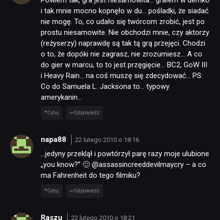
Powiem tak, gra jest niesamowita… grałem w demko
i tak mnie mocno kopnęło w du… pośladki, że siadać
nie mogę. To, co udało się twórcom zrobić, jest po
prostu niesamowite. Nie obchodzi mnie, czy aktorzy
(reżyserzy) naprawdę są tak tą grą przejęci. Chodzi
o to, że dopóki nie zagrasz, nie zrozumiesz… A co
do gier w marcu, to to jest przęgięcie… BC2, GoW III
i Heavy Rain… na coś muszę się zdecydować… PS:
Co do Samuela L. Jacksona to… typowy
amerykanin…
Cytuj
Odpowiedz
napa88
22 lutego 2010 o 18:16
…jedyny przeklął i powtórzył parę razy moje ulubione
„you know?” 🙂 @assassincreeddevilmaycry – a co
ma Fahrenheit do tego filmiku?
Cytuj
Odpowiedz
Raszu
22 lutego 2010 o 18:21