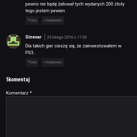
pewno nie będę żałował tych wydanych 200 złoty
tego jestem pewien.
Cytuj
Odpowiedz
Sinevar
23 lutego 2010 o 11:03
Dla takich gier cieszę się, że zainwestowałem w
PS3…
Cytuj
Odpowiedz
Skomentuj
Komentarz
Alternative:
*