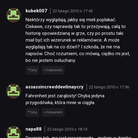
kubek007
22 lutego 2010 o 17:43
Niektórzy wyglądają, jakby się mieli popłakać.
Ciekawe, czy naprawdę tak to przeżywają, całą to
historię opowiedzianą w grze, czy po prostu taki
miał być ich wizerunek w reklamówce. A może
wyglądają tak na co dzień? I szkoda, że nie ma
napisów. Choć rozumiem, co mówią, ciężko mi jest,
bo nie jestem osłuchany.
Cytuj
Odpowiedz
assassincreeddevilmaycry
22 lutego 2010 o 17:56
Fahrenheit jest zarąbisty! Chyba jedyna
przygodówka, która mnie w ciągła.
Cytuj
Odpowiedz
napa88
22 lutego 2010 o 18:14