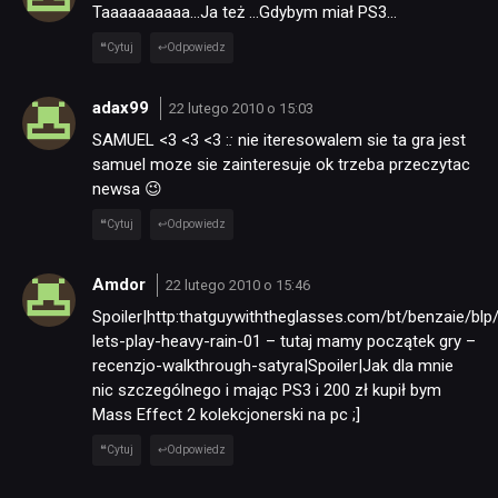
Taaaaaaaaaa…Ja też …Gdybym miał PS3…
Cytuj
Odpowiedz
adax99
22 lutego 2010 o 15:03
SAMUEL <3 <3 <3 :
:
nie iteresowalem sie ta gra jest
samuel moze sie zainteresuje ok trzeba przeczytac
newsa 😉
Cytuj
Odpowiedz
Amdor
22 lutego 2010 o 15:46
Spoiler|http:thatguywiththeglasses.com/bt/benzaie/blp
lets-play-heavy-rain-01 – tutaj mamy początek gry –
recenzjo-walkthrough-satyra|Spoiler|Jak dla mnie
NEWSY
nic szczególnego i mając PS3 i 200 zł kupił bym
Mass Effect 2 kolekcjonerski na pc ;]
RECENZJE
Cytuj
Odpowiedz