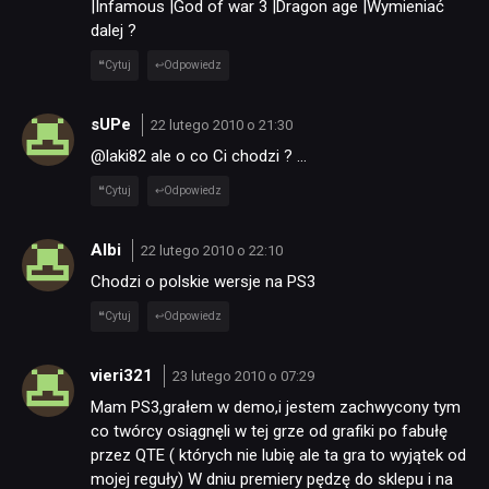
|Infamous |God of war 3 |Dragon age |Wymieniać
dalej ?
Cytuj
Odpowiedz
sUPe
22 lutego 2010 o 21:30
@laki82 ale o co Ci chodzi ? …
Cytuj
Odpowiedz
Albi
22 lutego 2010 o 22:10
Chodzi o polskie wersje na PS3
Cytuj
Odpowiedz
vieri321
23 lutego 2010 o 07:29
Mam PS3,grałem w demo,i jestem zachwycony tym
co twórcy osiągnęli w tej grze od grafiki po fabułę
przez QTE ( których nie lubię ale ta gra to wyjątek od
mojej reguły) W dniu premiery pędzę do sklepu i na