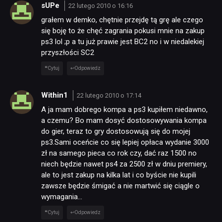
sUPe
22 lutego 2010 o 16:16
PUBLICYSTYKA
grałem w demko, chętnie przejdę tą grę ale czego
się boję to że chęć zagrania pokusi mnie na zakup
KULTURA
ps3 lol ;p a tu już prawie jest BC2 no i w niedalekiej
przyszłości SC2
Cytuj
Odpowiedz
RETRO
Within1
22 lutego 2010 o 17:14
TECHNOLOGIE
A ja mam dobrego kompa a ps3 kupiłem niedawno,
a czemu? Bo mam dosyć dostosowywania kompa
do gier, teraz to gry dostosowują się do mojej
DYSKUSJE
ps3.Sami oceńcie co się lepiej opłaca wydanie 3000
zł na samego pieca co rok czy, dać raz 1500 no
niech będzie nawet ps4 za 2500 zł w dniu premiery,
JUŻ GRALIŚMY
ale to jest zakup na kilka lat i co byście nie kupili
zawsze będzie śmigać a nie martwić się ciągle o
wymagania…
SKLEP
Cytuj
Odpowiedz