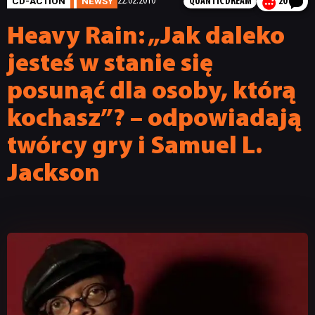
CD-ACTION
NEWSY
22.02.2010
QUANTIC DREAM
20
Heavy Rain: „Jak daleko
jesteś w stanie się
posunąć dla osoby, którą
kochasz”? – odpowiadają
twórcy gry i Samuel L.
Jackson